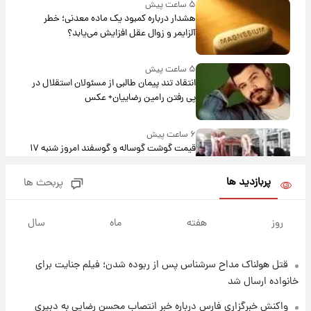
۵ ساعت پیش
هشدار درباره کمبود یک ماده معدنی؛ خطر
آلزایمر و زوال عقل افزایش می‌یابد؟
۵ ساعت پیش
انتقاد تند پیمان طالبی از مسئولان استقلال در
پی رفتن رامین رضاییان+ عکس
۶ ساعت پیش
قیمت گوشت گوساله و گوسفند امروز شنبه ۱۷
مرداد ۱۴۰۵ +جدول
پربازدید ها
پربحث ها
۶ ساعت پیش
با قدرتمندترین و بادوام ترین تانک جهان آشنا
روز
هفته
ماه
سال
شوید+ فیلم
قتل هولناک مداح سرشناس پس از ربوده شدن؛ فیلم جنایت برای
۷ ساعت پیش
قیمت طلا ۱۸عیار امروز شنبه ۱۷ مرداد ۱۴۰۵
خانواده ارسال شد
+جدول
واکنش خبرگزاری فارس درباره خبر انتصاب محسن رضایی به دبیری