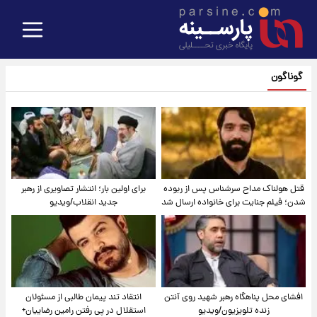
گوناگون
قتل هولناک مداح سرشناس پس از ربوده
برای اولین بار؛ انتشار تصاویری از رهبر
شدن؛ فیلم جنایت برای خانواده ارسال شد
جدید انقلاب/ویدیو
افشای محل پناهگاه‌ رهبر شهید روی آنتن
انتقاد تند پیمان طالبی از مسئولان
زنده تلویزیون/ویدیو
استقلال در پی رفتن رامین رضاییان+