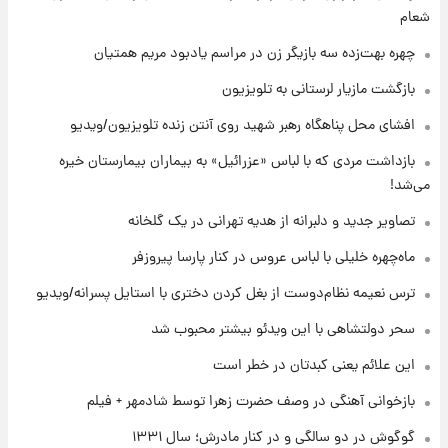
شعام
۷ ساعت پیش
قیمت محصولات ایران‌خودرو و سایپا امروز شنبه
چهره بهت‌زده سه بازیگر زن در مراسم یادبود مریم همتیان
۱۷ مرداد ۱۴۰۵
بازگشت مازیار لرستانی به تلویزیون
۲۱ ساعت پیش
افشای محل پناهگاه‌ رهبر شهید روی آنتن زنده تلویزیون/ویدیو
یک پیش ‌بینی مهم برای قیمت دلار، طلا و سکه
شنبه ۱۷ مرداد ۱۴۰۵
بازداشت مردی که با لباس «عزرائیل» به بیماران بیمارستان خیره
می‌شد!
۲۱ ساعت پیش
تصاویر جدید و دلبرانه از هدیه تهرانی در یک گلخانه
بازیکن به درد نخور استقلال با مقصد اروپا این
تیم را ترک کرد!
ماه‌چهره خلیلی با لباس عروس در کنار پارسا پیروزفر
ترس نعیمه نظام‌دوست از بغل کردن دختری با استایل پسرانه/ویدیو
۱ روز پیش
تصاویر کمتر دیده‌شده از شهیدان حاجی‌زاده و
سحر دولتشاهی با این ویدئو بیشتر محبوب شد
باقری؛ فرماندهان شهید هوافضای ایران
این علائم یعنی کبدتان در خطر است
بازخوانی آهنگی در وصف حضرت زهرا توسط شادمهر + فیلم
گوگوش در دو سالگی و در کنار مادرش؛ سال ۱۳۳۱