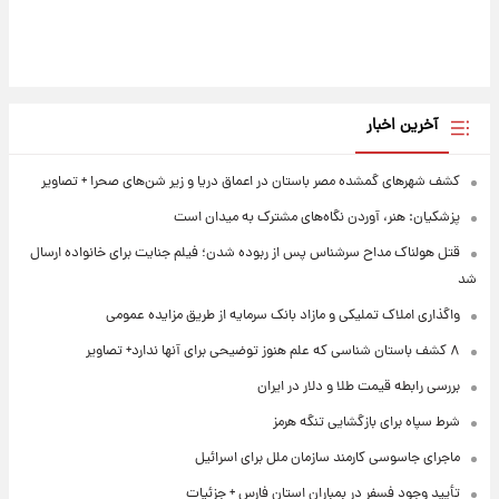
آخرین اخبار
کشف شهرهای گمشده مصر باستان در اعماق دریا و زیر شن‌های صحرا + تصاویر
پزشکیان: هنر، آوردن نگاه‌های مشترک به میدان است
قتل هولناک مداح سرشناس پس از ربوده شدن؛ فیلم جنایت برای خانواده ارسال
شد
واگذاری املاک تملیکی و مازاد بانک سرمایه از طریق مزایده عمومی
۸ کشف باستان شناسی که علم هنوز توضیحی برای آنها ندارد+ تصاویر
بررسی رابطه قیمت طلا و دلار در ایران
شرط سپاه برای بازگشایی تنگه هرمز
ماجرای جاسوسی کارمند سازمان ملل برای اسرائیل
تأیید وجود فسفر در بمباران استان فارس + جزئیات