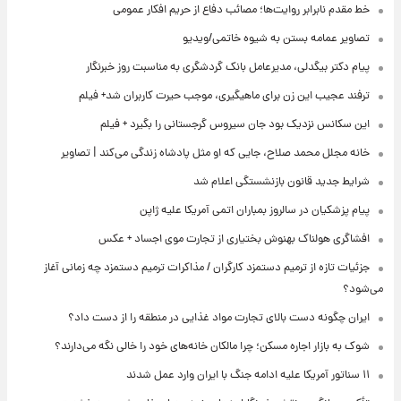
خط مقدم نابرابر روایت‌ها؛ مصائب دفاع از حریم افکار عمومی
تصاویر عمامه بستن به شیوه خاتمی/ویدیو
پیام دکتر بیگدلی، مدیرعامل بانک گردشگری به مناسبت روز خبرنگار
ترفند عجیب این زن برای ماهیگیری، موجب حیرت کاربران شد+ فیلم
این سکانس نزدیک بود جان سیروس گرجستانی را بگیرد + فیلم
خانه مجلل محمد صلاح، جایی که او مثل پادشاه زندگی می‌کند | تصاویر
شرایط جدید قانون بازنشستگی اعلام شد
پیام پزشکیان در سالروز بمباران اتمی آمریکا علیه ژاپن
افشاگری هولناک بهنوش بختیاری از تجارت موی اجساد + عکس
جزئیات تازه از ترمیم دستمزد کارگران / مذاکرات ترمیم دستمزد چه زمانی آغاز
می‌شود؟
ایران چگونه دست بالای تجارت مواد غذایی در منطقه را از دست داد؟
شوک به بازار اجاره مسکن؛ چرا مالکان خانه‌های خود را خالی نگه می‌دارند؟
۱۱ سناتور آمریکا علیه ادامه جنگ با ایران وارد عمل شدند