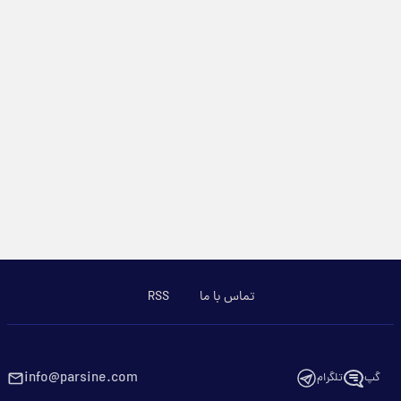
تماس با ما
RSS
info@parsine.com
گپ
تلگرام