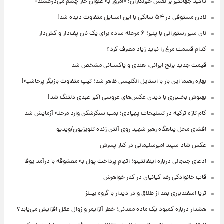
تأکید جهانگیر بر نقش خبرنگاران؛ «امروز به عنوان خار چشم می‌درخشند»
لادن مستوفی در ۵۴ سالگی با این استایل متفاوت دیده شد!
نان سیر رستورانی با پنیر؛ ۶ مرحله ساده برای یک نان پف‌دار و کش‌دار
کدام قسمت مرغ را نباید زیاد مصرف کرد؟
قیمت جدید برنج ایرانی، هندی و پاکستانی مشخص شد
بهاره رهنما این بار با استایل انگلیسی ظاهر شد؛ تیپ متفاوت بازیگر پرحاشیه!
بهنوش بختیاری با دیدن عکس‌های عروسی اکبر عبدی دلتنگ شد!
گام تازه ترکیه در تسلیحات پهپادی؛ بمب سنگرشکن وارد مرحله آزمایش شد
افشای محل پناهگاه‌ رهبر شهید روی آنتن زنده تلویزیون/ویدیو
عکس شاد سپند امیرسلیمانی در کنار پسرش
ادعای جنجالی درباره اینفانتینو؛ اتهام پرداخت پول به معشوقه با درآمد یوفا
قاب خانوادگی رضا کیانیان در کنار خواهرش
ثریا اسفندیاری بعد از طلاق و در دیدار با گروه بیتلز
هشدار درباره کمبود یک ماده معدنی؛ خطر آلزایمر و زوال عقل افزایش می‌یابد؟