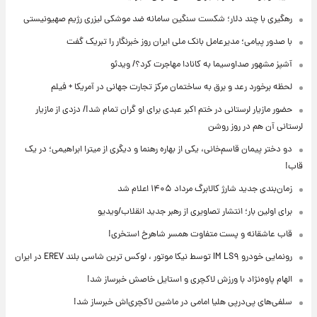
رهگیری با چند دلار؛ شکست سنگین سامانه ضد موشکی لیزری رژیم صهیونیستی
با صدور پیامی؛ مدیرعامل بانک ملی ایران روز خبرنگار را تبریک گفت
آشپز مشهور صداوسیما به کانادا مهاجرت کرد؟/ ویدئو
لحظه برخورد رعد و برق به ساختمان مرکز تجارت جهانی در آمریکا + فیلم
حضور مازیار لرستانی در ختم اکبر عبدی برای او گران تمام شد!/ دزدی از مازیار
لرستانی آن هم در روز روشن
دو دختر پیمان قاسم‌خانی، یکی از بهاره رهنما و دیگری از میترا ابراهیمی؛ در یک
قاب!
زمان‌بندی جدید شارژ کالابرگ مرداد ۱۴۰۵ اعلام شد
برای اولین بار؛ انتشار تصاویری از رهبر جدید انقلاب/ویدیو
قاب عاشقانه و پست متفاوت همسر شاهرخ استخری!
رونمایی خودرو IM LS۹ توسط نیکا موتور ، لوکس ترین شاسی بلند EREV در ایران
الهام پاوه‌نژاد با ورزش لاکچری و استایل خاصش خبرساز شد!
سلفی‌های پی‌درپی هلیا امامی در ماشین لاکچری‌اش خبرساز شد!