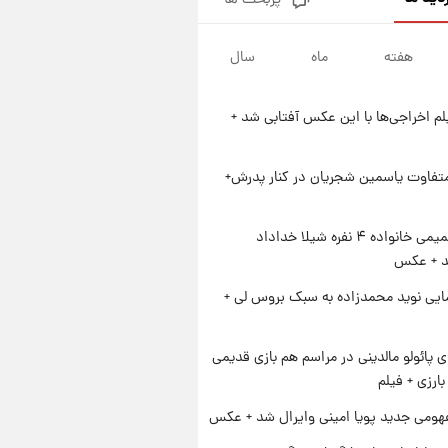
پربحث ها
زمان پخش «مرد سه هزار چهره»
مشخص شد
هفته
ماه
سال
۱ روز پیش
کار استقلال و رامین رضاییان رسما
تمام شد + عکس / خداحافظی
یلم اخراجی‌ها با این عکس آفتابی شد +
صمیمانه آبی ها با رامین!
۱ روز پیش
آتش اختلاف در اینستاگرام؛ تمجید
از حردانی به مذاق رضاییان خوش
متفاوت یاسمین شجریان در کنار پدرش+
نیامد+عکس
۱ روز پیش
پروین اعتصامی در دوران نوجوانی؛
ژست صمیمی خانواده ۴ نفره شیلا خداداد
اواخر دهه ۱۲۹۰ شمسی
شد + عکس
ایی نوید محمدزاده به سبک بروس لی +
پائولو مالدینی در مراسم هم بازی قدیمی
ارزی + فیلم
ومی جدید پویا امینی وایرال شد + عکس