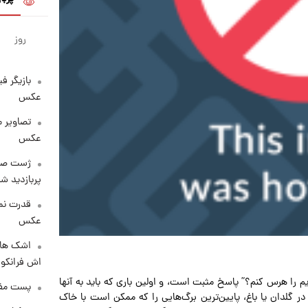
روز
بازیگر ف
عکس
تصاویر 
عکس
پربازدید 
قدرت نم
عکس
اشک های 
اش فرانکو ب
م را هرس کنم؟” پاسخ مثبت است، و اولین باری که باید به آنها
پست مفه
گلدان یا باغ، پایین‌ترین برگ‌هایی را که ممکن است با خاک