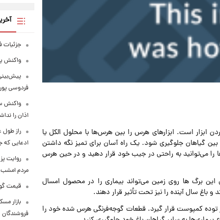
آخری
جزئیات ف
واکنش پل
پیش‌بینی
فردوسی پور 
واکنش سح
اذان را نداش
ن ابزار است. ابزارهای هرس را بین هرس‌ها با محلول الکل یا
 بین گیاهان جلوگیری شود. یک راه آسان برای تمیز نگه داشتن
ادعایی که ج
ا را می‌توانید به راحتی در جیب خود قرار دهید و در حین هرس
روایت پزش
مردم امشب 
 این‌ برگ ها روی زمین می‌تواند بیماری را در محصول امسال
قیمت گوشت قرم
 باغ سال آینده را نیز تحت تأثیر قرار دهند.
بازار مسک
در توده کمپوست قرار گیرد. قطعات گوجه‌فرنگی هرس شده خود را
فروشندگان
بیماری‌ها به سایر گیاهان باغ خود جلوگیری کنید.