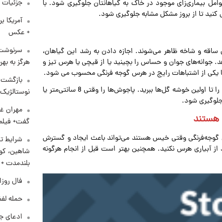
جزئیات ش
عوامل بیماری‌زای موجود در خاک به گیاهانتان جلوگیری شود. با
 کنید تا از بروز مشکل مشابه جلوگیری شود.
آمریکا ب
+ عکس
سرنوشت 
اقه و شاخه ظاهر می‌شوند. اجازه دادن به رشد این گیاهان،
هرگز به بهر
د. جوانه‌های جوان و حساس را بچینید یا از قیچی یا هرس تیز و
ها یکی از اشتباهات رایج در هرس گوجه فرنگی محسوب می شود.
بازگشت م
برای جلوگیری از اشتباهات رایج در هرس گوجه فرنگی شاخه‌ها را تا اولین خوشه گل‌ها ببرید. پاجوش‌ها را وقتی 8 سانتی‌متر یا
نوستالژیک 
جلوگیری شود.
مهران غف
گفت+ فیلم
گوجه‌فرنگی وقتی خیس هستند می‌تواند باعث ایجاد و گسترش
شرایط تا
عد از آبیاری هرس نکنید. همچنین بهتر است قبل از انجام هرگونه
شاهین، کوی
بلندمدت +
فال روزانه و
حمله لفظ
ادعای جد