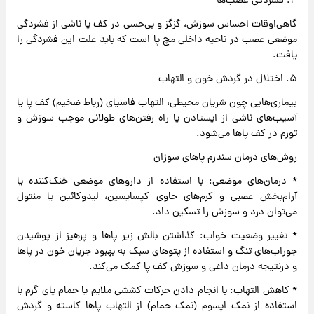
۴. فشردگی عصب‌ها
گاهی‌اوقات احساس سوزش، گزگز و بی‌حسی در کف پا ناشی از فشردگی
موضعی عصب در ناحیه داخلی مچ پا است که باید علت این فشردگی را
یافت.
۵. اختلال در گردش خون و التهاب
بیماری‌هایی چون شریان محیطی، التهاب فاسیای (رباط ضخیم) کف پا یا
آسیب‌های ناشی از ایستادن یا راه رفتن‌های طولانی موجب سوزش و
تورم در کف پاها می‌شود.
روش‌های درمان سندرم پاهای سوزان
* درمان‌های موضعی: با استفاده از داروهای موضعی خنک‌کننده یا
آرام‌بخش عصبی و کرم‌های حاوی کپسایسین، لیدوکائین یا منتول
می‌توان درد و سوزش را تسکین داد.
* تغییر وضعیت خواب: گذاشتن بالش زیر پاها و پرهیز از پوشیدن
جوراب‌های تنگ و استفاده از پتوهای سبک به بهبود جریان خون در پاها
و درنتیجه درمان داغی و سوزش کف پا کمک می‌کند.
* کاهش التهاب: با انجام دادن حرکات کششی ملایم یا حمام پای گرم با
استفاده از نمک اپسوم (نمک حمام) از التهاب پاها کاسته و گردش