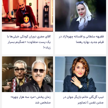
فقیهه سلطانی و افسانه چهره‌آزاد در
آقای مجریِ دوران کودکی خیلی‌ها با
فیلم جدید بهاره رهنما
یک پست متفاوت؛ «غمگینم بسیار
زیاد»!
تیپ گل‌گلی خانم بازیگر جوان در
زمان پخش «مرد سه هزار چهره»
جشن نفس | تصاویر
مشخص شد