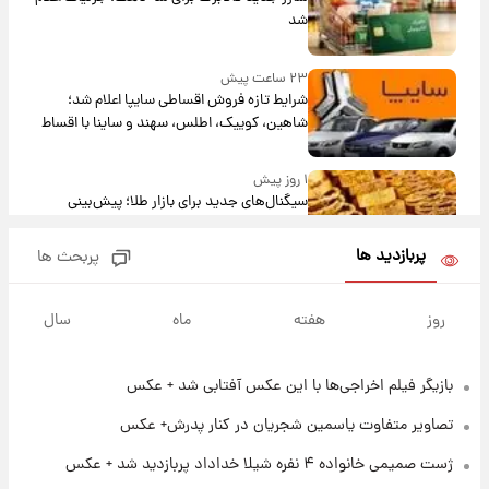
شد
۲۳ ساعت پیش
شرایط تازه فروش اقساطی سایپا اعلام شد؛
شاهین، کوییک، اطلس، سهند و ساینا با اقساط
بلندمدت + جدول
۱ روز پیش
سیگنال‌های جدید برای بازار طلا؛ پیش‌بینی
قیمت سکه و طلا فردا
پربازدید ها
پربحث ها
۱۶ ساعت پیش
فال حافظ پنجشنبه ۱۵ مرداد ماه ۱۴۰۵
روز
هفته
ماه
سال
بازیگر فیلم اخراجی‌ها با این عکس آفتابی شد + عکس
۱۷ ساعت پیش
فال قهوه روزانه پنجشنبه ۱۵ مرداد ماه ۱۴۰۵
تصاویر متفاوت یاسمین شجریان در کنار پدرش+ عکس
ژست صمیمی خانواده ۴ نفره شیلا خداداد پربازدید شد + عکس
۱۸ ساعت پیش