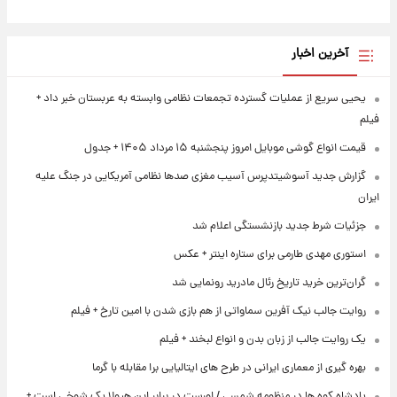
آخرین اخبار
یحیی سریع از عملیات گسترده تجمعات نظامی وابسته به عربستان خبر داد +
فیلم
قیمت انواع گوشی موبایل امروز پنجشنبه ۱۵ مرداد ۱۴۰۵ + جدول
گزارش جدید آسوشیتدپرس آسیب مغزی صدها نظامی آمریکایی در جنگ علیه
ایران
جزئیات شرط جدید بازنشستگی اعلام شد
استوری مهدی طارمی برای ستاره اینتر + عکس
گران‌ترین خرید تاریخ رئال مادرید رونمایی شد
روایت جالب نیک آفرین سماواتی از هم بازی شدن با امین تارخ + فیلم
یک روایت جالب از زبان بدن و انواع لبخند + فیلم
بهره گیری از معماری ایرانی در طرح های ایتالیایی برا مقابله با گرما
پادشاه کوه ها در منظومه شمسی / اورست در برابر این هیولا یک شوخی است +