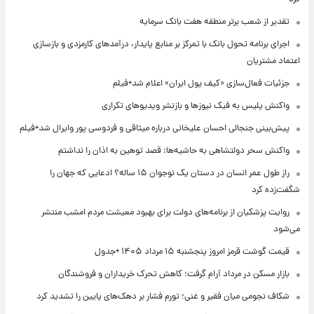
تقدیر از شعب برتر منطقه هفت بانک سرمایه
اجرای برنامه تحول بانک با تمرکز بر منابع پایدار، درآمدهای کارمزدی و بازسازی
اعتماد مشتریان
جزئیات فعال‌سازی «کیف پول ایران» اعلام شد+فیلم
واکنش پلیس به فیک نیوزها و بازنشر ویدیوهای تکراری
پیش‌بینی جنجالی احسان علیخانی درباره میثاقی و فردوسی پور وایرال شد+فیلم
واکنش سحر دولتشاهی به حاشیه‌ها: قصد توهین به اذان را نداشتم
راز طول عمر انسان در دستان یک نوجوان ۱۵ ساله؟ ادعایی که جهان را
شگفت‌زده کرد
روایت پزشکیان از برنامه‌های دولت برای بهبود معیشت مردم امشب منتشر
می‌شود
قیمت گوشت قرمز امروز پنجشنبه ۱۵ مرداد ۱۴۰۵ +جدول
بازار مسکن در مرداد آرام گرفت؛ کاهش تحرک خریداران و فروشندگان
شکاف نجومی میان فقیر و غنی؛ تورم فشار بر دهک‌های پایین را تشدید کرد