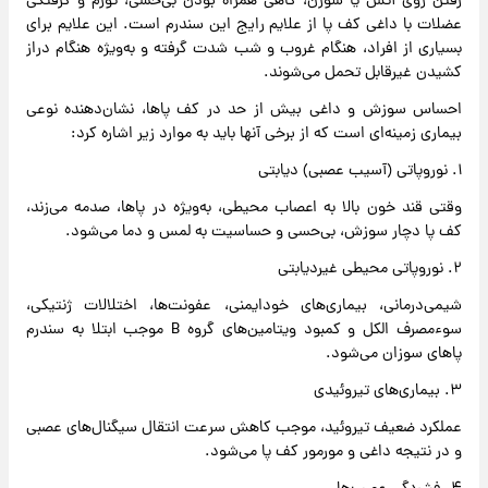
رفتن روی آتش یا سوزن، گاهی همراه بودن بی‌حسی، تورم و گرفتگی
عضلات با داغی کف پا از علایم رایج این سندرم است. این علایم برای
بسیاری از افراد، هنگام غروب و شب شدت گرفته و به‌ویژه هنگام دراز
کشیدن غیرقابل تحمل می‌شوند.
احساس سوزش و داغی بیش از حد در کف پاها، نشان‌دهنده نوعی
بیماری زمینه‌ای است که از برخی آنها باید به موارد زیر اشاره کرد:
۱. نوروپاتی (آسیب عصبی) دیابتی
وقتی قند خون بالا به اعصاب محیطی، به‌ویژه در پاها، صدمه می‌زند،
کف پا دچار سوزش، بی‌حسی و حساسیت به لمس و دما می‌شود.
۲. نوروپاتی محیطی غیردیابتی
شیمی‌درمانی، بیماری‌های خودایمنی، عفونت‌ها، اختلالات ژنتیکی،
سوء‌مصرف الکل و کمبود ویتامین‌های گروه B موجب ابتلا به سندرم
پاهای سوزان می‌شود.
۳. بیماری‌های تیروئیدی
عملکرد ضعیف تیروئید، موجب کاهش سرعت انتقال سیگنال‌های عصبی
و در نتیجه داغی و مورمور کف پا می‌شود.