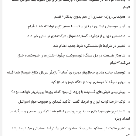
فیلم
هنرنمایی روزبه حصاری آن هم بدون بدلکار + فیلم
آوای موسیقی اوشین در تهران توسط سفیر ژاپن نواخته شد + فیلم
دادستان تهران از توقیف گسترده اموال شرکت‌های تراستی خبر داد
تغییر در شرایط بازنشستگی؛ شرط جدید اعلام شد
شاهکار طبیعت در دل سنگ؛ تومسونیت چگونه نقش‌های خیره‌کننده خلق
می‌کند؟+فیلم
توصیف جالب هادی حجازی‌فر درباره ی "سایه" بازیگر سریال کلاغ خبرساز شد+فیلم
ایران تعرفه ۷ درصدی تردد از تنگه هرمز را ابلاغ کرد
پیش‌بینی بارش‌های گسترده با ورود ال‌نینو؛ کدام روزها پربارش‌تر خواهند بود؟
ترکیه از مذاکرات ایران و آمریکا گفت؛ تأکید فیدان بر ضرورت مهار اسرائیل
شماره پیراهن خریدهای جدید پرسپولیس اعلام شد؛ تیکدری، محبی و سرگیف با
اعداد ویژه
تغییر مثبت در عملکرد مالی بانک صادرات ایران/ درآمد عملیاتی ۸۰ درصد رشد
کرد