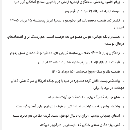
پیام اطمینان‌بخش سخنگوی ارتش: ارتش در بالاترین سطح آمادگی قرار دارد
عرضه اولیه «احیا۱» ۱۹ مرداد در فرابورس
تغییر تند قیمت محصولات ایران‌خودرو و سایپا امروز پنجشنبه ۱۵ مرداد ۱۴۰۵
+جدول
هشدار بانک جهانی؛ هوش مصنوعی هم فرصت است، هم ریسک برای اقتصادهای
درحال توسعه
پنتاگون و راز F-۳۵؛ حذف بی‌سابقه گزارش‌های عملکرد جنگنده‌های نسل پنجم
قیمت دلار بازار آزاد امروز پنجشنبه ۱۵ مرداد ۱۴۰۵ +جدول
قیمت طلا و سکه امروز پنجشنبه ۱۵ مرداد ۱۴۰۵
واشنگتن‌پست فاش کرد: مشاجره ترامپ با وزیر جنگ آمریکا بر سر کاهش ذخایر
مهمات در نبرد با ایران
شارژ جدید کالابرگ برای سه دهک؛ جزئیات اعلام شد
واکنش ونس به مذاکرات با ایران؛ تهران طرف دشواری برای گفت‌وگو است
ادعای جنجالی ترامپ؛ ایران به‌دنبال توافق است، گزینه نظامی هم پابرجاست
آش یخ؛ غذای سنتی خنکی که تابستان را دلپذیرتر می‌کند