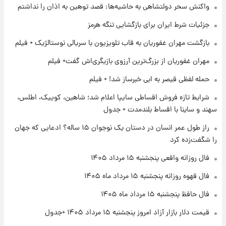
واکنش سحر دولتشاهی به حاشیه‌ها: قصد توهین به اذان را نداشتم
فال روزانه واقعی پنجشنبه ۱۵ مرداد ۱۴۰۵
جزئیات شرط ایران برای بازگشایی تنگه هرمز
بازگشت مهران غفوریان به قاب تلویزیون با سریالی نوستالژیک + فیلم
۱ روز پیش
ارزش سهام عدالت برای امروز چهارشنبه ۱۴ مرداد
مهران غفوریان از بزرگ‌ترین آرزوی بازیگری‌اش گفت+ فیلم
+ جدول
حمله لفظی قیصر به ابی خبرساز شد! + فیلم
۱ روز پیش
شرایط تازه فروش اقساطی سایپا اعلام شد؛ شاهین، کوییک، اطلس،
آغاز طرح جدید فروش مشارکت در تولید سایپا؛
سهند و ساینا با اقساط بلندمدت + جدول
نام خودرو، مبلغ پیش پرداخت و زمان تحویل |
سود مشارکت چند درصد است؟
راز طول عمر انسان در دستان یک نوجوان ۱۵ ساله؟ ادعایی که جهان
را شگفت‌زده کرد
۱ روز پیش
زمان پخش «مرد سه هزار چهره» مشخص شد
فال روزانه واقعی پنجشنبه ۱۵ مرداد ۱۴۰۵
فال قهوه روزانه پنجشنبه ۱۵ مرداد ماه ۱۴۰۵
فال حافظ پنجشنبه ۱۵ مرداد ماه ۱۴۰۵
قیمت دلار بازار آزاد امروز پنجشنبه ۱۵ مرداد ۱۴۰۵ +جدول