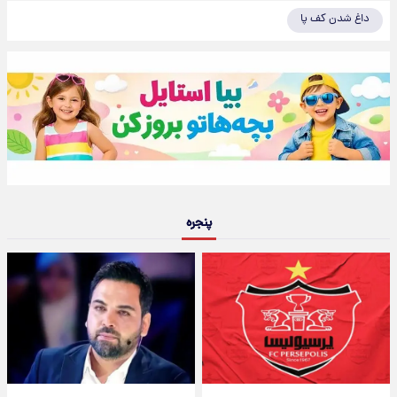
داغ شدن کف پا
پنجره