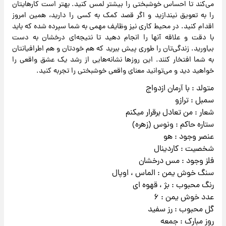
می‌کند تا احساس خوشبختی را بیشتر لمس کنید. بهتر است کارهایتان
را به تعویق نیندازید و اگر قصد کمک به کسی را دارید، همین امروز
اقدام کنید. در محیط کاری نیز وظایف مهمی به شما سپرده شده که باید
با دقت و علاقه آنها را انجام دهید تا نتیجه‌ای درخشان به دست
بیاورید. زندگی‌تان را طوری پیش ببرید که هم خودتان و هم اطرافیانتان
به شما افتخار کنند. این روزها نشانه‌هایی از رشد یک عشق واقعی را
خواهید دید و می‌توانید معنای واقعی خوشبختی را تجربه کنید.
متولد : با آرمان ازدواج
سمبل : ترازو
شعار : من تعادل برقرار میکنم
ستاره حاکم : ونوس (زهره)
عنصر وجود : هو
شخصیت : کاردینال
فلز وجود : مس درخشان
سنگ خوش یمن : الماس ، اوپال
رنگ محبوب : بژ ، قهوه ای
عدد خوش یمن : ۶
گل محبوب : رز سفید
روز مبارک : جمعه