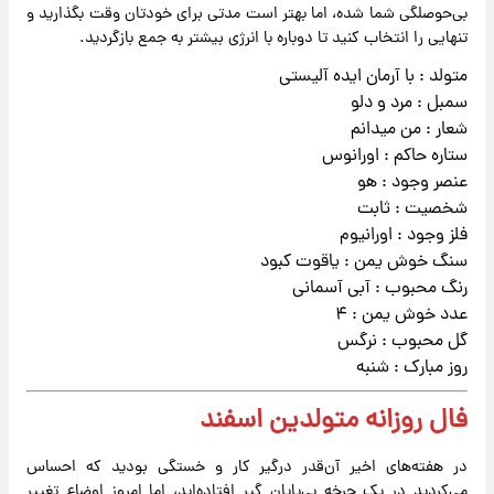
بی‌حوصلگی شما شده، اما بهتر است مدتی برای خودتان وقت بگذارید و
تنهایی را انتخاب کنید تا دوباره با انرژی بیشتر به جمع بازگردید.
متولد : با آرمان ایده آلیستی
سمبل : مرد و دلو
شعار : من میدانم
ستاره حاکم : اورانوس
عنصر وجود : هو
شخصیت : ثابت
فلز وجود : اورانیوم
سنگ خوش یمن : یاقوت کبود
رنگ محبوب : آبی آسمانی
عدد خوش یمن : ۴
گل محبوب : نرگس
روز مبارک : شنبه
فال روزانه متولدین اسفند
در هفته‌های اخیر آن‌قدر درگیر کار و خستگی بودید که احساس
می‌کردید در یک چرخه بی‌پایان گیر افتاده‌اید، اما امروز اوضاع تغییر