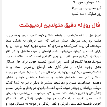
عدد خوش یمن : ۹
گل محبوب : رز سرخ
روز مبارک : سه شنبه
فال روزانه دقیق متولدین اردیبهشت
امروز قبل از آنکه بخواهید از رابطه عاطفی خود ناامید شوید و قدمی به
عقب بردارید، شرایطی پیش می‌آید که امید تازه‌ای به زندگی شما
می‌دهد. آن روند کسل‌کننده و سردی که مدتی تجربه کرده بودید، رو به
پایان است و دوباره می‌توانید طعم آرامش و درک متقابل را در کنار
شریک زندگی‌تان حس کنید. بهترین کار این است که صادقانه در مورد
سوءتفاهم‌ها گفت‌وگو کنید، زیرا امروز فرصت خوبی برای حل مسائل
جدی وجود دارد. از نظر کاری هم اوضاع روشن‌تر است و با
اعتمادبه‌نفس بیشتری می‌توانید ایده‌های خود را مطرح کنید. در رابطه
عاطفی لازم است شجاع‌تر باشید و احساسات واقعی خود را نشان
دهید؛ اجتماعی‌تر شدن و معاشرت بیشتر با دیگران نیز به شما کمک
می‌کند روابطتان پویاتر شود. کمی انعطاف‌پذیری در رفتار و نگرش، مسیر
زندگی‌تان را تغییر خواهد داد. سعی کنید موضوعات بی‌اهمیت را بیش
از حد جدی نگیرید و یاد بگیرید هر روز را طوری زندگی کنید که انگار
آخرین فرصت شماست. ارزش واقعی زندگی در توجه به مسائل مهم و