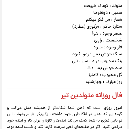
متولد : کودک طبیعت
سمبل : دوقلوها
شعار : من فکر میکنم
ستاره حاکم : مرکوری (عطارد)
عنصر وجود : هوا
شخصیت : راوی
فلز وجود : جیوه
سنگ خوش یمن : زمرد کبود
رنگ محبوب : زرد ، سبز ، آبی
عدد خوش یمن : ۵
گل محبوب : کاملیا
روز مبارک : چهارشنبه
فال روزانه متولدین تیر
امروز روزی است که ذهن شما شفاف‌تر از همیشه عمل می‌کند و
گره‌هایی که مدتی در افکارتان وجود داشتند، یکی‌یکی باز می‌شوند. این
توانایی فکری به شما کمک می‌کند ایده‌های تازه‌ای برای کار و آینده خود
طراحی کنید. اگر در هفته‌های اخیر سرعت کارها کند و خسته‌کننده بود،