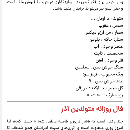
زمان خوبی برای فکر کردن به سرمایه‌گذاری در خرید یا فروش ملک است
و حتی سفر نیز می‌تواند برایتان مفید باشد.
متولد : با آرمان …
سمبل : عقرب
شعار : من آرزو میکنم
ستاره حاکم : پلوتو
عنصر وجود : آب
شخصیت : ثابت
فلز وجود : آهن
سنگ خوش یمن : سیلیس
رنگ محبوب : قرمز تیره
عدد خوش یمن : ۹
گل محبوب : ارکیده ، رازقی
روز مبارک : سه شنبه
فال روزانه متولدین آذر
چند وقتی است که فشار کاری و فاصله عاطفی شما را خسته کرده، اما
امروز روزی متفاوت است و انرژی‌های مثبت اطرافتان جمع شده‌اند تا