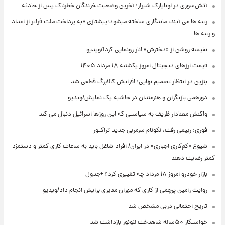
آتش‌سوزی در لوناپارک شیراز؛ آخرین وضعیت خزندگان خطرناک پس از حادثه
رتبه ها می آیند، ماندگاری ساخته میشود؛پیشتازی «به پرداخت ملت فراتر از اعداد
و رتبه ها
نفیسه روشن از «دخترش» انار رونمایی کرد!/ویدیو
قیمت ارزهای دیجیتال امروز یکشنبه ۱۸ مرداد ۱۴۰۵
بنزین در انتظار تصمیم نهایی؛ افزایش کالابرگ قطعی شد
دورهمی بازیگران و هنرمندان در حاشیه یک نمایش/ویدیو
واکنش معنادار ظریف به سیاستی که این روزها اسرائیل دنبال می کند
فوری: ربیعی رفت، نکونام سرمربی جدید تراکتور
شیوع «کم‌کاری اجباری» در ایران/ افراد شاغل باید به ساعات کاری کمتر و دستمزد
کمتر رضایت دهند
بازار خودرو امروز ۱۸ مرداد چه تغییری کرد؟ +جدول
روایت رامین پرچمی از کاری که مهران مدیری برایش انجام داد/ویدیو
تاریخ احتمالی دربی مشخص شد
خواستگار ۵۰ساله شاهدخت لئونور بازداشت شد