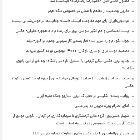
مظنون اصلی قتل «حمیدرضا رجب‌زاده» بازداشت شد
آخرین وضعیت از تفاهم با عمان در خصوص تنگه هرمز
عراقچی:ایران پای عهد مقاومت ایستاده‌است؛ جنایت‌ها فراموش‌شدنی نیست
پست احساسی و غم انگیز سوسن پرور برای زنده یاد ماهچهره خلیلی+ عکس
جواد نکونام وارد تبریز شد؛ آغاز رسمی کار سرمربی جدید تراکتور+فیلم
تصمیم دولت برای نوسازی ناوگان؛ ۴۰۰۰ اتوبوس نو به کشور می‌آید
جدیدترین عکس نیکی کریمی با استایل تازه در باشگاه؛ چه خبر از این بانوی
جذاب؟
جنجال جراحی زیبایی ۴۰ میلیارد تومانی خواننده زن | چهره او چه تغییری کرد؟ |
عکس
روایت رسانه انگلیسی از خطرناک ترین سناریو جنگ علیه ایران
ادای احترام ویژه دی‌پل به پدر مسی!
شهباز حسن‌پور: گروه مالی گردشگری با سرمایه‌گذاری در کرمان، الگویی موفق از
نقش‌آفرینی بخش خصوصی در توسعه استان است
هدی زین‌العابدین با یک عکس هنری متفاوت دوباره خبرساز شد!