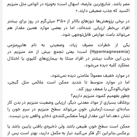
مضر باشد. شایع‌ترین عارضه، اسهال است؛ به‌ویژه در انواعی مثل منیزیم
اکسید که جذب ضعیفی دارند.»
در برخی پژوهش‌ها دوزهای بالاتر از ۳۵۰ میلی‌گرم در روز برای بیشتر
افراد بی‌خطر ارزیابی شده‌اند، اما در بعضی موارد همین مقدار هم
می‌تواند باعث عوارض قابل‌توجهی شود.
یکی از خطرات مصرف زیاد، وضعیتی به نام هایپِرمنِزِمی
(Hypermagnesemia) است؛ یعنی تجمع بیش از حد منیزیم در
بدن.این حالت بیشتر در افراد مبتلا به بیماری‌های کلیوی یا اختلال
عملکرد کلیه دیده می‌شود.
در موارد خفیف معمولاً علامتی دیده نمی‌شود،
اما در موارد متوسط تا شدید ممکن است علائمی مثل گیجی،
خواب‌آلودگی یا ضعف بروز کند.
چطور بفهمیم کمبود منیزیم داریم؟
برخلاف بسیاری از مواد معدنی دیگر، ارزیابی وضعیت منیزیم در بدن کار
ساده‌ای نیست.آزمایش خون می‌تواند سطح منیزیم در سرم خون را
نشان دهد،اما این مقدار لزوماً منعکس‌کننده‌ی ذخایر واقعی بدن نیست.
ممکن است سطح خون طبیعی باشد ولی ذخیره‌ی بافتی پایین باشد یا
برعکس.بنابراین اگر فکر می‌کنید نیاز به مکمل دارید، بهتر است پس از