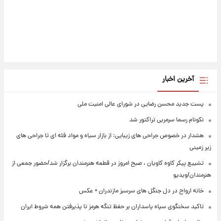
آخرین اخبار
پست جدید محسن رضایی در شورای عالی امنیت ملی
نکونام رسما سرمربی تراکتور شد
هشدار در خصوص جراحی های زیبایی: از بازار سیاه و مواد فله ای تا جراحی های
زیر زمینی
تشییع پیکر کاوه کاویان ، صبح امروز در قطعه هنرمندان برگزار شد/حضور جمعی از
هنرمندان/ویدیو
خانه ارواح در دل جنگل های سرسبز مازندران + عکس
تاکید سخنگوی سپاه پاسداران بر حفظ تنگه هرمز تا پذیرفتن همه شروط ایران