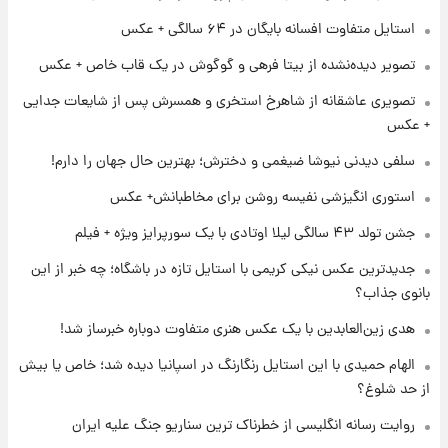
۲۱ ساعت پیش
استایل متفاوت افسانه بایگان در ۶۴ سالگی + عکس
لیونل مسی عزادار شد! + جزئیات
تصویر دیده‌نشده از بیتا فرهی و گوگوش در یک قاب خاص + عکس
تصویری عاشقانه از شاهرخ استخری و همسرش پس از شایعات جدایی
۱ روز پیش
+ عکس
لحظه برخورد رعد و برق به ساختمان مرکز تجارت
جهانی در آمریکا + فیلم
سلفی دیدنی نیوشا ضیغمی و دخترش؛ بهترین حال جهان را دارم!
استوری انگیزشی نفیسه روشن برای مخاطبانش+ عکس
۱ روز پیش
جشن تولد ۴۳ سالگی لیلا اوتادی با یک سورپرایز ویژه + فیلم
برای اولین بار؛ انتشار تصاویری از رهبر جدید
انقلاب/ویدیو
جدیدترین عکس نیکی کریمی با استایل تازه در باشگاه؛ چه خبر از این
بانوی جذاب؟
۱ روز پیش
تصاویر عمامه بستن به شیوه خاتمی/ویدیو
هدی زین‌العابدین با یک عکس هنری متفاوت دوباره خبرساز شد!
الهام حمیدی با این استایل رنگارنگ در اسپانیا دیده شد؛ خاص یا بیش
از حد شلوغ؟
روایت رسانه انگلیسی از خطرناک ترین سناریو جنگ علیه ایران