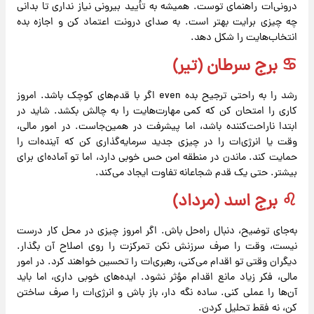
درونی‌ات راهنمای توست. همیشه به تأیید بیرونی نیاز نداری تا بدانی
چه چیزی برایت بهتر است. به صدای درونت اعتماد کن و اجازه بده
انتخاب‌هایت را شکل دهد.
♋️ برج سرطان (تیر)
رشد را به راحتی ترجیح بده even اگر با قدم‌های کوچک باشد. امروز
کاری را امتحان کن که کمی مهارت‌هایت را به چالش بکشد. شاید در
ابتدا ناراحت‌کننده باشد، اما پیشرفت در همین‌جاست. در امور مالی،
وقت یا انرژی‌ات را در چیزی جدید سرمایه‌گذاری کن که آینده‌ات را
حمایت کند. ماندن در منطقه امن حس خوبی دارد، اما تو آماده‌ای برای
بیشتر. حتی یک قدم شجاعانه تفاوت ایجاد می‌کند.
♌️ برج اسد (مرداد)
به‌جای توضیح، دنبال راه‌حل باش. اگر امروز چیزی در محل کار درست
نیست، وقت را صرف سرزنش نکن تمرکزت را روی اصلاح آن بگذار.
دیگران وقتی تو اقدام می‌کنی، رهبری‌ات را تحسین خواهند کرد. در امور
مالی، فکر زیاد مانع اقدام مؤثر نشود. ایده‌های خوبی داری، اما باید
آن‌ها را عملی کنی. ساده نگه دار، باز باش و انرژی‌ات را صرف ساختن
کن، نه فقط تحلیل کردن.