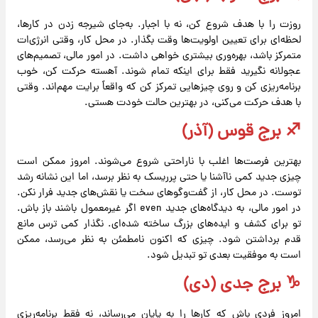
روزت را با هدف شروع کن، نه با اجبار. به‌جای شیرجه زدن در کارها،
لحظه‌ای برای تعیین اولویت‌ها وقت بگذار. در محل کار، وقتی انرژی‌ات
متمرکز باشد، بهره‌وری بیشتری خواهی داشت. در امور مالی، تصمیم‌های
عجولانه نگیرید فقط برای اینکه تمام شوند. آهسته حرکت کن، خوب
برنامه‌ریزی کن و روی چیزهایی تمرکز کن که واقعاً برایت مهم‌اند. وقتی
با هدف حرکت می‌کنی، در بهترین حالت خودت هستی.
♐️ برج قوس (آذر)
بهترین فرصت‌ها اغلب با ناراحتی شروع می‌شوند. امروز ممکن است
چیزی جدید کمی ناآشنا یا حتی پرریسک به نظر برسد، اما این نشانه رشد
توست. در محل کار، از گفت‌وگوهای سخت یا نقش‌های جدید فرار نکن.
در امور مالی، به دیدگاه‌های جدید even اگر غیرمعمول باشند باز باش.
تو برای کشف و ایده‌های بزرگ ساخته شده‌ای. نگذار کمی ترس مانع
قدم برداشتن شود. چیزی که اکنون نامطمئن به نظر می‌رسد، ممکن
است به موفقیت بعدی تو تبدیل شود.
♑️ برج جدی (دی)
امروز فردی باش که کارها را به پایان می‌رساند، نه فقط برنامه‌ریزی