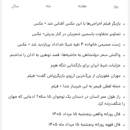
سیگنال‌های جدید برای بازار طلا؛ پیش‌بینی
روز
هفته
ماه
سال
قیمت سکه و طلا فردا
بازیگر فیلم اخراجی‌ها با این عکس آفتابی شد + عکس
۱۸ ساعت پیش
فال حافظ پنجشنبه ۱۵ مرداد ماه ۱۴۰۵
تصاویر متفاوت یاسمین شجریان در کنار پدرش+ عکس
ژست صمیمی خانواده ۴ نفره شیلا خداداد پربازدید شد + عکس
۱۹ ساعت پیش
واکنش سحر دولتشاهی به حاشیه‌ها: قصد توهین به اذان را نداشتم
فال قهوه روزانه پنجشنبه ۱۵ مرداد ماه ۱۴۰۵
جزئیات شرط ایران برای بازگشایی تنگه هرمز
مهران غفوریان از بزرگ‌ترین آرزوی بازیگری‌اش گفت+ فیلم
۲۰ ساعت پیش
فال روزانه واقعی پنجشنبه ۱۵ مرداد ۱۴۰۵
حمله لفظی قیصر به ابی خبرساز شد! + فیلم
راز طول عمر انسان در دستان یک نوجوان ۱۵ ساله؟ ادعایی که جهان
را شگفت‌زده کرد
۱ روز پیش
ارزش سهام عدالت برای امروز چهارشنبه ۱۴ مرداد
فال روزانه واقعی پنجشنبه ۱۵ مرداد ۱۴۰۵
+ جدول
فال قهوه روزانه پنجشنبه ۱۵ مرداد ماه ۱۴۰۵