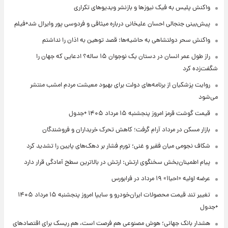
واکنش پلیس به فیک نیوزها و بازنشر ویدیوهای تکراری
پیش‌بینی جنجالی احسان علیخانی درباره میثاقی و فردوسی پور وایرال شد+فیلم
واکنش سحر دولتشاهی به حاشیه‌ها: قصد توهین به اذان را نداشتم
راز طول عمر انسان در دستان یک نوجوان ۱۵ ساله؟ ادعایی که جهان را
شگفت‌زده کرد
روایت پزشکیان از برنامه‌های دولت برای بهبود معیشت مردم امشب منتشر
می‌شود
قیمت گوشت قرمز امروز پنجشنبه ۱۵ مرداد ۱۴۰۵ +جدول
بازار مسکن در مرداد آرام گرفت؛ کاهش تحرک خریداران و فروشندگان
شکاف نجومی میان فقیر و غنی؛ تورم فشار بر دهک‌های پایین را تشدید کرد
پیام اطمینان‌بخش سخنگوی ارتش: ارتش در بالاترین سطح آمادگی قرار دارد
عرضه اولیه «احیا۱» ۱۹ مرداد در فرابورس
تغییر تند قیمت محصولات ایران‌خودرو و سایپا امروز پنجشنبه ۱۵ مرداد ۱۴۰۵
+جدول
هشدار بانک جهانی؛ هوش مصنوعی هم فرصت است، هم ریسک برای اقتصادهای