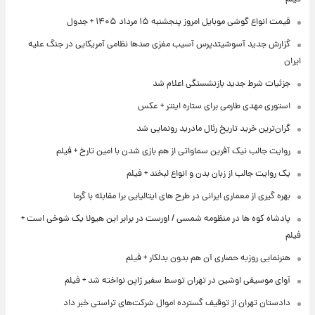
قیمت انواع گوشی موبایل امروز پنجشنبه ۱۵ مرداد ۱۴۰۵ + جدول
گزارش جدید آسوشیتدپرس آسیب مغزی صدها نظامی آمریکایی در جنگ علیه
ایران
جزئیات شرط جدید بازنشستگی اعلام شد
استوری مهدی طارمی برای ستاره اینتر + عکس
گران‌ترین خرید تاریخ رئال مادرید رونمایی شد
روایت جالب نیک آفرین سماواتی از هم بازی شدن با امین تارخ + فیلم
یک روایت جالب از زبان بدن و انواع لبخند + فیلم
بهره گیری از معماری ایرانی در طرح های ایتالیایی برا مقابله با گرما
پادشاه کوه ها در منظومه شمسی / اورست در برابر این هیولا یک شوخی است +
فیلم
هنرنمایی روزبه حصاری آن هم بدون بدلکار + فیلم
آوای موسیقی اوشین در تهران توسط سفیر ژاپن نواخته شد + فیلم
دادستان تهران از توقیف گسترده اموال شرکت‌های تراستی خبر داد