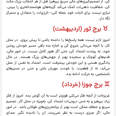
کن. از تصمیم‌گیری‌های مالی سریع بپرهیز؛ قبل از هر انتخاب بزرگ مکث
کن. شفافیت ذهنی‌ات کمک می‌کند گزینه‌های هوشمندانه‌تری را ببینی.
نیازی نیست برای اثبات خود عجله کنی—انرژی‌ات را متعادل و متمرکز
نگه دار.
♉️ برج ثور (اردیبهشت)
امروز لازم نیست همه پاسخ‌ها را داشته باشی تا پیش بروی. در محل
کار، با آنچه می‌دانی شروع کن و اجازه بده باقی مسیر خودش روشن
شود. به روندت اعتماد کن، حتی اگر هنوز کامل نیست. در امور مالی،
قدم‌های کوچک و سنجیده بهتر از جهش‌های بزرگ هستند. در حال
یادگیری هستی و این خودش پیشرفت است. اعتماد به نفس از عمل
می‌آید، نه از قطعیت. با خودت مهربان باش و حتی در مسیرهای
نامشخص، به حرکت ادامه بده.
♊️ برج جوزا (خرداد)
غریزه‌ات از آنچه فکر می‌کنی قوی‌تر است به آن گوش بده. امروز از فکر
زیاد بپرهیز و به حس درونی‌ات اعتماد کن، به‌ویژه در محل کار. تصمیم
سریع و شفاف ممکن است بهتر از برنامه‌ریزی‌های طولانی باشد. در امور
مالی، اگر چیزی درست به نظر نمی‌رسد، آن را نادیده نگیر. صدای