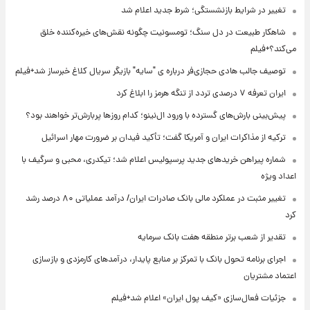
تغییر در شرایط بازنشستگی؛ شرط جدید اعلام شد
شاهکار طبیعت در دل سنگ؛ تومسونیت چگونه نقش‌های خیره‌کننده خلق
می‌کند؟+فیلم
توصیف جالب هادی حجازی‌فر درباره ی "سایه" بازیگر سریال کلاغ خبرساز شد+فیلم
ایران تعرفه ۷ درصدی تردد از تنگه هرمز را ابلاغ کرد
پیش‌بینی بارش‌های گسترده با ورود ال‌نینو؛ کدام روزها پربارش‌تر خواهند بود؟
ترکیه از مذاکرات ایران و آمریکا گفت؛ تأکید فیدان بر ضرورت مهار اسرائیل
شماره پیراهن خریدهای جدید پرسپولیس اعلام شد؛ تیکدری، محبی و سرگیف با
اعداد ویژه
تغییر مثبت در عملکرد مالی بانک صادرات ایران/ درآمد عملیاتی ۸۰ درصد رشد
کرد
تقدیر از شعب برتر منطقه هفت بانک سرمایه
اجرای برنامه تحول بانک با تمرکز بر منابع پایدار، درآمدهای کارمزدی و بازسازی
اعتماد مشتریان
جزئیات فعال‌سازی «کیف پول ایران» اعلام شد+فیلم