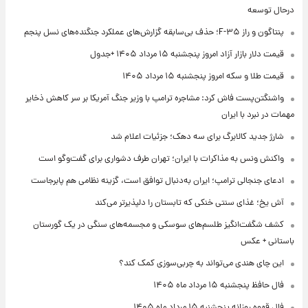
درحال توسعه
پنتاگون و راز F-۳۵؛ حذف بی‌سابقه گزارش‌های عملکرد جنگنده‌های نسل پنجم
قیمت دلار بازار آزاد امروز پنجشنبه ۱۵ مرداد ۱۴۰۵ +جدول
قیمت طلا و سکه امروز پنجشنبه ۱۵ مرداد ۱۴۰۵
واشنگتن‌پست فاش کرد: مشاجره ترامپ با وزیر جنگ آمریکا بر سر کاهش ذخایر
مهمات در نبرد با ایران
شارژ جدید کالابرگ برای سه دهک؛ جزئیات اعلام شد
واکنش ونس به مذاکرات با ایران؛ تهران طرف دشواری برای گفت‌وگو است
ادعای جنجالی ترامپ؛ ایران به‌دنبال توافق است، گزینه نظامی هم پابرجاست
آش یخ؛ غذای سنتی خنکی که تابستان را دلپذیرتر می‌کند
کشف شگفت‌انگیز طلسم‌های سوسکی و مجسمه‌های سنگی در یک گورستان
باستانی + عکس
این چای هندی می‌تواند به چربی‌سوزی کمک کند؟
فال حافظ پنجشنبه ۱۵ مرداد ماه ۱۴۰۵
فال قهوه روزانه پنجشنبه ۱۵ مرداد ماه ۱۴۰۵