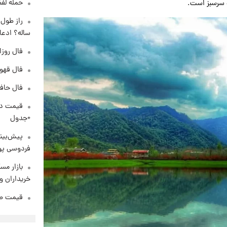
حمله لفظ
 سرسبز است.
ساله؟ ادعا
فال روزانه و
فال قهوه روزان
فال حافظ پنجشنب
+جدول
پیش‌بینی
فردوسی پور
بازار مس
خریداران و
قیمت طلا و 