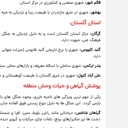
قائم شهر:
شهری صنعتی و کشاورزی در مرکز استان.
بهشهر:
شهری در شرق مازندران با طبیعت زیبا و نزدیکی به شبه جز
استان گلستان:
گرگان:
مرکز استان گلستان است و به دلیل نزدیکی به جنگل ه
فرهنگ غنی، شهرت دارد.
گنبد کاووس:
شهری با برج تاریخی گنبد قابوس (میراث جهانی 
دارد.
بندر ترکمن:
شهری ساحلی با اسکله معروف و بازارهای محلی سنت
علی آباد کتول:
شهری در شرق گلستان با طبیعت کوهستانی و جنگ
پوشش گیاهی و حیات وحش منطقه
یکی از مهم ترین ویژگی های ناحیه خزری، وجود جنگل های ب
بازمی گردد. این جنگل ها به دلیل تنوع زیستی فوق العاده شان
گیاهان شاخص:
درختانی مانند راش، بلوط، ممرز، افرا و شم
دشت ها نیز شالیزارهای برنج، باغات چای، مرکبات و کیوی دیده