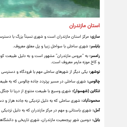
استان مازندران
ساری:
مرکز استان مازندران است و شهری نسبتاً بزرگ با دستر
بابلسر:
شهری ساحلی با سواحل زیبا و پل معلق معروف.
رامسر:
به “عروس مازندران” مشهور است و به دلیل طبیعت کوهس
و کاخ موزه مارمر معروف است.
نوشهر:
یکی دیگر از شهرهای ساحلی مهم با فرودگاه و دسترسی 
چالوس:
شهری ساحلی در مسیر پرتردد جاده چالوس که به طبیع
تنکابن (شهسوار):
شهری وسیع با طبیعت متنوع از دریا تا جنگل 
محمودآباد:
شهری ساحلی که به دلیل نزدیکی به جاده هراز و 
آمل:
شهری باستانی و مهم در مرکز مازندران که به دلیل نزدیکی 
بابل:
دومین شهر پرجمعیت مازندران، شهری تاریخی و دانشگاهی ب