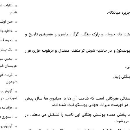
نظرات شن
یره میانکاله.
فیلم
متن اولی
خاطره جال
ای ناله خوران و پارک جنگلی گرگان پارس، و همچنین تاریخ و
نحوه فعا
یک پیش‌بی
یونسکو) و در حاشیه شرقی تر منطقه معتدل و مرطوب خزری قرار
یحیی سری
عربستان خبر 
ی.
لی زیبا.
+ جدول
گزارش ج
استانی هیرکانی است که قدمت آن ها به میلیون ها سال پیش
آمریکایی در 
، در فهرست میراث جهانی یونسکو ثبت شده اند.
جزئیات ش
شاد بخش عمده پوشش جنگلی این ناحیه را تشکیل می دهند. در
استوری م
 می شود.
گران‌ترین