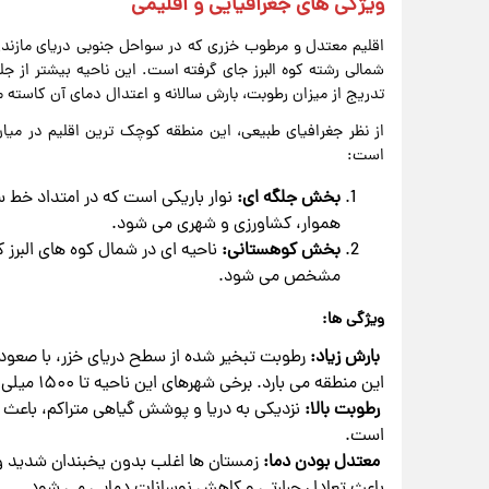
ویژگی های جغرافیایی و اقلیمی
اقلیم معتدل و مرطوب خزری که در سواحل جنوبی دریای مازندران
شمالی رشته کوه البرز جای گرفته است. این ناحیه بیشتر از ج
تدریج از میزان رطوبت، بارش سالانه و اعتدال دمای آن کاسته 
از نظر جغرافیای طبیعی، این منطقه کوچک ترین اقلیم در می
است:
بخش جلگه ای:
نوار باریکی است که در امتداد خط 
هموار، کشاورزی و شهری می شود.
بخش کوهستانی:
ناحیه ای در شمال کوه های البرز 
مشخص می شود.
ویژگی ها:
بارش زیاد:
رطوبت تبخیر شده از سطح دریای خزر، با صعود ب
این منطقه می بارد. برخی شهرهای این ناحیه تا ۱۵۰۰ میلی متر بارندگی سالانه دارند.
رطوبت بالا:
نزدیکی به دریا و پوشش گیاهی متراکم، باعث
است.
معتدل بودن دما:
زمستان ها اغلب بدون یخبندان شدید و
باعث تعادل حرارتی و کاهش نوسانات دمایی می شود.