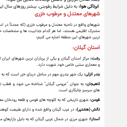
ابرناکی هوا:
به دلیل شرایط رطوبتی، بیشتر روزهای سال این 
شهرهای معتدل و مرطوب خزری
شهرهای واقع در ناحیه معتدل و مرطوب خزری (که عمدتاً در استا
مشترک اقلیمی هستند، اما هر کدام جذابیت ها و مشخصات خاص 
ترین شهرهای این منطقه اشاره می کنیم:
استان گیلان:
رشت:
مرکز استان گیلان و یکی از پرباران ترین شهرهای ایرا
و معماری سنتی خاص خود شهرت دارد.
بندر انزلی:
یک شهر بندری مهم در ساحل دریای خزر است که به دلی
لاهیجان:
به عنوان “عروس گیلان” شناخته می شود و قطب تولی
های سرسبز چایکاری است.
فومن:
شهری تاریخی که به کلوچه های فومن و قلعه رودخان م
تالش (هشتپر):
در غرب گیلان واقع شده و دارای طبیعت کوهستا
آستارا:
شهری مرزی در شمال غربی گیلان که به دلیل بازارهای مرز