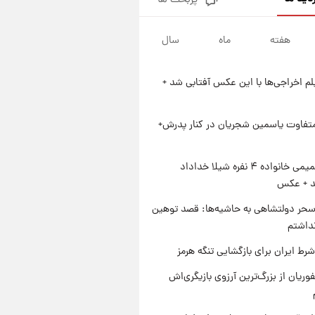
پربحث ها
فال قهوه روزانه پنجشنبه ۱۵ مرداد
ماه ۱۴۰۵
هفته
ماه
سال
۲۰ ساعت پیش
فال روزانه واقعی پنجشنبه ۱۵
مرداد ۱۴۰۵
یلم اخراجی‌ها با این عکس آفتابی شد +
۱ روز پیش
ارزش سهام عدالت برای امروز
چهارشنبه ۱۴ مرداد + جدول
متفاوت یاسمین شجریان در کنار پدرش+
۱ روز پیش
آغاز طرح جدید فروش مشارکت در
ژست صمیمی خانواده ۴ نفره شیلا خداداد
تولید سایپا؛ نام خودرو، مبلغ پیش
شد + عکس
پرداخت و زمان تحویل | سود
مشارکت چند درصد است؟
حر دولتشاهی به حاشیه‌ها: قصد توهین
نداشتم
رط ایران برای بازگشایی تنگه هرمز
وریان از بزرگ‌ترین آرزوی بازیگری‌اش