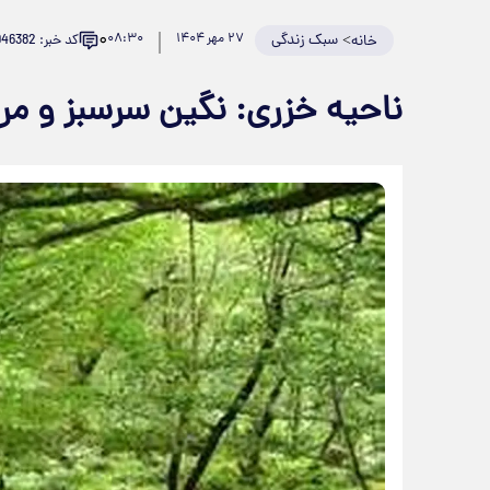
۰
>
سبک زندگی
۲۷ مهر ۱۴۰۴
۰۸:۳۰
کد خبر: 946382
خانه
ناحیه خزری: نگین سرسبز و م