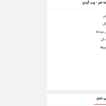
 خبر - وب گردی
ان
آل
مردانه
 آل
برها
ن اخبار