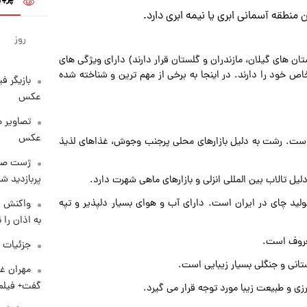
منطقه آسمانی ابری یا نیمه ابری دارد.
روز
ن های گیلان، مازندران و گلستان قرار دارند) دارای ویژگی های
خود را دارند. در اینجا به برخی از مهم ترین و شناخته شده
بازیگر ف
عکس
تصاویر 
عکس
ن است. رشت به دلیل بازارهای محلی پرجنب وجوش، غذاهای لذیذ
پربازدید 
ل تالاب بین المللی انزلی و بازارهای ماهی شهرت دارد.
د چای در ایران است. دارای آب و هوای بسیار دلپذیر و تپه
واکنش س
به اذان را 
عروف است.
جزئیات ش
نی و جنگلی بسیار زیبایی است.
مهران غف
گفت+ فیلم
ی و طبیعت زیبا مورد توجه قرار می گیرد.