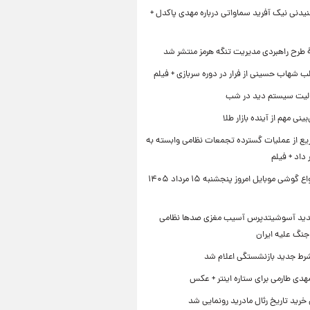
یدنی نیک آفرید سماواتی درباره مهدی پاکدل +
ۀ طرح راهبردی مدیریت تنگه هرمز منتشر شد
ب شهاب حسینی از فرار در دوره سربازی + فیلم
لیت سیستم دید در شب
نی مهم از آینده بازار طلا
ع از عملیات گسترده تجمعات نظامی وابسته به
داد + فیلم
قیمت انواع گوشی موبایل امروز پنجشنبه ۱۵ مرداد ۱۴۰۵
دید آسوشیتدپرس آسیب مغزی صدها نظامی
جنگ علیه ایران
رط جدید بازنشستگی اعلام شد
هدی طارمی برای ستاره اینتر + عکس
 خرید تاریخ رئال مادرید رونمایی شد