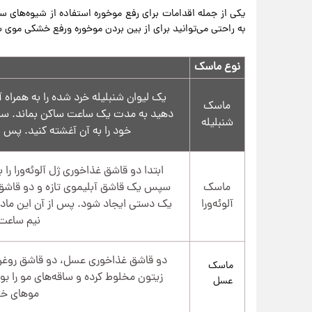
یکی از جمله اقدامات برای رفع موخوره استفاده از شیوه‌های س
به راحتی می‌توانید برای از بین بردن موخوره ورفع خشکی موی سر
نوع ماسک
یک لیوان شنبلیله خرد شده را به همرا
ماسک
دهید به مدت یک ساعت ساکن بماند. سپس
شنبلیله
خود را به آن آغشته کنید. پس از ۶۰ دقیقه موهای خود را شست وشو د
ابتدا دو قاشق غذاخوری ژل آلوئه‌ورا را
ماسک
سپس یک قاشق آبلیموی تازه و دو قاشق رو
آلوئه‌ورا
یک دستی ایجاد شود. پس از آن این ماده
نیم ساعت 
دو قاشق غذاخوری عسل، دو قاشق روغن ب
ماسک
زیتون مخلوط کرده و ساقه‌های مو را ب
عسل
موهای خو