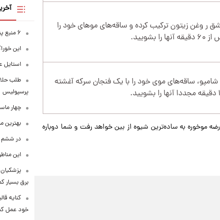
آخری
اشق ر وغن زیتون ترکیب کرده و ساقه‌های موهای خود را
۶ منبع پنهان ویتامین C
ا بشویید.
این خوراک
استایل ع
طلب حلالی
پو، ساقه‌های موی خود را با یک فنجان سرکه آغشته
پرسپولیس
چهار ماس
بهترین م
ضه موخوره به ساده‌ترین شیوه از بین خواهد رفت و شما دوباره
در ششم ا
این مناطق
پزشکیان: 
برق بسیار ک
کنایه قال
خود عمل کن