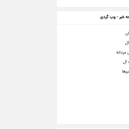
 خبر - وب گردی
ان
آل
مردانه
 آل
برها