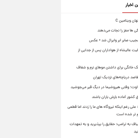
ن اخبار
ی ها مغز را نجات می‌دهند
جیب صابر ابر وایرال شد + عکس
ت عالیشاه از هواداران پس از جدایی از
ک خانگی برای داشتن موهای نرم و شفاف
قاصد دریاچه‌های نزدیک تهران
وت؛ وقتی هیروشیما در دیگ قیر می‌جوشید
 کشور آماده بارش باران باشند
علی رغم اینکه نیروگاه های ما را زدند اما قطعی
م تر شده است
یباف به ترامپ: حقایق را بپذیرید و به تعهدات
ید