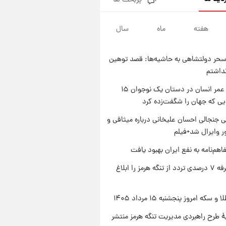
پربحث ها
فال قهوه روزانه پنجشنبه ۱۵ مرداد
ماه ۱۴۰۵
هفته
ماه
سال
۱ روز پیش
فال روزانه واقعی پنجشنبه ۱۵
مرداد ۱۴۰۵
حر دولتشاهی به حاشیه‌ها: قصد توهین
۱ روز پیش
نداشتم
ارزش سهام عدالت برای امروز
چهارشنبه ۱۴ مرداد + جدول
راز طول عمر انسان در دستان یک نوجوان ۱۵
یی که جهان را شگفت‌زده کرد
۱ روز پیش
آغاز طرح جدید فروش مشارکت در
 جنجالی احسان علیخانی درباره میثاقی و
تولید سایپا؛ نام خودرو، مبلغ پیش
 وایرال شد+فیلم
پرداخت و زمان تحویل | سود
مشارکت چند درصد است؟
اهم‌نامه به نفع ایران بهبود یافت
ایران تعرفه ۷ درصدی تردد از تنگه هرمز را ابلاغ
سکه امروز پنجشنبه ۱۵ مرداد ۱۴۰۵
ۀ طرح راهبردی مدیریت تنگه هرمز منتشر