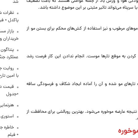
لودگی هوا و وزش باد از جمله عواملی هستند که باعث تضعیف
شد
ا سرپناه می‌تواند تاثیر مثبتی بر این موضوع داشته باشد.
نظرات شن
پاکدل + فی
وهای مرطوب و نیز استفاده از کش‌های محکم برای بستن مو از
بازار مس
خریداران و
ه کردن به موقع تارها موست. انجام ندادن این کار فرصت رشد
عملکرد جنگ
روایت ج
با امین تار
 تارهای مو شده و آن را آماده ایجاد شکاف و فرسودگی ساقه
+جدول
هنرنمایی
 نتیجه عارضه موخوره می‌شود. بهترین روبالشی برای محافظت از
استوری م
.
خاطره جا
موخوره
+ فیلم