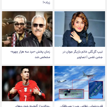
زیاد»!
تیپ گل‌گلی خانم بازیگر جوان در
زمان پخش «مرد سه هزار چهره»
جشن نفس | تصاویر
مشخص شد
قدرت‌نمایی نظامی چین؛ بمب‌افکن
رونالدو از گنجینه خودروهای