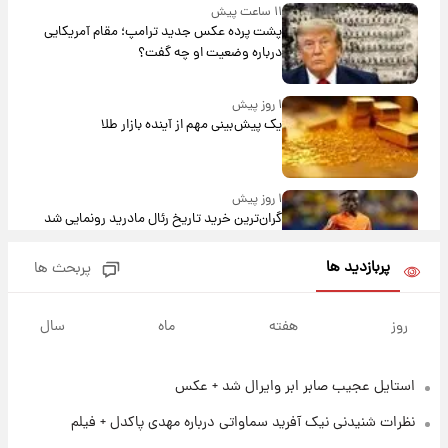
۱۱ ساعت پیش
پشت پرده عکس جدید ترامپ؛ مقام آمریکایی
درباره وضعیت او چه گفت؟
۱ روز پیش
یک پیش‌بینی مهم از آینده بازار طلا
۱ روز پیش
گران‌ترین خرید تاریخ رئال مادرید رونمایی شد
پربازدید ها
پربحث ها
۱ روز پیش
پیش‌بینی بارش‌های گسترده با ورود ال‌نینو؛ کدام
روز
هفته
ماه
سال
روزها پربارش‌تر خواهند بود؟
استایل عجیب صابر ابر وایرال شد + عکس
۱ روز پیش
شماره پیراهن خریدهای جدید پرسپولیس اعلام
نظرات شنیدنی نیک آفرید سماواتی درباره مهدی پاکدل + فیلم
شد؛ تیکدری، محبی و سرگیف با اعداد ویژه