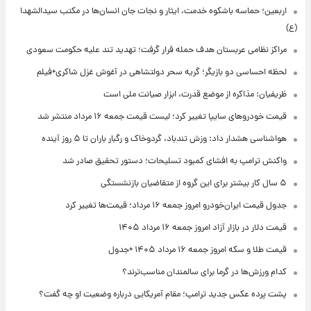
اربعین؛ حماسه باشکوه خدمت، ایثار و نجات جان انسان‌ها در مکتب سیدالشهدا
(ع)
مراکز نظامی عربستان هدف حمله قرار گرفت؛ تهدید تند علیه حکومت سعودی
لحظه احساسی دو بازیگر؛ گریه سحر دولتشاهی در آغوش غزل شاکری+فیلم
ظریفیان: مذاکره از موضع قدرت، ابزار صیانت ملی است
قیمت خودروهای سایپا تغییر کرد؛ لیست قیمت جمعه ۱۶ مرداد منتشر شد
هواشناسی هشدار داد: وزش تندباد، گردوخاک و رگبار باران تا ۵ روز آینده
واکنش ترامپ به افشای کمبود تسلیحات؛ دستور تحقیق صادر شد
۵ سال کار بیشتر برای این گروه از متقاضیان بازنشستگی
جدول قیمت ایران‌خودرو امروز جمعه ۱۶ مرداد؛ قیمت‌ها تغییر کرد
قیمت دلار در بازار آزاد امروز جمعه ۱۶ مرداد ۱۴۰۵
قیمت طلا و سکه امروز جمعه ۱۶ مرداد ۱۴۰۵ +جدول
کدام ورزش‌ها در گرما برای سالمندان مناسب‌ترند؟
پشت پرده عکس جدید ترامپ؛ مقام آمریکایی درباره وضعیت او چه گفت؟