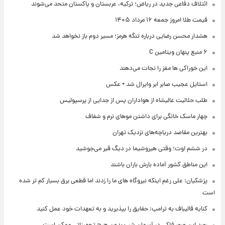
ائتلاف دفاعی جدید در ریاض؛ ترکیه، عربستان و پاکستان متحد می‌شوند
قیمت طلا امروز جمعه ۱۶ مرداد ۱۴۰۵
هشدار محسن رضایی درباره تنگه هرمز؛ مسیر دوم باز نخواهد شد
۶ منبع پنهان ویتامین C
این خوراکی ها مغز را نجات می‌دهند
استایل عجیب صابر ابر وایرال شد + عکس
طلب حلالیت عالیشاه از هواداران پس از جدایی از پرسپولیس
چهار ماسک خانگی برای داشتن موهای نرم و شفاف
بهترین مقاصد دریاچه‌های نزدیک تهران
در ششم اوت؛ وقتی هیروشیما در دیگ قیر می‌جوشید
این مناطق کشور آماده بارش باران باشند
پزشکیان: علی رغم اینکه نیروگاه های ما را زدند اما قطعی برق بسیار کم تر شده
است
کنایه قالیباف به ترامپ: حقایق را بپذیرید و به تعهدات خود عمل کنید