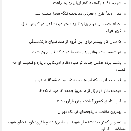
شرایط تفاهم‌نامه به نفع ایران بهبود یافت
۱ روز پیش
متن اولیۀ طرح راهبردی مدیریت تنگه هرمز منتشر شد
جزئیات فعال‌سازی «کیف پول ایران» اعلام
شد+فیلم
لحظه احساسی دو بازیگر؛ گریه سحر دولتشاهی در آغوش غزل
شاکری+فیلم
۱ روز پیش
۵ سال کار بیشتر برای این گروه از متقاضیان بازنشستگی
تغییر تند قیمت محصولات ایران‌خودرو و سایپا
امروز پنجشنبه ۱۵ مرداد ۱۴۰۵ +جدول
در ششم اوت؛ وقتی هیروشیما در دیگ قیر می‌جوشید
پشت پرده عکس جدید ترامپ؛ مقام آمریکایی درباره وضعیت او چه
۱ روز پیش
گفت؟
قیمت طلا و سکه امروز پنجشنبه ۱۵ مرداد ۱۴۰۵
قیمت طلا و سکه امروز جمعه ۱۶ مرداد ۱۴۰۵ +جدول
قیمت دلار در بازار آزاد امروز جمعه ۱۶ مرداد ۱۴۰۵
۱ روز پیش
شارژ جدید کالابرگ برای سه دهک؛ جزئیات اعلام
این مناطق کشور آماده بارش باران باشند
شد
بهترین مقاصد دریاچه‌های نزدیک تهران
تصاویر کمتر دیده‌شده از شهیدان حاجی‌زاده و باقری؛ فرماندهان شهید
هوافضای ایران