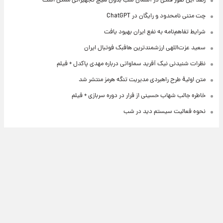
رصد این صور فلکی در آسمان شب بدون هیچ تجهیزاتی ممکن است
چت متنی نامحدود و رایگان در ChatGPT
شرایط تفاهم‌نامه به نفع ایران بهبود یافت
سعید عزت‌اللهی ارزشمندترین هافبک فوتبال ایران
نظرات شنیدنی نیک آفرید سماواتی درباره مهدی پاکدل + فیلم
متن اولیۀ طرح راهبردی مدیریت تنگه هرمز منتشر شد
خاطره جالب شهاب حسینی از فرار در دوره سربازی + فیلم
نحوه فعالیت سیستم دید در شب