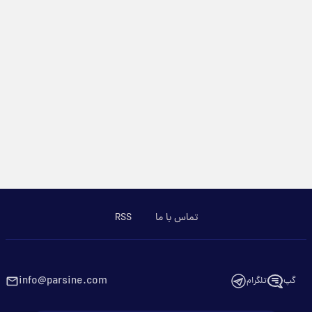
تماس با ما
RSS
info@parsine.com
گپ
تلگرام