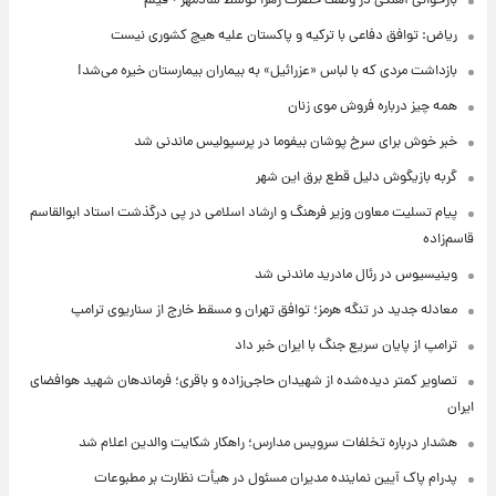
بازخوانی آهنگی در وصف حضرت زهرا توسط شادمهر + فیلم
ریاض: توافق دفاعی با ترکیه و پاکستان علیه هیچ کشوری نیست
بازداشت مردی که با لباس «عزرائیل» به بیماران بیمارستان خیره می‌شد!
همه چیز درباره فروش موی زنان
خبر خوش برای سرخ پوشان بیفوما در پرسپولیس ماندنی شد
گربه بازیگوش دلیل قطع برق این شهر
پیام تسلیت معاون وزیر فرهنگ و ارشاد اسلامی در پی درگذشت استاد ابوالقاسم
قاسم‌زاده
وینیسیوس در رئال مادرید ماندنی شد
معادله جدید در تنگه هرمز؛ توافق تهران و مسقط خارج از سناریوی ترامپ
ترامپ از پایان سریع جنگ با ایران خبر داد
تصاویر کمتر دیده‌شده از شهیدان حاجی‌زاده و باقری؛ فرماندهان شهید هوافضای
ایران
هشدار درباره تخلفات سرویس مدارس؛ راهکار شکایت والدین اعلام شد
پدرام پاک آیین نماینده مدیران مسئول در هیأت نظارت بر مطبوعات