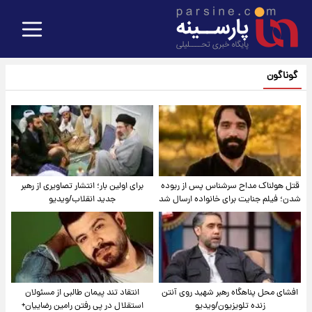
گوناگون
قتل هولناک مداح سرشناس پس از ربوده
برای اولین بار؛ انتشار تصاویری از رهبر
شدن؛ فیلم جنایت برای خانواده ارسال شد
جدید انقلاب/ویدیو
افشای محل پناهگاه‌ رهبر شهید روی آنتن
انتقاد تند پیمان طالبی از مسئولان
زنده تلویزیون/ویدیو
استقلال در پی رفتن رامین رضاییان+