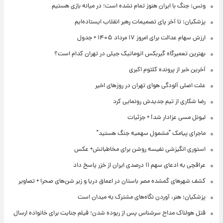
ونس: جنگ با ایران هنوز تمام نشده است؛ در میانه بازی هستیم
پزشکیان: تا آخر پای تصمیمات رهبر انقلاب ایستاده‌ایم
ارزش سهام عدالت برای امروز ۱۷ مرداد ۱۴۰۵ + جدول
بهترین تعمیرگاه گیربکس اتوماتیک جیلی در تهران کدام است؟
آخرین خبر از پرونده کلثوم اکبری
علت اصلی آلودگی هوای تهران در روزهای اخیر
رضا شکاری از تیم جدیدش رونمایی کرد
لیونل مسی عزادار شد! + جزئیات
ماجرای پیامک "مشمول سهمیه جنگ هستید"
استوری انگیزشی نفیسه روشن برای مخاطبانش+ عکس
عراقچی به ادعای سهم ۱۱ درصدی ایران از خزر پاسخ داد
کشف شهرهای گمشده مصر باستان در اعماق دریا و زیر شن‌های صحرا + تصاویر
پزشکیان: هنر، آوردن نگاه‌های مشترک به میدان است
قتل هولناک مداح سرشناس پس از ربوده شدن؛ فیلم جنایت برای خانواده ارسال