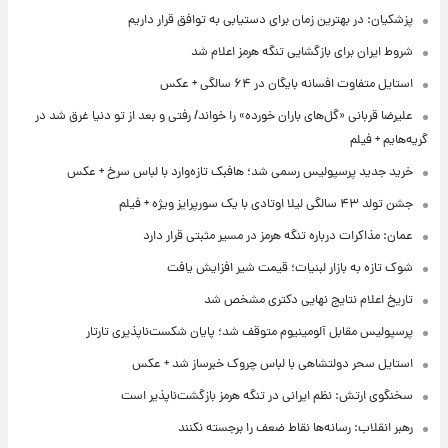
پزشکیان: در بهترین زمان برای دستیابی به توافق قرار داریم
شروط ایران برای بازگشایی تنگه هرمز اعلام شد
استایل متفاوت افسانه بایگان در ۶۴ سالگی + عکس
علیرضا قربانی «گل‌های باران خورده» را خواند/ رفتی و بعد از تو دنیا غرق شد در
گریه‌هایم + فیلم
خرید جدید پرسپولیس رسمی شد؛ هافبک تازه‌وارد با لباس سرخ + عکس
جشن تولد ۴۳ سالگی لیلا اوتادی با یک سورپرایز ویژه + فیلم
عمان: مذاکرات درباره تنگه هرمز در مسیر مثبتی قرار دارد
شوک تازه به بازار لبنیات؛ قیمت شیر افزایش یافت
تاریخ اعلام نتایج نهایی دکتری مشخص شد
پرسپولیس مقابل آلومینیوم متوقف شد؛ پایان شکست‌ناپذیری تارتار
استایل سحر دولتشاهی با لباس چروک خبرساز شد + عکس
سخنگوی ارتش: نظم ایرانی در تنگه هرمز بازگشت‌ناپذیر است
رهبر انقلاب: رسانه‌ها نقاط ضعف را برجسته نکنند