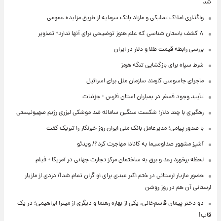
شد
واگذاری املاک تملیکی و مازاد بانک سرمایه از طریق مزایده عمومی
۸ کشف باستان شناسی که علم هنوز توضیحی برای آنها ندارد+ تصاویر
بررسی رابطه قیمت طلا و دلار در ایران
شرط سپاه برای بازگشایی تنگه هرمز
ماجرای جاسوسی کارمند سازمان ملل برای اسرائیل
تأیید وجود فسفر در بمباران استان فارس + جزئیات
رهگیری با چند دلار؛ شکست سنگین سامانه ضد موشکی لیزری رژیم صهیونیستی
با صدور پیامی؛ مدیرعامل بانک ملی ایران روز خبرنگار را تبریک گفت
آشپز مشهور صداوسیما به کانادا مهاجرت کرد؟/ ویدئو
لحظه برخورد رعد و برق به ساختمان مرکز تجارت جهانی در آمریکا + فیلم
حضور مازیار لرستانی در ختم اکبر عبدی برای او گران تمام شد!/ دزدی از مازیار
لرستانی آن هم در روز روشن
دو دختر پیمان قاسم‌خانی، یکی از بهاره رهنما و دیگری از میترا ابراهیمی؛ در یک
قاب!