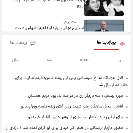
ثریا اسفندیاری بعد از طلاق و در دیدار با گروه
بیتلز
۱۱ ساعت پیش
ادعای جنجالی درباره اینفانتینو؛ اتهام پرداخت
پول به معشوقه با درآمد یوفا
پربازدید ها
پربحث ها
۱۱ ساعت پیش
هشدار درباره کمبود یک ماده معدنی؛ خطر
روز
هفته
ماه
سال
آلزایمر و زوال عقل افزایش می‌یابد؟
قتل هولناک مداح سرشناس پس از ربوده شدن؛ فیلم جنایت برای
۱۲ ساعت پیش
انتقاد تند پیمان طالبی از مسئولان استقلال در
خانواده ارسال شد
پی رفتن رامین رضاییان+ عکس
چهره بهت‌زده سه بازیگر زن در مراسم یادبود مریم همتیان
۱۲ ساعت پیش
افشای محل پناهگاه‌ رهبر شهید روی آنتن زنده تلویزیون/ویدیو
قیمت گوشت گوساله و گوسفند امروز شنبه ۱۷
برای اولین بار؛ انتشار تصاویری از رهبر جدید انقلاب/ویدیو
مرداد ۱۴۰۵ +جدول
حضور مازیار لرستانی در ختم اکبر عبدی برای او گران تمام شد!/ دزدی از