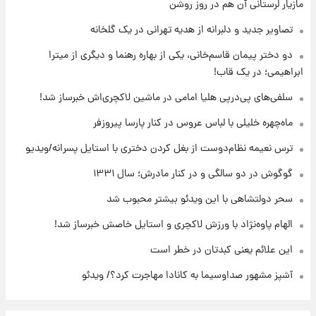
۱۲ ساعت پیش
مازیار لرستانی آن هم در روز روشن
با قدرتمندترین و بادوام ترین تانک جهان آشنا
شوید+ فیلم
تصاویر جدید و دلبرانه از هدیه تهرانی در یک گلخانه
دو دختر پیمان قاسم‌خانی، یکی از بهاره رهنما و دیگری از میترا
۱۳ ساعت پیش
ابراهیمی؛ در یک قاب!
قیمت طلا ۱۸عیار امروز شنبه ۱۷ مرداد ۱۴۰۵
+جدول
سلفی‌های پی‌درپی هلیا امامی در ماشین لاکچری‌اش خبرساز شد!
ماه‌چهره خلیلی با لباس عروس در کنار پارسا پیروزفر
۱۳ ساعت پیش
قیمت محصولات ایران‌خودرو و سایپا امروز شنبه
ترس نعیمه نظام‌دوست از بغل کردن دختری با استایل پسرانه/ویدیو
۱۷ مرداد ۱۴۰۵
گوگوش در دو سالگی و در کنار مادرش؛ سال ۱۳۳۱
سحر دولتشاهی با این ویدئو بیشتر محبوب شد
الهام پاوه‌نژاد با ورزش لاکچری و استایل خاصش خبرساز شد!
این علائم یعنی کبدتان در خطر است
آشپز مشهور صداوسیما به کانادا مهاجرت کرد؟/ ویدئو