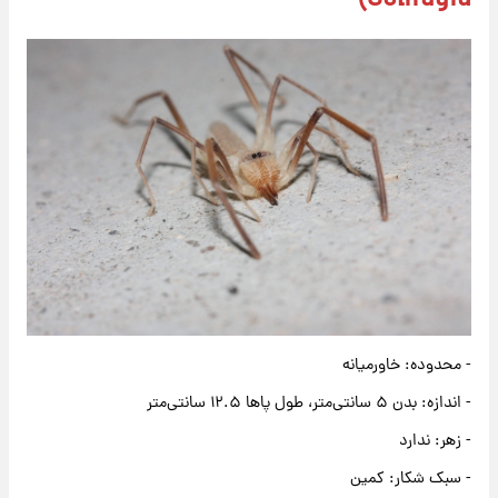
Solifugid)
- محدوده: خاورمیانه
- اندازه: بدن ۵ سانتی‌متر، طول پاها ۱۲.۵ سانتی‌متر
- زهر: ندارد
- سبک شکار: کمین