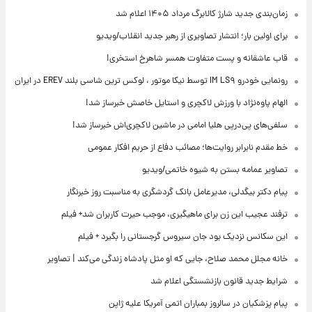
زمان‌بندی جدید شارژ کالابرگ مرداد ۱۴۰۵ اعلام شد
برای اولین بار؛ انتشار تصاویری از رهبر جدید انقلاب/ویدیو
قاب عاشقانه و پست متفاوت همسر شاهرخ استخری!
رونمایی خودرو IM LS۹ توسط نیکا موتور ، لوکس ترین شاسی بلند EREV در ایران
الهام پاوه‌نژاد با ورزش لاکچری و استایل خاصش خبرساز شد!
سلفی‌های پی‌درپی هلیا امامی در ماشین لاکچری‌اش خبرساز شد!
خط مقدم نابرابر روایت‌ها؛ مصائب دفاع از حریم افکار عمومی
تصاویر عمامه بستن به شیوه خاتمی/ویدیو
پیام دکتر بیگدلی، مدیرعامل بانک گردشگری به مناسبت روز خبرنگار
ترفند عجیب این زن برای ماهیگیری، موجب حیرت کاربران شد+ فیلم
این سکانس نزدیک بود جان سیروس گرجستانی را بگیرد + فیلم
خانه مجلل محمد صلاح، جایی که او مثل پادشاه زندگی می‌کند | تصاویر
شرایط جدید قانون بازنشستگی اعلام شد
پیام پزشکیان در سالروز بمباران اتمی آمریکا علیه ژاپن