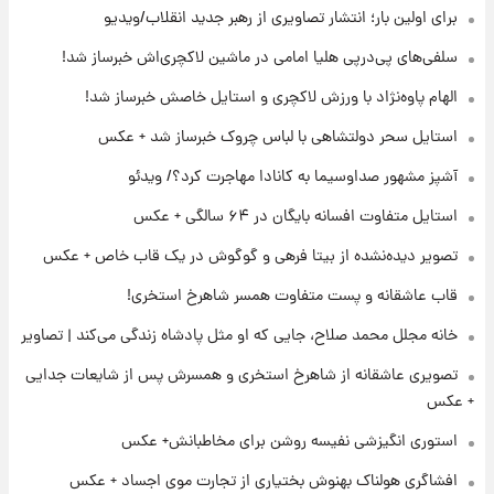
برای اولین بار؛ انتشار تصاویری از رهبر جدید انقلاب/ویدیو
۲۱ ساعت پیش
لحظه برخورد رعد و برق به ساختمان مرکز تجارت
سلفی‌های پی‌درپی هلیا امامی در ماشین لاکچری‌اش خبرساز شد!
جهانی در آمریکا + فیلم
الهام پاوه‌نژاد با ورزش لاکچری و استایل خاصش خبرساز شد!
۲۱ ساعت پیش
استایل سحر دولتشاهی با لباس چروک خبرساز شد + عکس
برای اولین بار؛ انتشار تصاویری از رهبر جدید
انقلاب/ویدیو
آشپز مشهور صداوسیما به کانادا مهاجرت کرد؟/ ویدئو
استایل متفاوت افسانه بایگان در ۶۴ سالگی + عکس
۲۲ ساعت پیش
تصاویر عمامه بستن به شیوه خاتمی/ویدیو
تصویر دیده‌نشده از بیتا فرهی و گوگوش در یک قاب خاص + عکس
قاب عاشقانه و پست متفاوت همسر شاهرخ استخری!
خانه مجلل محمد صلاح، جایی که او مثل پادشاه زندگی می‌کند | تصاویر
تصویری عاشقانه از شاهرخ استخری و همسرش پس از شایعات جدایی
+ عکس
استوری انگیزشی نفیسه روشن برای مخاطبانش+ عکس
افشاگری هولناک بهنوش بختیاری از تجارت موی اجساد + عکس