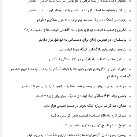
تصویر دیده‌نشده از بیتا فرهی و گوگوش در یک قاب خاص + عکس
پیراهن شماره ۱۰ استقلال به جانشین رامین رضاییان رسید + عکس
بازخوانی آهنگ معروف محمد نوری توسط غزل شاکری + فیلم
آخرین وضعیت قیمت برنج و حبوبات؛ کاهش قیمت‌ها واقعیت دارد؟
پزشکیان: در بهترین زمان برای دستیابی به توافق قرار داریم
شروط ایران برای بازگشایی تنگه هرمز اعلام شد
استایل متفاوت افسانه بایگان در ۶۴ سالگی + عکس
علیرضا قربانی «گل‌های باران خورده» را خواند/ رفتی و بعد از تو دنیا غرق شد در
گریه‌هایم + فیلم
خرید جدید پرسپولیس رسمی شد؛ هافبک تازه‌وارد با لباس سرخ + عکس
جشن تولد ۴۳ سالگی لیلا اوتادی با یک سورپرایز ویژه + فیلم
عمان: مذاکرات درباره تنگه هرمز در مسیر مثبتی قرار دارد
شوک تازه به بازار لبنیات؛ قیمت شیر افزایش یافت
تاریخ اعلام نتایج نهایی دکتری مشخص شد
پرسپولیس مقابل آلومینیوم متوقف شد؛ پایان شکست‌ناپذیری تارتار