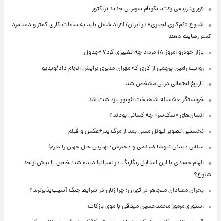
فوری: ربیعی رفت، نکونام سرمربی جدید تراکتور
شیوع «کم‌کاری اجباری» در ایران/ افراد شاغل باید به ساعات کاری کمتر و دستمزد
کمتر رضایت دهند
بازار خودرو امروز ۱۸ مرداد چه تغییری کرد؟ +جدول
روایت رامین پرچمی از کاری که مهران مدیری برایش انجام داد/ویدیو
تاریخ احتمالی دربی مشخص شد
خواستگار ۵۰ساله شاهدخت لئونور بازداشت شد
انسان‌های «سگ‌سر» چه کسانی بودند؟
نخستین تصویر لیونل مسی بعد از مرگ پدر+عکس و فیلم
سلفی دیدنی نیوشا ضیغمی و دخترش؛ بهترین حال جهان را دارم!
الهام حمیدی با این استایل رنگارنگ در اسپانیا دیده شد؛ خاص یا بیش از حد
شلوغ؟
بحران معتادان متجاهر در تهران؛ چرا زنان در شرایط جنگ آسیب‌پذیرترند؟
استوری مرموز محمدحسین میثاقی با موی بازکات