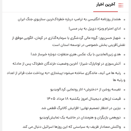
آخرین اخبار
هشدار روزنامه انگلیسی به ترامپ درباره خطرناک‌ترین سناریوی جنگ ایران
ادای احترام ویژه دی‌پل به پدر مسی!
شهباز حسن‌پور: گروه مالی گردشگری با سرمایه‌گذاری در کرمان، الگویی موفق از
نقش‌آفرینی بخش خصوصی در توسعه استان است
هدی زین‌العابدین با یک عکس هنری متفاوت دوباره خبرساز شد!
آتش‌سوزی در لوناپارک شیراز؛ آخرین وضعیت خزندگان خطرناک پس از حادثه
رتبه ها می آیند، ماندگاری ساخته میشود؛پیشتازی «به پرداخت ملت فراتر از اعداد
و رتبه ها
نفیسه روشن از «دخترش» انار رونمایی کرد!/ویدیو
قیمت ارزهای دیجیتال امروز یکشنبه ۱۸ مرداد ۱۴۰۵
بنزین در انتظار تصمیم نهایی؛ افزایش کالابرگ قطعی شد
دورهمی بازیگران و هنرمندان در حاشیه یک نمایش/ویدیو
واکنش معنادار ظریف به سیاستی که این روزها اسرائیل دنبال می کند