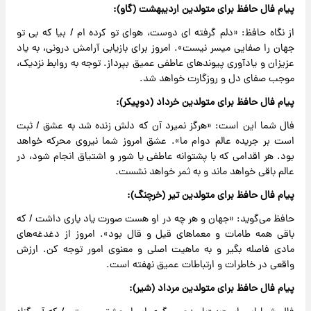
پیام فال حافظ برای متولدین اردیبهشت (گاو):
از نگاه حافظ: «دلم گرفته ای دوست، هوای تو کرده ام / بیا که بی تو
جهان را صفایی میسر نیست». امروز برای بازیابی آرامش درونی، به یاد
عزیزان و یادآوری پیوندهای عاطفی عمیق بپرداز. توجه به روابط نزدیک،
موجب صفای دل و روزگارت خواهد شد.
پیام فال حافظ برای متولدین خرداد (دوپیکر):
فال شما این است: «هرگز نمیرد آن که دلش زنده شد به عشق / ثبت
است بر جریده عالم دوام ما». عشق امروز شما نیروی محرکه خواهد
بود. هر اقدامی که با پشتوانه عاطفی یا شور و اشتیاق انجام شود، در
عالم باقی خواهد ماند و به ثمر خواهد نشست.
پیام فال حافظ برای متولدین تیر (خرچنگ):
حافظ می‌گوید: «جهان و هر چه در او هست صورت یاد یاری داشت / که
باقی همه طامات و معماهای قیل و قال بود». امروز از دغدغه‌های
مادی فاصله بگیر و به ماهیت اصلی و معنوی امور توجه کن. ارزش
واقعی در خاطرات و ارتباطات عمیق نهفته است.
پیام فال حافظ برای متولدین مرداد (شیر):