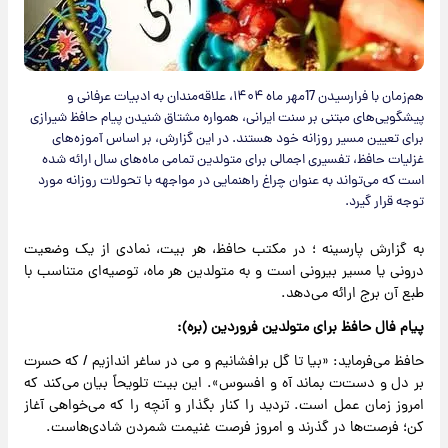
هم‌زمان با فرارسیدن 17مهر ماه ۱۴۰۴، علاقه‌مندان به ادبیات عرفانی و
پیشگویی‌های مبتنی بر سنت ایرانی، همواره مشتاق شنیدن پیام حافظ شیرازی
برای تعیین مسیر روزانه خود هستند. در این گزارش، بر اساس آموزه‌های
غزلیات حافظ، تفسیری اجمالی برای متولدین تمامی ماه‌های سال ارائه شده
است که می‌تواند به عنوان چراغ راهنمایی در مواجهه با تحولات روزانه مورد
توجه قرار گیرد.
به گزارش پارسینه ؛ در مکتب حافظ، هر بیت، نمادی از یک وضعیت
درونی یا مسیر بیرونی است و به متولدین هر ماه، توصیه‌ای متناسب با
طبع آن برج ارائه می‌دهد.
پیام فال حافظ برای متولدین فروردین (بره):
حافظ می‌فرماید: «بیا تا گل برافشانیم و می در ساغر اندازیم / که حسرت
بر دل و دست‌ت بماند آه و افسوس». این بیت تلویحاً بیان می‌کند که
امروز زمان عمل است. تردید را کنار بگذار و آنچه را که می‌خواهی آغاز
کن؛ فرصت‌ها در گذرند و امروز فرصت غنیمت شمردن شادی‌هاست.