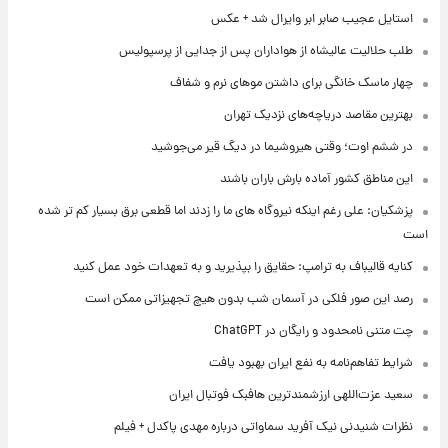
استایل عجیب صابر ابر وایرال شد + عکس
طلب حلالیت عالیشاه از هواداران پس از جدایی از پرسپولیس
چهار ماسک خانگی برای داشتن موهای نرم و شفاف
بهترین مقاصد دریاچه‌های نزدیک تهران
در ششم اوت؛ وقتی هیروشیما در دیگ قیر می‌جوشید
این مناطق کشور آماده بارش باران باشند
پزشکیان: علی رغم اینکه نیروگاه های ما را زدند اما قطعی برق بسیار کم تر شده
است
کنایه قالیباف به ترامپ: حقایق را بپذیرید و به تعهدات خود عمل کنید
رصد این صور فلکی در آسمان شب بدون هیچ تجهیزاتی ممکن است
چت متنی نامحدود و رایگان در ChatGPT
شرایط تفاهم‌نامه به نفع ایران بهبود یافت
سعید عزت‌اللهی ارزشمندترین هافبک فوتبال ایران
نظرات شنیدنی نیک آفرید سماواتی درباره مهدی پاکدل + فیلم