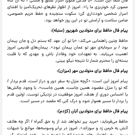
فال شما این است: «با مدعی مگوی اسرار عشق و مستی / که آن گناه
مصون کرد خونریزی ما را». امروز از اظهار نظرهای تحریک‌آمیز یا افشای
اسرار شخصی خودداری کن؛ سکوت سنجیده و حفظ حریم خصوصی،
ضامن سلامت و آرامش تو در این روز خواهد بود.
پیام فال حافظ برای متولدین شهریور (سنبله):
حافظ چنین راهنمایی می‌کند: «با تو آن عهد که بستم دل و جان پیمان
بود / بر سرمایه‌ی مهر تو غمان پیمان نبود». پیمان‌های قدیمی امروز
اهمیت می‌یابند. به تعهدات خود وفادار باش و عهدی که با قلبت
بسته‌ای را محترم شمار تا نتیجه نیکو ببینی.
پیام فال حافظ برای متولدین مهر (میزان):
پیام امروز این است: «گرچه منزل به سفر دور و دراز است، قدم بردار /
که تو را منزل مقصود همین جاست، همین جاست». با وجود چالش‌ها
یا احساس دوری از هدف، امروز موفقیت در نزدیکی توست. اولین قدم
را بردار تا مسیر هموار شود و درک کنی که مقصد در مسیر است.
پیام فال حافظ برای متولدین آبان (کژدم):
حافظ می‌فرماید: «مرید پیر نخواهد شد از ره حق گمراه / اگر چه هاتف
آتش به خرمن زد و سوزاند». امروز در برابر وسوسه‌ها، موانع یا شبهات