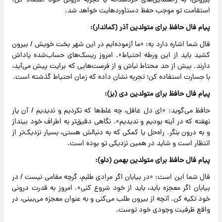
بیرونی، به راهنمایی‌های خردمندانه یا تجربه درونی خود اعتماد کن.
استقامت تو موجب حفظ دستاوردهایت خواهد شد.
پیام فال حافظ برای متولدین آذر (کماندار):
فال شما اشاره دارد به: «ما آزموده‌ایم در این شهر بخت خویش / بیرون
کشید باید از این ورطه احتیاط». امروز ریسک‌های حساب‌شده پاداش
دارند. بیش از حد محتاط نباش و از فرصت‌هایی که برایت پیش می‌آید،
با جسارت استفاده کن؛ تجربه نشان داده که زمان احتیاط گذشته است.
پیام فال حافظ برای متولدین دی (بز):
حافظ می‌گوید: «ای دل غافل، چه غلط‌ها که نکردیم و ندیدیم / آن یار
نهفته که در آینه بودیم و ندیدیم». نگاهی دقیق‌تر به اطراف خود بینداز
و به درون بنگر. راه‌حل یا کمکی که به دنبالش هستی، بسیار نزدیک‌تر از
انتظار است و شاید در همین نزدیکی تو بوده است.
پیام فال حافظ برای متولدین بهمن (دلو):
فال شما این است: «در بیابان اگر مرادی طلبم، گرچه مقامی نیست / در
بیابان اگر معجزه باید، باید از خود شروع کنی». امروز به قدرت درونی
خود تکیه کن. آنچه از بیرون طلب می‌کنی و به عنوان معجزه می‌بینی، در
واقع ظرفیت وجودی خود توست.