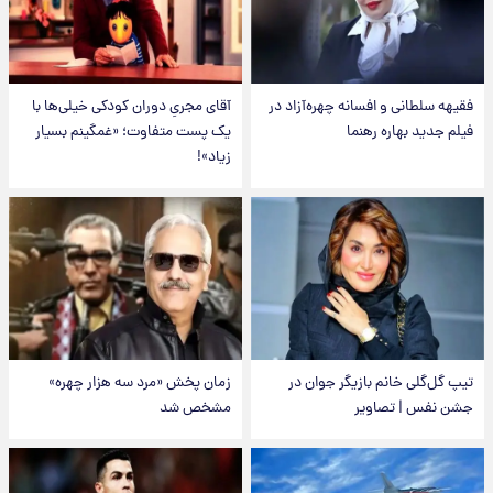
فقیهه سلطانی و افسانه چهره‌آزاد در
آقای مجریِ دوران کودکی خیلی‌ها با
فیلم جدید بهاره رهنما
یک پست متفاوت؛ «غمگینم بسیار
زیاد»!
تیپ گل‌گلی خانم بازیگر جوان در
زمان پخش «مرد سه هزار چهره»
جشن نفس | تصاویر
مشخص شد