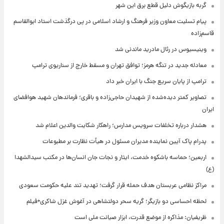
گربه بازیگوش دلیل قطع برق این شهر
پیام تسلیت معاون وزیر فرهنگ و ارشاد اسلامی در پی درگذشت استاد ابوالقاسم
قاسم‌زاده
وینیسیوس در رئال مادرید ماندنی شد
معادله جدید در تنگه هرمز؛ توافق تهران و مسقط خارج از سناریوی ترامپ
ترامپ از پایان سریع جنگ با ایران خبر داد
تصاویر کمتر دیده‌شده از شهیدان حاجی‌زاده و باقری؛ فرماندهان شهید هوافضای
ایران
هشدار درباره تخلفات سرویس مدارس؛ راهکار شکایت والدین اعلام شد
پدرام پاک آیین نماینده مدیران مسئول در هیأت نظارت بر مطبوعات
اربعین؛ حماسه باشکوه خدمت، ایثار و نجات جان انسان‌ها در مکتب سیدالشهدا
(ع)
مراکز نظامی عربستان هدف حمله قرار گرفت؛ تهدید تند علیه حکومت سعودی
لحظه احساسی دو بازیگر؛ گریه سحر دولتشاهی در آغوش غزل شاکری+فیلم
ظریفیان: مذاکره از موضع قدرت، ابزار صیانت ملی است