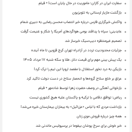
سفارت ایران در کازان: ماموریت در حال پایان است! + فیلم
بازگشت مازیار لرستانی به تلویزیون
واکنش خبرگزاری فارس درباره خبر انتصاب محسن رضایی به دبیری شعام
عابدینی: سپاه با پدافند بومی هواگردهای آمریکا را شکار و غنیمت گرفت
تصمیم غیرمنتظره دیپ‌سیک خبرساز شد
جزئیات محدودیت تردد در آزادراه تهران کرج قزوین تا ماه آینده
یک پیش ‌بینی مهم برای قیمت دلار، طلا و سکه شنبه ۱۷ مرداد ۱۴۰۵
بازیکن به درد نخور استقلال با مقصد اروپا این تیم را ترک کرد!
عراق بر خلع سلاح گروه‌ها و انحصار سلاح در دست دولت تاکید کرد
بازخوانی آهنگی در وصف حضرت زهرا توسط شادمهر + فیلم
ریاض: توافق دفاعی با ترکیه و پاکستان علیه هیچ کشوری نیست
بازداشت مردی که با لباس «عزرائیل» به بیماران بیمارستان خیره می‌شد!
همه چیز درباره فروش موی زنان
خبر خوش برای سرخ پوشان بیفوما در پرسپولیس ماندنی شد