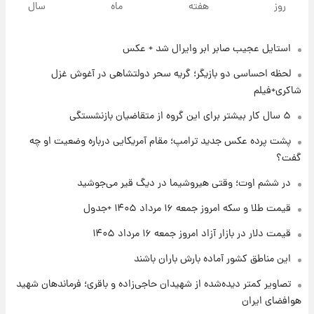
روز
هفته
ماه
سال
روزها پربارش‌تر خواهند بود؟
استایل عجیب صابر ابر وایرال شد + عکس
۱ روز پیش
شماره پیراهن خریدهای جدید پرسپولیس اعلام
لحظه احساسی دو بازیگر؛ گریه سحر دولتشاهی در آغوش غزل
شد؛ تیکدری، محبی و سرگیف با اعداد ویژه
شاکری+فیلم
۱ روز پیش
۵ سال کار بیشتر برای این گروه از متقاضیان بازنشستگی
جزئیات فعال‌سازی «کیف پول ایران» اعلام
پشت پرده عکس جدید ترامپ؛ مقام آمریکایی درباره وضعیت او چه
شد+فیلم
گفت؟
۱ روز پیش
در ششم اوت؛ وقتی هیروشیما در دیگ قیر می‌جوشید
تغییر تند قیمت محصولات ایران‌خودرو و سایپا
امروز پنجشنبه ۱۵ مرداد ۱۴۰۵ +جدول
قیمت طلا و سکه امروز جمعه ۱۶ مرداد ۱۴۰۵ +جدول
قیمت دلار در بازار آزاد امروز جمعه ۱۶ مرداد ۱۴۰۵
۱ روز پیش
این مناطق کشور آماده بارش باران باشند
قیمت طلا و سکه امروز پنجشنبه ۱۵ مرداد ۱۴۰۵
تصاویر کمتر دیده‌شده از شهیدان حاجی‌زاده و باقری؛ فرماندهان شهید
هوافضای ایران
۱ روز پیش