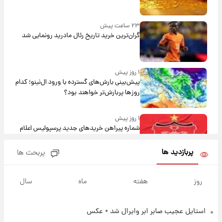
۲۳ ساعت پیش
گران‌ترین خرید تاریخ رئال مادرید رونمایی شد
۱ روز پیش
پیش‌بینی بارش‌های گسترده با ورود ال‌نینو؛ کدام
روزها پربارش‌تر خواهند بود؟
۱ روز پیش
شماره پیراهن خریدهای جدید پرسپولیس اعلام
شد؛ تیکدری، محبی و سرگیف با اعداد ویژه
پربازدید ها
پربحث ها
۱ روز پیش
جزئیات فعال‌سازی «کیف پول ایران» اعلام
روز
هفته
ماه
سال
شد+فیلم
استایل عجیب صابر ابر وایرال شد + عکس
۱ روز پیش
تغییر تند قیمت محصولات ایران‌خودرو و سایپا