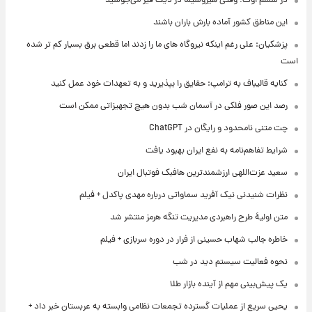
در ششم اوت؛ وقتی هیروشیما در دیگ قیر می‌جوشید
این مناطق کشور آماده بارش باران باشند
پزشکیان: علی رغم اینکه نیروگاه های ما را زدند اما قطعی برق بسیار کم تر شده
است
کنایه قالیباف به ترامپ: حقایق را بپذیرید و به تعهدات خود عمل کنید
رصد این صور فلکی در آسمان شب بدون هیچ تجهیزاتی ممکن است
چت متنی نامحدود و رایگان در ChatGPT
شرایط تفاهم‌نامه به نفع ایران بهبود یافت
سعید عزت‌اللهی ارزشمندترین هافبک فوتبال ایران
نظرات شنیدنی نیک آفرید سماواتی درباره مهدی پاکدل + فیلم
متن اولیۀ طرح راهبردی مدیریت تنگه هرمز منتشر شد
خاطره جالب شهاب حسینی از فرار در دوره سربازی + فیلم
نحوه فعالیت سیستم دید در شب
یک پیش‌بینی مهم از آینده بازار طلا
یحیی سریع از عملیات گسترده تجمعات نظامی وابسته به عربستان خبر داد +