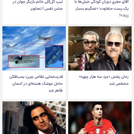
آقای مجریِ دوران کودکی خیلی‌ها با
تیپ گل‌گلی خانم بازیگر جوان در
یک پست متفاوت؛ «غمگینم بسیار
جشن نفس | تصاویر
زیاد»!
زمان پخش «مرد سه هزار چهره»
قدرت‌نمایی نظامی چین؛ بمب‌افکن
مشخص شد
حامل موشک هسته‌ای در آسمان
ظاهر شد