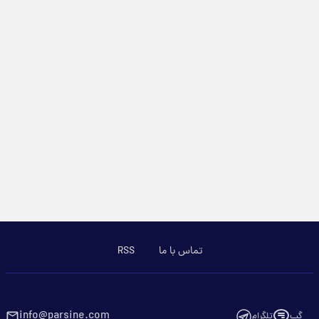
تماس با ما
RSS
info@parsine.com
گپ
تلگرام