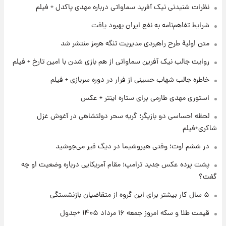
نظرات شنیدنی نیک آفرید سماواتی درباره مهدی پاکدل + فیلم
امروز پنجشنبه ۱۵ مرداد ۱۴۰۵ +جدول
شرایط تفاهم‌نامه به نفع ایران بهبود یافت
۱ روز پیش
متن اولیۀ طرح راهبردی مدیریت تنگه هرمز منتشر شد
قیمت طلا و سکه امروز پنجشنبه ۱۵ مرداد ۱۴۰۵
روایت جالب نیک آفرین سماواتی از هم بازی شدن با امین تارخ + فیلم
خاطره جالب شهاب حسینی از فرار در دوره سربازی + فیلم
۱ روز پیش
شارژ جدید کالابرگ برای سه دهک؛ جزئیات اعلام
استوری مهدی طارمی برای ستاره اینتر + عکس
شد
لحظه احساسی دو بازیگر؛ گریه سحر دولتشاهی در آغوش غزل
شاکری+فیلم
۱ روز پیش
شرایط تازه فروش اقساطی سایپا اعلام شد؛
در ششم اوت؛ وقتی هیروشیما در دیگ قیر می‌جوشید
شاهین، کوییک، اطلس، سهند و ساینا با اقساط
بلندمدت + جدول
پشت پرده عکس جدید ترامپ؛ مقام آمریکایی درباره وضعیت او چه
گفت؟
۱ روز پیش
سیگنال‌های جدید برای بازار طلا؛ پیش‌بینی
۵ سال کار بیشتر برای این گروه از متقاضیان بازنشستگی
قیمت سکه و طلا فردا
قیمت طلا و سکه امروز جمعه ۱۶ مرداد ۱۴۰۵ +جدول