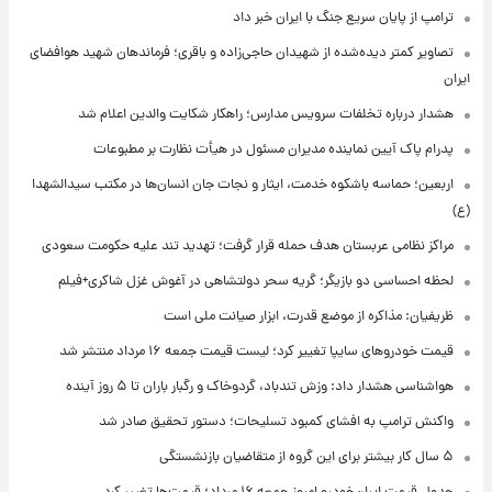
ترامپ از پایان سریع جنگ با ایران خبر داد
تصاویر کمتر دیده‌شده از شهیدان حاجی‌زاده و باقری؛ فرماندهان شهید هوافضای
ایران
هشدار درباره تخلفات سرویس مدارس؛ راهکار شکایت والدین اعلام شد
پدرام پاک آیین نماینده مدیران مسئول در هیأت نظارت بر مطبوعات
اربعین؛ حماسه باشکوه خدمت، ایثار و نجات جان انسان‌ها در مکتب سیدالشهدا
(ع)
مراکز نظامی عربستان هدف حمله قرار گرفت؛ تهدید تند علیه حکومت سعودی
لحظه احساسی دو بازیگر؛ گریه سحر دولتشاهی در آغوش غزل شاکری+فیلم
ظریفیان: مذاکره از موضع قدرت، ابزار صیانت ملی است
قیمت خودروهای سایپا تغییر کرد؛ لیست قیمت جمعه ۱۶ مرداد منتشر شد
هواشناسی هشدار داد: وزش تندباد، گردوخاک و رگبار باران تا ۵ روز آینده
واکنش ترامپ به افشای کمبود تسلیحات؛ دستور تحقیق صادر شد
۵ سال کار بیشتر برای این گروه از متقاضیان بازنشستگی