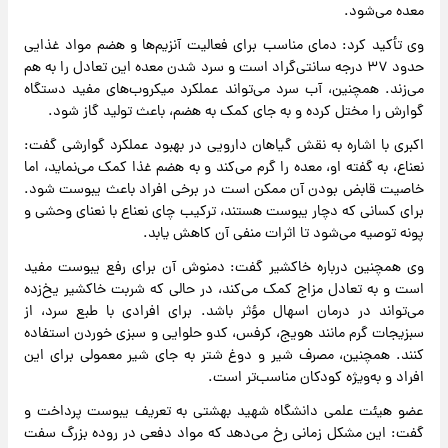
معده می‌شود.
وی تأکید کرد: دمای مناسب برای فعالیت آنزیم‌ها و هضم مواد غذایی
حدود ۳۷ درجه سانتی‌گراد است و سرد شدن معده این تعادل را به هم
می‌زند. همچنین، آب سرد می‌تواند عملکرد میکروب‌های مفید دستگاه
گوارش را مختل کرده و به جای کمک به هضم، باعث تولید گاز شود.
اکبری با اشاره به نقش گیاهان دارویی در بهبود عملکرد گوارشی گفت:
نعناع، به گفته او، معده را گرم می‌کند و به هضم غذا کمک می‌نماید، اما
خاصیت قابض بودن آن ممکن است در برخی افراد باعث یبوست شود.
برای کسانی که دچار یبوست هستند، ترکیب چای نعناع با نعنای وحشی و
پونه توصیه می‌شود تا اثرات منفی آن کاهش یابد.
وی همچنین درباره خاکشیر گفت: دمنوش آن برای رفع یبوست مفید
است و به تعادل مزاج کمک می‌کند، در حالی که شربت خاکشیر یخ‌زده
می‌تواند در درمان اسهال مؤثر باشد. برای افرادی با طبع سرد، از
سبزیجات گرم مانند هویج، کرفس، کدو حلوایی و سبزی خوردن استفاده
کنند. همچنین، مصرف شیر و دوغ شتر به جای شیر معمولی برای این
افراد و به‌ویژه کودکان مناسب‌تر است.
عضو هیئت علمی دانشگاه شهید بهشتی به تعریف یبوست پرداخت و
گفت: این مشکل زمانی رخ می‌دهد که مواد دفعی در روده بزرگ سفت