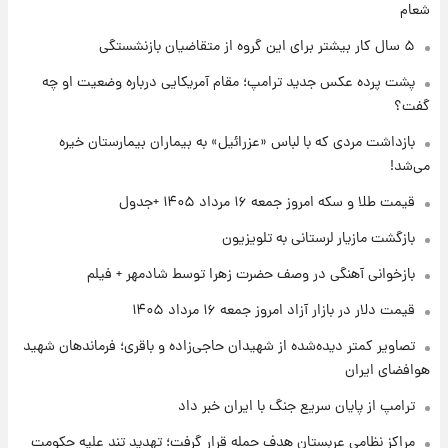
شعام
۱ روز پیش
جزئیات فعال‌سازی «کیف پول ایران» اعلام
۵ سال کار بیشتر برای این گروه از متقاضیان بازنشستگی
شد+فیلم
پشت پرده عکس جدید ترامپ؛ مقام آمریکایی درباره وضعیت او چه
گفت؟
۱ روز پیش
تغییر تند قیمت محصولات ایران‌خودرو و سایپا
بازداشت مردی که با لباس «عزرائیل» به بیماران بیمارستان خیره
امروز پنجشنبه ۱۵ مرداد ۱۴۰۵ +جدول
می‌شد!
قیمت طلا و سکه امروز جمعه ۱۶ مرداد ۱۴۰۵ +جدول
۱ روز پیش
قیمت طلا و سکه امروز پنجشنبه ۱۵ مرداد ۱۴۰۵
بازگشت مازیار لرستانی به تلویزیون
بازخوانی آهنگی در وصف حضرت زهرا توسط شادمهر + فیلم
۱ روز پیش
قیمت دلار در بازار آزاد امروز جمعه ۱۶ مرداد ۱۴۰۵
شارژ جدید کالابرگ برای سه دهک؛ جزئیات اعلام
شد
تصاویر کمتر دیده‌شده از شهیدان حاجی‌زاده و باقری؛ فرماندهان شهید
هوافضای ایران
ترامپ از پایان سریع جنگ با ایران خبر داد
مراکز نظامی عربستان هدف حمله قرار گرفت؛ تهدید تند علیه حکومت