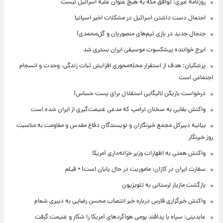
روزنامه عبری: توافق مکه به هیچ عنوان علیه اسرائیل نیست
احتمال دست داشتن اسرائیل در مشکلات اخیر اسپانیا
جنجال جدید در بازی تیم‌های منصوریان و گل‌محمدی!
ایرج خواننده پیشکسوت موسیقی ایران بستری شد
پزشکیان: هدف از استقرار محله‌محوری افزایش ثبات زندگی، وحدت و انسجام
اجتماعی است
درخواست بازیکن لالیگایی استقلال برای پست حساس!
واکنش بقایی به سخنان ترامپ که مدعی غنیمت‌گیری از ایران شده است
بیانیه دبیرکل مجمع خبرنگاران و نویسندگان دفاع مقدس و مقاومت به مناسبت
روز خبرنگار
واکنش همتی به اظهارات وزیر خزانه‌داری آمریکا
سفارت ایران در کازان: ماموریت در حال پایان است! + فیلم
بازگشت مازیار لرستانی به تلویزیون
واکنش خبرگزاری فارس درباره خبر انتصاب محسن رضایی به دبیری شعام
عابدینی: سپاه با پدافند بومی هواگردهای آمریکا را شکار و غنیمت گرفت