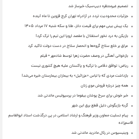
تصمیم غیرمنتظره دیپ‌سیک خبرساز شد
جزئیات محدودیت تردد در آزادراه تهران کرج قزوین تا ماه آینده
یک پیش ‌بینی مهم برای قیمت دلار، طلا و سکه شنبه ۱۷ مرداد ۱۴۰۵
بازیکن به درد نخور استقلال با مقصد اروپا این تیم را ترک کرد!
عراق بر خلع سلاح گروه‌ها و انحصار سلاح در دست دولت تاکید کرد
بازخوانی آهنگی در وصف حضرت زهرا توسط شادمهر + فیلم
ریاض: توافق دفاعی با ترکیه و پاکستان علیه هیچ کشوری نیست
بازداشت مردی که با لباس «عزرائیل» به بیماران بیمارستان خیره می‌شد!
همه چیز درباره فروش موی زنان
خبر خوش برای سرخ پوشان بیفوما در پرسپولیس ماندنی شد
گربه بازیگوش دلیل قطع برق این شهر
پیام تسلیت معاون وزیر فرهنگ و ارشاد اسلامی در پی درگذشت استاد ابوالقاسم
قاسم‌زاده
وینیسیوس در رئال مادرید ماندنی شد