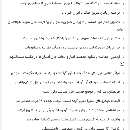
معادله جدید در تنگه هرمز؛ توافق تهران و مسقط خارج از سناریوی ترامپ
ترامپ از پایان سریع جنگ با ایران خبر داد
تصاویر کمتر دیده‌شده از شهیدان حاجی‌زاده و باقری؛ فرماندهان شهید هوافضای
ایران
هشدار درباره تخلفات سرویس مدارس؛ راهکار شکایت والدین اعلام شد
پدرام پاک آیین نماینده مدیران مسئول در هیأت نظارت بر مطبوعات
اربعین؛ حماسه باشکوه خدمت، ایثار و نجات جان انسان‌ها در مکتب سیدالشهدا
(ع)
مراکز نظامی عربستان هدف حمله قرار گرفت؛ تهدید تند علیه حکومت سعودی
لحظه احساسی دو بازیگر؛ گریه سحر دولتشاهی در آغوش غزل شاکری+فیلم
ظریفیان: مذاکره از موضع قدرت، ابزار صیانت ملی است
قیمت خودروهای سایپا تغییر کرد؛ لیست قیمت جمعه ۱۶ مرداد منتشر شد
هواشناسی هشدار داد: وزش تندباد، گردوخاک و رگبار باران تا ۵ روز آینده
واکنش ترامپ به افشای کمبود تسلیحات؛ دستور تحقیق صادر شد
۵ سال کار بیشتر برای این گروه از متقاضیان بازنشستگی