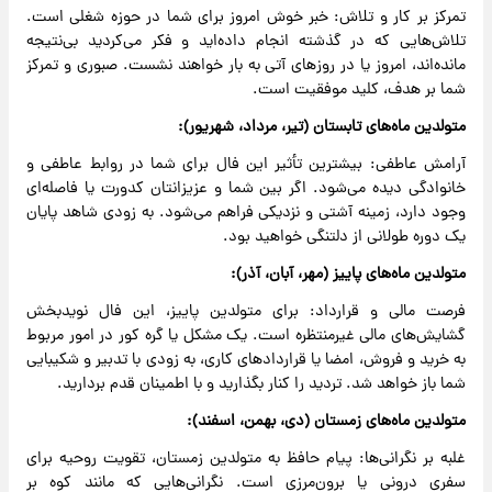
تمرکز بر کار و تلاش: خبر خوش امروز برای شما در حوزه شغلی است.
تلاش‌هایی که در گذشته انجام داده‌اید و فکر می‌کردید بی‌نتیجه
مانده‌اند، امروز یا در روزهای آتی به بار خواهند نشست. صبوری و تمرکز
شما بر هدف، کلید موفقیت است.
متولدین ماه‌های تابستان (تیر، مرداد، شهریور):
آرامش عاطفی: بیشترین تأثیر این فال برای شما در روابط عاطفی و
خانوادگی دیده می‌شود. اگر بین شما و عزیزانتان کدورت یا فاصله‌ای
وجود دارد، زمینه آشتی و نزدیکی فراهم می‌شود. به زودی شاهد پایان
یک دوره طولانی از دلتنگی خواهید بود.
متولدین ماه‌های پاییز (مهر، آبان، آذر):
فرصت مالی و قرارداد: برای متولدین پاییز، این فال نویدبخش
گشایش‌های مالی غیرمنتظره است. یک مشکل یا گره کور در امور مربوط
به خرید و فروش، امضا یا قراردادهای کاری، به زودی با تدبیر و شکیبایی
شما باز خواهد شد. تردید را کنار بگذارید و با اطمینان قدم بردارید.
متولدین ماه‌های زمستان (دی، بهمن، اسفند):
غلبه بر نگرانی‌ها: پیام حافظ به متولدین زمستان، تقویت روحیه برای
سفری درونی یا برون‌مرزی است. نگرانی‌هایی که مانند کوه بر