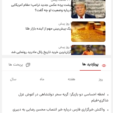
۲۳ ساعت پیش
پشت پرده عکس جدید ترامپ؛ مقام آمریکایی
درباره وضعیت او چه گفت؟
۱ روز پیش
یک پیش‌بینی مهم از آینده بازار طلا
۱ روز پیش
گران‌ترین خرید تاریخ رئال مادرید رونمایی شد
پربازدید ها
پربحث ها
۱ روز پیش
پیش‌بینی بارش‌های گسترده با ورود ال‌نینو؛ کدام
روز
هفته
ماه
سال
روزها پربارش‌تر خواهند بود؟
لحظه احساسی دو بازیگر؛ گریه سحر دولتشاهی در آغوش غزل
۱ روز پیش
شماره پیراهن خریدهای جدید پرسپولیس اعلام
شاکری+فیلم
شد؛ تیکدری، محبی و سرگیف با اعداد ویژه
واکنش خبرگزاری فارس درباره خبر انتصاب محسن رضایی به دبیری