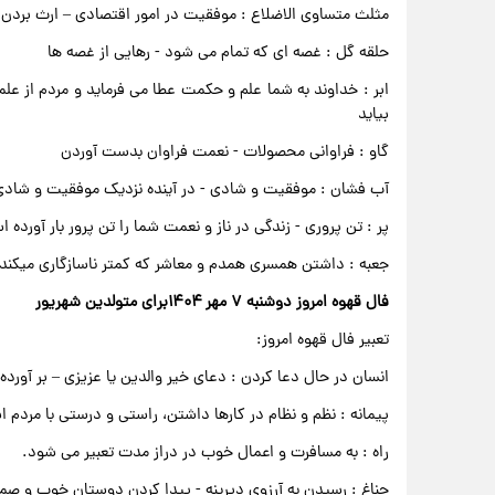
مثلث متساوی الاضلاع : موفقیت در امور اقتصادی – ارث بردن
حلقه گل : غصه ای که تمام می شود - رهایی از غصه ها
ابر : خداوند به شما علم و حکمت عطا می فرماید و مردم از ع
بیاید
گاو : فراوانی محصولات - نعمت فراوان بدست آوردن
آب فشان : موفقیت و شادی - در آینده نزدیک موفقیت و شاد
پر : تن پروری - زندگی در ناز و نعمت شما را تن پرور بار آورده 
جعبه : داشتن همسری همدم و معاشر که کمتر ناسازگاری میکند.
فال قهوه امروز دوشنبه ۷ مهر ۱۴۰۴برای متولدین شهریور
تعبیر فال قهوه امروز:
انسان در حال دعا کردن : دعای خیر والدین یا عزیزی – بر آور
پیمانه : نظم و نظام در کارها داشتن، راستی و درستی با مردم
راه : به مسافرت و اعمال خوب در دراز مدت تعبیر می شود.
جناغ : رسیدن به آرزوی دیرینه - پیدا کردن دوستان خوب و ص