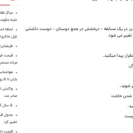
مراکز نظ
علیه حکوم
د. بردن در یک مسابقه – درخشش در جمع دوستان – دوست داشتنی
لحظه احس
 تعبیر می شود
غزل شاکری+
ظریفیان:
قرار پیدا میکنید.
مرداد منتشر
ل.
هواشناسی
باران تا ۵ روز آینده
ر شوید.
واکنش تر
ده شدن حاجت
صادر شد
۵ سال کار بیشتر برای این گروه از متقاضیان بازنشستگی
د.
درست
تغییر کرد
قیمت دلار در 