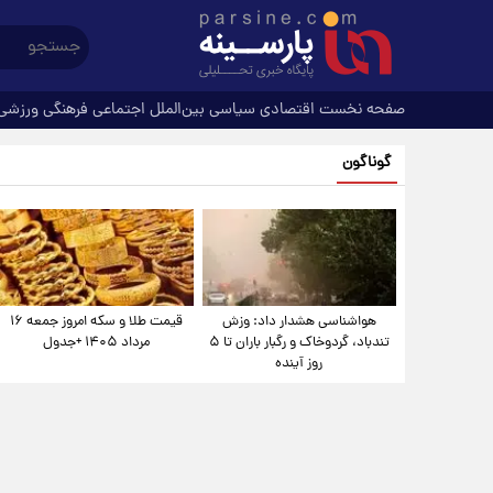
صفحه نخست
اقتصادی
سیاسی
بین‌الملل
اجتماعی
فرهنگی
ورزشی
گوناگون
هواشناسی هشدار داد: وزش
قیمت طلا و سکه امروز جمعه ۱۶
تندباد، گردوخاک و رگبار باران تا ۵
مرداد ۱۴۰۵ +جدول
روز آینده