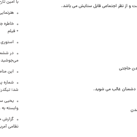
با امین تار
ست و از نظر اجتماعی قابل ستایش می باشد.
هنرنمایی
خاطره جا
+ فیلم
استوری م
در ششم 
می‌جوشید
شدن حاجتی
این مناط
شماره پ
ر دشمنان غالب می شوید.
شد؛ تیکدری
یحیی سر
وابسته به ع
شدن
گزارش ج
نظامی آمری