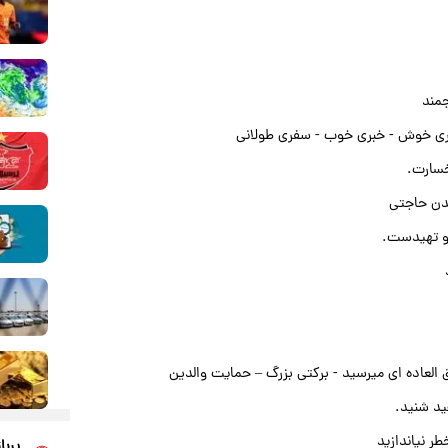
جمند
ری خوش - خبری خوب - سفری طولانی
خسارت.
شدن حاجتی
 و تهیدست.
عاده ای میرسید - برکتی بزرگ – حمایت والدین
ید شنید.
ر نیاندازید
پربا