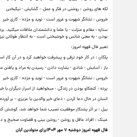
لکه های روشن : روشنی در فکر و عمل – گشایش - نیکبختی
خروس : نشانگر شهوت و غرور است - نوید و مژده - کاری خیر
ستاره : مقام و منزلت - با علما و دانشمندان ملاقات میکنی
بودن - به معنی شانس و خوشبختی است - به انتظار طولانی نیز
تعبیر فال قهوه امروز:
پلکان : در کار خود ترقی و پیشرفت خواهید کرد و در آن کار است
باز : آسایش - شادی - بشارت دادن - رسیدن به مراد و یافتن ما
خروس : نشانگر شهوت و غرور است - نوید و مژده - کاری خیر
پرده : کنجکاو بودن در زندگی - میخواهید از اسرار دیگران با خب
انسان در حال دعا کردن : دعای خیر والدین یا عزیزی – بر آور
بیل : بر اثر پشتکار موفقیت نصیب شما خواهد شد، کوشش کنی
عینک : افراد عاقل و روشن - روشن بینی و قضاوت صحیح و 
فال قهوه امروز دوشنبه ۷ مهر ۱۴۰۴برای متولدین آبان