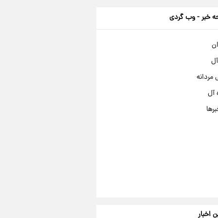
 خبر - وب گردی
ان
آل
مردانه
 آل
برها
ن اخبار