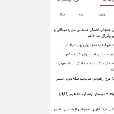
پربحث ها
شارژ جدید کالابرگ برای سه
دهک؛ جزئیات اعلام شد
هفته
ماه
سال
۱ روز پیش
شرایط تازه فروش اقساطی سایپا
اعلام شد؛ شاهین، کوییک، اطلس،
 جنجالی احسان علیخانی درباره میثاقی و
سهند و ساینا با اقساط بلندمدت +
۱ روز پیش
جدول
 وایرال شد+فیلم
سیگنال‌های جدید برای بازار طلا؛
پیش‌بینی قیمت سکه و طلا فردا
اهم‌نامه به نفع ایران بهبود یافت
۱ روز پیش
عجیب صابر ابر وایرال شد + عکس
فال حافظ پنجشنبه ۱۵ مرداد ماه
۱۴۰۵
یدنی نیک آفرید سماواتی درباره مهدی
لم
ۀ طرح راهبردی مدیریت تنگه هرمز منتشر
ایران تعرفه ۷ درصدی تردد از تنگه هرمز را ابلاغ
الب نیک آفرین سماواتی از هم بازی شدن