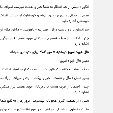
انگور : بیش از حد انتظار به شما خیر و نعمت میرسد، اصراف نکن
قیچی : جدائی و دوری - بین اقوام و خویشاوندان جدائی انداخت
دوستان اشاره دارد.
سر انسان با دو دست دراز : جسارت – باهوشی – دارای مقام ار
چتر : احتمالا از طرف همسر یا نامزدتان مورد غضب قرار میگیری
اشاره دارد
فال قهوه امروز دوشنبه ۷ مهر ۱۴۰۴برای متولدین خرداد
تعبیر فال قهوه امروز:
دیگ : صاحب خانه - کدبانوی خانه - خدمتگذار به افراد نیازمند
زنبور عسل : مال و نعمت - خیر و برکت - ارث و میراث از راه ص
چتر : احتمالا از طرف همسر یا نامزدتان مورد غضب قرار میگیری
اشاره دارد.
آتش : از تصمیم گیری عجولانه بپرهیزید، مرور زمان به نفع شما
مثلث متساوی الاضلاع : موفقیت در امور اقتصادی – ارث بردن