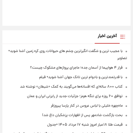
آخرین اخبار
با عجیب ترین و شگفت انگیزترین چشم های حیوانات روی کره زمین آشنا شوید+
تصاویر
فرار ۴ هواپیما از آسمان جده؛ ماجرای پروازهای مشکوک چیست؟
با قدرتمندترین و بادوام ترین تانک جهان آشنا شوید+ فیلم
کتاب ۸۰۰ ساله‌ای که افسانه‌ها می‌گویند به کمک «شیطان» نوشته شد
توافق ۶۰ روزه برای تنگه هرمز؛ جزئیات جدید از رایزنی ایران و عمان
ماه‌چهره خلیلی با لباس عروس در کنار پارسا پیروزفر
بحث بازگشت شادمهر پس از اظهارات پزشکیان داغ شد!
قیمت طلا ۱۸عیار امروز شنبه ۱۷ مرداد ۱۴۰۵ +جدول