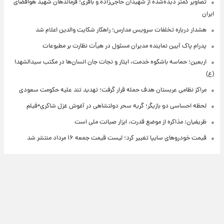
تصاویر کمتر دیده‌شده از شهیدان حاجی‌زاده و باقری؛ فرماندهان شهید هوافضای
ایران
هشدار درباره تخلفات سرویس مدارس؛ راهکار شکایت والدین اعلام شد
پدرام پاک آیین نماینده مدیران مسئول در هیأت نظارت بر مطبوعات
اربعین؛ حماسه باشکوه خدمت، ایثار و نجات جان انسان‌ها در مکتب سیدالشهدا
(ع)
مراکز نظامی عربستان هدف حمله قرار گرفت؛ تهدید تند علیه حکومت سعودی
لحظه احساسی دو بازیگر؛ گریه سحر دولتشاهی در آغوش غزل شاکری+فیلم
ظریفیان: مذاکره از موضع قدرت، ابزار صیانت ملی است
قیمت خودروهای سایپا تغییر کرد؛ لیست قیمت جمعه ۱۶ مرداد منتشر شد