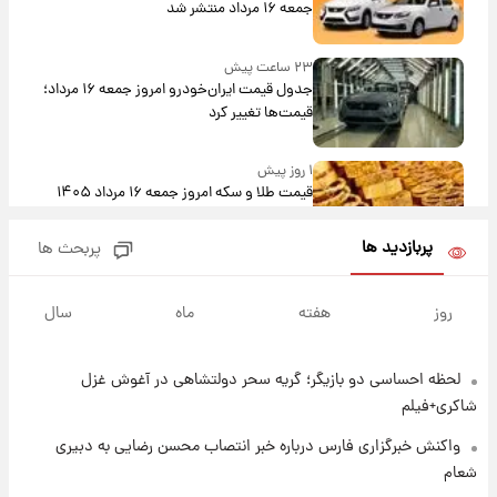
جمعه ۱۶ مرداد منتشر شد
۲۳ ساعت پیش
جدول قیمت ایران‌خودرو امروز جمعه ۱۶ مرداد؛
قیمت‌ها تغییر کرد
۱ روز پیش
قیمت طلا و سکه امروز جمعه ۱۶ مرداد ۱۴۰۵
+جدول
پربازدید ها
پربحث ها
۱ روز پیش
پشت پرده عکس جدید ترامپ؛ مقام آمریکایی
روز
هفته
ماه
سال
درباره وضعیت او چه گفت؟
لحظه احساسی دو بازیگر؛ گریه سحر دولتشاهی در آغوش غزل
۱ روز پیش
یک پیش‌بینی مهم از آینده بازار طلا
شاکری+فیلم
واکنش خبرگزاری فارس درباره خبر انتصاب محسن رضایی به دبیری
شعام
۱ روز پیش