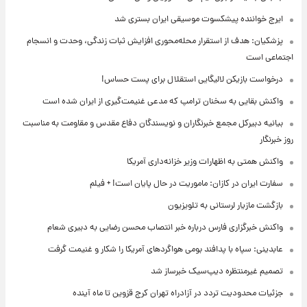
ایرج خواننده پیشکسوت موسیقی ایران بستری شد
پزشکیان: هدف از استقرار محله‌محوری افزایش ثبات زندگی، وحدت و انسجام
اجتماعی است
درخواست بازیکن لالیگایی استقلال برای پست حساس!
واکنش بقایی به سخنان ترامپ که مدعی غنیمت‌گیری از ایران شده است
بیانیه دبیرکل مجمع خبرنگاران و نویسندگان دفاع مقدس و مقاومت به مناسبت
روز خبرنگار
واکنش همتی به اظهارات وزیر خزانه‌داری آمریکا
سفارت ایران در کازان: ماموریت در حال پایان است! + فیلم
بازگشت مازیار لرستانی به تلویزیون
واکنش خبرگزاری فارس درباره خبر انتصاب محسن رضایی به دبیری شعام
عابدینی: سپاه با پدافند بومی هواگردهای آمریکا را شکار و غنیمت گرفت
تصمیم غیرمنتظره دیپ‌سیک خبرساز شد
جزئیات محدودیت تردد در آزادراه تهران کرج قزوین تا ماه آینده