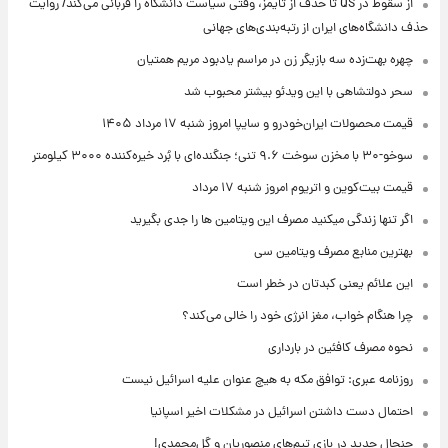
از سقوط در QS تا حذف از تایمز، وقتی سیاست دانشگاه را قربانی می‌کند/ روایت
حذف دانشگاه‌های ایران از رتبه‌بندی‌های جهانی
چهره بهت‌زده سه بازیگر زن در مراسم یادبود مریم همتیان
سحر دولتشاهی با این ویدئو بیشتر محبوب شد
قیمت محصولات ایران‌خودرو و سایپا امروز شنبه ۱۷ مرداد ۱۴۰۵
سوخو-۳۰ با مخزن سوخت ۹.۶ تنی؛ جنگنده‌ای با بُرد خیره‌کننده ۳۰۰۰ کیلومتر
قیمت بیت‌کوین و اتریوم امروز شنبه ۱۷ مرداد
اگر تنها زندگی میکنید مصرف این ویتامین ها را جدی بگیرید
بهترین منابع مصرف ویتامین سی
این علائم یعنی کبدتان در خطر است
چرا هنگام خواب، مغز انرژی خود را خالی می‌کند؟
نحوه مصرف کافئین در بارداری
روزنامه عبری: توافق مکه به هیچ عنوان علیه اسرائیل نیست
احتمال دست داشتن اسرائیل در مشکلات اخیر اسپانیا
جنجال جدید در بازی تیم‌های منصوریان و گل‌محمدی!