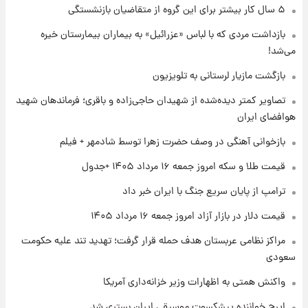
گران‌ترین خرید تاریخ رئال مادرید رونمایی شد
۵ سال کار بیشتر برای این گروه از متقاضیان بازنشستگی
بازداشت مردی که با لباس «عزرائیل» به بیماران بیمارستان خیره
می‌شد!
۱ روز پیش
پیش‌بینی بارش‌های گسترده با ورود ال‌نینو؛ کدام
بازگشت مازیار لرستانی به تلویزیون
روزها پربارش‌تر خواهند بود؟
تصاویر کمتر دیده‌شده از شهیدان حاجی‌زاده و باقری؛ فرماندهان شهید
هوافضای ایران
۱ روز پیش
شماره پیراهن خریدهای جدید پرسپولیس اعلام
بازخوانی آهنگی در وصف حضرت زهرا توسط شادمهر + فیلم
شد؛ تیکدری، محبی و سرگیف با اعداد ویژه
قیمت طلا و سکه امروز جمعه ۱۶ مرداد ۱۴۰۵ +جدول
۱ روز پیش
ترامپ از پایان سریع جنگ با ایران خبر داد
جزئیات فعال‌سازی «کیف پول ایران» اعلام
شد+فیلم
قیمت دلار در بازار آزاد امروز جمعه ۱۶ مرداد ۱۴۰۵
مراکز نظامی عربستان هدف حمله قرار گرفت؛ تهدید تند علیه حکومت
سعودی
واکنش همتی به اظهارات وزیر خزانه‌داری آمریکا
ایرج خواننده پیشکسوت موسیقی ایران بستری شد