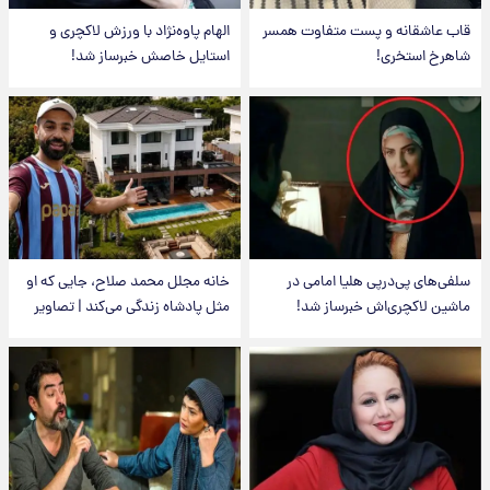
قاب عاشقانه و پست متفاوت همسر
الهام پاوه‌نژاد با ورزش لاکچری و
شاهرخ استخری!
استایل خاصش خبرساز شد!
سلفی‌های پی‌درپی هلیا امامی در
خانه مجلل محمد صلاح، جایی که او
ماشین لاکچری‌اش خبرساز شد!
مثل پادشاه زندگی می‌کند | تصاویر