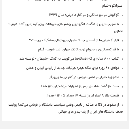
اشترانکوه+فیلم
گوگوش در دو سالگی و در کنار مادرش؛ سال ۱۳۳۱
با عجیب ترین و شگفت انگیزترین چشم های حیوانات روی کره زمین آشنا شوید+
تصاویر
فرار ۴ هواپیما از آسمان جده؛ ماجرای پروازهای مشکوک چیست؟
با قدرتمندترین و بادوام ترین تانک جهان آشنا شوید+ فیلم
کتاب ۸۰۰ ساله‌ای که افسانه‌ها می‌گویند به کمک «شیطان» نوشته شد
توافق ۶۰ روزه برای تنگه هرمز؛ جزئیات جدید از رایزنی ایران و عمان
ماه‌چهره خلیلی با لباس عروس در کنار پارسا پیروزفر
بحث بازگشت شادمهر پس از اظهارات پزشکیان داغ شد!
قیمت طلا ۱۸عیار امروز شنبه ۱۷ مرداد ۱۴۰۵ +جدول
از سقوط در QS تا حذف از تایمز، وقتی سیاست دانشگاه را قربانی می‌کند/ روایت
حذف دانشگاه‌های ایران از رتبه‌بندی‌های جهانی