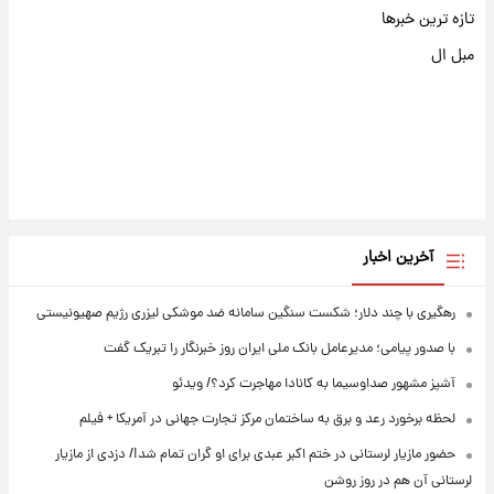
تازه ترین خبرها
مبل ال
آخرین اخبار
رهگیری با چند دلار؛ شکست سنگین سامانه ضد موشکی لیزری رژیم صهیونیستی
با صدور پیامی؛ مدیرعامل بانک ملی ایران روز خبرنگار را تبریک گفت
آشپز مشهور صداوسیما به کانادا مهاجرت کرد؟/ ویدئو
لحظه برخورد رعد و برق به ساختمان مرکز تجارت جهانی در آمریکا + فیلم
حضور مازیار لرستانی در ختم اکبر عبدی برای او گران تمام شد!/ دزدی از مازیار
لرستانی آن هم در روز روشن