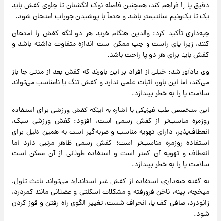
دقیق پا را فراهم کند، همچنین فاصله نوک انگشتان تا جلوی کفش باید
یک تا یک‌ونیم سانتیمتر باشد و حتماً با پوشیدن جوراب امتحان شود.
جبه‌داری تأکید کرد: والدین هنگام خرید هر دو لنگه کفش را امتحان
کنند، زیرا پای راست و چپ ممکن است اندازه متفاوت داشته باشد و
کفش باید برای هر دو پا راحت باشد.
وی یادآور شد: خیلی از افراد بر این باورند که کفش بعد از مدتی جا باز
می‌کند، اما این باور، اثبات علمی ندارد و کفش تنگ یا نامناسب می‌تواند
سلامت پا را به خطر بیندازد.
این متخصص طب فیزیکی با اشاره به اینکه کفش ورزشی برای استفاده
روزمره مناسب‌تر از کفش رسمی است، افزود: کفش ورزشی سبک،
انعطاف‌پذیر، دارای تهویه مناسب و ضربه‌گیر است به همین دلیل برای
استفاده روزمره مناسب‌تر است؛ کفش رسمی ظاهر مرتبی دارد اما
انعطاف و تهویه آن کمتر است و استفاده طولانی از آن ممکن است
سلامت پا را به خطر بیندازد.
به گفته جبه‌داری، استفاده از کفش غیر استاندارد می‌تواند باعث تاول،
میخچه، پینه، ناخن فرورفته و مشکلات اسکلتی و عضلانی مانند کمردرد،
زانودرد، صافی کف پا، انحراف شست، تغییر الگوی راه رفتن و قوز کردن
شود.