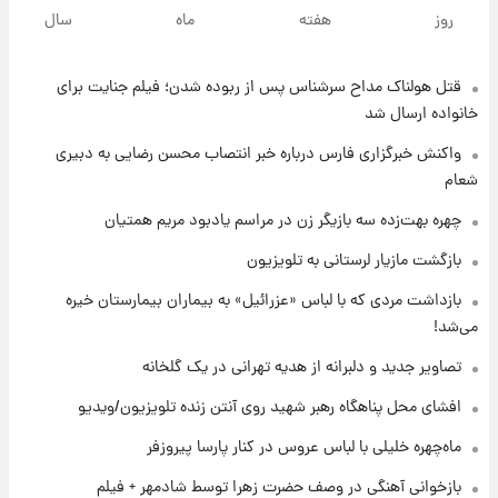
با قدرتمندترین و بادوام ترین تانک جهان آشنا
روز
هفته
ماه
سال
شوید+ فیلم
قتل هولناک مداح سرشناس پس از ربوده شدن؛ فیلم جنایت برای
۵ ساعت پیش
قیمت طلا ۱۸عیار امروز شنبه ۱۷ مرداد ۱۴۰۵
خانواده ارسال شد
+جدول
واکنش خبرگزاری فارس درباره خبر انتصاب محسن رضایی به دبیری
شعام
۶ ساعت پیش
قیمت محصولات ایران‌خودرو و سایپا امروز شنبه
چهره بهت‌زده سه بازیگر زن در مراسم یادبود مریم همتیان
۱۷ مرداد ۱۴۰۵
بازگشت مازیار لرستانی به تلویزیون
۱۹ ساعت پیش
بازداشت مردی که با لباس «عزرائیل» به بیماران بیمارستان خیره
یک پیش ‌بینی مهم برای قیمت دلار، طلا و سکه
می‌شد!
شنبه ۱۷ مرداد ۱۴۰۵
تصاویر جدید و دلبرانه از هدیه تهرانی در یک گلخانه
۲۰ ساعت پیش
افشای محل پناهگاه‌ رهبر شهید روی آنتن زنده تلویزیون/ویدیو
بازیکن به درد نخور استقلال با مقصد اروپا این
تیم را ترک کرد!
ماه‌چهره خلیلی با لباس عروس در کنار پارسا پیروزفر
بازخوانی آهنگی در وصف حضرت زهرا توسط شادمهر + فیلم