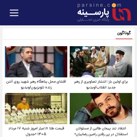
گوناگون
برای اولین بار؛ انتشار تصاویری از رهبر
افشای محل پناهگاه‌ رهبر شهید روی آنتن
جدید انقلاب/ویدیو
زنده تلویزیون/ویدیو
انتقاد تند پیمان طالبی از مسئولان
قیمت طلا ۱۸عیار امروز شنبه ۱۷ مرداد
استقلال در پی رفتن رامین رضاییان+
۱۴۰۵ +جدول