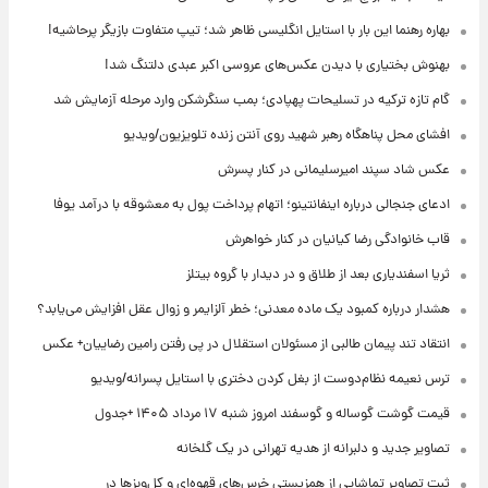
بهاره رهنما این بار با استایل انگلیسی ظاهر شد؛ تیپ متفاوت بازیگر پرحاشیه!
بهنوش بختیاری با دیدن عکس‌های عروسی اکبر عبدی دلتنگ شد!
گام تازه ترکیه در تسلیحات پهپادی؛ بمب سنگرشکن وارد مرحله آزمایش شد
افشای محل پناهگاه‌ رهبر شهید روی آنتن زنده تلویزیون/ویدیو
عکس شاد سپند امیرسلیمانی در کنار پسرش
ادعای جنجالی درباره اینفانتینو؛ اتهام پرداخت پول به معشوقه با درآمد یوفا
قاب خانوادگی رضا کیانیان در کنار خواهرش
ثریا اسفندیاری بعد از طلاق و در دیدار با گروه بیتلز
هشدار درباره کمبود یک ماده معدنی؛ خطر آلزایمر و زوال عقل افزایش می‌یابد؟
انتقاد تند پیمان طالبی از مسئولان استقلال در پی رفتن رامین رضاییان+ عکس
ترس نعیمه نظام‌دوست از بغل کردن دختری با استایل پسرانه/ویدیو
قیمت گوشت گوساله و گوسفند امروز شنبه ۱۷ مرداد ۱۴۰۵ +جدول
تصاویر جدید و دلبرانه از هدیه تهرانی در یک گلخانه
ثبت تصاویر تماشایی از همزیستی خرس‌های قهوه‌ای و کل‌وبزها در