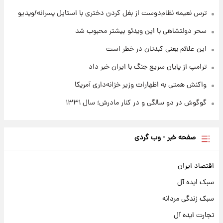
۱ روز پیش
تصاویر کمتر دیده‌شده از شهیدان حاجی‌زاده و
ترس نعیمه نظام‌دوست از بغل کردن دختری با استایل پسرانه/ویدیو
باقری؛ فرماندهان شهید هوافضای ایران
سحر دولتشاهی با این ویدئو بیشتر محبوب شد
این علائم یعنی کبدتان در خطر است
ترامپ از پایان سریع جنگ با ایران خبر داد
واکنش همتی به اظهارات وزیر خزانه‌داری آمریکا
گوگوش در دو سالگی و در کنار مادرش؛ سال ۱۳۳۱
صفحه خبر - وب گردی
اقتصاد ایران
سبک ایده آل
سبک زندگی مردانه
تجارت ایده آل