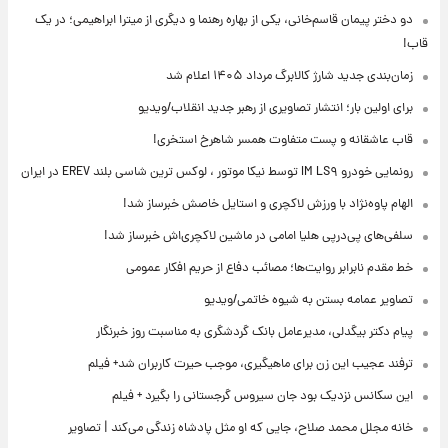
دو دختر پیمان قاسم‌خانی، یکی از بهاره رهنما و دیگری از میترا ابراهیمی؛ در یک
قاب!
زمان‌بندی جدید شارژ کالابرگ مرداد ۱۴۰۵ اعلام شد
برای اولین بار؛ انتشار تصاویری از رهبر جدید انقلاب/ویدیو
قاب عاشقانه و پست متفاوت همسر شاهرخ استخری!
رونمایی خودرو IM LS۹ توسط نیکا موتور ، لوکس ترین شاسی بلند EREV در ایران
الهام پاوه‌نژاد با ورزش لاکچری و استایل خاصش خبرساز شد!
سلفی‌های پی‌درپی هلیا امامی در ماشین لاکچری‌اش خبرساز شد!
خط مقدم نابرابر روایت‌ها؛ مصائب دفاع از حریم افکار عمومی
تصاویر عمامه بستن به شیوه خاتمی/ویدیو
پیام دکتر بیگدلی، مدیرعامل بانک گردشگری به مناسبت روز خبرنگار
ترفند عجیب این زن برای ماهیگیری، موجب حیرت کاربران شد+ فیلم
این سکانس نزدیک بود جان سیروس گرجستانی را بگیرد + فیلم
خانه مجلل محمد صلاح، جایی که او مثل پادشاه زندگی می‌کند | تصاویر