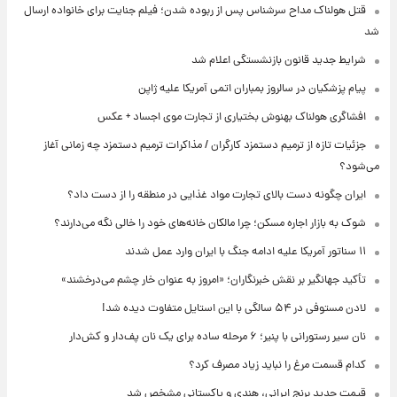
قتل هولناک مداح سرشناس پس از ربوده شدن؛ فیلم جنایت برای خانواده ارسال
شد
شرایط جدید قانون بازنشستگی اعلام شد
پیام پزشکیان در سالروز بمباران اتمی آمریکا علیه ژاپن
افشاگری هولناک بهنوش بختیاری از تجارت موی اجساد + عکس
جزئیات تازه از ترمیم دستمزد کارگران / مذاکرات ترمیم دستمزد چه زمانی آغاز
می‌شود؟
ایران چگونه دست بالای تجارت مواد غذایی در منطقه را از دست داد؟
شوک به بازار اجاره مسکن؛ چرا مالکان خانه‌های خود را خالی نگه می‌دارند؟
۱۱ سناتور آمریکا علیه ادامه جنگ با ایران وارد عمل شدند
تأکید جهانگیر بر نقش خبرنگاران؛ «امروز به عنوان خار چشم می‌درخشند»
لادن مستوفی در ۵۴ سالگی با این استایل متفاوت دیده شد!
نان سیر رستورانی با پنیر؛ ۶ مرحله ساده برای یک نان پف‌دار و کش‌دار
کدام قسمت مرغ را نباید زیاد مصرف کرد؟
قیمت جدید برنج ایرانی، هندی و پاکستانی مشخص شد