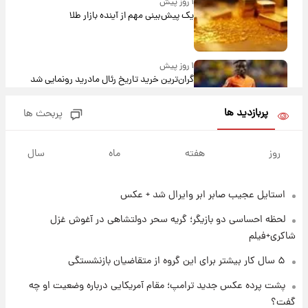
۱ روز پیش
یک پیش‌بینی مهم از آینده بازار طلا
۱ روز پیش
گران‌ترین خرید تاریخ رئال مادرید رونمایی شد
پربازدید ها
پربحث ها
۱ روز پیش
پیش‌بینی بارش‌های گسترده با ورود ال‌نینو؛ کدام
روز
هفته
ماه
سال
روزها پربارش‌تر خواهند بود؟
استایل عجیب صابر ابر وایرال شد + عکس
۱ روز پیش
شماره پیراهن خریدهای جدید پرسپولیس اعلام
لحظه احساسی دو بازیگر؛ گریه سحر دولتشاهی در آغوش غزل
شد؛ تیکدری، محبی و سرگیف با اعداد ویژه
شاکری+فیلم
۱ روز پیش
۵ سال کار بیشتر برای این گروه از متقاضیان بازنشستگی
جزئیات فعال‌سازی «کیف پول ایران» اعلام
پشت پرده عکس جدید ترامپ؛ مقام آمریکایی درباره وضعیت او چه
شد+فیلم
گفت؟