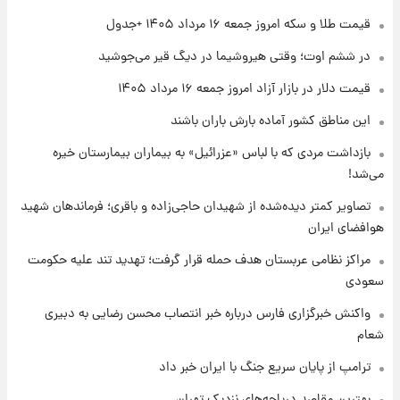
۱ روز پیش
قیمت طلا و سکه امروز جمعه ۱۶ مرداد ۱۴۰۵ +جدول
تغییر تند قیمت محصولات ایران‌خودرو و سایپا
امروز پنجشنبه ۱۵ مرداد ۱۴۰۵ +جدول
در ششم اوت؛ وقتی هیروشیما در دیگ قیر می‌جوشید
قیمت دلار در بازار آزاد امروز جمعه ۱۶ مرداد ۱۴۰۵
۱ روز پیش
این مناطق کشور آماده بارش باران باشند
قیمت طلا و سکه امروز پنجشنبه ۱۵ مرداد ۱۴۰۵
بازداشت مردی که با لباس «عزرائیل» به بیماران بیمارستان خیره
می‌شد!
۱ روز پیش
شارژ جدید کالابرگ برای سه دهک؛ جزئیات اعلام
تصاویر کمتر دیده‌شده از شهیدان حاجی‌زاده و باقری؛ فرماندهان شهید
شد
هوافضای ایران
مراکز نظامی عربستان هدف حمله قرار گرفت؛ تهدید تند علیه حکومت
سعودی
واکنش خبرگزاری فارس درباره خبر انتصاب محسن رضایی به دبیری
شعام
ترامپ از پایان سریع جنگ با ایران خبر داد