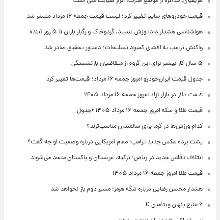
ظریفیان: مذاکره از موضع قدرت، ابزار صیانت ملی است
قیمت خودروهای سایپا تغییر کرد؛ لیست قیمت جمعه ۱۶ مرداد منتشر شد
هواشناسی هشدار داد: وزش تندباد، گردوخاک و رگبار باران تا ۵ روز آینده
واکنش ترامپ به افشای کمبود تسلیحات؛ دستور تحقیق صادر شد
۵ سال کار بیشتر برای این گروه از متقاضیان بازنشستگی
جدول قیمت ایران‌خودرو امروز جمعه ۱۶ مرداد؛ قیمت‌ها تغییر کرد
قیمت دلار در بازار آزاد امروز جمعه ۱۶ مرداد ۱۴۰۵
قیمت طلا و سکه امروز جمعه ۱۶ مرداد ۱۴۰۵ +جدول
کدام ورزش‌ها در گرما برای سالمندان مناسب‌ترند؟
پشت پرده عکس جدید ترامپ؛ مقام آمریکایی درباره وضعیت او چه گفت؟
ائتلاف دفاعی جدید در ریاض؛ ترکیه، عربستان و پاکستان متحد می‌شوند
قیمت طلا امروز جمعه ۱۶ مرداد ۱۴۰۵
هشدار محسن رضایی درباره تنگه هرمز؛ مسیر دوم باز نخواهد شد
۶ منبع پنهان ویتامین C