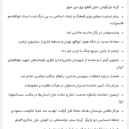
گربه بازیگوش دلیل قطع برق این شهر
پیام تسلیت معاون وزیر فرهنگ و ارشاد اسلامی در پی درگذشت استاد ابوالقاسم
قاسم‌زاده
وینیسیوس در رئال مادرید ماندنی شد
معادله جدید در تنگه هرمز؛ توافق تهران و مسقط خارج از سناریوی ترامپ
ترامپ از پایان سریع جنگ با ایران خبر داد
تصاویر کمتر دیده‌شده از شهیدان حاجی‌زاده و باقری؛ فرماندهان شهید هوافضای
ایران
هشدار درباره تخلفات سرویس مدارس؛ راهکار شکایت والدین اعلام شد
پدرام پاک آیین نماینده مدیران مسئول در هیأت نظارت بر مطبوعات
اربعین؛ حماسه باشکوه خدمت، ایثار و نجات جان انسان‌ها در مکتب سیدالشهدا
(ع)
مراکز نظامی عربستان هدف حمله قرار گرفت؛ تهدید تند علیه حکومت سعودی
لحظه احساسی دو بازیگر؛ گریه سحر دولتشاهی در آغوش غزل شاکری+فیلم