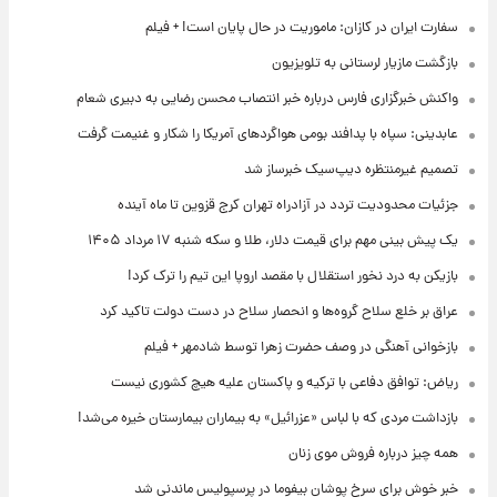
سفارت ایران در کازان: ماموریت در حال پایان است! + فیلم
بازگشت مازیار لرستانی به تلویزیون
واکنش خبرگزاری فارس درباره خبر انتصاب محسن رضایی به دبیری شعام
عابدینی: سپاه با پدافند بومی هواگردهای آمریکا را شکار و غنیمت گرفت
تصمیم غیرمنتظره دیپ‌سیک خبرساز شد
جزئیات محدودیت تردد در آزادراه تهران کرج قزوین تا ماه آینده
یک پیش ‌بینی مهم برای قیمت دلار، طلا و سکه شنبه ۱۷ مرداد ۱۴۰۵
بازیکن به درد نخور استقلال با مقصد اروپا این تیم را ترک کرد!
عراق بر خلع سلاح گروه‌ها و انحصار سلاح در دست دولت تاکید کرد
بازخوانی آهنگی در وصف حضرت زهرا توسط شادمهر + فیلم
ریاض: توافق دفاعی با ترکیه و پاکستان علیه هیچ کشوری نیست
بازداشت مردی که با لباس «عزرائیل» به بیماران بیمارستان خیره می‌شد!
همه چیز درباره فروش موی زنان
خبر خوش برای سرخ پوشان بیفوما در پرسپولیس ماندنی شد