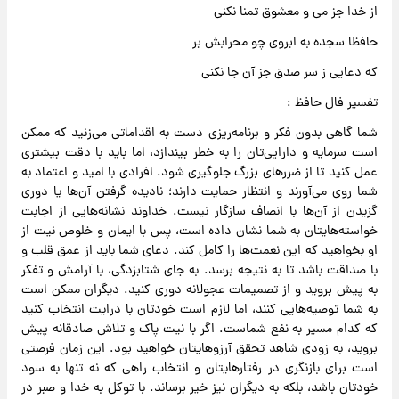
از خدا جز می و معشوق تمنا نکنی
حافظا سجده به ابروی چو محرابش بر
که دعایی ز سر صدق جز آن جا نکنی
تفسیر فال حافظ :
شما گاهی بدون فکر و برنامه‌ریزی دست به اقداماتی می‌زنید که ممکن
است سرمایه و دارایی‌تان را به خطر بیندازد، اما باید با دقت بیشتری
عمل کنید تا از ضررهای بزرگ جلوگیری شود. افرادی با امید و اعتماد به
شما روی می‌آورند و انتظار حمایت دارند؛ نادیده گرفتن آن‌ها یا دوری
گزیدن از آن‌ها با انصاف سازگار نیست. خداوند نشانه‌هایی از اجابت
خواسته‌هایتان به شما نشان داده است، پس با ایمان و خلوص نیت از
او بخواهید که این نعمت‌ها را کامل کند. دعای شما باید از عمق قلب و
با صداقت باشد تا به نتیجه برسد. به جای شتابزدگی، با آرامش و تفکر
به پیش بروید و از تصمیمات عجولانه دوری کنید. دیگران ممکن است
به شما توصیه‌هایی کنند، اما لازم است خودتان با درایت انتخاب کنید
که کدام مسیر به نفع شماست. اگر با نیت پاک و تلاش صادقانه پیش
بروید، به زودی شاهد تحقق آرزوهایتان خواهید بود. این زمان فرصتی
است برای بازنگری در رفتارهایتان و انتخاب راهی که نه تنها به سود
خودتان باشد، بلکه به دیگران نیز خیر برساند. با توکل به خدا و صبر در