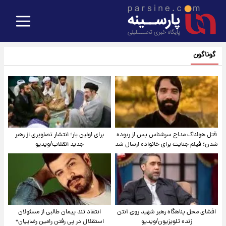
گوناگون
قتل هولناک مداح سرشناس پس از ربوده
برای اولین بار؛ انتشار تصاویری از رهبر
شدن؛ فیلم جنایت برای خانواده ارسال شد
جدید انقلاب/ویدیو
افشای محل پناهگاه‌ رهبر شهید روی آنتن
انتقاد تند پیمان طالبی از مسئولان
زنده تلویزیون/ویدیو
استقلال در پی رفتن رامین رضاییان+