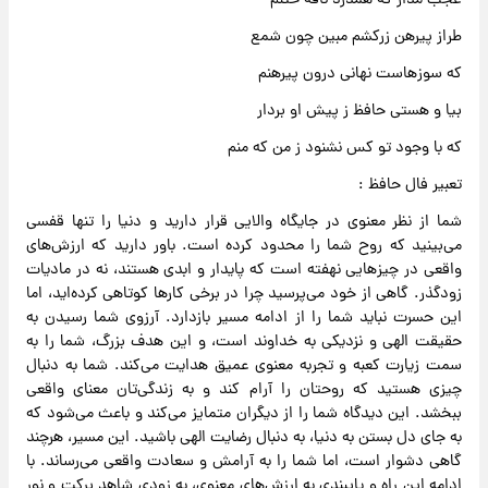
عجب مدار که همدرد نافه ختنم
طراز پیرهن زرکشم مبین چون شمع
که سوزهاست نهانی درون پیرهنم
بیا و هستی حافظ ز پیش او بردار
که با وجود تو کس نشنود ز من که منم
تعبیر فال حافظ :
شما از نظر معنوی در جایگاه والایی قرار دارید و دنیا را تنها قفسی
می‌بینید که روح شما را محدود کرده است. باور دارید که ارزش‌های
واقعی در چیزهایی نهفته است که پایدار و ابدی هستند، نه در مادیات
زودگذر. گاهی از خود می‌پرسید چرا در برخی کارها کوتاهی کرده‌اید، اما
این حسرت نباید شما را از ادامه مسیر بازدارد. آرزوی شما رسیدن به
حقیقت الهی و نزدیکی به خداوند است، و این هدف بزرگ، شما را به
سمت زیارت کعبه و تجربه معنوی عمیق هدایت می‌کند. شما به دنبال
چیزی هستید که روحتان را آرام کند و به زندگی‌تان معنای واقعی
ببخشد. این دیدگاه شما را از دیگران متمایز می‌کند و باعث می‌شود که
به جای دل بستن به دنیا، به دنبال رضایت الهی باشید. این مسیر، هرچند
گاهی دشوار است، اما شما را به آرامش و سعادت واقعی می‌رساند. با
ادامه این راه و پایبندی به ارزش‌های معنوی، به زودی شاهد برکت و نور