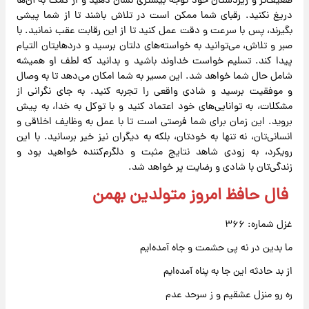
ضعیف‌تر و زیردستان خود توجه بیشتری نشان دهید و از کمک به آن‌ها
دریغ نکنید. رقبای شما ممکن است در تلاش باشند تا از شما پیشی
بگیرند، پس با سرعت و دقت عمل کنید تا از این رقابت عقب نمانید. با
صبر و تلاش، می‌توانید به خواسته‌های دلتان برسید و دردهایتان التیام
پیدا کند. تسلیم خواست خداوند باشید و بدانید که لطف او همیشه
شامل حال شما خواهد شد. این مسیر به شما امکان می‌دهد تا به وصال
و موفقیت برسید و شادی واقعی را تجربه کنید. به جای نگرانی از
مشکلات، به توانایی‌های خود اعتماد کنید و با توکل به خدا، به پیش
بروید. این زمان برای شما فرصتی است تا با عمل به وظایف اخلاقی و
انسانی‌تان، نه تنها به خودتان، بلکه به دیگران نیز خیر برسانید. با این
رویکرد، به زودی شاهد نتایج مثبت و دلگرم‌کننده خواهید بود و
زندگی‌تان با شادی و رضایت پر خواهد شد.
فال حافظ امروز متولدین بهمن
غزل شماره: ۳۶۶
ما بدین در نه پی حشمت و جاه آمده‌ایم
از بد حادثه این جا به پناه آمده‌ایم
ره رو منزل عشقیم و ز سرحد عدم