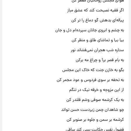
هوای مجلس روحانیان معطر کن
اگر فقیه نصیحت کند که عشق مباز
پیاله‌ای بدهش گو دماغ را تر کن
به چشم و ابروی جانان سپرده‌ام دل و جان
بیا بیا و تماشای طاق و منظر کن
ستاره شب هجران نمی‌فشاند نور
به بام قصر برآ و چراغ مه برکن
بگو به خازن جنت که خاک این مجلس
به تحفه بر سوی فردوس و عود مجمر کن
از این مزوجه و خرقه نیک در تنگم
به یک کرشمه صوفی وشم قلندر کن
چو شاهدان چمن زیردست حسن تواند
کرشمه بر سمن و جلوه بر صنوبر کن
فضول نفس حکایت بسی کند ساقی