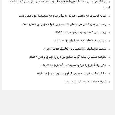
پزشکیان: علی رغم اینکه نیروگاه های ما را زدند اما قطعی برق بسیار کم تر شده
است
کنایه قالیباف به ترامپ: حقایق را بپذیرید و به تعهدات خود عمل کنید
رصد این صور فلکی در آسمان شب بدون هیچ تجهیزاتی ممکن است
چت متنی نامحدود و رایگان در ChatGPT
شرایط تفاهم‌نامه به نفع ایران بهبود یافت
سعید عزت‌اللهی ارزشمندترین هافبک فوتبال ایران
نظرات شنیدنی نیک آفرید سماواتی درباره مهدی پاکدل + فیلم
متن اولیۀ طرح راهبردی مدیریت تنگه هرمز منتشر شد
خاطره جالب شهاب حسینی از فرار در دوره سربازی + فیلم
نحوه فعالیت سیستم دید در شب