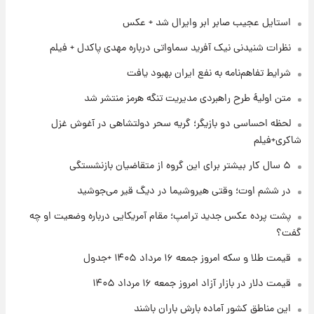
استایل عجیب صابر ابر وایرال شد + عکس
۱ روز پیش
شماره پیراهن خریدهای جدید پرسپولیس اعلام
نظرات شنیدنی نیک آفرید سماواتی درباره مهدی پاکدل + فیلم
شد؛ تیکدری، محبی و سرگیف با اعداد ویژه
شرایط تفاهم‌نامه به نفع ایران بهبود یافت
۱ روز پیش
متن اولیۀ طرح راهبردی مدیریت تنگه هرمز منتشر شد
جزئیات فعال‌سازی «کیف پول ایران» اعلام
شد+فیلم
لحظه احساسی دو بازیگر؛ گریه سحر دولتشاهی در آغوش غزل
شاکری+فیلم
۱ روز پیش
۵ سال کار بیشتر برای این گروه از متقاضیان بازنشستگی
تغییر تند قیمت محصولات ایران‌خودرو و سایپا
امروز پنجشنبه ۱۵ مرداد ۱۴۰۵ +جدول
در ششم اوت؛ وقتی هیروشیما در دیگ قیر می‌جوشید
پشت پرده عکس جدید ترامپ؛ مقام آمریکایی درباره وضعیت او چه
۱ روز پیش
گفت؟
قیمت طلا و سکه امروز پنجشنبه ۱۵ مرداد ۱۴۰۵
قیمت طلا و سکه امروز جمعه ۱۶ مرداد ۱۴۰۵ +جدول
قیمت دلار در بازار آزاد امروز جمعه ۱۶ مرداد ۱۴۰۵
۱ روز پیش
شارژ جدید کالابرگ برای سه دهک؛ جزئیات اعلام
این مناطق کشور آماده بارش باران باشند
شد