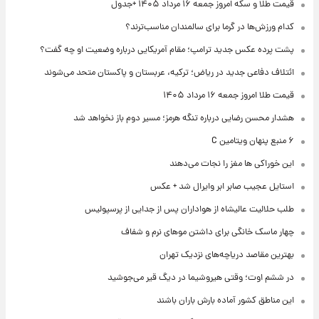
قیمت طلا و سکه امروز جمعه ۱۶ مرداد ۱۴۰۵ +جدول
کدام ورزش‌ها در گرما برای سالمندان مناسب‌ترند؟
پشت پرده عکس جدید ترامپ؛ مقام آمریکایی درباره وضعیت او چه گفت؟
ائتلاف دفاعی جدید در ریاض؛ ترکیه، عربستان و پاکستان متحد می‌شوند
قیمت طلا امروز جمعه ۱۶ مرداد ۱۴۰۵
هشدار محسن رضایی درباره تنگه هرمز؛ مسیر دوم باز نخواهد شد
۶ منبع پنهان ویتامین C
این خوراکی ها مغز را نجات می‌دهند
استایل عجیب صابر ابر وایرال شد + عکس
طلب حلالیت عالیشاه از هواداران پس از جدایی از پرسپولیس
چهار ماسک خانگی برای داشتن موهای نرم و شفاف
بهترین مقاصد دریاچه‌های نزدیک تهران
در ششم اوت؛ وقتی هیروشیما در دیگ قیر می‌جوشید
این مناطق کشور آماده بارش باران باشند