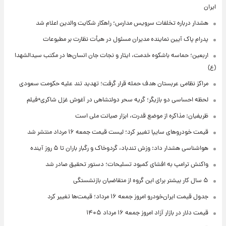
ایران
هشدار درباره تخلفات سرویس مدارس؛ راهکار شکایت والدین اعلام شد
پدرام پاک آیین نماینده مدیران مسئول در هیأت نظارت بر مطبوعات
اربعین؛ حماسه باشکوه خدمت، ایثار و نجات جان انسان‌ها در مکتب سیدالشهدا
(ع)
مراکز نظامی عربستان هدف حمله قرار گرفت؛ تهدید تند علیه حکومت سعودی
لحظه احساسی دو بازیگر؛ گریه سحر دولتشاهی در آغوش غزل شاکری+فیلم
ظریفیان: مذاکره از موضع قدرت، ابزار صیانت ملی است
قیمت خودروهای سایپا تغییر کرد؛ لیست قیمت جمعه ۱۶ مرداد منتشر شد
هواشناسی هشدار داد: وزش تندباد، گردوخاک و رگبار باران تا ۵ روز آینده
واکنش ترامپ به افشای کمبود تسلیحات؛ دستور تحقیق صادر شد
۵ سال کار بیشتر برای این گروه از متقاضیان بازنشستگی
جدول قیمت ایران‌خودرو امروز جمعه ۱۶ مرداد؛ قیمت‌ها تغییر کرد
قیمت دلار در بازار آزاد امروز جمعه ۱۶ مرداد ۱۴۰۵