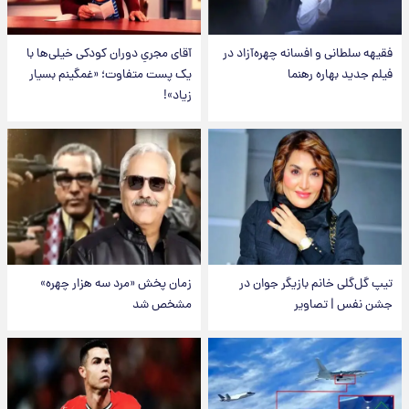
فقیهه سلطانی و افسانه چهره‌آزاد در
آقای مجریِ دوران کودکی خیلی‌ها با
فیلم جدید بهاره رهنما
یک پست متفاوت؛ «غمگینم بسیار
زیاد»!
تیپ گل‌گلی خانم بازیگر جوان در
زمان پخش «مرد سه هزار چهره»
جشن نفس | تصاویر
مشخص شد