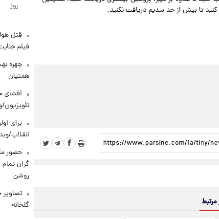
روز
کنید تا بیش از حد سدیم دریافت نکنید.
قتل هول
فیلم جنایت
چهره بهت
همتیان
افشای مح
تلویزیون/و
برای اولی
انقلاب/وید
حضور ماز
گران تمام ش
روشن
تصاویر ج
 مرتبط
گلخانه