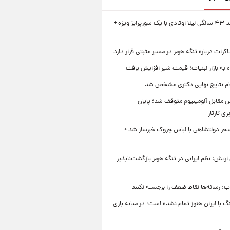
جشن تولد ۴۳ سالگی لیلا اوتادی با یک سورپرایز ویژه +
کرات درباره تنگه هرمز در مسیر مثبتی قرار دارد
به بازار لبنیات؛ قیمت شیر افزایش یافت
لام نتایج نهایی دکتری مشخص شد
 مقابل آلومینیوم متوقف شد؛ پایان
ی تارتار
حر دولتشاهی با لباس چروک خبرساز شد +
تش: نظم ایرانی در تنگه هرمز بازگشت‌ناپذیر
اب: رسانه‌ها نقاط ضعف را برجسته نکنند
با ایران هنوز تمام نشده است؛ در میانه بازی