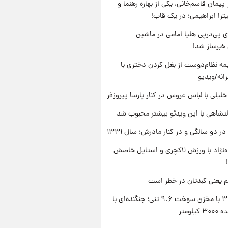
پیمان قاسم‌خانی، یکی از بهاره رهنما و
یترا ابراهیمی؛ در یک قاب!
 پی‌درپی هلیا امامی در ماشین
خبرساز شد!
ه نظام‌دوست از بغل کردن دختری با
انه/ویدیو
 خلیلی با لباس عروس در کنار پارسا پیروزفر
تشاهی با این ویدئو بیشتر محبوب شد
 دو سالگی و در کنار مادرش؛ سال ۱۳۳۱
وه‌نژاد با ورزش لاکچری و استایل خاصش
م یعنی کبدتان در خطر است
سوخو-۳۰ با مخزن سوخت ۹.۶ تنی؛ جنگنده‌ای با
یلومتر