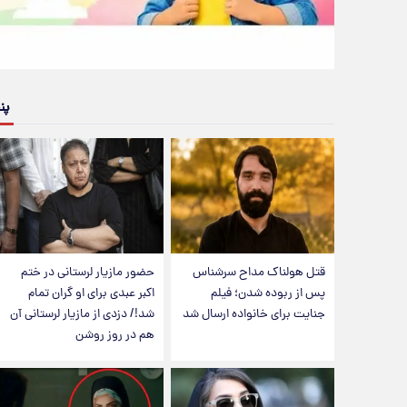
پن
قتل هولناک مداح سرشناس
حضور مازیار لرستانی در ختم
پس از ربوده شدن؛ فیلم
اکبر عبدی برای او گران تمام
جنایت برای خانواده ارسال شد
شد!/ دزدی از مازیار لرستانی آن
هم در روز روشن