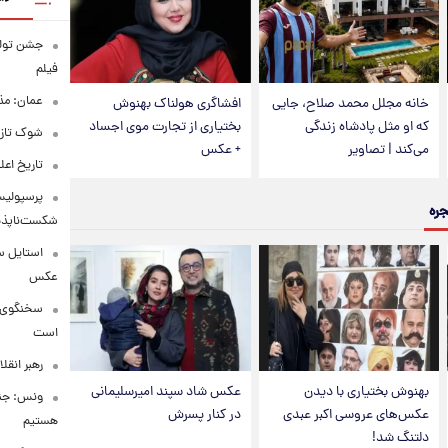
فیلم
عمان: مذا
خانه مجلل محمد صلاح، جایی
افشاگری هولناک بهنوش
که او مثل پادشاه زندگی
بختیاری از تجارت موی اجساد
شوک تازه 
می‌کند | تصاویر
+ عکس
تاریخ اع
پرسپولیس
جره
شکست‌ناپذیر
استایل س
عکس
سخنگوی ار
است
رهبر انقل
بهنوش بختیاری با دیدن
عکس شاد سپند امیرسلیمانی
ونس: جنگ 
عکس‌های عروسی اکبر عبدی
در کنار پسرش
هستیم
دلتنگ شد!