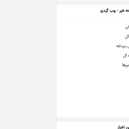
 خبر - وب گردی
ان
آل
مردانه
 آل
برها
ن اخبار