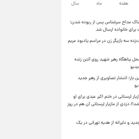
۱۱ ساعت پیش
هفته
ماه
سال
با قدرتمندترین و بادوام ترین
تانک جهان آشنا شوید+ فیلم
ناک مداح سرشناس پس از ربوده شدن؛
۱۲ ساعت پیش
 برای خانواده ارسال شد
قیمت طلا ۱۸عیار امروز شنبه ۱۷
مرداد ۱۴۰۵ +جدول
‌زده سه بازیگر زن در مراسم یادبود مریم
۱۲ ساعت پیش
قیمت محصولات ایران‌خودرو و
ل پناهگاه‌ رهبر شهید روی آنتن زنده
سایپا امروز شنبه ۱۷ مرداد ۱۴۰۵
یدیو
ن بار؛ انتشار تصاویری از رهبر جدید
یو
یار لرستانی در ختم اکبر عبدی برای او
د!/ دزدی از مازیار لرستانی آن هم در روز
دید و دلبرانه از هدیه تهرانی در یک