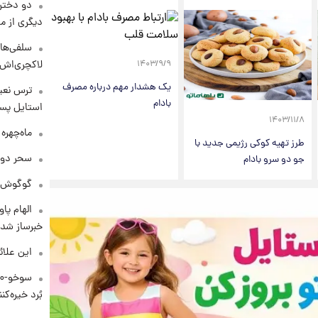
دو دختر 
دیگری از م
سلفی‌های
لاکچری‌اش 
۱۴۰۳/۹/۹
یک هشدار مهم درباره مصرف
ترس نعیم
بادام
استایل پسر
۱۴۰۳/۱۱/۸
ماه‌چهره
طرز تهیه کوکی رژیمی جدید با
سحر دول
جو دو سرو بادام
گوگوش در
الهام پا
خبرساز شد!
این علائ
بُرد خیره‌کننده ۳۰۰۰ ک