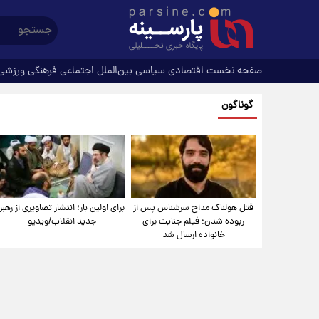
صفحه نخست
اقتصادی
سیاسی
بین‌الملل
اجتماعی
فرهنگی
ورزشی
گوناگون
قتل هولناک مداح سرشناس پس از
برای اولین بار؛ انتشار تصاویری از رهبر
ربوده شدن؛ فیلم جنایت برای
جدید انقلاب/ویدیو
خانواده ارسال شد