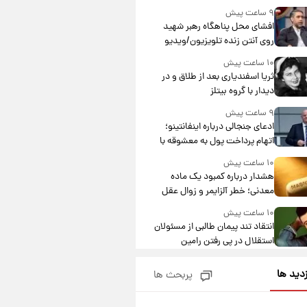
۹ ساعت پیش
افشای محل پناهگاه‌ رهبر شهید
روی آنتن زنده تلویزیون/ویدیو
۱۰ ساعت پیش
ثریا اسفندیاری بعد از طلاق و در
دیدار با گروه بیتلز
۹ ساعت پیش
ادعای جنجالی درباره اینفانتینو؛
اتهام پرداخت پول به معشوقه با
درآمد یوفا
۱۰ ساعت پیش
هشدار درباره کمبود یک ماده
معدنی؛ خطر آلزایمر و زوال عقل
افزایش می‌یابد؟
۱۰ ساعت پیش
انتقاد تند پیمان طالبی از مسئولان
استقلال در پی رفتن رامین
رضاییان+ عکس
۱۰ ساعت پیش
زدید ها
پربحث ها
قیمت گوشت گوساله و گوسفند
امروز شنبه ۱۷ مرداد ۱۴۰۵ +جدول