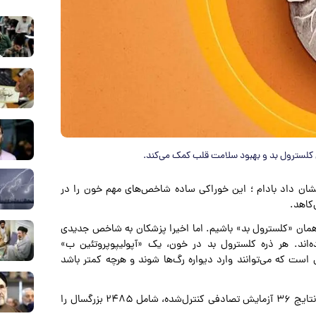
کلسترول بد و بهبود سلامت قلب کمک می‌کند.
۳۶ مطالعه روی بیش از ۲۰۰۰ نفر نشان داد بادام ؛ این خوراکی ساده شاخص‌های مهم خون را در
کاهد.
 همان «کلسترول بد» باشیم. اما اخیرا پزشکان به شاخص جدیدی
 توجه بیشتری نشان داده‌اند. هر ذره کلسترول بد در خون، یک «آپولیپوپروتئین ب»
 است که می‌توانند وارد دیواره رگ‌ها شوند و هرچه کمتر باشد
این بررسی که در مجله «مواد مغذی» (‌Nutrients‌) منتشر شد، نتایج ۳۶ آزمایش تصادفی کنترل‌شده، شامل ۲۴۸۵ بزرگسال را