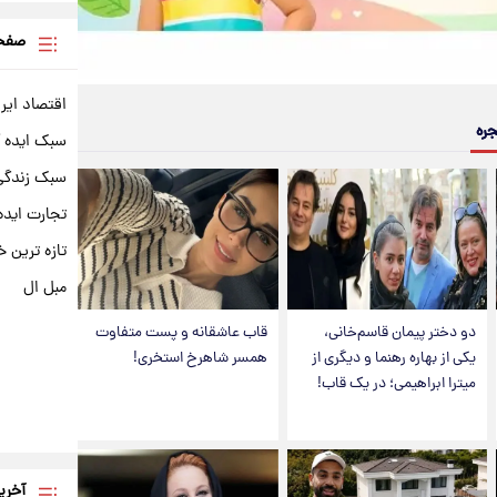
صفحه
اقتصاد ایر
جره
سبک ایده 
سبک زندگی 
تجارت ایده
تازه ترین خ
مبل ال
دو دختر پیمان قاسم‌خانی،
قاب عاشقانه و پست متفاوت
یکی از بهاره رهنما و دیگری از
همسر شاهرخ استخری!
میترا ابراهیمی؛ در یک قاب!
آخری