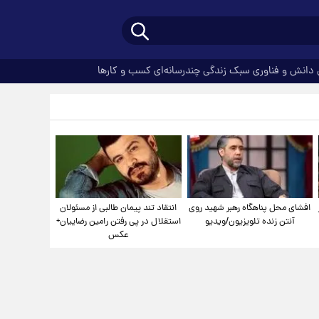
دانش و فناوری
سبک زندگی
چندرسانه‌ای
کسب و کارها
افشای محل پناهگاه‌ رهبر شهید روی
انتقاد تند پیمان طالبی از مسئولان
آنتن زنده تلویزیون/ویدیو
استقلال در پی رفتن رامین رضاییان+
عکس