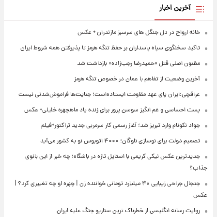
آخرین اخبار
خانه ارواح در دل جنگل های سرسبز مازندران + عکس
تاکید سخنگوی سپاه پاسداران بر حفظ تنگه هرمز تا پذیرفتن همه شروط ایران
مظنون اصلی قتل «حمیدرضا رجب‌زاده» بازداشت شد
آخرین وضعیت از تفاهم با عمان در خصوص تنگه هرمز
عراقچی:ایران پای عهد مقاومت ایستاده‌است؛ جنایت‌ها فراموش‌شدنی نیست
پست احساسی و غم انگیز سوسن پرور برای زنده یاد ماهچهره خلیلی+ عکس
جواد نکونام وارد تبریز شد؛ آغاز رسمی کار سرمربی جدید تراکتور+فیلم
تصمیم دولت برای نوسازی ناوگان؛ ۴۰۰۰ اتوبوس نو به کشور می‌آید
جدیدترین عکس نیکی کریمی با استایل تازه در باشگاه؛ چه خبر از این بانوی
جذاب؟
جنجال جراحی زیبایی ۴۰ میلیارد تومانی خواننده زن | چهره او چه تغییری کرد؟ |
عکس
روایت رسانه انگلیسی از خطرناک ترین سناریو جنگ علیه ایران