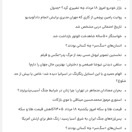
بازار خودرو امروز ۱۸ مرداد چه تغییری کرد؟ +جدول
روایت رامین پرچمی از کاری که مهران مدیری برایش انجام داد/ویدیو
تاریخ احتمالی دربی مشخص شد
خواستگار ۵۰ساله شاهدخت لئونور بازداشت شد
انسان‌های «سگ‌سر» چه کسانی بودند؟
نخستین تصویر لیونل مسی بعد از مرگ پدر+عکس و فیلم
سلفی دیدنی نیوشا ضیغمی و دخترش؛ بهترین حال جهان را دارم!
الهام حمیدی با این استایل رنگارنگ در اسپانیا دیده شد؛ خاص یا بیش از حد
شلوغ؟
بحران معتادان متجاهر در تهران؛ چرا زنان در شرایط جنگ آسیب‌پذیرترند؟
استوری مرموز محمدحسین میثاقی با موی بازکات
قیمت طلا و سکه امروز یکشنبه ۱۸ مرداد ۱۴۰۵/کاهش قیمت طلا و سکه
پس‌لرزه‌های جنگ ایران به شرق آسیا رسید؛ زنگ خطر برای ارتش آمریکا
انسان‌های «سگ‌سر» چه کسانی بودند؟