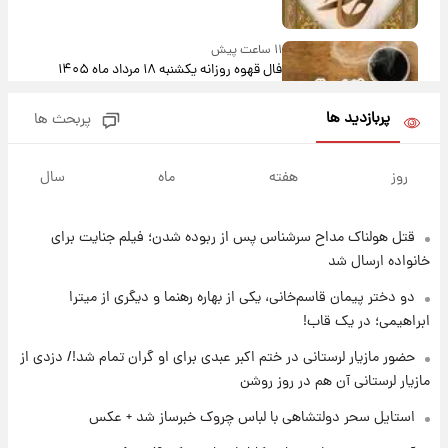
۱۱ ساعت پیش
فال قهوه روزانه یکشنبه ۱۸ مرداد ماه ۱۴۰۵
پربازدید ها
پربحث ها
۱۲ ساعت پیش
فال روزانه واقعی یکشنبه ۱۸ مرداد ۱۴۰۵
روز
هفته
ماه
سال
قتل هولناک مداح سرشناس پس از ربوده شدن؛ فیلم جنایت برای
۱۹ ساعت پیش
ارزش سهام عدالت برای امروز ۱۷ مرداد ۱۴۰۵ +
خانواده ارسال شد
جدول
دو دختر پیمان قاسم‌خانی، یکی از بهاره رهنما و دیگری از میترا
ابراهیمی؛ در یک قاب!
۲۱ ساعت پیش
لیونل مسی عزادار شد! + جزئیات
حضور مازیار لرستانی در ختم اکبر عبدی برای او گران تمام شد!/ دزدی از
مازیار لرستانی آن هم در روز روشن
استایل سحر دولتشاهی با لباس چروک خبرساز شد + عکس
۲۳ ساعت پیش
لحظه برخورد رعد و برق به ساختمان مرکز تجارت