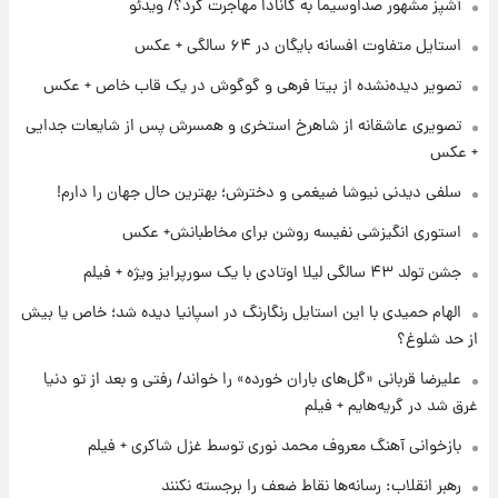
آشپز مشهور صداوسیما به کانادا مهاجرت کرد؟/ ویدئو
جهانی در آمریکا + فیلم
استایل متفاوت افسانه بایگان در ۶۴ سالگی + عکس
۱ روز پیش
تصویر دیده‌نشده از بیتا فرهی و گوگوش در یک قاب خاص + عکس
برای اولین بار؛ انتشار تصاویری از رهبر جدید
انقلاب/ویدیو
تصویری عاشقانه از شاهرخ استخری و همسرش پس از شایعات جدایی
+ عکس
۱ روز پیش
سلفی دیدنی نیوشا ضیغمی و دخترش؛ بهترین حال جهان را دارم!
تصاویر عمامه بستن به شیوه خاتمی/ویدیو
استوری انگیزشی نفیسه روشن برای مخاطبانش+ عکس
جشن تولد ۴۳ سالگی لیلا اوتادی با یک سورپرایز ویژه + فیلم
الهام حمیدی با این استایل رنگارنگ در اسپانیا دیده شد؛ خاص یا بیش
از حد شلوغ؟
علیرضا قربانی «گل‌های باران خورده» را خواند/ رفتی و بعد از تو دنیا
غرق شد در گریه‌هایم + فیلم
بازخوانی آهنگ معروف محمد نوری توسط غزل شاکری + فیلم
رهبر انقلاب: رسانه‌ها نقاط ضعف را برجسته نکنند