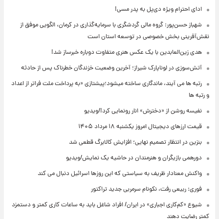
ادای احترام ویژه دی‌پل به پدر مسی!
شهباز حسن‌پور: گروه مالی گردشگری با سرمایه‌گذاری در کرمان، الگویی موفق از
نقش‌آفرینی بخش خصوصی در توسعه استان است
هدی زین‌العابدین با یک عکس هنری متفاوت دوباره خبرساز شد!
آتش‌سوزی در لوناپارک شیراز؛ آخرین وضعیت خزندگان خطرناک پس از حادثه
رتبه ها می آیند، ماندگاری ساخته میشود؛پیشتازی «به پرداخت ملت فراتر از اعداد
و رتبه ها
نفیسه روشن از «دخترش» انار رونمایی کرد!/ویدیو
قیمت ارزهای دیجیتال امروز یکشنبه ۱۸ مرداد ۱۴۰۵
بنزین در انتظار تصمیم نهایی؛ افزایش کالابرگ قطعی شد
دورهمی بازیگران و هنرمندان در حاشیه یک نمایش/ویدیو
واکنش معنادار ظریف به سیاستی که این روزها اسرائیل دنبال می کند
فوری: ربیعی رفت، نکونام سرمربی جدید تراکتور
شیوع «کم‌کاری اجباری» در ایران/ افراد شاغل باید به ساعات کاری کمتر و دستمزد
کمتر رضایت دهند