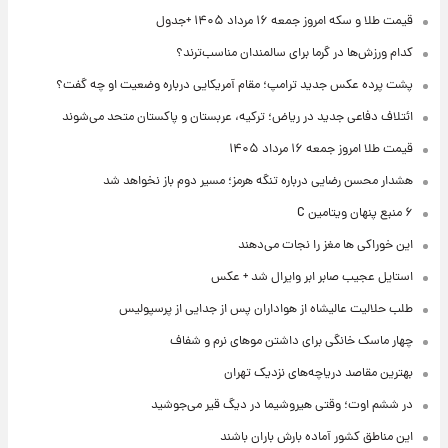
قیمت طلا و سکه امروز جمعه ۱۶ مرداد ۱۴۰۵ +جدول
کدام ورزش‌ها در گرما برای سالمندان مناسب‌ترند؟
پشت پرده عکس جدید ترامپ؛ مقام آمریکایی درباره وضعیت او چه گفت؟
ائتلاف دفاعی جدید در ریاض؛ ترکیه، عربستان و پاکستان متحد می‌شوند
قیمت طلا امروز جمعه ۱۶ مرداد ۱۴۰۵
هشدار محسن رضایی درباره تنگه هرمز؛ مسیر دوم باز نخواهد شد
۶ منبع پنهان ویتامین C
این خوراکی ها مغز را نجات می‌دهند
استایل عجیب صابر ابر وایرال شد + عکس
طلب حلالیت عالیشاه از هواداران پس از جدایی از پرسپولیس
چهار ماسک خانگی برای داشتن موهای نرم و شفاف
بهترین مقاصد دریاچه‌های نزدیک تهران
در ششم اوت؛ وقتی هیروشیما در دیگ قیر می‌جوشید
این مناطق کشور آماده بارش باران باشند