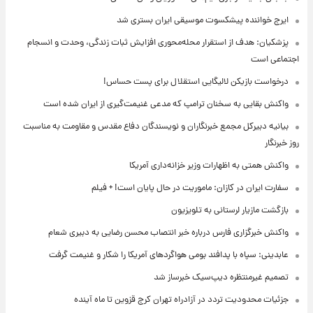
ایرج خواننده پیشکسوت موسیقی ایران بستری شد
پزشکیان: هدف از استقرار محله‌محوری افزایش ثبات زندگی، وحدت و انسجام
اجتماعی است
درخواست بازیکن لالیگایی استقلال برای پست حساس!
واکنش بقایی به سخنان ترامپ که مدعی غنیمت‌گیری از ایران شده است
بیانیه دبیرکل مجمع خبرنگاران و نویسندگان دفاع مقدس و مقاومت به مناسبت
روز خبرنگار
واکنش همتی به اظهارات وزیر خزانه‌داری آمریکا
سفارت ایران در کازان: ماموریت در حال پایان است! + فیلم
بازگشت مازیار لرستانی به تلویزیون
واکنش خبرگزاری فارس درباره خبر انتصاب محسن رضایی به دبیری شعام
عابدینی: سپاه با پدافند بومی هواگردهای آمریکا را شکار و غنیمت گرفت
تصمیم غیرمنتظره دیپ‌سیک خبرساز شد
جزئیات محدودیت تردد در آزادراه تهران کرج قزوین تا ماه آینده