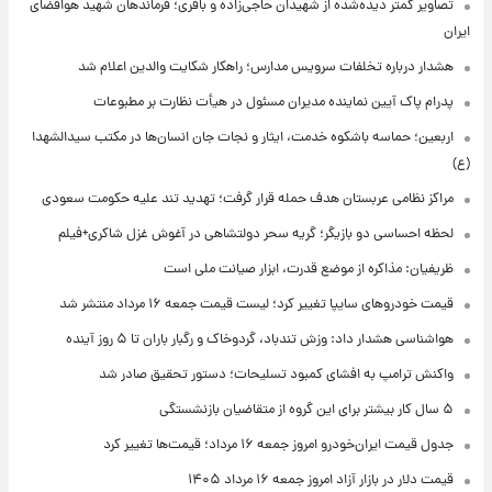
تصاویر کمتر دیده‌شده از شهیدان حاجی‌زاده و باقری؛ فرماندهان شهید هوافضای
ایران
هشدار درباره تخلفات سرویس مدارس؛ راهکار شکایت والدین اعلام شد
پدرام پاک آیین نماینده مدیران مسئول در هیأت نظارت بر مطبوعات
اربعین؛ حماسه باشکوه خدمت، ایثار و نجات جان انسان‌ها در مکتب سیدالشهدا
(ع)
مراکز نظامی عربستان هدف حمله قرار گرفت؛ تهدید تند علیه حکومت سعودی
لحظه احساسی دو بازیگر؛ گریه سحر دولتشاهی در آغوش غزل شاکری+فیلم
ظریفیان: مذاکره از موضع قدرت، ابزار صیانت ملی است
قیمت خودروهای سایپا تغییر کرد؛ لیست قیمت جمعه ۱۶ مرداد منتشر شد
هواشناسی هشدار داد: وزش تندباد، گردوخاک و رگبار باران تا ۵ روز آینده
واکنش ترامپ به افشای کمبود تسلیحات؛ دستور تحقیق صادر شد
۵ سال کار بیشتر برای این گروه از متقاضیان بازنشستگی
جدول قیمت ایران‌خودرو امروز جمعه ۱۶ مرداد؛ قیمت‌ها تغییر کرد
قیمت دلار در بازار آزاد امروز جمعه ۱۶ مرداد ۱۴۰۵