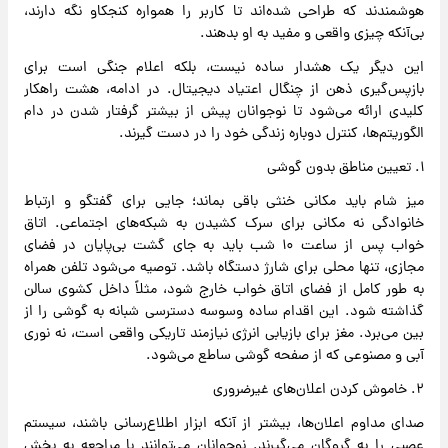
هوشمندند که طراحی شده‌اند تا کاربر را همواره کنجکاو نگه دارند،
بی‌آنکه چیزی واقعی و مفید به او بدهند.
این دیگر یک هشدار ساده نیست، بلکه اعلام جنگی است برای
بازپس‌گیری ذهن از چنگال اعتیاد دیجیتال. در ادامه، هشت راهکار
کلیدی ارائه می‌شود تا نوجوانان پیش از بیشتر گرفتار شدن در دام
الگوریتم‌ها، کنترل دوباره زندگی خود را در دست گیرند.
۱. تعیین مناطق بدون گوشی
میز شام باید مکانی خنثی باقی بماند؛ جایی برای گفتگو و ارتباط
خانوادگی نه مکانی برای سرک کشیدن به شبکه‌های اجتماعی. اتاق
خواب پس از ساعت ۱۰ شب باید به جای گشت بی‌پایان در فضای
مجازی، تنها محلی برای شارژ دستگاه باشد. توصیه می‌شود تلفن همراه
به طور کامل از فضای اتاق خواب خارج شود، مثلاً داخل کشوی سالن
گذاشته شود. این اقدام ساده وسوسه دسترسی شبانه به گوشی را از
بین می‌برد. مغز برای بازیابی انرژی نیازمند تاریکی واقعی است، نه نوری
آبی و مصنوعی که از صفحه گوشی ساطع می‌شود.
۲. خاموش کردن اعلان‌های غیرضروری
صدای مداوم اعلان‌ها، بیشتر از آنکه ابزار اطلاع‌رسانی باشند، سیستم
عصبی را به گروگان می‌گیرند. نوجوانان می‌توانند با مراجعه به بخش