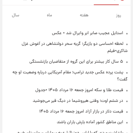
۱ روز پیش
پیش‌بینی بارش‌های گسترده با ورود ال‌نینو؛ کدام
روز
هفته
ماه
سال
روزها پربارش‌تر خواهند بود؟
استایل عجیب صابر ابر وایرال شد + عکس
۱ روز پیش
شماره پیراهن خریدهای جدید پرسپولیس اعلام
لحظه احساسی دو بازیگر؛ گریه سحر دولتشاهی در آغوش غزل
شد؛ تیکدری، محبی و سرگیف با اعداد ویژه
شاکری+فیلم
۱ روز پیش
۵ سال کار بیشتر برای این گروه از متقاضیان بازنشستگی
جزئیات فعال‌سازی «کیف پول ایران» اعلام
پشت پرده عکس جدید ترامپ؛ مقام آمریکایی درباره وضعیت او چه
شد+فیلم
گفت؟
۱ روز پیش
قیمت طلا و سکه امروز جمعه ۱۶ مرداد ۱۴۰۵ +جدول
تغییر تند قیمت محصولات ایران‌خودرو و سایپا
امروز پنجشنبه ۱۵ مرداد ۱۴۰۵ +جدول
در ششم اوت؛ وقتی هیروشیما در دیگ قیر می‌جوشید
قیمت دلار در بازار آزاد امروز جمعه ۱۶ مرداد ۱۴۰۵
۱ روز پیش
این مناطق کشور آماده بارش باران باشند
قیمت طلا و سکه امروز پنجشنبه ۱۵ مرداد ۱۴۰۵