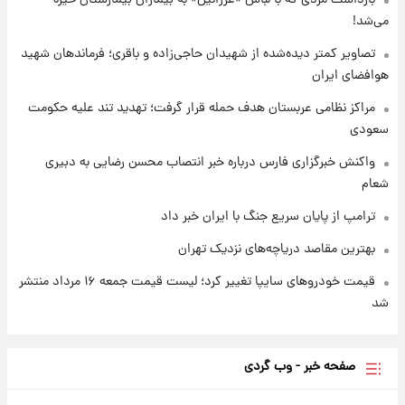
بازداشت مردی که با لباس «عزرائیل» به بیماران بیمارستان خیره
می‌شد!
۱ روز پیش
شارژ جدید کالابرگ برای سه دهک؛ جزئیات اعلام
تصاویر کمتر دیده‌شده از شهیدان حاجی‌زاده و باقری؛ فرماندهان شهید
شد
هوافضای ایران
مراکز نظامی عربستان هدف حمله قرار گرفت؛ تهدید تند علیه حکومت
سعودی
واکنش خبرگزاری فارس درباره خبر انتصاب محسن رضایی به دبیری
شعام
ترامپ از پایان سریع جنگ با ایران خبر داد
بهترین مقاصد دریاچه‌های نزدیک تهران
قیمت خودروهای سایپا تغییر کرد؛ لیست قیمت جمعه ۱۶ مرداد منتشر
شد
صفحه خبر - وب گردی