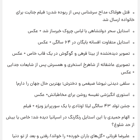
قتل هولناک مداح سرشناس پس از ربوده شدن؛ فیلم جنایت برای
۲۰ ساعت پیش
ارزش سهام عدالت برای امروز ۱۷ مرداد ۱۴۰۵ +
خانواده ارسال شد
جدول
استایل سحر دولتشاهی با لباس چروک خبرساز شد + عکس
۲۱ ساعت پیش
استایل متفاوت افسانه بایگان در ۶۴ سالگی + عکس
لیونل مسی عزادار شد! + جزئیات
تصویر دیده‌نشده از بیتا فرهی و گوگوش در یک قاب خاص + عکس
تصویری عاشقانه از شاهرخ استخری و همسرش پس از شایعات جدایی
۱ روز پیش
+ عکس
لحظه برخورد رعد و برق به ساختمان مرکز تجارت
جهانی در آمریکا + فیلم
سلفی دیدنی نیوشا ضیغمی و دخترش؛ بهترین حال جهان را دارم!
استوری انگیزشی نفیسه روشن برای مخاطبانش+ عکس
۱ روز پیش
جشن تولد ۴۳ سالگی لیلا اوتادی با یک سورپرایز ویژه + فیلم
برای اولین بار؛ انتشار تصاویری از رهبر جدید
انقلاب/ویدیو
الهام حمیدی با این استایل رنگارنگ در اسپانیا دیده شد؛ خاص یا بیش
از حد شلوغ؟
۱ روز پیش
تصاویر عمامه بستن به شیوه خاتمی/ویدیو
علیرضا قربانی «گل‌های باران خورده» را خواند/ رفتی و بعد از تو دنیا