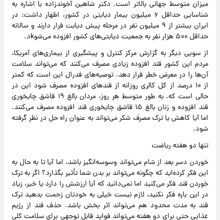
میزان متوسط جهانی بالاتر است. دکتر شاهین آخوندزاده با اشاره به
شناسایی حداقل ۶ میلیون بیمار دیابتی در کشور، اظهار داشت: در
ایران بیشتر از ۹ میلیون نفر در مرحله پیش دیابت قرار دارند و سالانه
حداقل ۵۰۰ هزار نفر به جمعیت دیابتی‌های کشور افزوده می‌شوkد.
از سویی دیگر به گزارش مرکز کنترل و پیشگیری از بیماری‌های آمریکا،
مردم این کشور قند افزوده زیادی مصرف می‌کنند که می‌تواند سلامت
آن‌ها را در معرض خطر قرار دهد. توصیه‌های فدرال این است که کمتر
از ۱۰ درصد از کل کالری روزانه از قندهای افزوده مصرف شود این در
حالی است که. به طور متوسط هر روز، مردان بالغ ۱۹ قاشق چایخوری
قند افزوده و زنان بالغ ۱۵ قاشق چایخوری قند افزوده مصرف می‌کنند.
اما آیا کاهش یا ترک مصرف شکر می‌تواند به عنوان راه حل در نظر گرفته
شود.
تنها دو هفته ریاضت
خوردن دسر بعد از شام می‌تواند وسوسه‌انگیز باشد، اما آیا تا به حال به
این فکر کرده‌اید که چگونه می‌تواند بر بدن شما تأثیر بگذارد؟ اگر به ترک
خوردن قند فکر می‌کنید اما نمی‌دانید که آیا ارزشش را دارد یا خیر، زیاد
در این باره فکر نکنید، لازم نیست خیلی به خودتان زحمت بدهید ترک
قند به مدت محدود هم می‌تواند اثر بخش باشد. حذف قند از رژیم
غذایی حتی برای دو هفته می‌تواند فواید قابل توجهی برای سلامت کلی