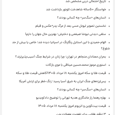
تاریخ احتمالی دربی مشخص شد
خواستگار ۵۰ساله شاهدخت لئونور بازداشت شد
انسان‌های «سگ‌سر» چه کسانی بودند؟
نخستین تصویر لیونل مسی بعد از مرگ پدر+عکس و فیلم
سلفی دیدنی نیوشا ضیغمی و دخترش؛ بهترین حال جهان را دارم!
الهام حمیدی با این استایل رنگارنگ در اسپانیا دیده شد؛ خاص یا بیش از حد
شلوغ؟
بحران معتادان متجاهر در تهران؛ چرا زنان در شرایط جنگ آسیب‌پذیرترند؟
استوری مرموز محمدحسین میثاقی با موی بازکات
قیمت طلا و سکه امروز یکشنبه ۱۸ مرداد ۱۴۰۵/کاهش قیمت طلا و سکه
پس‌لرزه‌های جنگ ایران به شرق آسیا رسید؛ زنگ خطر برای ارتش آمریکا
انسان‌های «سگ‌سر» چه کسانی بودند؟
بهاره رهنما راز ماندگاری هدیه تهرانی را توضیح داد/ویدیو
قیمت بیت‌کوین و اتریوم امروز یکشنبه ۱۸ مرداد ۱۴۰۵
۳ ترفند طلایی برای تقویت عضلات بدن