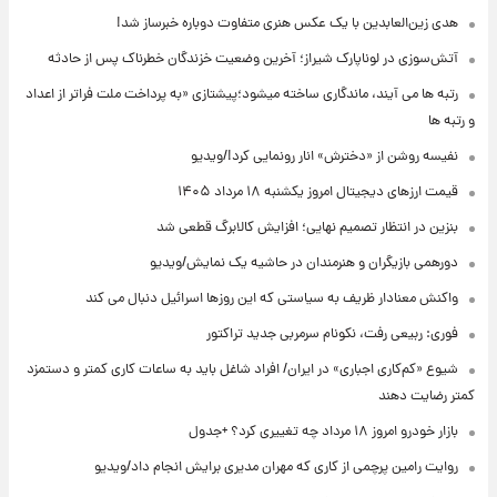
هدی زین‌العابدین با یک عکس هنری متفاوت دوباره خبرساز شد!
آتش‌سوزی در لوناپارک شیراز؛ آخرین وضعیت خزندگان خطرناک پس از حادثه
رتبه ها می آیند، ماندگاری ساخته میشود؛پیشتازی «به پرداخت ملت فراتر از اعداد
و رتبه ها
نفیسه روشن از «دخترش» انار رونمایی کرد!/ویدیو
قیمت ارزهای دیجیتال امروز یکشنبه ۱۸ مرداد ۱۴۰۵
بنزین در انتظار تصمیم نهایی؛ افزایش کالابرگ قطعی شد
دورهمی بازیگران و هنرمندان در حاشیه یک نمایش/ویدیو
واکنش معنادار ظریف به سیاستی که این روزها اسرائیل دنبال می کند
فوری: ربیعی رفت، نکونام سرمربی جدید تراکتور
شیوع «کم‌کاری اجباری» در ایران/ افراد شاغل باید به ساعات کاری کمتر و دستمزد
کمتر رضایت دهند
بازار خودرو امروز ۱۸ مرداد چه تغییری کرد؟ +جدول
روایت رامین پرچمی از کاری که مهران مدیری برایش انجام داد/ویدیو