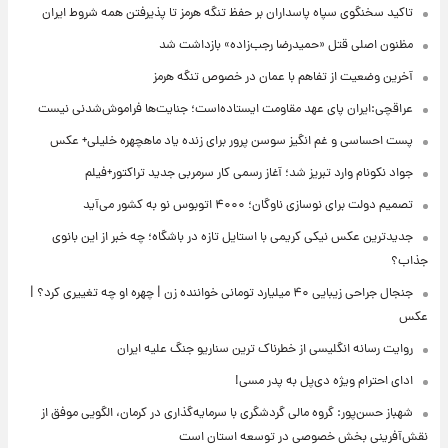
تاکید سخنگوی سپاه پاسداران بر حفظ تنگه هرمز تا پذیرفتن همه شروط ایران
مظنون اصلی قتل «حمیدرضا رجب‌زاده» بازداشت شد
آخرین وضعیت از تفاهم با عمان در خصوص تنگه هرمز
عراقچی:ایران پای عهد مقاومت ایستاده‌است؛ جنایت‌ها فراموش‌شدنی نیست
پست احساسی و غم انگیز سوسن پرور برای زنده یاد ماهچهره خلیلی+ عکس
جواد نکونام وارد تبریز شد؛ آغاز رسمی کار سرمربی جدید تراکتور+فیلم
تصمیم دولت برای نوسازی ناوگان؛ ۴۰۰۰ اتوبوس نو به کشور می‌آید
جدیدترین عکس نیکی کریمی با استایل تازه در باشگاه؛ چه خبر از این بانوی
جذاب؟
جنجال جراحی زیبایی ۴۰ میلیارد تومانی خواننده زن | چهره او چه تغییری کرد؟ |
عکس
روایت رسانه انگلیسی از خطرناک ترین سناریو جنگ علیه ایران
ادای احترام ویژه دی‌پل به پدر مسی!
شهباز حسن‌پور: گروه مالی گردشگری با سرمایه‌گذاری در کرمان، الگویی موفق از
نقش‌آفرینی بخش خصوصی در توسعه استان است