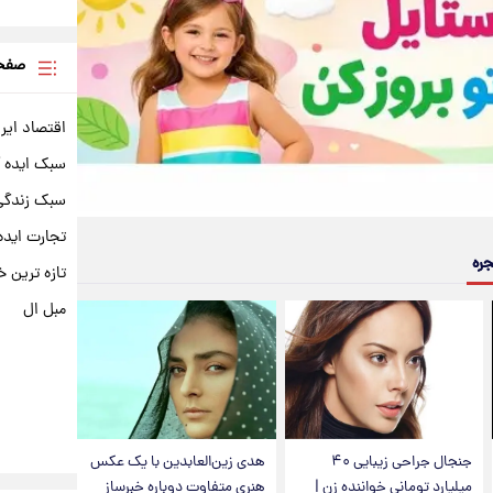
صفحه
اقتصاد ایر
سبک ایده 
سبک زندگی 
تجارت ایده
جره
تازه ترین خ
مبل ال
جنجال جراحی زیبایی ۴۰
هدی زین‌العابدین با یک عکس
میلیارد تومانی خواننده زن |
هنری متفاوت دوباره خبرساز