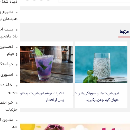
دیده شد؛ 
تشییع پی
هنرمندان ب
پست احس
 مرتبط
یاد ماهچه
نخستین 
و فیلم
خواستگار ۵۰ساله شاهدخت لئونور با
استوری 
⁨ خاطره 
ویدیو
این شربت‌ها و خوراکی‌ها را در
تاثیرات نوشیدن شربت ریحان
هوای گرم جدی بگیرید
پس از افطار
خبر انت
جزئیات
مظنون ا
شد