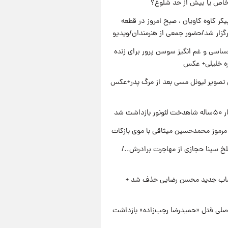
خاص یا بیش از حد شلوغ؟
کر کاوه کاویان ، صبح امروز در قطعه
رگزار شد/حضور جمعی از هنرمندان/ویدیو
اسی و غم انگیز سوسن پرور برای زنده
ره خلیلی+ عکس
تصویر لیونل مسی بعد از مرگ پدر+عکس
زداشت شد
مرموز محمدحسین میثاقی با موی بازکات
تلخ سینا حجازی از مهاجرت برادرش../
صاب جدید محسن رضایی حذف شد +
صلی قتل «حمیدرضا رجب‌زاده» بازداشت