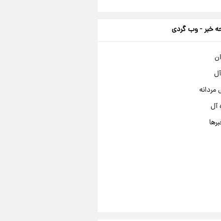
 خبر - وب گردی
ان
آل
مردانه
 آل
برها