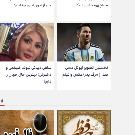
ماهچهره خلیلی+ عکس
خبر از این بانوی جذاب؟
نخستین تصویر لیونل مسی
سلفی دیدنی نیوشا ضیغمی و
بعد از مرگ پدر+عکس و فیلم
دخترش؛ بهترین حال جهان را
دارم!
پن