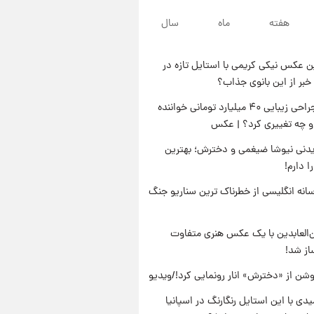
پس از حادثه
۲۰ ساعت پیش
هفته
ماه
سال
خواستگار ۵۰ساله شاهدخت
لئونور بازداشت شد
 عکس نیکی کریمی با استایل تازه در
۲۱ ساعت پیش
خبر از این بانوی جذاب؟
نخستین تصویر لیونل مسی بعد از
مرگ پدر+عکس و فیلم
جنجال جراحی زیبایی ۴۰ میلیارد تومانی خواننده
او چه تغییری کرد؟ | عکس
۲۱ ساعت پیش
استوری مرموز محمدحسین
دنی نیوشا ضیغمی و دخترش؛ بهترین
میثاقی با موی بازکات
 دارم!
انه انگلیسی از خطرناک ترین سناریو جنگ
‌العابدین با یک عکس هنری متفاوت
از شد!
شن از «دخترش» انار رونمایی کرد!/ویدیو
یدی با این استایل رنگارنگ در اسپانیا