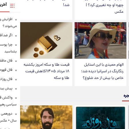
آخری
چهره او چه تغییری کرد؟ |
شد!
عکس
افزایش و
می‌شوند؟
اگر ضدآف
بشناسید
فال حافظ دوشنبه 
الهام حمیدی با این استایل
قیمت طلا و سکه امروز یکشنبه
فال قهوه روزانه
رنگارنگ در اسپانیا دیده شد؛
۱۸ مرداد ۱۴۰۵/کاهش قیمت
خاص یا بیش از حد شلوغ؟
طلا و سکه
فال روزانه وا
پیش‌ بینی قی
جره
واکنش قال
سیاسی رهبر 
سال + عکس