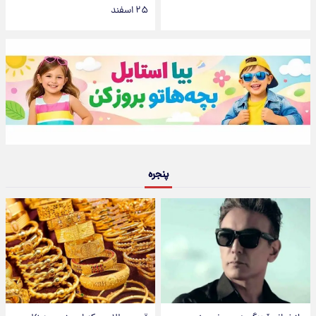
۲۵ اسفند
پنجره