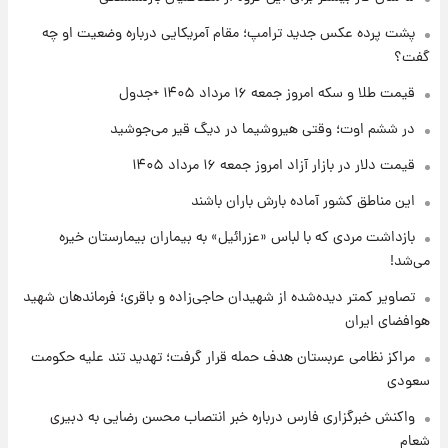
جزئیات فعال‌سازی «کیف پول ایران» اعلام
پشت پرده عکس جدید ترامپ؛ مقام آمریکایی درباره وضعیت او چه
شد+فیلم
گفت؟
۱ روز پیش
قیمت طلا و سکه امروز جمعه ۱۶ مرداد ۱۴۰۵ +جدول
تغییر تند قیمت محصولات ایران‌خودرو و سایپا
امروز پنجشنبه ۱۵ مرداد ۱۴۰۵ +جدول
در ششم اوت؛ وقتی هیروشیما در دیگ قیر می‌جوشید
قیمت دلار در بازار آزاد امروز جمعه ۱۶ مرداد ۱۴۰۵
۱ روز پیش
این مناطق کشور آماده بارش باران باشند
قیمت طلا و سکه امروز پنجشنبه ۱۵ مرداد ۱۴۰۵
بازداشت مردی که با لباس «عزرائیل» به بیماران بیمارستان خیره
می‌شد!
۱ روز پیش
شارژ جدید کالابرگ برای سه دهک؛ جزئیات اعلام
تصاویر کمتر دیده‌شده از شهیدان حاجی‌زاده و باقری؛ فرماندهان شهید
شد
هوافضای ایران
مراکز نظامی عربستان هدف حمله قرار گرفت؛ تهدید تند علیه حکومت
سعودی
واکنش خبرگزاری فارس درباره خبر انتصاب محسن رضایی به دبیری
شعام