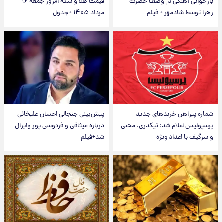
بازخوانی آهنگی در وصف حضرت
قیمت طلا و سکه امروز جمعه ۱۶
زهرا توسط شادمهر + فیلم
مرداد ۱۴۰۵ +جدول
شماره پیراهن خریدهای جدید
پیش‌بینی جنجالی احسان علیخانی
پرسپولیس اعلام شد؛ تیکدری، محبی
درباره میثاقی و فردوسی پور وایرال
و سرگیف با اعداد ویژه
شد+فیلم