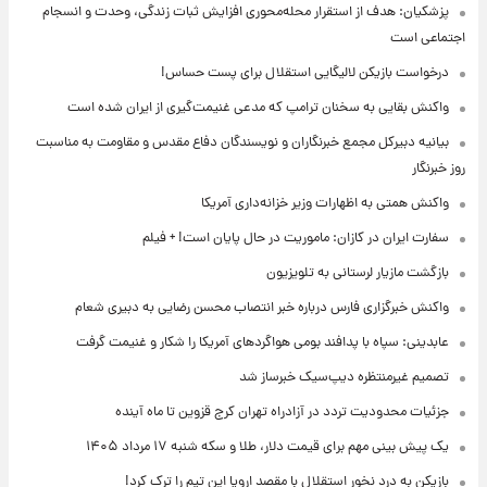
پزشکیان: هدف از استقرار محله‌محوری افزایش ثبات زندگی، وحدت و انسجام
اجتماعی است
درخواست بازیکن لالیگایی استقلال برای پست حساس!
واکنش بقایی به سخنان ترامپ که مدعی غنیمت‌گیری از ایران شده است
بیانیه دبیرکل مجمع خبرنگاران و نویسندگان دفاع مقدس و مقاومت به مناسبت
روز خبرنگار
واکنش همتی به اظهارات وزیر خزانه‌داری آمریکا
سفارت ایران در کازان: ماموریت در حال پایان است! + فیلم
بازگشت مازیار لرستانی به تلویزیون
واکنش خبرگزاری فارس درباره خبر انتصاب محسن رضایی به دبیری شعام
عابدینی: سپاه با پدافند بومی هواگردهای آمریکا را شکار و غنیمت گرفت
تصمیم غیرمنتظره دیپ‌سیک خبرساز شد
جزئیات محدودیت تردد در آزادراه تهران کرج قزوین تا ماه آینده
یک پیش ‌بینی مهم برای قیمت دلار، طلا و سکه شنبه ۱۷ مرداد ۱۴۰۵
بازیکن به درد نخور استقلال با مقصد اروپا این تیم را ترک کرد!