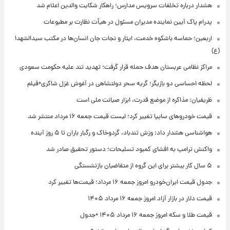
هشدار درباره تخلفات سرویس مدارس؛ راهکار شکایت والدین اعلام شد
پدرام پاک آیین نماینده مدیران مسئول در هیأت نظارت بر مطبوعات
اربعین؛ حماسه باشکوه خدمت، ایثار و نجات جان انسان‌ها در مکتب سیدالشهدا
(ع)
مراکز نظامی عربستان هدف حمله قرار گرفت؛ تهدید تند علیه حکومت سعودی
لحظه احساسی دو بازیگر؛ گریه سحر دولتشاهی در آغوش غزل شاکری+فیلم
ظریفیان: مذاکره از موضع قدرت، ابزار صیانت ملی است
قیمت خودروهای سایپا تغییر کرد؛ لیست قیمت جمعه ۱۶ مرداد منتشر شد
هواشناسی هشدار داد: وزش تندباد، گردوخاک و رگبار باران تا ۵ روز آینده
واکنش ترامپ به افشای کمبود تسلیحات؛ دستور تحقیق صادر شد
۵ سال کار بیشتر برای این گروه از متقاضیان بازنشستگی
جدول قیمت ایران‌خودرو امروز جمعه ۱۶ مرداد؛ قیمت‌ها تغییر کرد
قیمت دلار در بازار آزاد امروز جمعه ۱۶ مرداد ۱۴۰۵
قیمت طلا و سکه امروز جمعه ۱۶ مرداد ۱۴۰۵ +جدول