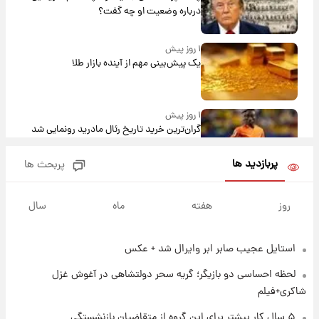
درباره وضعیت او چه گفت؟
۱ روز پیش
یک پیش‌بینی مهم از آینده بازار طلا
۱ روز پیش
گران‌ترین خرید تاریخ رئال مادرید رونمایی شد
پربازدید ها
پربحث ها
۱ روز پیش
پیش‌بینی بارش‌های گسترده با ورود ال‌نینو؛ کدام
روز
هفته
ماه
سال
روزها پربارش‌تر خواهند بود؟
استایل عجیب صابر ابر وایرال شد + عکس
۱ روز پیش
شماره پیراهن خریدهای جدید پرسپولیس اعلام
لحظه احساسی دو بازیگر؛ گریه سحر دولتشاهی در آغوش غزل
شد؛ تیکدری، محبی و سرگیف با اعداد ویژه
شاکری+فیلم
۱ روز پیش
۵ سال کار بیشتر برای این گروه از متقاضیان بازنشستگی