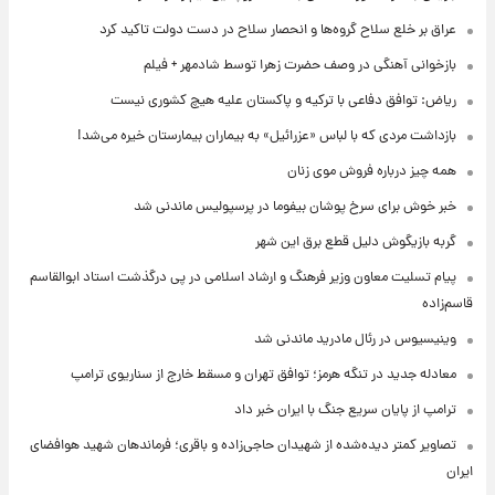
عراق بر خلع سلاح گروه‌ها و انحصار سلاح در دست دولت تاکید کرد
بازخوانی آهنگی در وصف حضرت زهرا توسط شادمهر + فیلم
ریاض: توافق دفاعی با ترکیه و پاکستان علیه هیچ کشوری نیست
بازداشت مردی که با لباس «عزرائیل» به بیماران بیمارستان خیره می‌شد!
همه چیز درباره فروش موی زنان
خبر خوش برای سرخ پوشان بیفوما در پرسپولیس ماندنی شد
گربه بازیگوش دلیل قطع برق این شهر
پیام تسلیت معاون وزیر فرهنگ و ارشاد اسلامی در پی درگذشت استاد ابوالقاسم
قاسم‌زاده
وینیسیوس در رئال مادرید ماندنی شد
معادله جدید در تنگه هرمز؛ توافق تهران و مسقط خارج از سناریوی ترامپ
ترامپ از پایان سریع جنگ با ایران خبر داد
تصاویر کمتر دیده‌شده از شهیدان حاجی‌زاده و باقری؛ فرماندهان شهید هوافضای
ایران