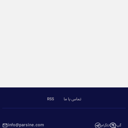
تماس با ما
RSS
info@parsine.com
گپ
تلگرام