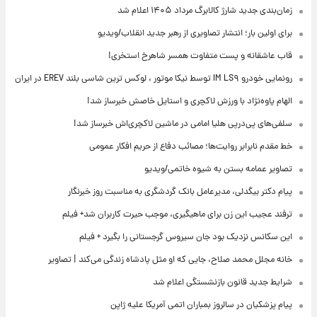
زمان‌بندی جدید شارژ کالابرگ مرداد ۱۴۰۵ اعلام شد
برای اولین بار؛ انتشار تصاویری از رهبر جدید انقلاب/ویدیو
قاب عاشقانه و پست متفاوت همسر شاهرخ استخری!
رونمایی خودرو IM LS۹ توسط نیکا موتور ، لوکس ترین شاسی بلند EREV در ایران
الهام پاوه‌نژاد با ورزش لاکچری و استایل خاصش خبرساز شد!
سلفی‌های پی‌درپی هلیا امامی در ماشین لاکچری‌اش خبرساز شد!
خط مقدم نابرابر روایت‌ها؛ مصائب دفاع از حریم افکار عمومی
تصاویر عمامه بستن به شیوه خاتمی/ویدیو
پیام دکتر بیگدلی، مدیرعامل بانک گردشگری به مناسبت روز خبرنگار
ترفند عجیب این زن برای ماهیگیری، موجب حیرت کاربران شد+ فیلم
این سکانس نزدیک بود جان سیروس گرجستانی را بگیرد + فیلم
خانه مجلل محمد صلاح، جایی که او مثل پادشاه زندگی می‌کند | تصاویر
شرایط جدید قانون بازنشستگی اعلام شد
پیام پزشکیان در سالروز بمباران اتمی آمریکا علیه ژاپن