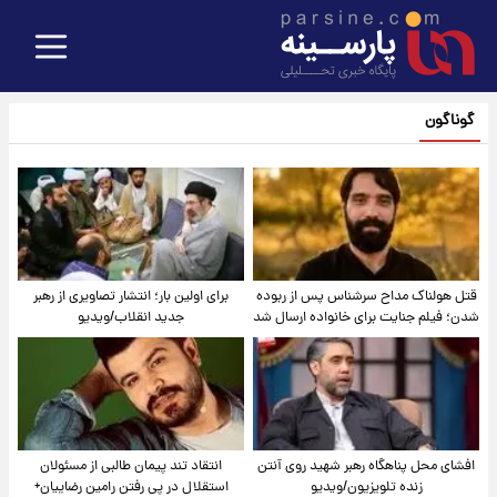
گوناگون
قتل هولناک مداح سرشناس پس از ربوده
برای اولین بار؛ انتشار تصاویری از رهبر
شدن؛ فیلم جنایت برای خانواده ارسال شد
جدید انقلاب/ویدیو
افشای محل پناهگاه‌ رهبر شهید روی آنتن
انتقاد تند پیمان طالبی از مسئولان
زنده تلویزیون/ویدیو
استقلال در پی رفتن رامین رضاییان+