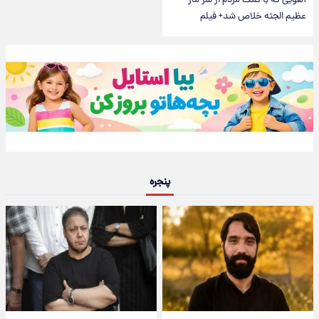
آهویی که با کمک مردم از شر مار
عظیم الجثه خلاص شد+ فیلم
پنجره