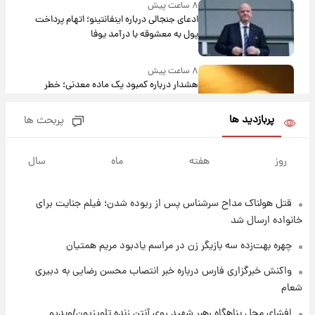
۸ ساعت پیش
ادعای جنجالی درباره اینفانتینو؛ اتهام پرداخت
پول به معشوقه با درآمد یوفا
۸ ساعت پیش
هشدار درباره کمبود یک ماده معدنی؛ خطر
آلزایمر و زوال عقل افزایش می‌یابد؟
پربازدید ها
پربحث ها
۹ ساعت پیش
انتقاد تند پیمان طالبی از مسئولان استقلال در
روز
هفته
ماه
سال
پی رفتن رامین رضاییان+ عکس
قتل هولناک مداح سرشناس پس از ربوده شدن؛ فیلم جنایت برای
۹ ساعت پیش
قیمت گوشت گوساله و گوسفند امروز شنبه ۱۷
خانواده ارسال شد
مرداد ۱۴۰۵ +جدول
چهره بهت‌زده سه بازیگر زن در مراسم یادبود مریم همتیان
۹ ساعت پیش
واکنش خبرگزاری فارس درباره خبر انتصاب محسن رضایی به دبیری
با قدرتمندترین و بادوام ترین تانک جهان آشنا
شعام
شوید+ فیلم
افشای محل پناهگاه‌ رهبر شهید روی آنتن زنده تلویزیون/ویدیو