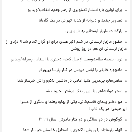
۱۰ ساعت پیش
برای اولین بار؛ انتشار تصاویری از رهبر جدید انقلاب/ویدیو
قیمت طلا ۱۸عیار امروز شنبه ۱۷ مرداد ۱۴۰۵
+جدول
تصاویر جدید و دلبرانه از هدیه تهرانی در یک گلخانه
بازگشت مازیار لرستانی به تلویزیون
۱۰ ساعت پیش
حضور مازیار لرستانی در ختم اکبر عبدی برای او گران تمام شد!/ دزدی از
قیمت محصولات ایران‌خودرو و سایپا امروز شنبه
۱۷ مرداد ۱۴۰۵
مازیار لرستانی آن هم در روز روشن
ترس نعیمه نظام‌دوست از بغل کردن دختری با استایل پسرانه/ویدیو
۱ روز پیش
یک پیش ‌بینی مهم برای قیمت دلار، طلا و سکه
ماه‌چهره خلیلی با لباس عروس در کنار پارسا پیروزفر
شنبه ۱۷ مرداد ۱۴۰۵
سلفی‌های پی‌درپی هلیا امامی در ماشین لاکچری‌اش خبرساز شد!
سحر دولتشاهی با این ویدئو بیشتر محبوب شد
دو دختر پیمان قاسم‌خانی، یکی از بهاره رهنما و دیگری از میترا
ابراهیمی؛ در یک قاب!
گوگوش در دو سالگی و در کنار مادرش؛ سال ۱۳۳۱
الهام پاوه‌نژاد با ورزش لاکچری و استایل خاصش خبرساز شد!