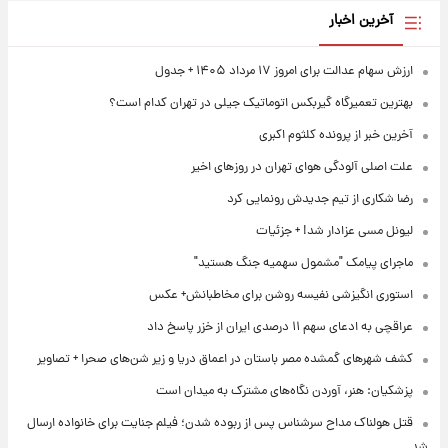
آخرین اخبار
ارزش سهام عدالت برای امروز ۱۷ مرداد ۱۴۰۵ + جدول
بهترین تعمیرگاه گیربکس اتوماتیک جیلی در تهران کدام است؟
آخرین خبر از پرونده کلثوم اکبری
علت اصلی آلودگی هوای تهران در روزهای اخیر
رضا شکاری از تیم جدیدش رونمایی کرد
لیونل مسی عزادار شد! + جزئیات
ماجرای پیامک "مشمول سهمیه جنگ هستید"
استوری انگیزشی نفیسه روشن برای مخاطبانش+ عکس
عراقچی به ادعای سهم ۱۱ درصدی ایران از خزر پاسخ داد
کشف شهرهای گمشده مصر باستان در اعماق دریا و زیر شن‌های صحرا + تصاویر
پزشکیان: هنر، آوردن نگاه‌های مشترک به میدان است
قتل هولناک مداح سرشناس پس از ربوده شدن؛ فیلم جنایت برای خانواده ارسال
شد