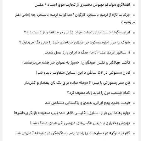
افشاگری هولناک بهنوش بختیاری از تجارت موی اجساد + عکس
جزئیات تازه از ترمیم دستمزد کارگران / مذاکرات ترمیم دستمزد چه زمانی آغاز
می‌شود؟
ایران چگونه دست بالای تجارت مواد غذایی در منطقه را از دست داد؟
شوک به بازار اجاره مسکن؛ چرا مالکان خانه‌های خود را خالی نگه می‌دارند؟
۱۱ سناتور آمریکا علیه ادامه جنگ با ایران وارد عمل شدند
تأکید جهانگیر بر نقش خبرنگاران؛ «امروز به عنوان خار چشم می‌درخشند»
لادن مستوفی در ۵۴ سالگی با این استایل متفاوت دیده شد!
نان سیر رستورانی با پنیر؛ ۶ مرحله ساده برای یک نان پف‌دار و کش‌دار
کدام قسمت مرغ را نباید زیاد مصرف کرد؟
قیمت جدید برنج ایرانی، هندی و پاکستانی مشخص شد
بهاره رهنما این بار با استایل انگلیسی ظاهر شد؛ تیپ متفاوت بازیگر پرحاشیه!
بهنوش بختیاری با دیدن عکس‌های عروسی اکبر عبدی دلتنگ شد!
گام تازه ترکیه در تسلیحات پهپادی؛ بمب سنگرشکن وارد مرحله آزمایش شد