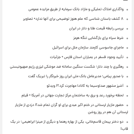
واگذاری املاک تملیکی و مازاد بانک سرمایه از طریق مزایده عمومی
۸ کشف باستان شناسی که علم هنوز توضیحی برای آنها ندارد+ تصاویر
بررسی رابطه قیمت طلا و دلار در ایران
شرط سپاه برای بازگشایی تنگه هرمز
ماجرای جاسوسی کارمند سازمان ملل برای اسرائیل
تأیید وجود فسفر در بمباران استان فارس + جزئیات
رهگیری با چند دلار؛ شکست سنگین سامانه ضد موشکی لیزری رژیم صهیونیستی
با صدور پیامی؛ مدیرعامل بانک ملی ایران روز خبرنگار را تبریک گفت
آشپز مشهور صداوسیما به کانادا مهاجرت کرد؟/ ویدئو
لحظه برخورد رعد و برق به ساختمان مرکز تجارت جهانی در آمریکا + فیلم
حضور مازیار لرستانی در ختم اکبر عبدی برای او گران تمام شد!/ دزدی از مازیار
لرستانی آن هم در روز روشن
دو دختر پیمان قاسم‌خانی، یکی از بهاره رهنما و دیگری از میترا ابراهیمی؛ در یک
قاب!