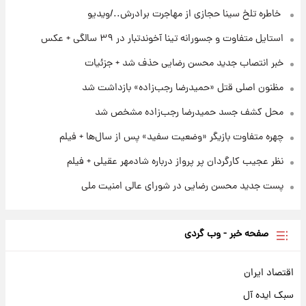
⁨ خاطره تلخ سینا حجازی از مهاجرت برادرش../ویدیو
۱ روز پیش
استایل متفاوت و جسورانه تینا آخوندتبار در ۳۹ سالگی + عکس
خواستگار ۵۰ساله شاهدخت لئونور بازداشت شد
خبر انتصاب جدید محسن رضایی حذف شد + جزئیات
مظنون اصلی قتل «حمیدرضا رجب‌زاده» بازداشت شد
محل کشف جسد حمیدرضا رجب‌زاده مشخص شد
چهره متفاوت بازیگر «وضعیت سفید» پس از سال‌ها + فیلم
نظر عجیب کارگردان پر پرواز درباره شادمهر عقیلی + فیلم
پست جدید محسن رضایی در شورای عالی امنیت ملی
صفحه خبر - وب گردی
اقتصاد ایران
سبک ایده آل