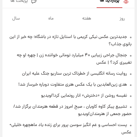
پربازدید ها
پربحث ها
۱۵ ساعت پیش
تصاویر شگفت‌انگیز از اهرام باستانی سودان در
روز
هفته
ماه
سال
دل صحرا + عکس
جدیدترین عکس نیکی کریمی با استایل تازه در باشگاه؛ چه خبر از این
۱۸ ساعت پیش
زمان برگزاری دربی ۱۰۷ اعلام شد؟
بانوی جذاب؟
جنجال جراحی زیبایی ۴۰ میلیارد تومانی خواننده زن | چهره او چه
تغییری کرد؟ | عکس
۱۸ ساعت پیش
خبر انتصاب جدید محسن رضایی حذف شد +
روایت رسانه انگلیسی از خطرناک ترین سناریو جنگ علیه ایران
جزئیات
هدی زین‌العابدین با یک عکس هنری متفاوت دوباره خبرساز شد!
۱۹ ساعت پیش
نفیسه روشن از «دخترش» انار رونمایی کرد!/ویدیو
پست جدید محسن رضایی در شورای عالی امنیت
ملی
تشییع پیکر کاوه کاویان ، صبح امروز در قطعه هنرمندان برگزار شد/
حضور جمعی از هنرمندان/ویدیو
۲۳ ساعت پیش
پست احساسی و غم انگیز سوسن پرور برای زنده یاد ماهچهره خلیلی+
آتش‌سوزی در لوناپارک شیراز؛ آخرین وضعیت
عکس
خزندگان خطرناک پس از حادثه