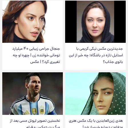
جدیدترین عکس نیکی کریمی با
جنجال جراحی زیبایی ۴۰ میلیارد
استایل تازه در باشگاه؛ چه خبر از این
تومانی خواننده زن | چهره او چه
بانوی جذاب؟
تغییری کرد؟ | عکس
هدی زین‌العابدین با یک عکس هنری
نخستین تصویر لیونل مسی بعد از
متفاوت دوباره خبرساز شد!
مرگ پدر+عکس و فیلم