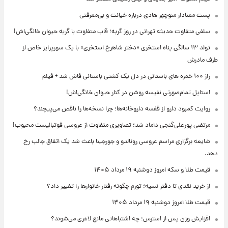
پست معنادار منوچهر هادی درباره خیانت و بی‌معرفتی
سلفی متفاوت حدیثه تهرانی در روز گربه؛ قاب متفاوت با گربه حیوان خانگی‌اش!
تولد ۱۳ سالگی پناه استخری «دختر شاهرخ استخری» با یک سورپرایز خاص از
طرف مادرش
راز ۱۰۰ خمره های باستانی در دل یک کشتی باستانی فاش شد + فیلم
استایل تمام‌صورتی نفیسه روشن در کنار حیوان خانگی‌اش!
روایت کمبود دارو از قفسه داروخانه‌ها؛ چرا نسخه‌ها را ناقص می‌پیچند؟
مرتضی پورعلی‌گنجی داماد شد؛ تصاویری متفاوت از عروسی فوتبالیست محبوب!
شایعه برگزاری مراسم عروسی رونالدو و جورجینا باعث شد یک اتفاق جالب رخ
دهد.
قیمت طلا و سکه امروز دوشنبه ۱۹ مرداد ۱۴۰۵
از خرید نقدی تا دفتر نسیه؛ تورم چگونه رفتار خانوارها را تغییر داد؟
قیمت طلا امروز دوشنبه ۱۹ مرداد ۱۴۰۵
افزایش وزن پس از استرس؛ چه اشتباهاتی مانع لاغری می‌شوند؟