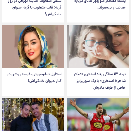
پست معنادار منوچهر هادی درباره
سلفی متفاوت حدیثه تهرانی در روز
خیانت و بی‌معرفتی
گربه؛ قاب متفاوت با گربه حیوان
خانگی‌اش!
تولد ۱۳ سالگی پناه استخری «دختر
استایل تمام‌صورتی نفیسه روشن در
شاهرخ استخری» با یک سورپرایز
کنار حیوان خانگی‌اش!
خاص از طرف مادرش