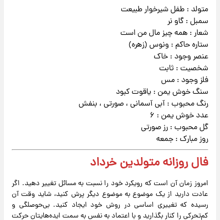
متولد : طفل شیرخوار طبیعت
سمبل : گاو نر
شعار : همه چیز مال من است
ستاره حاکم : ونوس (زهره)
عنصر وجود : خاک
شخصیت : ثابت
فلز وجود : مس
سنگ خوش یمن : یاقوت کبود
رنگ محبوب : آبی آسمانی ، صورتی ، بنفش
عدد خوش یمن : ۶
گل محبوب : رز صورتی
روز مبارک : جمعه
فال روزانه متولدین خرداد
امروز زمان آن است که رویکرد خود را نسبت به مسائل تغییر دهید. اگر
عادت دارید از یک موضوع به موضوع دیگر پرش کنید، شاید وقت آن
رسیده که تغییری اساسی در روش خود ایجاد کنید. بی‌حوصلگی و
کم‌تحرکی را کنار بگذارید و با اعتماد به نفس به سمت ایده‌هایتان حرکت