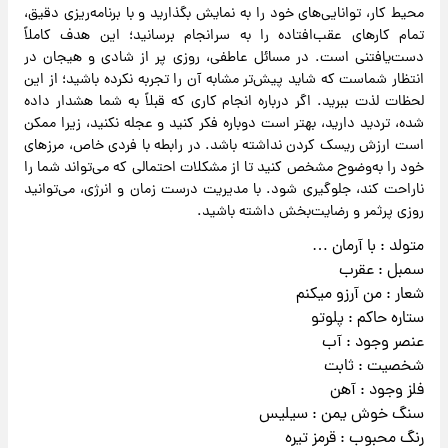
محیط کار، توانایی‌های خود را به نمایش بگذارید و با برنامه‌ریزی دقیق،
تمام کارهای عقب‌افتاده را به سرانجام برسانید؛ این هدف کاملاً
دست‌یافتنی است. در مسائل عاطفی، روزی پر از شادی و هیجان در
انتظار شماست که شاید پیش‌تر مشابه آن را تجربه نکرده باشید؛ از این
لحظات لذت ببرید. اگر درباره انجام کاری که قبلاً به شما هشدار داده
شده، تردید دارید، بهتر است دوباره فکر کنید و عجله نکنید، زیرا ممکن
است ارزش ریسک کردن نداشته باشد. در رابطه با فردی خاص، مرزهای
خود را به‌وضوح مشخص کنید تا از مشکلات احتمالی که می‌تواند شما را
ناراحت کند، جلوگیری شود. با مدیریت درست زمان و انرژی، می‌توانید
روزی پرثمر و رضایت‌بخش داشته باشید.
متولد : با آرمان …
سمبل : عقرب
شعار : من آرزو میکنم
ستاره حاکم : پلوتو
عنصر وجود : آب
شخصیت : ثابت
فلز وجود : آهن
سنگ خوش یمن : سیلیس
رنگ محبوب : قرمز تیره