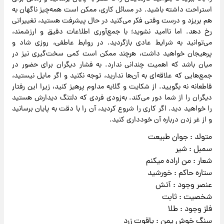
استراحت داشته باشید. در مسائل کاری، ممکن است همه‌چیز ناگهان به
هم بریزد و درست وقتی فکر می‌کنید در حال پیشرفت هستید، تغییراتی
رخ دهد. اما ناامید نشوید؛ با جمع‌آوری اطلاعات دقیق و ارزشمند،
می‌توانید به شرایط عادی بازگردید. در روابط عاطفی، روزی شاد و
پرهیجان خواهید داشت، هرچند ممکن است کمی سخت‌گیری نیز در
میان باشد که اهمیت چندانی ندارد. به فشار دیگران برای حضور در
جمع‌هایی که علاقه‌ای به آن‌ها ندارید، توجه نکنید و اگر مایل نیستید،
قاطعانه نه بگویید. از شکایت و گلایه مداوم پرهیز کنید، زیرا این رفتار
دیگران را از شما دور می‌کند. به‌زودی فردی که دلتنگ دیدارش هستید
را خواهید دید. اگر کاری را شروع کردید، آن را با دقت به پایان برسانید
و از غر زدن درباره آن خودداری کنید.
متولد : جوان طبیعت
سمبل : شیر
شعار : من اراده میکنم
ستاره حاکم : خورشید
عنصر وجود : آتش
شخصیت : ثابت
فلز وجود : طلا
سنگ خوش یمن : یاقوت زرد