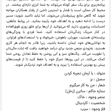
برنامه‌ریزی برای یک سفر کوتاه می‌تواند به شما انرژی تازه‌ای ببخشد. در
محیط کار ممکن است با فشار و استرس ناشی از رفتار همکاران مواجه
شوید که گاهی مانع پیشرفتتان می‌شوند، اما نباید ناامید شوید؛ مسیر
درست را ادامه دهید و به اهداف خود پایبند بمانید. در روابط عاطفی،
احساسات پرشوری دارید که می‌توانید از آن‌ها برای خلق روزی فوق‌العاده
در کنار شریک زندگی‌تان استفاده کنید. شما فردی با ویژگی‌های
برجسته‌ای هستید: مهربان، باهوش، خیرخواه و با استعدادهای فراوان.
به توانایی‌های خود ایمان داشته باشید، زیرا قادر به انجام هر کاری
هستید. به‌زودی منبعی جدید برای درآمد خواهید یافت که ثبات مالی‌تان
را تقویت می‌کند. رنگ‌های سبز و آبی روشن به حفظ تعادل روحی شما
کمک می‌کنند. در این روزها، تمرکز خود را حفظ کنید تا از فرصت‌های
پیش رو بهترین استفاده را ببرید و به اهداف خود نزدیک‌تر شوید.
متولد : با آرمان تجربه کردن
سمبل : بز
شعار : من به کار میگیرم
ستاره حاکم : ساترن (زحل)
عنصر وجود : خاک
شخصیت : کاردینال
فلز وجود : سرب