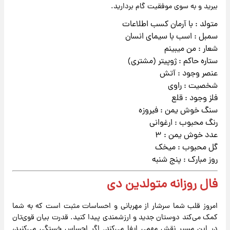
ببرید و به سوی موفقیت گام بردارید.
متولد : با آرمان کسب اطلاعات
سمبل : اسب با سیمای انسان
شعار : من میبینم
ستاره حاکم : ژوپیتر (مشتری)
عنصر وجود : آتش
شخصیت : راوی
فلز وجود : قلع
سنگ خوش یمن : فیروزه
رنگ محبوب : ارغوانی
عدد خوش یمن : ۳
گل محبوب : میخک
روز مبارک : پنج شنبه
فال روزانه متولدین دی
امروز قلب شما سرشار از مهربانی و احساسات مثبت است که به شما
کمک می‌کند دوستان جدید و ارزشمندی پیدا کنید. قدرت بیان قوی‌تان
در این مسیر نقش مهمی ایفا می‌کند. اگر احساس خستگی می‌کنید،