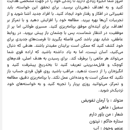
امروز شما انگیزه زیادی دارید تا زندگی خود را در جهت مشخصی هدایت
کنید و به اهداف ذهنی‌تان برسید. برای تحقق این خواسته، باید
تغییراتی در افکار و رفتار خود ایجاد کنید. با افراد جدید آشنا شوید و از
تجربیات آن‌ها بهره ببرید. مطالعه خود را افزایش دهید و با تمرکز بر
اهداف، برای آینده‌ای موفق برنامه‌ریزی کنید. مسیری طولانی اما پر از
موفقیت در انتظار شماست، پس با چشمان باز پیش بروید. در روابط
عاطفی، شاید بهتر باشد کمی فاصله بگیرید تا فرصت‌های جدیدی برای
خود کشف کنید که ممکن است برایتان مفیدتر باشند. هدفی که دنبال
می‌کنید، آسان نیست، اما به یاد داشته باشید که اراده قوی شما
می‌تواند هر مانعی را برطرف کند. برای رسیدن به هدف اصلی، قدم‌های
کوچک و قابل‌مدیریتی تعریف کنید تا به‌تدریج پیشرفت کنید و
انگیزه‌تان را از دست ندهید. مراقب باشید روی قول فردی حساب باز
نکنید که ممکن است به وعده‌اش عمل نکند. با برنامه‌ریزی دقیق، مطالعه
و تمرکز، می‌توانید روزی پربار را تجربه کنید و به خواسته‌های خود
نزدیک‌تر شوید.
متولد : با آرمان تفویض
سمبل : ماهی
شعار : من باور دارم
ستاره حاکم : نپتون
عنصر وجود : آب