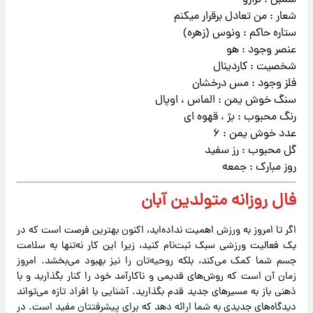
سمبل : ترازو
شعار : من تعادل برقرار میکنم
ستاره حاکم : ونوس (زهره)
عنصر وجود : هو
شخصیت : کاردینال
فلز وجود : مس درخشان
سنگ خوش یمن : الماس ، اوپال
رنگ محبوب : بژ ، قهوه ای
عدد خوش یمن : ۶
گل محبوب : رز سفید
روز مبارک : جمعه
فال روزانه متولدین آبان
اگر تا امروز به ورزش اهمیت نداده‌اید، اکنون بهترین فرصت است که در
یک فعالیت ورزشی سبک ثبت‌نام کنید، زیرا این کار نه‌تنها به سلامت
جسم شما کمک می‌کند، بلکه روحیه‌تان را نیز بهبود می‌بخشد. امروز
زمان آن است که روش‌های قدیمی و ناکارآمد خود را کنار بگذارید و با
ذهنی باز به مسیرهای جدید قدم بگذارید. آشنایی با افراد تازه می‌تواند
دیدگاه‌های جدیدی به شما ارائه دهد که برای پیشرفتتان مفید است. در