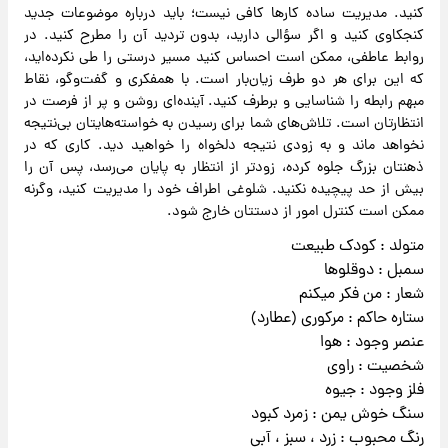
کنید. مدیریت ساده کارها کافی نیست؛ باید درباره موضوعات جدید
کنجکاوی کنید و اگر سؤالی دارید، بدون تردید آن را مطرح کنید. در
روابط عاطفی، ممکن است احساس کنید مسیر درستی را طی نکرده‌اید،
که این برای هر دو طرف زیان‌بار است. با همفکری و گفت‌وگو، نقاط
مبهم رابطه را شناسایی و برطرف کنید. آینده‌ای روشن و پر از فرصت در
انتظارتان است. تلاش‌های شما برای رسیدن به خواسته‌هایتان بی‌نتیجه
نخواهد ماند و به زودی نتیجه دلخواه را خواهید دید. کاری که در
ذهنتان بزرگ جلوه کرده، زودتر از انتظار به پایان می‌رسد، پس آن را
بیش از حد پیچیده نکنید. شلوغی اطراف خود را مدیریت کنید، وگرنه
ممکن است کنترل امور از دستتان خارج شود.
متولد : کودک طبیعت
سمبل : دوقلوها
شعار : من فکر میکنم
ستاره حاکم : مرکوری (عطارد)
عنصر وجود : هوا
شخصیت : راوی
فلز وجود : جیوه
سنگ خوش یمن : زمرد کبود
رنگ محبوب : زرد ، سبز ، آبی