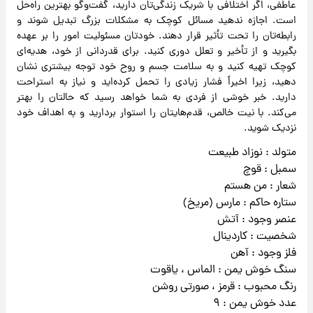
عاطفی، اگر اختلافی با شریک زندگی‌تان دارید، گفت‌وگو بهترین راه‌حل
است. اجازه ندهید مسائل کوچک به مشکلات بزرگ تبدیل شوند و
رابطه‌تان را تحت تأثیر قرار دهند. خودتان مسئولیت امور را بر عهده
بگیرید و از تأخیر و تعلل دوری کنید. برای قدردانی از خود، هدیه‌ای
کوچک تهیه کنید و به سلامت جسم و روح خود توجه بیشتری نشان
دهید، زیرا اخیراً فشار زیادی را تحمل کرده‌اید و نیاز به استراحت
دارید. خبر خوشی از فردی به شما خواهد رسید که حالتان را بهتر
می‌کند. با نیت خالص، قدم‌هایتان را استوار بردارید و به اهداف خود
نزدیک شوید.
متولد : نوزاد طبیعت
سمبل : قوچ
شعار : من هستم
ستاره حاکم : مارس (مریخ)
عنصر وجود : آتش
شخصیت : کاردینال
فلز وجود : آهن
سنگ خوش یمن : الماس ، یاقوت
رنگ محبوب : قرمز ، صورتی روشن
عدد خوش یمن : ۹