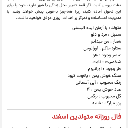
دقت بررسی کنید. اگر قصد تغییر محل زندگی یا شهر دارید، خود را برای
این تحول آماده کنید، زیرا همه‌چیز به‌خوبی پیش خواهد رفت. با
مدیریت احساسات و تمرکز بر اهداف، روزی موفق خواهید داشت.
متولد : با آرمان ایده آلیستی
سمبل : مرد و دلو
شعار : من میدانم
ستاره حاکم : اورانوس
عنصر وجود : هو
شخصیت : ثابت
فلز وجود : اورانیوم
سنگ خوش یمن : یاقوت کبود
رنگ محبوب : آبی آسمانی
عدد خوش یمن : ۴
گل محبوب : نرگس
روز مبارک : شنبه
فال روزانه متولدین اسفند