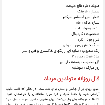
متولد : تازه بالغ طبیعت
سمبل : خرچنگ
شعار : من احساس میکنم
ستاره حاکم : ماه
عنصر وجود : آب
شخصیت : کاردینال
فلز وجود : نقره
سنگ خوش یمن : مروارید
رنگ محبوب : سایه ای از رنگهای خاکستری و آبی و سبز
عدد خوش یمن : ۲
گل محبوب : بنفشه ، لی لی
روز مبارک : دوشنبه
فال روزانه متولدین مرداد
امروز روزی پر از چالش و تنش برای شماست. در حالی که قصد دارید
آرامش خود را حفظ کنید و فرد مورد علاقه‌تان را خوشحال کنید،
اتفاقات غیرمنتظره‌ای رخ می‌دهد. برای مدیریت امور، سرعت عمل خود
را بالا ببرید تا بتوانید کارهایتان را تا عصر به پایان برسانید و زمانی برای