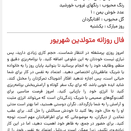
رنگ محبوب : رنگهای غروب خورشید
عدد خوش یمن : ۱
گل محبوب : آفتابگردان
روز مبارک : یکشنبه
فال روزانه متولدین شهریور
امروز روزی پرمشغله در انتظار شماست. حجم کاری زیادی دارید، پس
نیازی نیست خودتان به این شلوغی اضافه کنید. با برنامه‌ریزی دقیق و
منظم، وظایف خود را به انجام برسانید تا بتوانید پایان روز را به خانواده
یا شریک عاطفی‌تان اختصاص دهید. اعتماد به نفس در کار برای شما
حیاتی است، پس اجازه ندهید افکار آشوبناک تمرکزتان را مختل کنند.
شاید ایده خوبی باشد که برای یک سفر کوتاه و آرامش‌بخش برنامه‌ریزی
کنید تا انرژی خود را بازیابی کنید. امروز فرصت مناسبی برای
گفت‌وگوهای صمیمی با شریک زندگی‌تان است که می‌تواند انرژی مثبت
و آرامش را به شما بازگرداند. نگران دوستی هستید، اما بهتر است مدتی
او را به حال خود رها کنید تا خودش مسائلش را حل کند. برای عقب
نماندن از دیگران، به موضوعاتی که برای اطرافیانتان مهم است، توجه
کنید. برای حضور در جمع، به ظاهر خود اهمیت دهید، اما در این کار
زیاده‌روی نکنید، زیرا ممکن است بی‌دلیل اعتماد به نفس خود را از