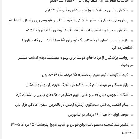
جزئیات فعال‌سازی «کیف پول ایران» اعلام شد+فیلم
واکنش پلیس به فیک نیوزها و بازنشر ویدیوهای تکراری
پیش‌بینی جنجالی احسان علیخانی درباره میثاقی و فردوسی پور وایرال شد+فیلم
واکنش سحر دولتشاهی به حاشیه‌ها: قصد توهین به اذان را نداشتم
راز طول عمر انسان در دستان یک نوجوان ۱۵ ساله؟ ادعایی که جهان را
شگفت‌زده کرد
روایت پزشکیان از برنامه‌های دولت برای بهبود معیشت مردم امشب منتشر
می‌شود
قیمت گوشت قرمز امروز پنجشنبه ۱۵ مرداد ۱۴۰۵ +جدول
بازار مسکن در مرداد آرام گرفت؛ کاهش تحرک خریداران و فروشندگان
شکاف نجومی میان فقیر و غنی؛ تورم فشار بر دهک‌های پایین را تشدید کرد
پیام اطمینان‌بخش سخنگوی ارتش: ارتش در بالاترین سطح آمادگی قرار دارد
عرضه اولیه «احیا۱» ۱۹ مرداد در فرابورس
تغییر تند قیمت محصولات ایران‌خودرو و سایپا امروز پنجشنبه ۱۵ مرداد ۱۴۰۵
+جدول