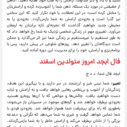
نکنید و با یاد و ذکر خداوند، آرامش را به قلب خود هدیه دهید. آگاهی
از حقیقتی در مورد یک مسئله، ذهن شما را آشوب‌زده کرده و آرامش‌تان
را مختل کرده است؛ در این لحظات، با خود تکرار کنید که این سختی
نیز گذرا است و به‌زودی آرامش به شما بازمی‌گردد. به‌زودی پا به
محیطی جدید خواهید گذاشت که تجربه‌ای تازه برایتان به ارمغان
می‌آورد. تغییری مهم در زندگی شخصی نزدیک به شما رخ خواهد داد که
به طور مستقیم یا غیرمستقیم بر زندگی شما نیز اثر می‌گذارد و ممکن
است دیدگاه‌تان را تغییر دهد. روزهای شلوغی در پیش دارید، پس با
برنامه‌ریزی و آرامش، خود را برای مدیریت این دوره آماده کنید.
فال ابجد امروز متولدین اسفند
ابجد فال شما: د د ج
تعبیر:
شما نیتی خیر و ارزشمند در سر دارید و با پیگیری این هدف،
زندگی‌تان از آشوب و بی‌نظمی رهایی خواهد یافت و به آرامش و ثبات
دست خواهید یافت. چالش‌ها و موانعی که با آن‌ها روبه‌رو هستید
به‌زودی برطرف خواهند شد و گره‌های موجود در مسیرتان باز می‌شوند،
به‌طوری که راه برای پیشرفت شما هموار خواهد شد. به‌زودی فردی با
شما تماس خواهد گرفت و خبری به شما می‌دهد که نگرانی و دغدغه
بزرگی را از دلتان برطرف می‌کند و آرامش خاطر را به شما بازمی‌گرداند.