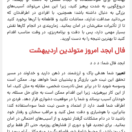
بهانه‌ای برای سوءاستفاده یا ایجاد مشکل به دست او بیفتد. از
دروغ‌گویی به شدت پرهیز کنید، زیرا این عمل می‌تواند آسیب‌های
بزرگی به دنبال داشته باشد؛ همچنین، با افرادی در اطراف‌تان که
می‌دانید صداقت ندارند، مماشات نکنید و قاطعانه با آن‌ها برخورد کنید
تا از تأثیرات منفی‌شان در امان بمانید. زمان‌بندی در انجام کارها نقش
بسیار مهمی دارد، پس با دقت و برنامه‌ریزی، در وقت مناسب اقدام
کنید تا بهترین نتیجه را به دست آورید.
فال ابجد امروز متولدین اردیبهشت
ابجد فال شما: د د د
تعبیر:
شما هدفی پاک و ارزشمند در ذهن دارید و خداوند در مسیر
تحقق این نیت خیر، یاری‌گر و پشتیبان شما خواهد بود. ممکن است
وسوسه شوید تا در برابر عمل نادرست شخصی، مقابله به مثل کنید، اما
از این کار بپرهیزید، زیرا این اقدام ممکن است به جای حل مسئله، به
خودتان آسیب برساند و شما را در موقعیت دشواری قرار دهد. فردی در
اطراف شما قصد دارد از اعتماد و حسن نیت شما سوءاستفاده کند؛
بنابراین، با هوشیاری و دقت عمل کنید و مراقب سخنان و رفتار خود
باشید تا در دام مشکلات گرفتار نشوید و از آسیب‌های احتمالی در امان
بمانید. برای تجدید قوا و دوری از فشارهای روزمره، حتی اگر فقط برای
یک روز باشد، از محیط شلوغ شهر فاصله بگیرید و به مکانی آرام بروید تا