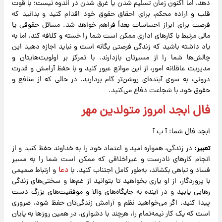
دهد، اما اکنون زمان تسلیم شدن یا غرق شدن در اندوه نیست؛ با قوت
قلب و اراده محکم، برای احقاق حقوق خود اقدام کنید و بدانید که
فرصت برای ابراز احساسات بعداً فراهم خواهد شد. مسائل حقوقی یا
مالی مرتبط با کارهای اداری ممکن است شما را خسته و کلافه کند، اما به
یاد داشته باشید که زندگی فرصتی یگانه است و نباید اجازه دهید این
چالش‌ها شما را از مسیرتان بازدارند. با تمرکز بر اولویت‌هایتان و
مدیریت عاقلانه امور، از این موانع عبور کنید و با حفظ آرامش و قدرت
درونی، به سوی آینده‌ای روشن‌تر گام بردارید، در حالی که از منافع و
حقوق خود با شجاعت دفاع می‌کنید.
فال ابجد امروز متولدین مهر
ابجد فال شما: آ ب آ
تعبیر:
در زندگی، همواره امید و اعتماد خود را به خداوند حفظ کنید و از
انجام کارهای نادرست و غیراخلاقی که ممکن است شما را به مسیر
فساد و تباهی بکشاند، به‌طور کامل اجتناب کنید. با
دعا
و ارتباط صمیمی
با پروردگار، از او یاری بخواهید تا بتوانید از غم‌ها و سختی‌های زندگی
رهایی یابید و در آینده به جایگاه‌های والا و موفقیت‌های بزرگ دست
پیدا کنید. اگر می‌خواهید نظم و آرامش زندگی‌تان حفظ شود، ضروری
است که یک کار نیمه‌تمام را، هرچند با دشواری، در همین روزها به پایان