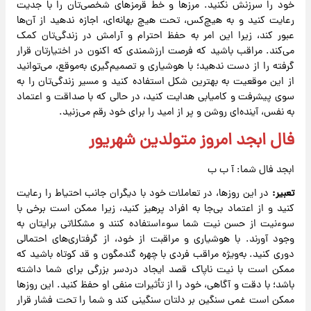
خود را سرزنش نکنید. مرزها و خط قرمزهای شخصی‌تان را با جدیت
رعایت کنید و به هیچ‌کس، تحت هیچ بهانه‌ای، اجازه ندهید از آن‌ها
عبور کند، زیرا این امر به حفظ احترام و آرامش در زندگی‌تان کمک
می‌کند. مراقب باشید که فرصت ارزشمندی که اکنون در اختیارتان قرار
گرفته را از دست ندهید؛ با هوشیاری و تصمیم‌گیری به‌موقع، می‌توانید
از این موقعیت به بهترین شکل استفاده کنید و مسیر زندگی‌تان را به
سوی پیشرفت و کامیابی هدایت کنید، در حالی که با صداقت و اعتماد
به نفس، آینده‌ای روشن و پر از امید را برای خود رقم می‌زنید.
فال ابجد امروز متولدین شهریور
ابجد فال شما: آ ب ب
تعبیر:
در این روزها، در تعاملات خود با دیگران جانب احتیاط را رعایت
کنید و از اعتماد بی‌جا به افراد پرهیز کنید، زیرا ممکن است برخی با
سوءنیت از حسن نیت شما سوءاستفاده کنند و مشکلاتی برایتان به
وجود آورند. با هوشیاری و مراقبت از خود، از گرفتاری‌های احتمالی
دوری کنید. به‌ویژه مراقب فردی با چهره گندمگون و قد کوتاه باشید که
ممکن است با نیت ناپاک قصد ایجاد دردسر بزرگی برای شما داشته
باشد؛ با دقت و آگاهی، خود را از تأثیرات منفی او حفظ کنید. این روزها
ممکن است غمی سنگین بر دلتان سنگینی کند و شما را تحت فشار قرار