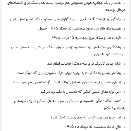
هشدار بانک جهانی؛ هوش مصنوعی هم فرصت است، هم ریسک برای اقتصادهای
درحال توسعه
پنتاگون و راز F-۳۵؛ حذف بی‌سابقه گزارش‌های عملکرد جنگنده‌های نسل پنجم
قیمت دلار بازار آزاد امروز پنجشنبه ۱۵ مرداد ۱۴۰۵ +جدول
قیمت طلا و سکه امروز پنجشنبه ۱۵ مرداد ۱۴۰۵
واشنگتن‌پست فاش کرد: مشاجره ترامپ با وزیر جنگ آمریکا بر سر کاهش ذخایر
مهمات در نبرد با ایران
شارژ جدید کالابرگ برای سه دهک؛ جزئیات اعلام شد
واکنش ونس به مذاکرات با ایران؛ تهران طرف دشواری برای گفت‌وگو است
ادعای جنجالی ترامپ؛ ایران به‌دنبال توافق است، گزینه نظامی هم پابرجاست
آش یخ؛ غذای سنتی خنکی که تابستان را دلپذیرتر می‌کند
کشف شگفت‌انگیز طلسم‌های سوسکی و مجسمه‌های سنگی در یک گورستان
باستانی + عکس
این چای هندی می‌تواند به چربی‌سوزی کمک کند؟
فال حافظ پنجشنبه ۱۵ مرداد ماه ۱۴۰۵