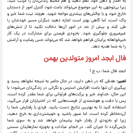
به افکار و ذهن خود نظم دهید و هم محیط زندگی‌تان را مرتب کنید،
زیرا بی‌توجهی به این موضوع می‌تواند باعث شود کنترل امور از دستتان
خارج شود و با چالش‌های بیشتری مواجه شوید. هرچند نیت شما خیر و
پاک است، اما گاهی بهتر است اجازه دهید دیگران مسیر خودشان را
طی کنند و بیش از حد در امور آن‌ها دخالت نکنید تا از تنش‌های
غیرضروری جلوگیری شود. به‌زودی فرصتی برای مشارکت در یک کار
خیرخواهانه برایتان فراهم خواهد شد که می‌تواند حس رضایت و آرامش
را به شما هدیه دهد.
فال ابجد امروز متولدین بهمن
ابجد فال شما: ب ج آ
تعبیر:
هدفی که در ذهن دارید، در حال حاضر به نتیجه نخواهد رسید و
پیگیری آن تنها باعث افزایش استرس و نگرانی در زندگی‌تان می‌شود؛ با
این حال، خداوند خیر و برکت‌های فراوانی برای شما مقدر کرده است،
پس با دقت و هوشمندی از فرصت‌هایی که در اختیارتان قرار می‌گیرد،
استفاده کنید تا به بهترین نتایج دست یابید. فردی با رفتارش شما را
آزرده‌خاطر کرده است، اما صبور باشید و خویشتن‌داری به خرج دهید،
زیرا او به‌زودی از رفتار خود پشیمان خواهد شد و به سوی شما
بازمی‌گردد تا جبران کند. در انجام عبادات و به‌ویژه نمازهایتان سستی