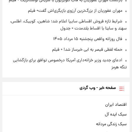
بازگشت مهران غفوریان به قاب تلویزیون با سریالی نوستالژیک + فیلم
۱ روز پیش
پروین اعتصامی در دوران نوجوانی؛ اواخر دهه
مهران غفوریان از بزرگ‌ترین آرزوی بازیگری‌اش گفت+ فیلم
۱۲۹۰ شمسی
شرایط تازه فروش اقساطی سایپا اعلام شد؛ شاهین، کوییک، اطلس،
سهند و ساینا با اقساط بلندمدت + جدول
فال روزانه واقعی پنجشنبه ۱۵ مرداد ۱۴۰۵
حمله لفظی قیصر به ابی خبرساز شد! + فیلم
ادعای جدید وزیر خزانه‌داری آمریکا درخصوص توافق برای بازگشایی
تنگه هرمز
صفحه خبر - وب گردی
اقتصاد ایران
سبک ایده آل
سبک زندگی مردانه