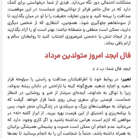
مشکلات احتمالی دور نگه می‌دارد. فردی از شما درخواستی برای کمک
دارد که در حال حاضر فراتر از توانایی‌های شماست؛ در این موقعیت،
صداقت را پیشه کنید و بدون تعارف، حقیقت را با او در میان بگذارید تا
از سوءتفاهم جلوگیری شود. همچنین، انتظاری که از شخص دیگری
دارید، ممکن است منطقی و منصفانه نباشد؛ بهتر است او را آزاد بگذارید
و از ایجاد تنش یا دشمنی غیرضروری اجتناب کنید تا روابطتان سالم و
آرام باقی بماند.
فال ابجد امروز متولدین مرداد
ابجد فال شما: ب د د
تعبیر:
در روابط خود با اطرافیانتان صداقت و راستی را سرلوحه قرار
دهید و اجازه ندهید هیچ‌گونه کینه یا ناراحتی در دلتان ریشه بدواند،
زیرا با توکل به خداوند، آینده‌ای سرشار از خیر و روشنایی در انتظار
شماست. فرصتی برای سفری پیش روی شما قرار خواهد گرفت که
می‌تواند به موفقیت‌های بزرگ و سربلندی در زندگی‌تان منجر شود، پس
با برنامه‌ریزی و اشتیاق از این فرصت بهره ببرید. از ابراز کلمه «نه» در
مواقعی که لازم است، هراس نداشته باشید و اگر کاری وجود دارد که
می‌دانید عدم انجام آن ممکن است حسرت و پشیمانی همیشگی برایتان
به همراه داشته باشد، حتماً با شجاعت آن را به انجام برسانید تا بعدها