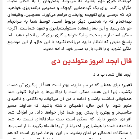
دریافت خبری مهم باشید که می‌تواند زندگی‌تان را به شکلی مثبت
دگرگون کند. برای یک گردهمایی کوچک و صمیمی برنامه‌ریزی خواهید
کرد که فرصتی برای تقویت روابطتان فراهم می‌آورد. همچنین، وظیفه‌ای
نیمه‌تمام که به شخصی دیگر مربوط است، توسط شما به سرانجام
خواهد رسید و این نشان‌دهنده مسئولیت‌پذیری و تعهد شماست. اگرچه
ممکن است از سر محبت و نیک‌خواهی کاری برای کسی انجام دهید، اما
پاسخ مثبتی که انتظار دارید دریافت نکنید؛ با این حال، از این موضوع
دلگیر نشوید و با قلب باز به مسیر خود ادامه دهید.
فال ابجد امروز متولدین دی
ابجد فال شما: ب د د
تعبیر:
برای هدفی که در سر دارید، بهتر است فعلاً از پیگیری آن دست
بکشید، زیرا این هدف ممکن است با توانایی‌ها و شرایط کنونی شما
همخوانی نداشته باشد و ادامه دادن آن می‌تواند به ناکامی و ناامیدی
منجر شود؛ با این حال، اطمینان داشته باشید که خداوند مسیر
مناسب‌تر و بهتری را پیش روی شما قرار خواهد داد. در اطراف شما
افرادی حضور دارند که ممکن است نیت صادقانه‌ای نسبت به شما
نداشته باشند؛ با هوشیاری و احتیاط از آن‌ها فاصله بگیرید تا از آسیب‌ها
و مشکلات احتمالی در امان بمانید. در این روزها، ضروری است که هم