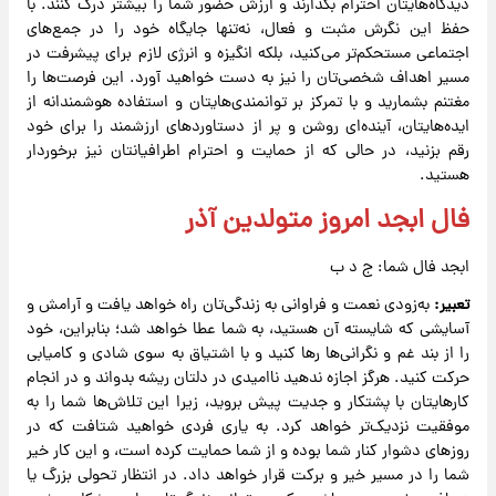
دیدگاه‌هایتان احترام بگذارند و ارزش حضور شما را بیشتر درک کنند. با
حفظ این نگرش مثبت و فعال، نه‌تنها جایگاه خود را در جمع‌های
اجتماعی مستحکم‌تر می‌کنید، بلکه انگیزه و انرژی لازم برای پیشرفت در
مسیر اهداف شخصی‌تان را نیز به دست خواهید آورد. این فرصت‌ها را
مغتنم بشمارید و با تمرکز بر توانمندی‌هایتان و استفاده هوشمندانه از
ایده‌هایتان، آینده‌ای روشن و پر از دستاوردهای ارزشمند را برای خود
رقم بزنید، در حالی که از حمایت و احترام اطرافیانتان نیز برخوردار
هستید.
فال ابجد امروز متولدین آذر
ابجد فال شما: ج د ب
تعبیر:
به‌زودی نعمت و فراوانی به زندگی‌تان راه خواهد یافت و آرامش و
آسایشی که شایسته آن هستید، به شما عطا خواهد شد؛ بنابراین، خود
را از بند غم و نگرانی‌ها رها کنید و با اشتیاق به سوی شادی و کامیابی
حرکت کنید. هرگز اجازه ندهید ناامیدی در دلتان ریشه بدواند و در انجام
کارهایتان با پشتکار و جدیت پیش بروید، زیرا این تلاش‌ها شما را به
موفقیت نزدیک‌تر خواهد کرد. به یاری فردی خواهید شتافت که در
روزهای دشوار کنار شما بوده و از شما حمایت کرده است، و این کار خیر
شما را در مسیر خیر و برکت قرار خواهد داد. در انتظار تحولی بزرگ یا