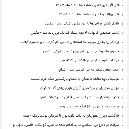
فال قهوه روزانه پنجشنبه ۱۵ مرداد ماه ۱۴۰۵
فال روزانه واقعی پنجشنبه ۱۵ مرداد ۱۴۰۵
بازیگر فیلم اخراجی‌ها با این عکس آفتابی شد + عکس
ژست صمیمی خانواده ۴ نفره شیلا خداداد پربازدید شد + عکس
پزشکیان: رهبری درباره تفاهمنامه بر اساس نظر کارشناسی تصمیم گرفتند
تصاویر متفاوت یاسمین شجریان در کنار پدرش+ عکس
جزئیات شرط ایران برای بازگشایی تنگه هرمز
حمله لفظی قیصر به ابی خبرساز شد! + فیلم
غریب‌آبادی: تفاهم با عمان به معنای بازگشایی تنگه هرمز نیست
مهران غفوریان از بزرگ‌ترین آرزوی بازیگری‌اش گفت+ فیلم
تاکید پزشکیان بر نقش آموزه‌های قرآنی در پیشرفت کشور
پرسپولیس پیش از آغاز لیگ به پیروزی رسید
بازگشت مهران غفوریان به قاب تلویزیون با سریالی نوستالژیک + فیلم
شرایط تازه فروش اقساطی سایپا اعلام شد؛ شاهین، کوییک، اطلس، سهند و