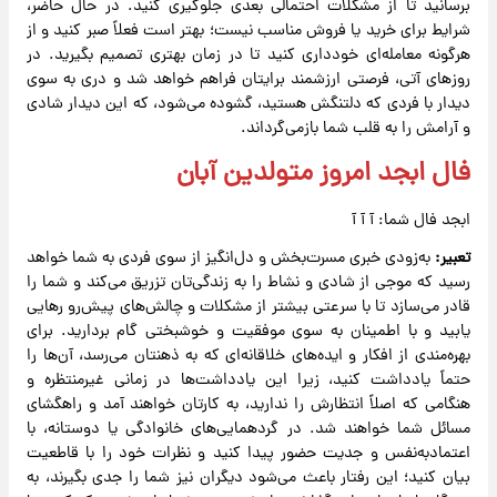
برسانید تا از مشکلات احتمالی بعدی جلوگیری کنید. در حال حاضر،
شرایط برای خرید یا فروش مناسب نیست؛ بهتر است فعلاً صبر کنید و از
هرگونه معامله‌ای خودداری کنید تا در زمان بهتری تصمیم بگیرید. در
روزهای آتی، فرصتی ارزشمند برایتان فراهم خواهد شد و دری به سوی
دیدار با فردی که دلتنگش هستید، گشوده می‌شود، که این دیدار شادی
و آرامش را به قلب شما بازمی‌گرداند.
فال ابجد امروز متولدین آبان
ابجد فال شما: آ‌‌ آ ‌آ‌
تعبیر:
به‌زودی خبری مسرت‌بخش و دل‌انگیز از سوی فردی به شما خواهد
رسید که موجی از شادی و نشاط را به زندگی‌تان تزریق می‌کند و شما را
قادر می‌سازد تا با سرعتی بیشتر از مشکلات و چالش‌های پیش‌رو رهایی
یابید و با اطمینان به سوی موفقیت و خوشبختی گام بردارید. برای
بهره‌مندی از افکار و ایده‌های خلاقانه‌ای که به ذهنتان می‌رسد، آن‌ها را
حتماً یادداشت کنید، زیرا این یادداشت‌ها در زمانی غیرمنتظره و
هنگامی که اصلاً انتظارش را ندارید، به کارتان خواهند آمد و راهگشای
مسائل شما خواهند شد. در گردهمایی‌های خانوادگی یا دوستانه، با
اعتمادبه‌نفس و جدیت حضور پیدا کنید و نظرات خود را با قاطعیت
بیان کنید؛ این رفتار باعث می‌شود دیگران نیز شما را جدی بگیرند، به