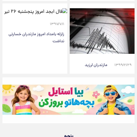
۱۳۹۷/۷/۱
زلزله بامداد امروز مازندران خسارتی
نداشت
مازندران لرزید
۱۳۹۹/۲/۲۹
پنجره