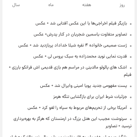
ارزش سهام عدالت برای امروز چهارشنبه ۱۴ مرداد
روز
هفته
ماه
سال
+ جدول
بازیگر فیلم اخراجی‌ها با این عکس آفتابی شد + عکس
۱ روز پیش
آغاز طرح جدید فروش مشارکت در تولید سایپا؛
تصاویر متفاوت یاسمین شجریان در کنار پدرش+ عکس
نام خودرو، مبلغ پیش پرداخت و زمان تحویل |
سود مشارکت چند درصد است؟
ژست صمیمی خانواده ۴ نفره شیلا خداداد پربازدید شد + عکس
۱ روز پیش
قدرت نمایی نوید محمدزاده به سبک بروس لی + عکس
زمان پخش «مرد سه هزار چهره» مشخص شد
اشک های پائولو مالدینی در مراسم هم بازی قدیمی اش فرانکو بارزی +
فیلم
۱ روز پیش
پست مفهومی جدید پویا امینی وایرال شد + عکس
کار استقلال و رامین رضاییان رسما تمام شد +
عکس / خداحافظی صمیمانه آبی ها با رامین!
جزئیات شرط ایران برای بازگشایی تنگه هرمز
آمریکا برخی از تحریم‌های مربوط به سپاه را لغو کرد + عکس
۱ روز پیش
آتش اختلاف در اینستاگرام؛ تمجید از حردانی به
سرنوشت عجیب این هتل بزرگ در ارمنستان که هرگز به بهره‌برداری
مذاق رضاییان خوش نیامد+عکس
نرسید + تصاویر