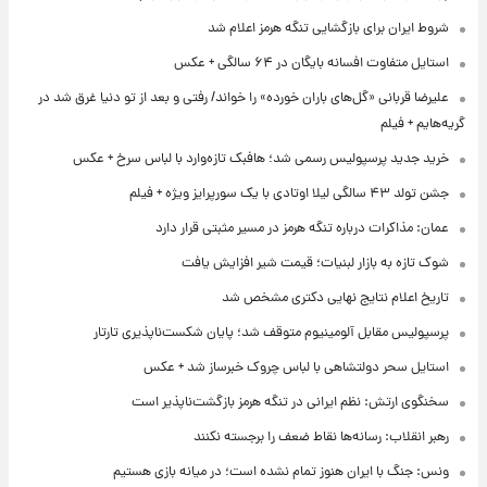
شروط ایران برای بازگشایی تنگه هرمز اعلام شد
استایل متفاوت افسانه بایگان در ۶۴ سالگی + عکس
علیرضا قربانی «گل‌های باران خورده» را خواند/ رفتی و بعد از تو دنیا غرق شد در
گریه‌هایم + فیلم
خرید جدید پرسپولیس رسمی شد؛ هافبک تازه‌وارد با لباس سرخ + عکس
جشن تولد ۴۳ سالگی لیلا اوتادی با یک سورپرایز ویژه + فیلم
عمان: مذاکرات درباره تنگه هرمز در مسیر مثبتی قرار دارد
شوک تازه به بازار لبنیات؛ قیمت شیر افزایش یافت
تاریخ اعلام نتایج نهایی دکتری مشخص شد
پرسپولیس مقابل آلومینیوم متوقف شد؛ پایان شکست‌ناپذیری تارتار
استایل سحر دولتشاهی با لباس چروک خبرساز شد + عکس
سخنگوی ارتش: نظم ایرانی در تنگه هرمز بازگشت‌ناپذیر است
رهبر انقلاب: رسانه‌ها نقاط ضعف را برجسته نکنند
ونس: جنگ با ایران هنوز تمام نشده است؛ در میانه بازی هستیم