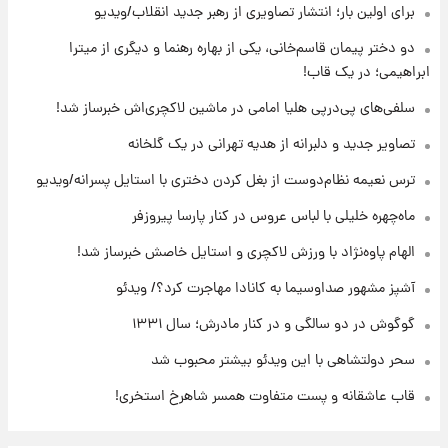
۲۱ ساعت پیش
برای اولین بار؛ انتشار تصاویری از رهبر جدید انقلاب/ویدیو
ادعای جنجالی درباره اینفانتینو؛ اتهام پرداخت
پول به معشوقه با درآمد یوفا
دو دختر پیمان قاسم‌خانی، یکی از بهاره رهنما و دیگری از میترا
ابراهیمی؛ در یک قاب!
۲۱ ساعت پیش
سلفی‌های پی‌درپی هلیا امامی در ماشین لاکچری‌اش خبرساز شد!
هشدار درباره کمبود یک ماده معدنی؛ خطر
آلزایمر و زوال عقل افزایش می‌یابد؟
تصاویر جدید و دلبرانه از هدیه تهرانی در یک گلخانه
ترس نعیمه نظام‌دوست از بغل کردن دختری با استایل پسرانه/ویدیو
۲۱ ساعت پیش
انتقاد تند پیمان طالبی از مسئولان استقلال در
ماه‌چهره خلیلی با لباس عروس در کنار پارسا پیروزفر
پی رفتن رامین رضاییان+ عکس
الهام پاوه‌نژاد با ورزش لاکچری و استایل خاصش خبرساز شد!
آشپز مشهور صداوسیما به کانادا مهاجرت کرد؟/ ویدئو
گوگوش در دو سالگی و در کنار مادرش؛ سال ۱۳۳۱
سحر دولتشاهی با این ویدئو بیشتر محبوب شد
قاب عاشقانه و پست متفاوت همسر شاهرخ استخری!