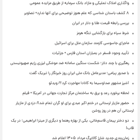
واگذاری املاک تملیکی و مازاد بانک سرمایه از طریق مزایده عمومی
۸ کشف باستان شناسی که علم هنوز توضیحی برای آنها ندارد+ تصاویر
بررسی رابطه قیمت طلا و دلار در ایران
شرط سپاه برای بازگشایی تنگه هرمز
ماجرای جاسوسی کارمند سازمان ملل برای اسرائیل
تأیید وجود فسفر در بمباران استان فارس + جزئیات
رهگیری با چند دلار؛ شکست سنگین سامانه ضد موشکی لیزری رژیم صهیونیستی
با صدور پیامی؛ مدیرعامل بانک ملی ایران روز خبرنگار را تبریک گفت
آشپز مشهور صداوسیما به کانادا مهاجرت کرد؟/ ویدئو
لحظه برخورد رعد و برق به ساختمان مرکز تجارت جهانی در آمریکا + فیلم
حضور مازیار لرستانی در ختم اکبر عبدی برای او گران تمام شد!/ دزدی از مازیار
لرستانی آن هم در روز روشن
دو دختر پیمان قاسم‌خانی، یکی از بهاره رهنما و دیگری از میترا ابراهیمی؛ در یک
قاب!
زمان‌بندی جدید شارژ کالابرگ مرداد ۱۴۰۵ اعلام شد