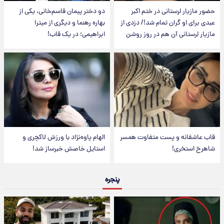
حضور مازیار لرستانی در ختم اکبر
دو دختر پیمان قاسم‌خانی، یکی از
عبدی برای او گران تمام شد!/ دزدی از
بهاره رهنما و دیگری از میترا
مازیار لرستانی آن هم در روز روشن
ابراهیمی؛ در یک قاب!
قاب عاشقانه و پست متفاوت همسر
الهام پاوه‌نژاد با ورزش لاکچری و
شاهرخ استخری!
استایل خاصش خبرساز شد!
پنجره