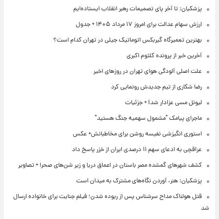
پزشکیان: تا آخر پای تصمیمات رهبر انقلاب ایستاده‌ایم
ارزش سهام عدالت برای امروز ۱۷ مرداد ۱۴۰۵ + جدول
بهترین تعمیرگاه گیربکس اتوماتیک جیلی در تهران کدام است؟
آخرین خبر از پرونده کلثوم اکبری
علت اصلی آلودگی هوای تهران در روزهای اخیر
رضا شکاری از تیم جدیدش رونمایی کرد
لیونل مسی عزادار شد! + جزئیات
ماجرای پیامک "مشمول سهمیه جنگ هستید"
استوری انگیزشی نفیسه روشن برای مخاطبانش+ عکس
عراقچی به ادعای سهم ۱۱ درصدی ایران از خزر پاسخ داد
کشف شهرهای گمشده مصر باستان در اعماق دریا و زیر شن‌های صحرا + تصاویر
پزشکیان: هنر، آوردن نگاه‌های مشترک به میدان است
قتل هولناک مداح سرشناس پس از ربوده شدن؛ فیلم جنایت برای خانواده ارسال
شد