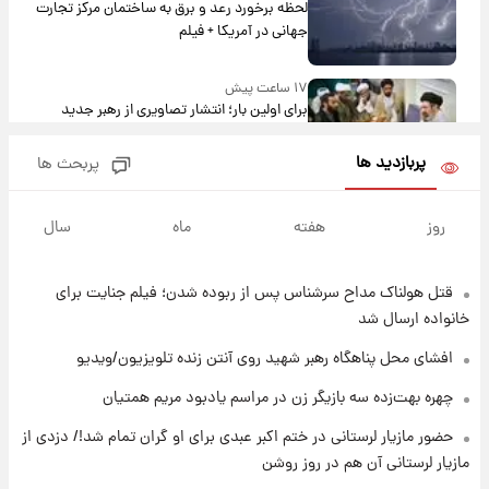
لحظه برخورد رعد و برق به ساختمان مرکز تجارت
جهانی در آمریکا + فیلم
۱۷ ساعت پیش
برای اولین بار؛ انتشار تصاویری از رهبر جدید
انقلاب/ویدیو
پربازدید ها
پربحث ها
۱۸ ساعت پیش
تصاویر عمامه بستن به شیوه خاتمی/ویدیو
روز
هفته
ماه
سال
قتل هولناک مداح سرشناس پس از ربوده شدن؛ فیلم جنایت برای
۲۰ ساعت پیش
افشای محل پناهگاه‌ رهبر شهید روی آنتن زنده
خانواده ارسال شد
تلویزیون/ویدیو
افشای محل پناهگاه‌ رهبر شهید روی آنتن زنده تلویزیون/ویدیو
۲۱ ساعت پیش
چهره بهت‌زده سه بازیگر زن در مراسم یادبود مریم همتیان
ثریا اسفندیاری بعد از طلاق و در دیدار با گروه
حضور مازیار لرستانی در ختم اکبر عبدی برای او گران تمام شد!/ دزدی از
بیتلز
مازیار لرستانی آن هم در روز روشن