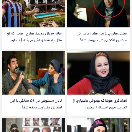
سلفی‌های پی‌درپی هلیا امامی در
خانه مجلل محمد صلاح، جایی که او
ماشین لاکچری‌اش خبرساز شد!
مثل پادشاه زندگی می‌کند | تصاویر
افشاگری هولناک بهنوش بختیاری از
لادن مستوفی در ۵۴ سالگی با این
تجارت موی اجساد + عکس
استایل متفاوت دیده شد!