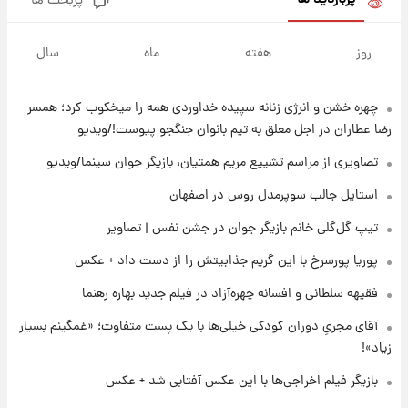
پربازدید ها
پربحث ها
۲۱ ساعت پیش
زمان پخش «مرد سه هزار چهره» مشخص شد
روز
هفته
ماه
سال
چهره خشن و انرژی زنانه سپیده خداوردی همه را میخکوب کرد؛ همسر
۲۱ ساعت پیش
کار استقلال و رامین رضاییان رسما تمام شد +
رضا عطاران در اجل معلق به تیم بانوان جنگجو پیوست!/ویدیو
عکس / خداحافظی صمیمانه آبی ها با رامین!
تصاویری از مراسم تشییع مریم همتیان، بازیگر جوان سینما/ویدیو
۲۲ ساعت پیش
استایل جالب سوپرمدل روس در اصفهان
آتش اختلاف در اینستاگرام؛ تمجید از حردانی به
تیپ گل‌گلی خانم بازیگر جوان در جشن نفس | تصاویر
مذاق رضاییان خوش نیامد+عکس
پوریا پورسرخ با این گریم جذابیتش را از دست داد + عکس
۲۲ ساعت پیش
فقیهه سلطانی و افسانه چهره‌آزاد در فیلم جدید بهاره رهنما
پروین اعتصامی در دوران نوجوانی؛ اواخر دهه
۱۲۹۰ شمسی
آقای مجریِ دوران کودکی خیلی‌ها با یک پست متفاوت؛ «غمگینم بسیار
زیاد»!
۲۲ ساعت پیش
بازیگر فیلم اخراجی‌ها با این عکس آفتابی شد + عکس
قدرت‌نمایی نظامی چین؛ بمب‌افکن حامل موشک
هسته‌ای در آسمان ظاهر شد