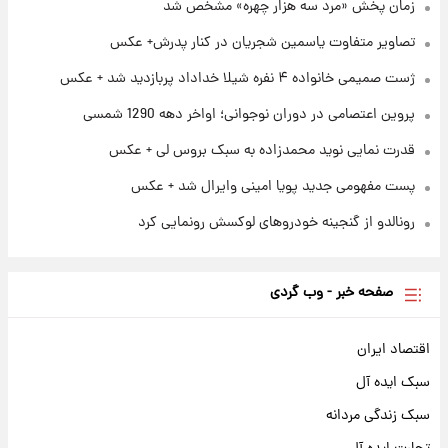
زمان پخش «مرد سه هزار چهره» مشخص شد
تصاویر متفاوت یاسمین شجریان در کنار پدرش+ عکس
۲۳ ساعت پیش
رونالدو از گنجینه خودروهای لوکسش رونمایی
ژست صمیمی خانواده ۴ نفره شیلا خداداد پربازدید شد + عکس
کرد
پروین اعتصامی در دوران نوجوانی؛ اواخر دهه 1290 شمسی
قدرت نمایی نوید محمدزاده به سبک بروس لی + عکس
پست مفهومی جدید پویا امینی وایرال شد + عکس
رونالدو از گنجینه خودروهای لوکسش رونمایی کرد
صفحه خبر - وب گردی
اقتصاد ایران
سبک ایده آل
سبک زندگی مردانه