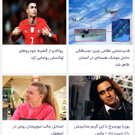
قدرت‌نمایی نظامی چین؛ بمب‌افکن
رونالدو از گنجینه خودروهای
حامل موشک هسته‌ای در آسمان
لوکسش رونمایی کرد
ظاهر شد
پوریا پورسرخ با این گریم جذابیتش
استایل جالب سوپرمدل روس در
را از دست داد + عکس
اصفهان