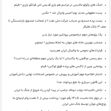
اشک های پائولو مالدینی در مراسم هم بازی قدیمی اش فرانکو بارزی + فیلم
پست مفهومی جدید پویا امینی وایرال شد + عکس
پشت پرده‌ مسدودی حساب شرکت ملی نفت / از ضمانت صندوق بازنشستگی تا
صف ۳ بانک طلبکار
یک پژوهش مهم درخصوص پروتئین مورد نیاز بدن
منتخب بهترین خانه های جهان به لحاظ معماری + تصاویر
قراردادهای نجومی به والیبال ایران هم رسید
سفر رسمی عراقچی به پاکستان / آیا یک رایزنی مهم منطقه‌ای در راه است؟
رونمایی چین از تاکسی های پرنده فوق لوکس+ فیلم
انتشار اطلاعیه مهم آموزش و پرورش در خصوص امتحانات نهایی دانش‌آموزان
این قانون سربازی به نفع بیرانوند شد!
تلاش ناامیدانه‌ دولت دونالد ترامپ در پیدا کردن راه خروج از جنگ با ایران
در چهار ماه نخست ۱۴۰۵ رقم خورد؛ پرداخت بیش از ۸ همت وام ازدواج به
زوج‌های جوان توسط بانک ملی ایران