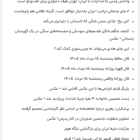
واکنش ونس به مذاکرات با ایران؛ تهران طرف دشواری برای گفت‌وگو است
ادعای جنجالی ترامپ؛ ایران به‌دنبال توافق است، گزینه نظامی هم پابرجاست
آش یخ؛ غذای سنتی خنکی که تابستان را دلپذیرتر می‌کند
کشف شگفت‌انگیز طلسم‌های سوسکی و مجسمه‌های سنگی در یک گورستان
باستانی + عکس
این چای هندی می‌تواند به چربی‌سوزی کمک کند؟
فال حافظ پنجشنبه ۱۵ مرداد ماه ۱۴۰۵
فال قهوه روزانه پنجشنبه ۱۵ مرداد ماه ۱۴۰۵
فال روزانه واقعی پنجشنبه ۱۵ مرداد ۱۴۰۵
بازیگر فیلم اخراجی‌ها با این عکس آفتابی شد + عکس
ژست صمیمی خانواده ۴ نفره شیلا خداداد پربازدید شد + عکس
پزشکیان: رهبری درباره تفاهمنامه بر اساس نظر کارشناسی تصمیم گرفتند
تصاویر متفاوت یاسمین شجریان در کنار پدرش+ عکس
جزئیات شرط ایران برای بازگشایی تنگه هرمز
حمله لفظی قیصر به ابی خبرساز شد! + فیلم