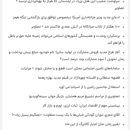
سرنوشت عجیب این هتل بزرگ در ارمنستان که هرگز به بهره‌برداری نرسید +
تصاویر
ادعای جدید وزیر خزانه‌داری آمریکا درخصوص توافق برای بازگشایی تنگه هرمز
۱۰۰ هکتار از تالاب میانکاله در آتش عمدی خاکستر شد + تصاویر
پزشکیان: وحدت و همبستگی کشورهای اسلامی می‌تواند زمینه غلبه حق بر باطل
را فراهم کند
آغاز طرح جدید فروش مشارکت در تولید سایپا؛ نام خودرو، مبلغ پیش پرداخت و
زمان تحویل | سود مشارکت چند درصد است؟
سامانه‌های تامین اجتماعی ممکن است قطع و یا مختل شوند + جزئیات
فقیهه سلطانی و افسانه چهره‌آزاد در فیلم جدید بهاره رهنما
استقلال جانشین رامین را از اسپانیا می آورد
تصاویری از مراسم تشییع مریم همتیان، بازیگر جوان سینما/ویدیو
پیشبینی مهم از اقتصاد ایران: ثبات ارزی، تورم و بازار کار
آقای مجریِ دوران کودکی خیلی‌ها با یک پست متفاوت؛ «غمگینم بسیار زیاد»!
تغییر زمان شارژ اعتبار کالابرگ از این ماه