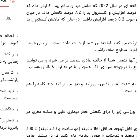
ورزش با شدت بالاتر ممکن است ال دی ال را بهبود بخشد: مطالعه ای در سال 2022 که شامل مردان سالم بود، گزارش داد که
12 هفته ورزش روزانه با شدت متوسط، کلسترول خوب را 6.6 درصد افزایش و کلسترول بد را 7.2 درصد کاهش داد. در میان
روز
کسانی که به ورزش روزانه با شدت بالا مشغول بودند، کلسترول خوب 8.2 درصد افزایش یافت، در حالی که کاهش کلسترول بد
لحظه احس
آغوش غزل 
حرکت می کنید اما تنفس شما از حالت عادی سخت تر نمی شود.
رام در سطوح صاف باشد.
واکنش خ
آنها تنفس شما از حالت عادی سخت تر می شود و می توانید
رضایی به د
یع یا دوچرخه سواری. اگر همچنان قادر به آواز خواندن هستید،
۵ سال 
بازنشستگی
 به شدت نفس نفس می زنید و تنها می توانید چند کلمه را هم
بازداشت 
یک است.
بیمارستان 
بازگشت م
 ورزشی زیر را برای کاهش خطر بیماری قلبی و سکته مغزی در
تصاویر ک
باقری؛ فرم
ورزش با شدت متوسط به مدت 150 دقیقه در هفته: برای مزایای قابل توجه، حداقل 150 دقیقه (دو ساعت و 30 دقیقه) تا 300
ید و تمرینات را طوری برنامه ریزی کنید که در بیشتر روزها