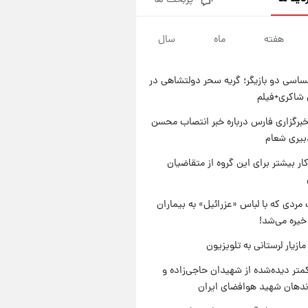
پربحث ها
جدول قیمت ایران‌خودرو امروز
جمعه ۱۶ مرداد؛ قیمت‌ها تغییر کرد
هفته
ماه
سال
۱ روز پیش
قیمت طلا و سکه امروز جمعه ۱۶
مرداد ۱۴۰۵ +جدول
اسی دو بازیگر؛ گریه سحر دولتشاهی در
۱ روز پیش
شاکری+فیلم
پشت پرده عکس جدید ترامپ؛
مقام آمریکایی درباره وضعیت او
برگزاری فارس درباره خبر انتصاب محسن
چه گفت؟
بیری شعام
۱ روز پیش
یک پیش‌بینی مهم از آینده بازار
کار بیشتر برای این گروه از متقاضیان
طلا
مردی که با لباس «عزرائیل» به بیماران
خیره می‌شد!
ازیار لرستانی به تلویزیون
متر دیده‌شده از شهیدان حاجی‌زاده و
اندهان شهید هوافضای ایران