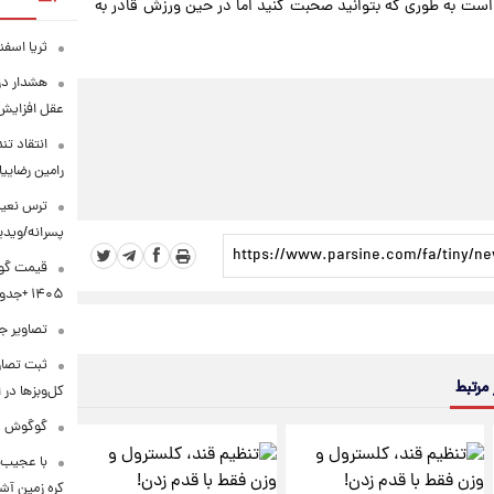
ت به طوری که بتوانید صحبت کنید اما در حین ورزش قادر به
ثریا اسفند
هشدار درب
عقل افزایش 
انتقاد تن
رامین رضای
ترس نعیم
پسرانه/ویدی
۱۴۰۵ +جدول
تصاویر جد
ثبت تصاو
 مرتبط
کل‌وبزها در 
گوگوش در 
با عجیب 
کره زمین آش