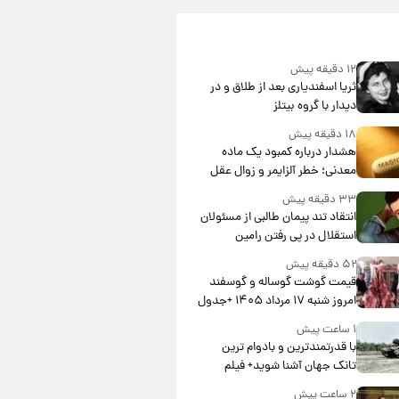
۱۲ دقیقه پیش
ثریا اسفندیاری بعد از طلاق و در
دیدار با گروه بیتلز
۱۸ دقیقه پیش
هشدار درباره کمبود یک ماده
معدنی؛ خطر آلزایمر و زوال عقل
افزایش می‌یابد؟
۳۳ دقیقه پیش
انتقاد تند پیمان طالبی از مسئولان
استقلال در پی رفتن رامین
رضاییان+ عکس
۵۲ دقیقه پیش
قیمت گوشت گوساله و گوسفند
امروز شنبه ۱۷ مرداد ۱۴۰۵ +جدول
۱ ساعت پیش
با قدرتمندترین و بادوام ترین
تانک جهان آشنا شوید+ فیلم
۲ ساعت پیش