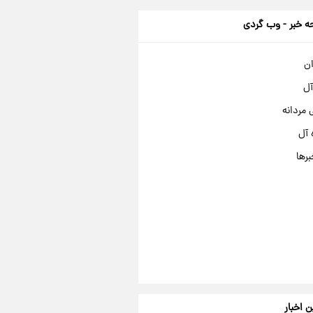
 خبر - وب گردی
ان
آل
مردانه
 آل
برها
ن اخبار