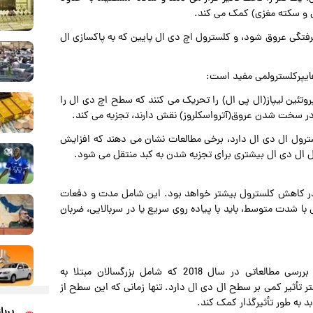
گرفتگی عروق شود، و کلسترول اچ دی ال پایین که به پاکسازی ال
 هایپرکلسترولمی مفید است:
روتئین لیپاز(ال پی ال) را تحریک می کنند که سطح اچ دی ال را
در سخت شدن عروق(آترواسکلروز) نقش دارند، تجزیه می کند.
سترول ال دی ال دارد، برخی مطالعات نشان می دهند که افزایش
 ال دی ال بیشتری برای تجزیه شدن به کبد منتقل می شود.
ن در کاهش کلسترول بیشتر خواهد بود. این شامل مدت و دفعات
شدت متوسط، باید با پیاده روی سریع یا در سربالایی، ضربان
ورزش با شدت کمتر تأثیر کمتری بر ال دی ال دارد: یک بررسی مطالعاتی در سال 2018 که شامل بزرگسالان مبتلا به
 تأثیر کمی بر سطح ال دی ال دارد. تنها زمانی که این سطح از
 به طور تأثیرگذار کمک کند.
پربا