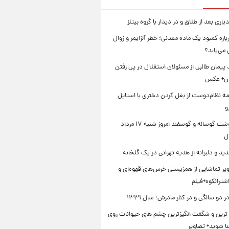
یاری بعد از طلاق و در دیدار با گروه بیتلز
اره کمبود یک ماده معدنی؛ خطر آلزایمر و زوال
می‌یابد؟
د پیمان طالبی از مسئولان استقلال در پی رفتن
یان+ عکس
ه نظام‌دوست از بغل کردن دختری با استایل
و
قیمت گوشت گوساله و گوسفند امروز شنبه ۱۷ مرداد
ید و دلبرانه از هدیه تهرانی در یک گلخانه
یر تماشایی از همزیستی خرس‌های قهوه‌ای و
اشترانکوه+فیلم
دو سالگی و در کنار مادرش؛ سال ۱۳۳۱
ترین و شگفت انگیزترین چشم های حیوانات روی
نا شوید+ تصاویر