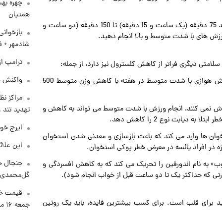
چهره بهت
همتیان
ورزش با شدت بالا برای 75 دقیقه در هفته: همچنین می توانید 75 دقیقه (یک ساعت و 15 دقیقه) تا 150 دقیقه (دو ساعت و
بازخوان
شادمهر + ف
ترامپ از
لامتی دیگری فراتر از کاهش کلسترول نیز دارد، از جمله:
واکنش هم
مدیریت وزن: مطالعات نشان می دهند که فقط 30 دقیقه ورزش هوازی با شدت متوسط در هفته با کاهش وزن متوسط 500
مراکز نظ
رزش نمی کنند، انجام ورزش با شدت متوسط می تواند به کاهش و
تهدید تند
دیابت نوع 2 را کاهش دهد.
ایرج خو
ان ها وارد می کند که باعث بازسازی و معدنی شدن استخوان
این علائ
ه در افراد یائسه در معرض خطر پوکی استخوان.
جنجال جد
ب» به نام اندورفین را تحریک می کند که به کاهش افسردگی و
گل‌محمدی!
ی که حداکثر یک تا دو ساعت قبل از خواب انجام شود).
قیمت خو
ید برای قلب است. برای کسب بیشترین فایده، باید یک روتین
جمعه ۱۶ مرداد منتشر شد