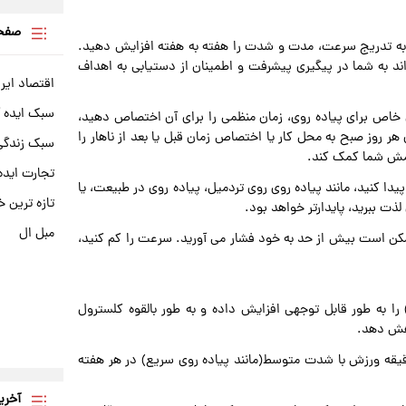
صفحه
 و به تدریج سرعت، مدت و شدت را هفته به هفته افزایش دهید.
اند به شما در پیگیری پیشرفت و اطمینان از دستیابی به اهداف
اقتصاد ایر
سبک ایده 
ن خاص برای پیاده روی، زمان منظمی را برای آن اختصاص دهید،
 هر روز صبح به محل کار یا اختصاص زمان قبل یا بعد از ناهار را
سبک زندگی 
آرامش شما کمک کند.
تجارت ایده
یدا کنید، مانند پیاده روی روی تردمیل، پیاده روی در طبیعت، یا
تازه ترین خ
ذت ببرید، پایدارتر خواهد بود.
مبل ال
کن است بیش از حد به خود فشار می آورید. سرعت را کم کنید،
ا به طور قابل توجهی افزایش داده و به طور بالقوه کلسترول
اهش دهد.
اسان سلامت به بزرگسالان توصیه می کنند حداقل 150 دقیقه ورزش با شدت متوسط(مانند پیاده روی سریع) در هر هفته
آخری