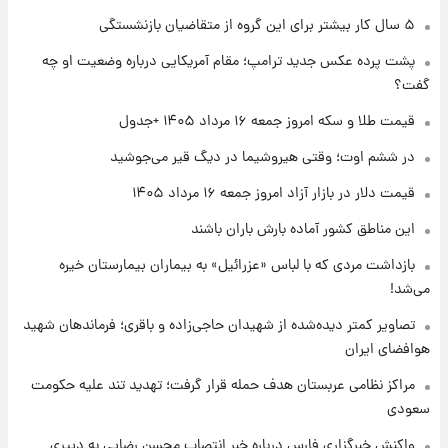
۱ روز پیش
۵ سال کار بیشتر برای این گروه از متقاضیان بازنشستگی
جزئیات فعال‌سازی «کیف پول ایران» اعلام
پشت پرده عکس جدید ترامپ؛ مقام آمریکایی درباره وضعیت او چه
شد+فیلم
گفت؟
۱ روز پیش
قیمت طلا و سکه امروز جمعه ۱۶ مرداد ۱۴۰۵ +جدول
تغییر تند قیمت محصولات ایران‌خودرو و سایپا
امروز پنجشنبه ۱۵ مرداد ۱۴۰۵ +جدول
در ششم اوت؛ وقتی هیروشیما در دیگ قیر می‌جوشید
قیمت دلار در بازار آزاد امروز جمعه ۱۶ مرداد ۱۴۰۵
۱ روز پیش
این مناطق کشور آماده بارش باران باشند
قیمت طلا و سکه امروز پنجشنبه ۱۵ مرداد ۱۴۰۵
بازداشت مردی که با لباس «عزرائیل» به بیماران بیمارستان خیره
می‌شد!
۱ روز پیش
شارژ جدید کالابرگ برای سه دهک؛ جزئیات اعلام
تصاویر کمتر دیده‌شده از شهیدان حاجی‌زاده و باقری؛ فرماندهان شهید
شد
هوافضای ایران
مراکز نظامی عربستان هدف حمله قرار گرفت؛ تهدید تند علیه حکومت
سعودی
واکنش خبرگزاری فارس درباره خبر انتصاب محسن رضایی به دبیری