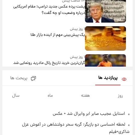
۱۴ ساعت پیش
پشت پرده عکس جدید ترامپ؛ مقام آمریکایی
درباره وضعیت او چه گفت؟
۱ روز پیش
یک پیش‌بینی مهم از آینده بازار طلا
۱ روز پیش
گران‌ترین خرید تاریخ رئال مادرید رونمایی شد
پربازدید ها
پربحث ها
۱ روز پیش
پیش‌بینی بارش‌های گسترده با ورود ال‌نینو؛ کدام
روز
هفته
ماه
سال
روزها پربارش‌تر خواهند بود؟
استایل عجیب صابر ابر وایرال شد + عکس
۱ روز پیش
شماره پیراهن خریدهای جدید پرسپولیس اعلام
لحظه احساسی دو بازیگر؛ گریه سحر دولتشاهی در آغوش غزل
شد؛ تیکدری، محبی و سرگیف با اعداد ویژه
شاکری+فیلم