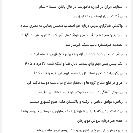
سفارت ایران در کازان: ماموریت در حال پایان است! + فیلم
بازگشت مازیار لرستانی به تلویزیون
واکنش خبرگزاری فارس درباره خبر انتصاب محسن رضایی به دبیری شعام
عابدینی: سپاه با پدافند بومی هواگردهای آمریکا را شکار و غنیمت گرفت
تصمیم غیرمنتظره دیپ‌سیک خبرساز شد
جزئیات محدودیت تردد در آزادراه تهران کرج قزوین تا ماه آینده
یک پیش ‌بینی مهم برای قیمت دلار، طلا و سکه شنبه ۱۷ مرداد ۱۴۰۵
بازیکن به درد نخور استقلال با مقصد اروپا این تیم را ترک کرد!
عراق بر خلع سلاح گروه‌ها و انحصار سلاح در دست دولت تاکید کرد
بازخوانی آهنگی در وصف حضرت زهرا توسط شادمهر + فیلم
ریاض: توافق دفاعی با ترکیه و پاکستان علیه هیچ کشوری نیست
بازداشت مردی که با لباس «عزرائیل» به بیماران بیمارستان خیره می‌شد!
همه چیز درباره فروش موی زنان
خبر خوش برای سرخ پوشان بیفوما در پرسپولیس ماندنی شد