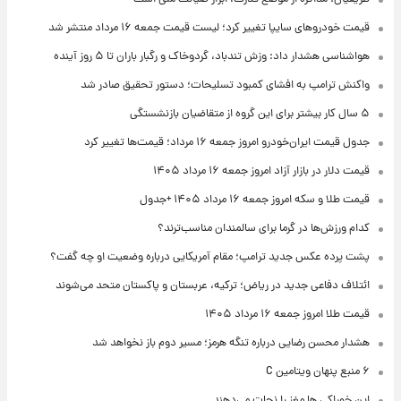
قیمت خودروهای سایپا تغییر کرد؛ لیست قیمت جمعه ۱۶ مرداد منتشر شد
هواشناسی هشدار داد: وزش تندباد، گردوخاک و رگبار باران تا ۵ روز آینده
واکنش ترامپ به افشای کمبود تسلیحات؛ دستور تحقیق صادر شد
۵ سال کار بیشتر برای این گروه از متقاضیان بازنشستگی
جدول قیمت ایران‌خودرو امروز جمعه ۱۶ مرداد؛ قیمت‌ها تغییر کرد
قیمت دلار در بازار آزاد امروز جمعه ۱۶ مرداد ۱۴۰۵
قیمت طلا و سکه امروز جمعه ۱۶ مرداد ۱۴۰۵ +جدول
کدام ورزش‌ها در گرما برای سالمندان مناسب‌ترند؟
پشت پرده عکس جدید ترامپ؛ مقام آمریکایی درباره وضعیت او چه گفت؟
ائتلاف دفاعی جدید در ریاض؛ ترکیه، عربستان و پاکستان متحد می‌شوند
قیمت طلا امروز جمعه ۱۶ مرداد ۱۴۰۵
هشدار محسن رضایی درباره تنگه هرمز؛ مسیر دوم باز نخواهد شد
۶ منبع پنهان ویتامین C
این خوراکی ها مغز را نجات می‌دهند