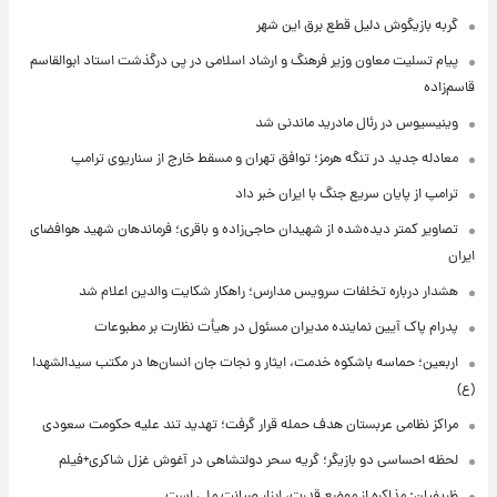
گربه بازیگوش دلیل قطع برق این شهر
پیام تسلیت معاون وزیر فرهنگ و ارشاد اسلامی در پی درگذشت استاد ابوالقاسم
قاسم‌زاده
وینیسیوس در رئال مادرید ماندنی شد
معادله جدید در تنگه هرمز؛ توافق تهران و مسقط خارج از سناریوی ترامپ
ترامپ از پایان سریع جنگ با ایران خبر داد
تصاویر کمتر دیده‌شده از شهیدان حاجی‌زاده و باقری؛ فرماندهان شهید هوافضای
ایران
هشدار درباره تخلفات سرویس مدارس؛ راهکار شکایت والدین اعلام شد
پدرام پاک آیین نماینده مدیران مسئول در هیأت نظارت بر مطبوعات
اربعین؛ حماسه باشکوه خدمت، ایثار و نجات جان انسان‌ها در مکتب سیدالشهدا
(ع)
مراکز نظامی عربستان هدف حمله قرار گرفت؛ تهدید تند علیه حکومت سعودی
لحظه احساسی دو بازیگر؛ گریه سحر دولتشاهی در آغوش غزل شاکری+فیلم
ظریفیان: مذاکره از موضع قدرت، ابزار صیانت ملی است