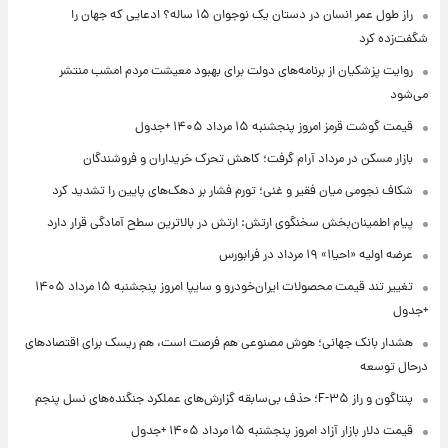
راز طول عمر انسان در دستان یک نوجوان ۱۵ ساله؟ ادعایی که جهان را
شگفت‌زده کرد
روایت پزشکیان از برنامه‌های دولت برای بهبود معیشت مردم امشب منتشر
می‌شود
قیمت گوشت قرمز امروز پنجشنبه ۱۵ مرداد ۱۴۰۵ +جدول
بازار مسکن در مرداد آرام گرفت؛ کاهش تحرک خریداران و فروشندگان
شکاف نجومی میان فقیر و غنی؛ تورم فشار بر دهک‌های پایین را تشدید کرد
پیام اطمینان‌بخش سخنگوی ارتش: ارتش در بالاترین سطح آمادگی قرار دارد
عرضه اولیه «احیا۱» ۱۹ مرداد در فرابورس
تغییر تند قیمت محصولات ایران‌خودرو و سایپا امروز پنجشنبه ۱۵ مرداد ۱۴۰۵
+جدول
هشدار بانک جهانی؛ هوش مصنوعی هم فرصت است، هم ریسک برای اقتصادهای
درحال توسعه
پنتاگون و راز F-۳۵؛ حذف بی‌سابقه گزارش‌های عملکرد جنگنده‌های نسل پنجم
قیمت دلار بازار آزاد امروز پنجشنبه ۱۵ مرداد ۱۴۰۵ +جدول