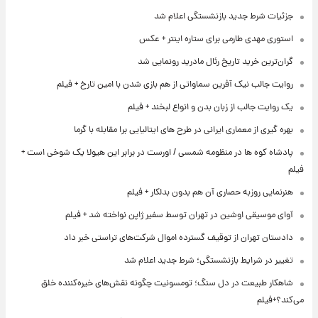
جزئیات شرط جدید بازنشستگی اعلام شد
استوری مهدی طارمی برای ستاره اینتر + عکس
گران‌ترین خرید تاریخ رئال مادرید رونمایی شد
روایت جالب نیک آفرین سماواتی از هم بازی شدن با امین تارخ + فیلم
یک روایت جالب از زبان بدن و انواع لبخند + فیلم
بهره گیری از معماری ایرانی در طرح های ایتالیایی برا مقابله با گرما
پادشاه کوه ها در منظومه شمسی / اورست در برابر این هیولا یک شوخی است +
فیلم
هنرنمایی روزبه حصاری آن هم بدون بدلکار + فیلم
آوای موسیقی اوشین در تهران توسط سفیر ژاپن نواخته شد + فیلم
دادستان تهران از توقیف گسترده اموال شرکت‌های تراستی خبر داد
تغییر در شرایط بازنشستگی؛ شرط جدید اعلام شد
شاهکار طبیعت در دل سنگ؛ تومسونیت چگونه نقش‌های خیره‌کننده خلق
می‌کند؟+فیلم