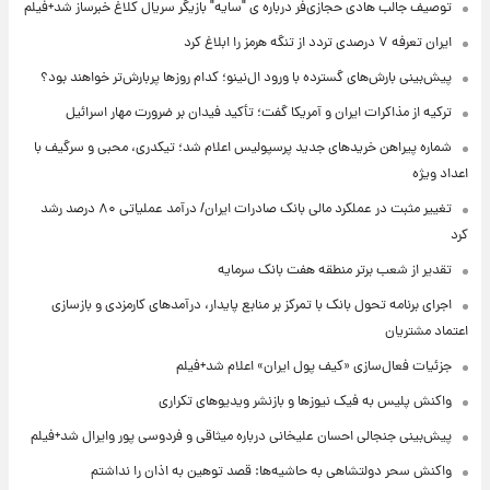
توصیف جالب هادی حجازی‌فر درباره ی "سایه" بازیگر سریال کلاغ خبرساز شد+فیلم
ایران تعرفه ۷ درصدی تردد از تنگه هرمز را ابلاغ کرد
پیش‌بینی بارش‌های گسترده با ورود ال‌نینو؛ کدام روزها پربارش‌تر خواهند بود؟
ترکیه از مذاکرات ایران و آمریکا گفت؛ تأکید فیدان بر ضرورت مهار اسرائیل
شماره پیراهن خریدهای جدید پرسپولیس اعلام شد؛ تیکدری، محبی و سرگیف با
اعداد ویژه
تغییر مثبت در عملکرد مالی بانک صادرات ایران/ درآمد عملیاتی ۸۰ درصد رشد
کرد
تقدیر از شعب برتر منطقه هفت بانک سرمایه
اجرای برنامه تحول بانک با تمرکز بر منابع پایدار، درآمدهای کارمزدی و بازسازی
اعتماد مشتریان
جزئیات فعال‌سازی «کیف پول ایران» اعلام شد+فیلم
واکنش پلیس به فیک نیوزها و بازنشر ویدیوهای تکراری
پیش‌بینی جنجالی احسان علیخانی درباره میثاقی و فردوسی پور وایرال شد+فیلم
واکنش سحر دولتشاهی به حاشیه‌ها: قصد توهین به اذان را نداشتم