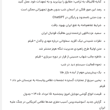
کنایه قالیباف به ترامپ: حقایق را بپذیرید و به تعهدات خود عمل کنید
رصد این صور فلکی در آسمان شب بدون هیچ تجهیزاتی ممکن است
چت متنی نامحدود و رایگان در ChatGPT
شرایط تفاهم‌نامه به نفع ایران بهبود یافت
سعید عزت‌اللهی ارزشمندترین هافبک فوتبال ایران
نظرات شنیدنی نیک آفرید سماواتی درباره مهدی پاکدل + فیلم
متن اولیۀ طرح راهبردی مدیریت تنگه هرمز منتشر شد
خاطره جالب شهاب حسینی از فرار در دوره سربازی + فیلم
نحوه فعالیت سیستم دید در شب
یک پیش‌بینی مهم از آینده بازار طلا
یحیی سریع از عملیات گسترده تجمعات نظامی وابسته به عربستان خبر داد +
فیلم
قیمت انواع گوشی موبایل امروز پنجشنبه ۱۵ مرداد ۱۴۰۵ + جدول
گزارش جدید آسوشیتدپرس آسیب مغزی صدها نظامی آمریکایی در جنگ علیه
ایران