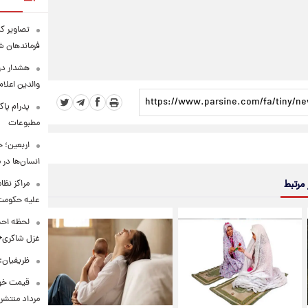
تصاویر کم
فرماندهان ش
هشدار در
والدین اعلا
پدرام پاک
مطبوعات
اربعین؛ 
انسان‌ها در
مراکز نظ
 مرتبط
علیه حکوم
لحظه احس
غزل شاکری+
ظریفیان:
مرداد منتشر