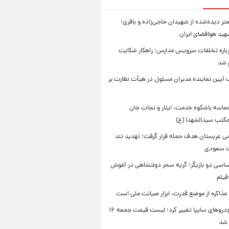
تر دیده‌شده از شهیدان حاجی‌زاده و باقری؛
هید هوافضای ایران
باره تخلفات سرویس مدارس؛ راهکار شکایت
م شد
 آیین نماینده مدیران مسئول در هیأت نظارت بر
حماسه باشکوه خدمت، ایثار و نجات جان
 مکتب سیدالشهدا (ع)
امی عربستان هدف حمله قرار گرفت؛ تهدید تند
ت سعودی
اسی دو بازیگر؛ گریه سحر دولتشاهی در آغوش
فیلم
 مذاکره از موضع قدرت، ابزار صیانت ملی است
قیمت خودروهای سایپا تغییر کرد؛ لیست قیمت جمعه ۱۶
 شد