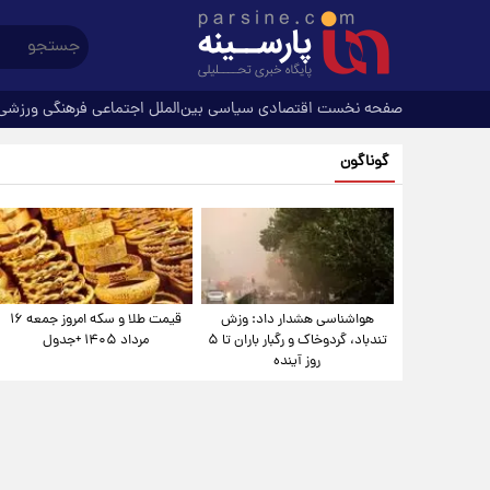
صفحه نخست
اقتصادی
سیاسی
بین‌الملل
اجتماعی
فرهنگی
ورزشی
گوناگون
هواشناسی هشدار داد: وزش
قیمت طلا و سکه امروز جمعه ۱۶
تندباد، گردوخاک و رگبار باران تا ۵
مرداد ۱۴۰۵ +جدول
روز آینده