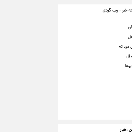
 خبر - وب گردی
ان
آل
مردانه
 آل
برها
ن اخبار