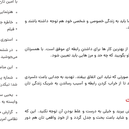
با امین تار
هنرنمایی
 اما باید به زندگی خصوصی و شخصی خود هم توجه داشته باشند و
خاطره جا
.
+ فیلم
استوری م
از بهترین کار ها برای داشتنِ رابطه ای موفق است. با همسرتان
در ششم 
و بگویید که چه حد و مرز هایی باید تعیین شود.
می‌جوشید
این مناط
صورتی که نباید این اتفاق بیفتد. تهدید به جدایی باعث دلسردی
شماره پ
د تا از خراب کردن رابطه و آسیب رساندن به شریک زندگی تان
شد؛ تیکدری
یحیی سر
ت
وابسته به ع
ببرید و خیلی به درست و غلط بودنِ آن توجه نکنید. این که
گزارش ج
 شاید باعث بحث و جدل گردد و از خودِ واقعی تان هم دور
نظامی آمری