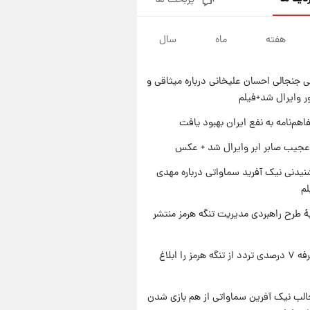
پربحث ها
قیمت طلا و سکه امروز پنجشنبه
۱۵ مرداد ۱۴۰۵
هفته
ماه
سال
۱ روز پیش
شارژ جدید کالابرگ برای سه
دهک؛ جزئیات اعلام شد
 جنجالی احسان علیخانی درباره میثاقی و
۱ روز پیش
 وایرال شد+فیلم
شرایط تازه فروش اقساطی سایپا
اعلام شد؛ شاهین، کوییک، اطلس،
اهم‌نامه به نفع ایران بهبود یافت
سهند و ساینا با اقساط بلندمدت +
۱ روز پیش
عجیب صابر ابر وایرال شد + عکس
جدول
سیگنال‌های جدید برای بازار طلا؛
پیش‌بینی قیمت سکه و طلا فردا
یدنی نیک آفرید سماواتی درباره مهدی
لم
ۀ طرح راهبردی مدیریت تنگه هرمز منتشر
ایران تعرفه ۷ درصدی تردد از تنگه هرمز را ابلاغ
الب نیک آفرین سماواتی از هم بازی شدن