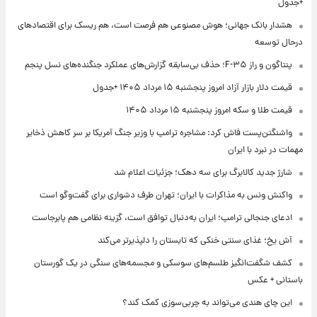
+جدول
هشدار بانک جهانی؛ هوش مصنوعی هم فرصت است، هم ریسک برای اقتصادهای
درحال توسعه
پنتاگون و راز F-۳۵؛ حذف بی‌سابقه گزارش‌های عملکرد جنگنده‌های نسل پنجم
قیمت دلار بازار آزاد امروز پنجشنبه ۱۵ مرداد ۱۴۰۵ +جدول
قیمت طلا و سکه امروز پنجشنبه ۱۵ مرداد ۱۴۰۵
واشنگتن‌پست فاش کرد: مشاجره ترامپ با وزیر جنگ آمریکا بر سر کاهش ذخایر
مهمات در نبرد با ایران
شارژ جدید کالابرگ برای سه دهک؛ جزئیات اعلام شد
واکنش ونس به مذاکرات با ایران؛ تهران طرف دشواری برای گفت‌وگو است
ادعای جنجالی ترامپ؛ ایران به‌دنبال توافق است، گزینه نظامی هم پابرجاست
آش یخ؛ غذای سنتی خنکی که تابستان را دلپذیرتر می‌کند
کشف شگفت‌انگیز طلسم‌های سوسکی و مجسمه‌های سنگی در یک گورستان
باستانی + عکس
این چای هندی می‌تواند به چربی‌سوزی کمک کند؟