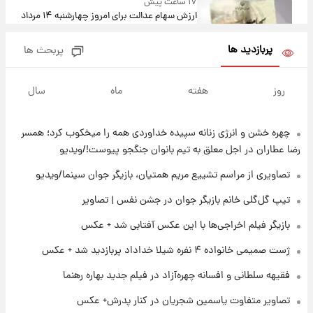
۱۷ ساعت پیش
ارزش سهام عدالت برای امروز چهارشنبه ۱۴ مرداد
+ جدول
پربازدید ها
پربحث ها
۲۱ ساعت پیش
آغاز طرح جدید فروش مشارکت در تولید سایپا؛
روز
هفته
ماه
سال
نام خودرو، مبلغ پیش پرداخت و زمان تحویل |
سود مشارکت چند درصد است؟
چهره خشن و انرژی زنانه سپیده خداوردی همه را میخکوب کرد؛ همسر
۲۲ ساعت پیش
زمان پخش «مرد سه هزار چهره» مشخص شد
رضا عطاران در اجل معلق به تیم بانوان جنگجو پیوست!/ویدیو
تصاویری از مراسم تشییع مریم همتیان، بازیگر جوان سینما/ویدیو
۲۳ ساعت پیش
تیپ گل‌گلی خانم بازیگر جوان در جشن نفس | تصاویر
کار استقلال و رامین رضاییان رسما تمام شد +
بازیگر فیلم اخراجی‌ها با این عکس آفتابی شد + عکس
عکس / خداحافظی صمیمانه آبی ها با رامین!
ژست صمیمی خانواده ۴ نفره شیلا خداداد پربازدید شد + عکس
۲۳ ساعت پیش
فقیهه سلطانی و افسانه چهره‌آزاد در فیلم جدید بهاره رهنما
آتش اختلاف در اینستاگرام؛ تمجید از حردانی به
مذاق رضاییان خوش نیامد+عکس
تصاویر متفاوت یاسمین شجریان در کنار پدرش+ عکس