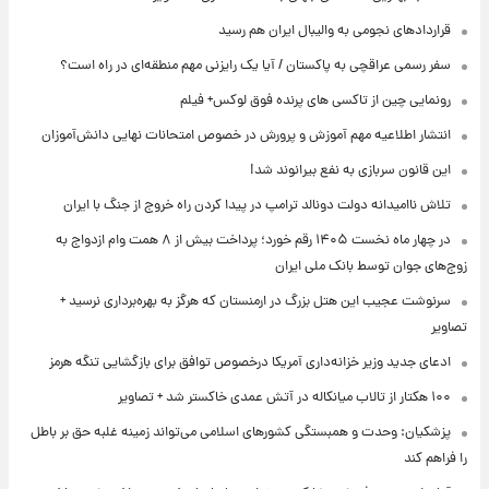
قراردادهای نجومی به والیبال ایران هم رسید
سفر رسمی عراقچی به پاکستان / آیا یک رایزنی مهم منطقه‌ای در راه است؟
رونمایی چین از تاکسی های پرنده فوق لوکس+ فیلم
انتشار اطلاعیه مهم آموزش و پرورش در خصوص امتحانات نهایی دانش‌آموزان
این قانون سربازی به نفع بیرانوند شد!
تلاش ناامیدانه‌ دولت دونالد ترامپ در پیدا کردن راه خروج از جنگ با ایران
در چهار ماه نخست ۱۴۰۵ رقم خورد؛ پرداخت بیش از ۸ همت وام ازدواج به
زوج‌های جوان توسط بانک ملی ایران
سرنوشت عجیب این هتل بزرگ در ارمنستان که هرگز به بهره‌برداری نرسید +
تصاویر
ادعای جدید وزیر خزانه‌داری آمریکا درخصوص توافق برای بازگشایی تنگه هرمز
۱۰۰ هکتار از تالاب میانکاله در آتش عمدی خاکستر شد + تصاویر
پزشکیان: وحدت و همبستگی کشورهای اسلامی می‌تواند زمینه غلبه حق بر باطل
را فراهم کند