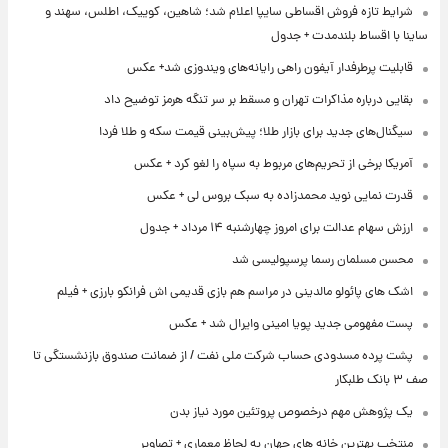
شرایط تازه فروش اقساطی سایپا اعلام شد؛ شاهین، کوییک، اطلس، سهند و
ساینا با اقساط بلندمدت + جدول
قابلیت پرطرفدار آیفون راهی رایانه‌های ویندوزی شد+ عکس
بقایی درباره مذاکرات تهران و مسقط بر سر تنگه هرمز توضیح داد
سیگنال‌های جدید برای بازار طلا؛ پیش‌بینی قیمت سکه و طلا فردا
آمریکا برخی از تحریم‌های مربوط به سپاه را لغو کرد + عکس
قدرت نمایی نوید محمدزاده به سبک بروس لی + عکس
ارزش سهام عدالت برای امروز چهارشنبه ۱۴ مرداد + جدول
محسن مسلمان رسما پرسپولیسی شد
اشک های پائولو مالدینی در مراسم هم بازی قدیمی اش فرانکو بارزی + فیلم
پست مفهومی جدید پویا امینی وایرال شد + عکس
پشت پرده‌ مسدودی حساب شرکت ملی نفت / از ضمانت صندوق بازنشستگی تا
صف ۳ بانک طلبکار
یک پژوهش مهم درخصوص پروتئین مورد نیاز بدن
منتخب بهترین خانه های جهان به لحاظ معماری + تصاویر