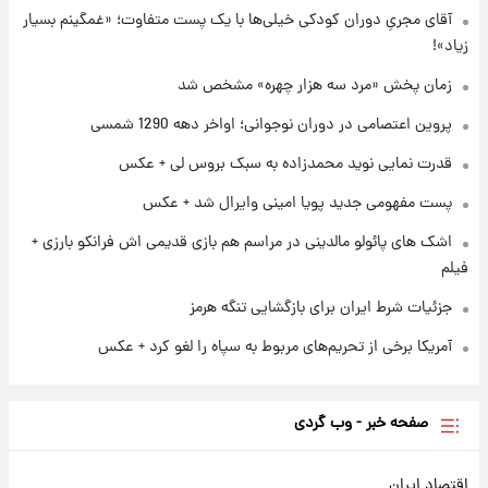
آقای مجریِ دوران کودکی خیلی‌ها با یک پست متفاوت؛ «غمگینم بسیار
۱ روز پیش
زیاد»!
پروین اعتصامی در دوران نوجوانی؛ اواخر دهه
۱۲۹۰ شمسی
زمان پخش «مرد سه هزار چهره» مشخص شد
پروین اعتصامی در دوران نوجوانی؛ اواخر دهه 1290 شمسی
۲۳ ساعت پیش
قدرت‌نمایی نظامی چین؛ بمب‌افکن حامل موشک
قدرت نمایی نوید محمدزاده به سبک بروس لی + عکس
هسته‌ای در آسمان ظاهر شد
پست مفهومی جدید پویا امینی وایرال شد + عکس
اشک های پائولو مالدینی در مراسم هم بازی قدیمی اش فرانکو بارزی +
فیلم
جزئیات شرط ایران برای بازگشایی تنگه هرمز
آمریکا برخی از تحریم‌های مربوط به سپاه را لغو کرد + عکس
صفحه خبر - وب گردی
اقتصاد ایران