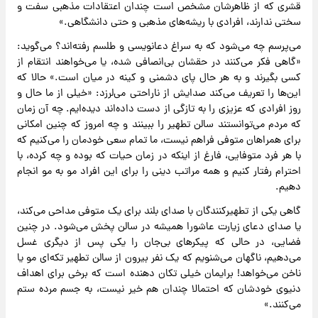
قشری که از ظاهرشان مشخص است چندان اعتقادات مذهبی سفت و
سختی ندارند، افرادی با ریشه‌های مذهبی و حتی دانشگاهی.»
می‌پرسم چه می‌شود که به سراغ دعانویسی و طلسم رفته‌اند؟ می‌گوید:
«گاهی فکر می‌کنند در حقشان بی‌انصافی شده، یا می‌خواهند انتقام از
کسی بگیرند و به هر حال پای دشمنی و کینه در میان است.» حالا که
این‌ها را تعریف می‌کند صدایش از ناراحتی می‌لرزد: «خیلی از ما حال و
روز افرادی که عزیزی را به تازگی از دست داده‌اند دیده‌ایم. چه آن زمان
که مردم می‌توانستند سالن تطهیر را ببینند و چه امروز که چنین امکانی
برای همراهان متوفی فراهم نیست، ما تمام سعی خودمان را می‌کنیم که
با هر فرد متوفایی، فارغ از اینکه در زمان حیات که بوده و چه کرده، با
احترام رفتار کنیم و همه مراتب دینی را برای این افراد مو به مو انجام
دهیم.
گاهی یکی از تطهیرکنندگان با صدای بلند برای یک متوفی مداحی می‌کند،
یا صدای دعای زیارت عاشورا همیشه در سالن پخش می‌شود. در چنین
فضایی، در حالی که پیکرهای بی‌جان را یکی پس از دیگری غسل
می‌دهیم، ناگهان می‌شنویم که یک نفر بیرون از سالن تطهیر تکه‌ای مو یا
ناخن می‌خواهد! برایمان خیلی تکان دهنده است که برخی برای اهداف
دنیوی خودشان که احتمالا چندان هم خیر نیست، به جسم مرده ستم
می‌کنند.»