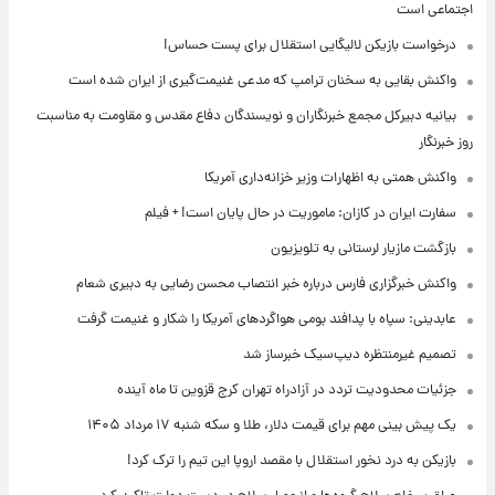
اجتماعی است
درخواست بازیکن لالیگایی استقلال برای پست حساس!
واکنش بقایی به سخنان ترامپ که مدعی غنیمت‌گیری از ایران شده است
بیانیه دبیرکل مجمع خبرنگاران و نویسندگان دفاع مقدس و مقاومت به مناسبت
روز خبرنگار
واکنش همتی به اظهارات وزیر خزانه‌داری آمریکا
سفارت ایران در کازان: ماموریت در حال پایان است! + فیلم
بازگشت مازیار لرستانی به تلویزیون
واکنش خبرگزاری فارس درباره خبر انتصاب محسن رضایی به دبیری شعام
عابدینی: سپاه با پدافند بومی هواگردهای آمریکا را شکار و غنیمت گرفت
تصمیم غیرمنتظره دیپ‌سیک خبرساز شد
جزئیات محدودیت تردد در آزادراه تهران کرج قزوین تا ماه آینده
یک پیش ‌بینی مهم برای قیمت دلار، طلا و سکه شنبه ۱۷ مرداد ۱۴۰۵
بازیکن به درد نخور استقلال با مقصد اروپا این تیم را ترک کرد!