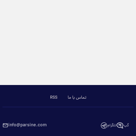
تماس با ما
RSS
info@parsine.com
گپ
تلگرام