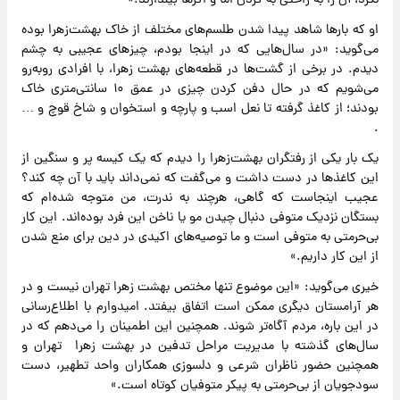
نکرد، آن را به راحتی به گردن اما و اگرها بیندازند.»
او که بارها شاهد پیدا شدن طلسم‌های مختلف از خاک بهشت‌زهرا بوده
می‌گوید: «در سال‌هایی که در اینجا بودم، چیزهای عجیبی به چشم
دیدم. در برخی از گشت‌ها در قطعه‌های بهشت زهرا، با افرادی روبه‌رو
می‌شویم که در حال دفن کردن چیزی در عمق ۱۰ سانتی‌متری خاک
بودند؛ از کاغذ گرفته تا نعل اسب و پارچه و استخوان و شاخ قوچ و …
.
یک بار یکی از رفتگران بهشت‌زهرا را دیدم که یک کیسه پر و سنگین از
این کاغذها در دست داشت و می‌گفت که نمی‌داند باید با آن چه کند؟
عجیب اینجاست که گاهی، هرچند به ندرت، من متوجه شده‌ام که
بستگان نزدیک متوفی دنبال چیدن مو یا ناخن این فرد بوده‌اند. این کار
بی‌حرمتی به متوفی است و ما توصیه‌های اکیدی در دین برای منع شدن
از این کار داریم.»
خیری می‌گوید: «این موضوع تنها مختص بهشت زهرا تهران نیست و در
هر آرامستان دیگری ممکن است اتفاق بیفتد. امیدوارم با اطلاع‌رسانی
در این باره، مردم آگاه‌تر شوند. همچنین این اطمینان را می‌دهم که در
سال‌های گذشته با مدیریت مراحل تدفین در بهشت زهرا تهران و
همچنین حضور ناظران شرعی و دلسوزی همکاران واحد تطهیر، دست
سودجویان از بی‌حرمتی به پیکر متوفیان کوتاه است.»