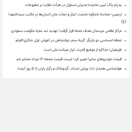
پدرام پاک آیین نماینده مدیران مسئول در هیأت نظارت بر مطبوعات
اربعین؛ حماسه باشکوه خدمت، ایثار و نجات جان انسان‌ها در مکتب سیدالشهدا
(ع)
مراکز نظامی عربستان هدف حمله قرار گرفت؛ تهدید تند علیه حکومت سعودی
لحظه احساسی دو بازیگر؛ گریه سحر دولتشاهی در آغوش غزل شاکری+فیلم
ظریفیان: مذاکره از موضع قدرت، ابزار صیانت ملی است
قیمت خودروهای سایپا تغییر کرد؛ لیست قیمت جمعه ۱۶ مرداد منتشر شد
هواشناسی هشدار داد: وزش تندباد، گردوخاک و رگبار باران تا ۵ روز آینده