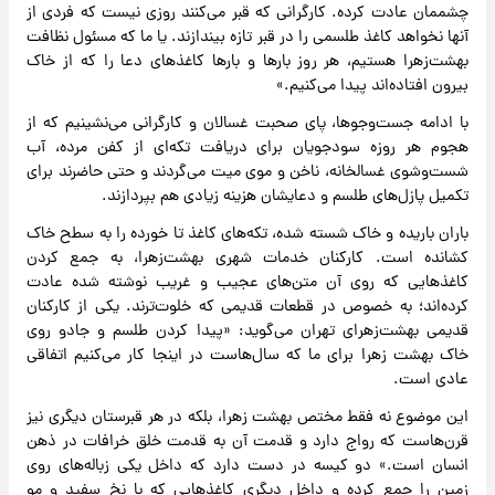
چشممان عادت کرده. کارگرانی که قبر می‌کنند روزی نیست که فردی از
آنها نخواهد کاغذ طلسمی را در قبر تازه بیندازند. یا ما که مسئول نظافت
بهشت‌زهرا هستیم، هر روز بارها و بارها کاغذهای دعا را که از خاک
بیرون افتاده‌اند پیدا می‌کنیم.»
با ادامه جست‌وجوها، پای صحبت غسالان و کارگرانی می‌نشینیم که از
هجوم هر روزه سودجویان برای دریافت تکه‌ای از کفن مرده، آب
شست‌وشوی غسالخانه، ناخن و موی میت می‌گردند و حتی حاضرند برای
تکمیل پازل‌های طلسم و دعایشان هزینه زیادی هم بپردازند.
باران باریده و خاک شسته شده، تکه‌های کاغذ تا خورده را به سطح خاک
کشانده است. کارکنان خدمات شهری بهشت‌زهرا، به جمع کردن
کاغذهایی که روی آن متن‌های عجیب و غریب نوشته شده عادت
کرده‌اند؛ به خصوص در قطعات قدیمی‌ که خلوت‌ترند. یکی از کارکنان
قدیمی بهشت‌زهرای تهران می‌گوید: «پیدا کردن طلسم و جادو روی
خاک بهشت زهرا برای ما که سال‌هاست در اینجا کار می‌کنیم اتفاقی
عادی است.
این موضوع نه فقط مختص بهشت زهرا، بلکه در هر قبرستان دیگری نیز
قرن‌هاست که رواج دارد و قدمت آن به قدمت خلق خرافات در ذهن
انسان است.» دو کیسه در دست دارد که داخل یکی زباله‌های روی
زمین را جمع کرده و داخل دیگری کاغذهایی که با نخ سفید و مو