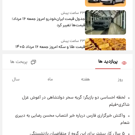
۲۳ ساعت پیش
جدول قیمت ایران‌خودرو امروز جمعه ۱۶ مرداد؛
قیمت‌ها تغییر کرد
۲۳ ساعت پیش
قیمت طلا و سکه امروز جمعه ۱۶ مرداد ۱۴۰۵
+جدول
پربازدید ها
پربحث ها
۱ روز پیش
پشت پرده عکس جدید ترامپ؛ مقام آمریکایی
روز
هفته
ماه
سال
درباره وضعیت او چه گفت؟
لحظه احساسی دو بازیگر؛ گریه سحر دولتشاهی در آغوش غزل
۱ روز پیش
یک پیش‌بینی مهم از آینده بازار طلا
شاکری+فیلم
واکنش خبرگزاری فارس درباره خبر انتصاب محسن رضایی به دبیری
شعام
۱ روز پیش
گران‌ترین خرید تاریخ رئال مادرید رونمایی شد
۵ سال کار بیشتر برای این گروه از متقاضیان بازنشستگی