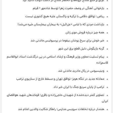
عراق بر خلع سلاح گروه‌ها و انحصار سلاح در دست دولت تاکید کرد
بازخوانی آهنگی در وصف حضرت زهرا توسط شادمهر + فیلم
ریاض: توافق دفاعی با ترکیه و پاکستان علیه هیچ کشوری نیست
بازداشت مردی که با لباس «عزرائیل» به بیماران بیمارستان خیره می‌شد!
همه چیز درباره فروش موی زنان
خبر خوش برای سرخ پوشان بیفوما در پرسپولیس ماندنی شد
گربه بازیگوش دلیل قطع برق این شهر
پیام تسلیت معاون وزیر فرهنگ و ارشاد اسلامی در پی درگذشت استاد ابوالقاسم
قاسم‌زاده
وینیسیوس در رئال مادرید ماندنی شد
معادله جدید در تنگه هرمز؛ توافق تهران و مسقط خارج از سناریوی ترامپ
ترامپ از پایان سریع جنگ با ایران خبر داد
تصاویر کمتر دیده‌شده از شهیدان حاجی‌زاده و باقری؛ فرماندهان شهید هوافضای
ایران
هشدار درباره تخلفات سرویس مدارس؛ راهکار شکایت والدین اعلام شد