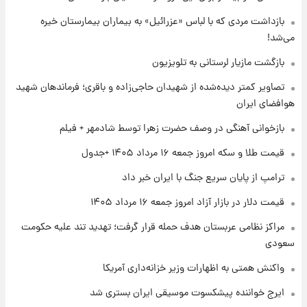
بازداشت مردی که با لباس «عزرائیل» به بیماران بیمارستان خیره
می‌شد!
۱ روز پیش
پیش‌بینی بارش‌های گسترده با ورود ال‌نینو؛ کدام
بازگشت مازیار لرستانی به تلویزیون
روزها پربارش‌تر خواهند بود؟
تصاویر کمتر دیده‌شده از شهیدان حاجی‌زاده و باقری؛ فرماندهان شهید
هوافضای ایران
۱ روز پیش
شماره پیراهن خریدهای جدید پرسپولیس اعلام
بازخوانی آهنگی در وصف حضرت زهرا توسط شادمهر + فیلم
شد؛ تیکدری، محبی و سرگیف با اعداد ویژه
قیمت طلا و سکه امروز جمعه ۱۶ مرداد ۱۴۰۵ +جدول
۱ روز پیش
ترامپ از پایان سریع جنگ با ایران خبر داد
جزئیات فعال‌سازی «کیف پول ایران» اعلام
شد+فیلم
قیمت دلار در بازار آزاد امروز جمعه ۱۶ مرداد ۱۴۰۵
مراکز نظامی عربستان هدف حمله قرار گرفت؛ تهدید تند علیه حکومت
سعودی
واکنش همتی به اظهارات وزیر خزانه‌داری آمریکا
ایرج خواننده پیشکسوت موسیقی ایران بستری شد