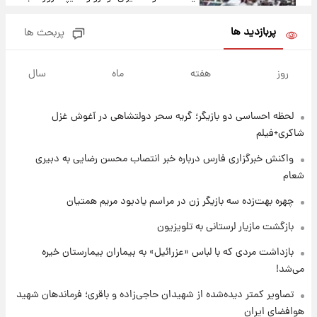
۱۷ مرداد ۱۴۰۵
پربازدید ها
پربحث ها
۱۷ ساعت پیش
یک پیش ‌بینی مهم برای قیمت دلار، طلا و سکه
روز
هفته
ماه
سال
شنبه ۱۷ مرداد ۱۴۰۵
لحظه احساسی دو بازیگر؛ گریه سحر دولتشاهی در آغوش غزل
۱۷ ساعت پیش
بازیکن به درد نخور استقلال با مقصد اروپا این
شاکری+فیلم
تیم را ترک کرد!
واکنش خبرگزاری فارس درباره خبر انتصاب محسن رضایی به دبیری
شعام
۲۲ ساعت پیش
تصاویر کمتر دیده‌شده از شهیدان حاجی‌زاده و
چهره بهت‌زده سه بازیگر زن در مراسم یادبود مریم همتیان
باقری؛ فرماندهان شهید هوافضای ایران
بازگشت مازیار لرستانی به تلویزیون
۱ روز پیش
بازداشت مردی که با لباس «عزرائیل» به بیماران بیمارستان خیره
قیمت خودروهای سایپا تغییر کرد؛ لیست قیمت
می‌شد!
جمعه ۱۶ مرداد منتشر شد
تصاویر کمتر دیده‌شده از شهیدان حاجی‌زاده و باقری؛ فرماندهان شهید
هوافضای ایران
۱ روز پیش