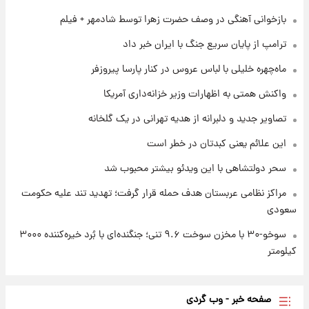
جدول قیمت ایران‌خودرو امروز جمعه ۱۶ مرداد؛
بازخوانی آهنگی در وصف حضرت زهرا توسط شادمهر + فیلم
قیمت‌ها تغییر کرد
ترامپ از پایان سریع جنگ با ایران خبر داد
۱ روز پیش
ماه‌چهره خلیلی با لباس عروس در کنار پارسا پیروزفر
قیمت طلا و سکه امروز جمعه ۱۶ مرداد ۱۴۰۵
+جدول
واکنش همتی به اظهارات وزیر خزانه‌داری آمریکا
تصاویر جدید و دلبرانه از هدیه تهرانی در یک گلخانه
این علائم یعنی کبدتان در خطر است
سحر دولتشاهی با این ویدئو بیشتر محبوب شد
مراکز نظامی عربستان هدف حمله قرار گرفت؛ تهدید تند علیه حکومت
سعودی
سوخو-۳۰ با مخزن سوخت ۹.۶ تنی؛ جنگنده‌ای با بُرد خیره‌کننده ۳۰۰۰
کیلومتر
صفحه خبر - وب گردی