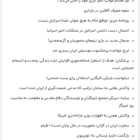
چرا هنگام خواب، مغز انرژی خود را خالی می‌کند؟
نحوه مصرف کافئین در بارداری
روزنامه عبری: توافق مکه به هیچ عنوان علیه اسرائیل نیست
احتمال دست داشتن اسرائیل در مشکلات اخیر اسپانیا
جنجال جدید در بازی تیم‌های منصوریان و گل‌محمدی!
ایرج خواننده پیشکسوت موسیقی ایران بستری شد
پزشکیان: هدف از استقرار محله‌محوری افزایش ثبات زندگی، وحدت و انسجام
اجتماعی است
درخواست بازیکن لالیگایی استقلال برای پست حساس!
واکنش بقایی به سخنان ترامپ که مدعی غنیمت‌گیری از ایران شده است
بیانیه دبیرکل مجمع خبرنگاران و نویسندگان دفاع مقدس و مقاومت به مناسبت
روز خبرنگار
واکنش همتی به اظهارات وزیر خزانه‌داری آمریکا
سفارت ایران در کازان: ماموریت در حال پایان است! + فیلم
بازگشت مازیار لرستانی به تلویزیون