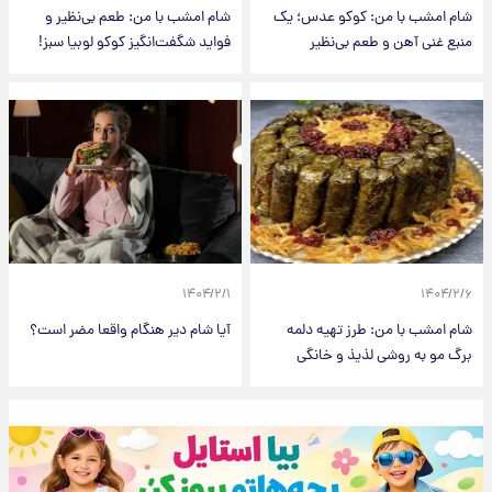
شام امشب با من: کوکو عدس؛ یک
شام امشب با من: طعم بی‌نظیر و
منبع غنی آهن و طعم بی‌نظیر
فواید شگفت‌انگیز کوکو لوبیا سبز!
۱۴۰۴/۲/۱
۱۴۰۴/۲/۶
شام امشب با من: طرز تهیه دلمه
آیا شام دیر هنگام واقعا مضر است؟
برگ مو به روشی لذیذ و خانگی