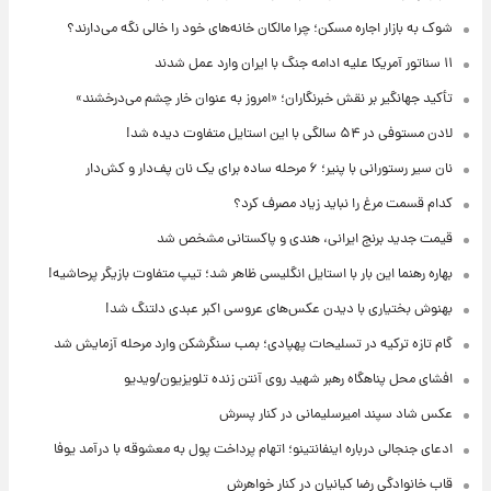
شوک به بازار اجاره مسکن؛ چرا مالکان خانه‌های خود را خالی نگه می‌دارند؟
۱۱ سناتور آمریکا علیه ادامه جنگ با ایران وارد عمل شدند
تأکید جهانگیر بر نقش خبرنگاران؛ «امروز به عنوان خار چشم می‌درخشند»
لادن مستوفی در ۵۴ سالگی با این استایل متفاوت دیده شد!
نان سیر رستورانی با پنیر؛ ۶ مرحله ساده برای یک نان پف‌دار و کش‌دار
کدام قسمت مرغ را نباید زیاد مصرف کرد؟
قیمت جدید برنج ایرانی، هندی و پاکستانی مشخص شد
بهاره رهنما این بار با استایل انگلیسی ظاهر شد؛ تیپ متفاوت بازیگر پرحاشیه!
بهنوش بختیاری با دیدن عکس‌های عروسی اکبر عبدی دلتنگ شد!
گام تازه ترکیه در تسلیحات پهپادی؛ بمب سنگرشکن وارد مرحله آزمایش شد
افشای محل پناهگاه‌ رهبر شهید روی آنتن زنده تلویزیون/ویدیو
عکس شاد سپند امیرسلیمانی در کنار پسرش
ادعای جنجالی درباره اینفانتینو؛ اتهام پرداخت پول به معشوقه با درآمد یوفا
قاب خانوادگی رضا کیانیان در کنار خواهرش