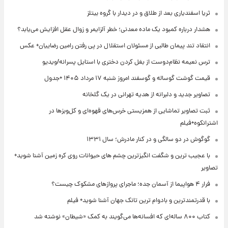
ثریا اسفندیاری بعد از طلاق و در دیدار با گروه بیتلز
هشدار درباره کمبود یک ماده معدنی؛ خطر آلزایمر و زوال عقل افزایش می‌یابد؟
انتقاد تند پیمان طالبی از مسئولان استقلال در پی رفتن رامین رضاییان+ عکس
ترس نعیمه نظام‌دوست از بغل کردن دختری با استایل پسرانه/ویدیو
قیمت گوشت گوساله و گوسفند امروز شنبه ۱۷ مرداد ۱۴۰۵ +جدول
تصاویر جدید و دلبرانه از هدیه تهرانی در یک گلخانه
ثبت تصاویر تماشایی از همزیستی خرس‌های قهوه‌ای و کل‌وبزها در
اشترانکوه+فیلم
گوگوش در دو سالگی و در کنار مادرش؛ سال ۱۳۳۱
با عجیب ترین و شگفت انگیزترین چشم های حیوانات روی کره زمین آشنا شوید+
تصاویر
فرار ۴ هواپیما از آسمان جده؛ ماجرای پروازهای مشکوک چیست؟
با قدرتمندترین و بادوام ترین تانک جهان آشنا شوید+ فیلم
کتاب ۸۰۰ ساله‌ای که افسانه‌ها می‌گویند به کمک «شیطان» نوشته شد