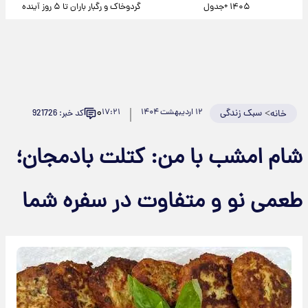
۱۴۰۵ +جدول
گردوخاک و رگبار باران تا ۵ روز آینده
۰
>
سبک زندگی
۱۲ اردیبهشت ۱۴۰۴
۱۷:۲۱
کد خبر: 921726
خانه
شام امشب با من: کتلت بادمجان؛
طعمی نو و متفاوت در سفره شما