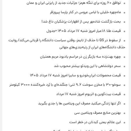
توافق ۶۰ روزه برای تنگه هرمز؛ جزئیات جدید از رایزنی ایران و عمان
ماه‌چهره خلیلی با لباس عروس در کنار پارسا پیروزفر
بحث بازگشت شادمهر پس از اظهارات پزشکیان داغ شد!
قیمت طلا ۱۸عیار امروز شنبه ۱۷ مرداد ۱۴۰۵ +جدول
از سقوط در QS تا حذف از تایمز، وقتی سیاست دانشگاه را قربانی می‌کند/ روایت
حذف دانشگاه‌های ایران از رتبه‌بندی‌های جهانی
چهره بهت‌زده سه بازیگر زن در مراسم یادبود مریم همتیان
سحر دولتشاهی با این ویدئو بیشتر محبوب شد
قیمت محصولات ایران‌خودرو و سایپا امروز شنبه ۱۷ مرداد ۱۴۰۵
سوخو-۳۰ با مخزن سوخت ۹.۶ تنی؛ جنگنده‌ای با بُرد خیره‌کننده ۳۰۰۰ کیلومتر
قیمت بیت‌کوین و اتریوم امروز شنبه ۱۷ مرداد
اگر تنها زندگی میکنید مصرف این ویتامین ها را جدی بگیرید
بهترین منابع مصرف ویتامین سی
این علائم یعنی کبدتان در خطر است