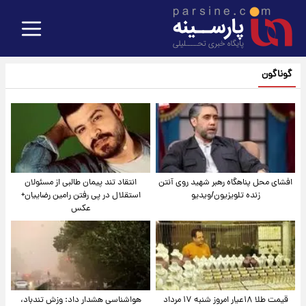
گوناگون
افشای محل پناهگاه‌ رهبر شهید روی آنتن
انتقاد تند پیمان طالبی از مسئولان
زنده تلویزیون/ویدیو
استقلال در پی رفتن رامین رضاییان+
عکس
قیمت طلا ۱۸عیار امروز شنبه ۱۷ مرداد
هواشناسی هشدار داد: وزش تندباد،