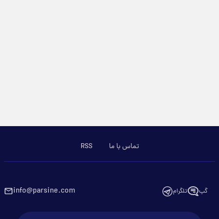
تماس با ما
RSS
info@parsine.com
گپ
تلگرام