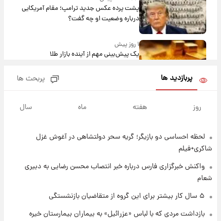
پشت پرده عکس جدید ترامپ؛ مقام آمریکایی
درباره وضعیت او چه گفت؟
۱ روز پیش
یک پیش‌بینی مهم از آینده بازار طلا
پربازدید ها
پربحث ها
۱ روز پیش
گران‌ترین خرید تاریخ رئال مادرید رونمایی شد
روز
هفته
ماه
سال
لحظه احساسی دو بازیگر؛ گریه سحر دولتشاهی در آغوش غزل
۱ روز پیش
پیش‌بینی بارش‌های گسترده با ورود ال‌نینو؛ کدام
شاکری+فیلم
روزها پربارش‌تر خواهند بود؟
واکنش خبرگزاری فارس درباره خبر انتصاب محسن رضایی به دبیری
شعام
۱ روز پیش
شماره پیراهن خریدهای جدید پرسپولیس اعلام
۵ سال کار بیشتر برای این گروه از متقاضیان بازنشستگی
شد؛ تیکدری، محبی و سرگیف با اعداد ویژه
بازداشت مردی که با لباس «عزرائیل» به بیماران بیمارستان خیره