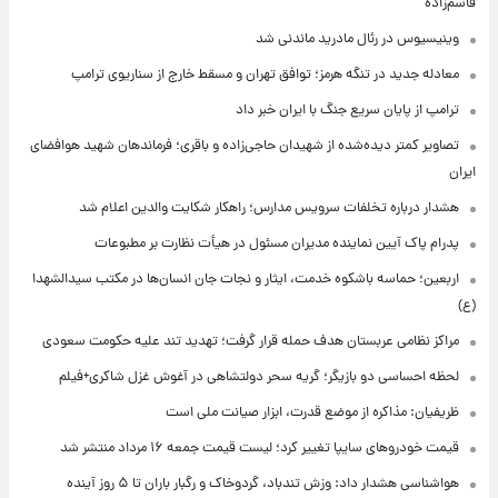
قاسم‌زاده
وینیسیوس در رئال مادرید ماندنی شد
معادله جدید در تنگه هرمز؛ توافق تهران و مسقط خارج از سناریوی ترامپ
ترامپ از پایان سریع جنگ با ایران خبر داد
تصاویر کمتر دیده‌شده از شهیدان حاجی‌زاده و باقری؛ فرماندهان شهید هوافضای
ایران
هشدار درباره تخلفات سرویس مدارس؛ راهکار شکایت والدین اعلام شد
پدرام پاک آیین نماینده مدیران مسئول در هیأت نظارت بر مطبوعات
اربعین؛ حماسه باشکوه خدمت، ایثار و نجات جان انسان‌ها در مکتب سیدالشهدا
(ع)
مراکز نظامی عربستان هدف حمله قرار گرفت؛ تهدید تند علیه حکومت سعودی
لحظه احساسی دو بازیگر؛ گریه سحر دولتشاهی در آغوش غزل شاکری+فیلم
ظریفیان: مذاکره از موضع قدرت، ابزار صیانت ملی است
قیمت خودروهای سایپا تغییر کرد؛ لیست قیمت جمعه ۱۶ مرداد منتشر شد
هواشناسی هشدار داد: وزش تندباد، گردوخاک و رگبار باران تا ۵ روز آینده