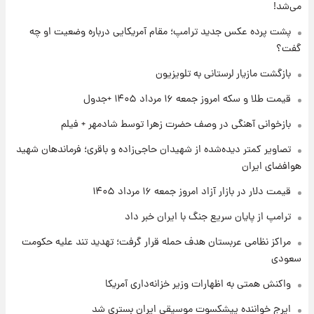
می‌شد!
۱ روز پیش
جزئیات فعال‌سازی «کیف پول ایران» اعلام
پشت پرده عکس جدید ترامپ؛ مقام آمریکایی درباره وضعیت او چه
شد+فیلم
گفت؟
بازگشت مازیار لرستانی به تلویزیون
۱ روز پیش
تغییر تند قیمت محصولات ایران‌خودرو و سایپا
قیمت طلا و سکه امروز جمعه ۱۶ مرداد ۱۴۰۵ +جدول
امروز پنجشنبه ۱۵ مرداد ۱۴۰۵ +جدول
بازخوانی آهنگی در وصف حضرت زهرا توسط شادمهر + فیلم
۱ روز پیش
تصاویر کمتر دیده‌شده از شهیدان حاجی‌زاده و باقری؛ فرماندهان شهید
قیمت طلا و سکه امروز پنجشنبه ۱۵ مرداد ۱۴۰۵
هوافضای ایران
قیمت دلار در بازار آزاد امروز جمعه ۱۶ مرداد ۱۴۰۵
ترامپ از پایان سریع جنگ با ایران خبر داد
مراکز نظامی عربستان هدف حمله قرار گرفت؛ تهدید تند علیه حکومت
سعودی
واکنش همتی به اظهارات وزیر خزانه‌داری آمریکا
ایرج خواننده پیشکسوت موسیقی ایران بستری شد