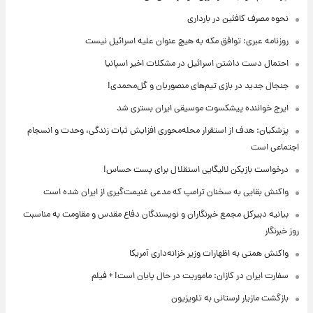
نحوه مصرف کافئین در بارداری
روزنامه عبری: توافق مکه به هیچ عنوان علیه اسرائیل نیست
احتمال دست داشتن اسرائیل در مشکلات اخیر اسپانیا
جنجال جدید در بازی تیم‌های منصوریان و گل‌محمدی!
ایرج خواننده پیشکسوت موسیقی ایران بستری شد
پزشکیان: هدف از استقرار محله‌محوری افزایش ثبات زندگی، وحدت و انسجام
اجتماعی است
درخواست بازیکن لالیگایی استقلال برای پست حساس!
واکنش بقایی به سخنان ترامپ که مدعی غنیمت‌گیری از ایران شده است
بیانیه دبیرکل مجمع خبرنگاران و نویسندگان دفاع مقدس و مقاومت به مناسبت
روز خبرنگار
واکنش همتی به اظهارات وزیر خزانه‌داری آمریکا
سفارت ایران در کازان: ماموریت در حال پایان است! + فیلم
بازگشت مازیار لرستانی به تلویزیون