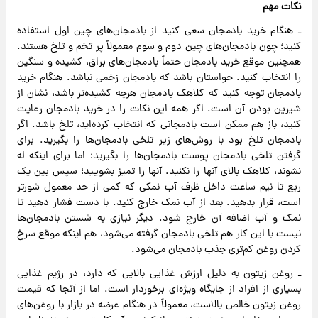
نکات مهم
ـ هنگام خرید بادمجان سعی کنید از بادمجان‌های چین اول استفاده
کنید؛ چون بادمجان‌های چین دوم و سوم معمولاً پر تخم و تلخ هستند.
همچنین موقع خرید بادمجان حتماً بادمجان‌های براق، کشیده و سنگین
را انتخاب کنید. حواستان باشد که بادمجان زخمی نباشد. هنگام خرید
بادمجان توجه کنید که کلاهک بادمجان هرچه کشیده‌تر باشد، نشان از
شیرین بودن آن است. اگر همه این نکات را در خرید بادمجان رعایت
کنید، باز هم ممکن است بادمجانی که انتخاب کرده‌اید، تلخ باشد. اگر
بادمجان تلخ بود با روش‌های زیر تلخی بادمجان‌ها را بگیرید. برای
گرفتن تلخی بادمجان پوست بادمجان‌ها را بگیرید؛ اما برای اینکه له
نشوند، کلاهک بالای آنها را نکنید. آنها را تمیز بشویید؛ سپس بین یک
ربع تا نیم ساعت داخل ظرف آب نمکی که کمی از حد معمول شورتر
است، قرار بدهید. بعد از آب نمک خارج کنید. با دست فشار دهید تا
نمک و آب اضافه آن خارج شود. دیگر نیازی به شستن بادمجان‌ها
نیست با این کار هم تلخی بادمجان گرفته می‌شود، هم اینکه موقع سرخ
کردن روغن کم‌تری جذب بادمجان می‌شود.
ـ روغن زیتون به دلیل ارزش غذایی بالایی که دارد، در رژیم غذایی
بسیاری از افراد از جایگاه ویژه‌ای برخوردار است. اما از آنجا که قیمت
روغن زیتون خالص بالاست، معمولاً در هنگام عرضه در بازار با روغن‌های