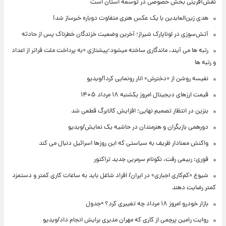
نقش‌آفرینی بخش خصوصی در توسعه استان است
هدی زین‌العابدین با یک عکس هنری متفاوت دوباره خبرساز شد!
آتش‌سوزی در لوناپارک شیراز؛ آخرین وضعیت خزندگان خطرناک پس از حادثه
رتبه ها می آیند، ماندگاری ساخته میشود؛پیشتازی «به پرداخت ملت فراتر از اعداد
و رتبه ها
نفیسه روشن از «دخترش» انار رونمایی کرد!/ویدیو
قیمت ارزهای دیجیتال امروز یکشنبه ۱۸ مرداد ۱۴۰۵
بنزین در انتظار تصمیم نهایی؛ افزایش کالابرگ قطعی شد
دورهمی بازیگران و هنرمندان در حاشیه یک نمایش/ویدیو
واکنش معنادار ظریف به سیاستی که این روزها اسرائیل دنبال می کند
فوری: ربیعی رفت، نکونام سرمربی جدید تراکتور
شیوع «کم‌کاری اجباری» در ایران/ افراد شاغل باید به ساعات کاری کمتر و دستمزد
کمتر رضایت دهند
بازار خودرو امروز ۱۸ مرداد چه تغییری کرد؟ +جدول
روایت رامین پرچمی از کاری که مهران مدیری برایش انجام داد/ویدیو