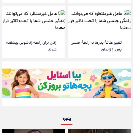
تغییر علاقۀ پدرها به رابطۀ جنسی
زنان برای رابطه زناشویی پیشقدم
پس از زایمان
شوند
پنجره