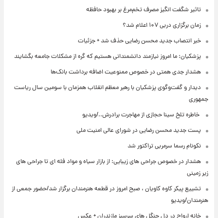
تاثیر شگفت انگیز مصرف تخم‌مرغ بر بهبود حافظه
زمان برگزاری دربی ۱۰۷ اعلام شد؟
خبر انتصاب جدید محسن رضایی حذف شد + جزئیات
پزشکیان: ما امروز نیازمند دانشمندانی هستیم که گره از مشکلات جامعه بگشایند
هشدار جدی همتی در خصوص ممنوعیت اضافه ‌برداشت بانک‌ها
دیدار و گفت‌وگوی پزشکیان با رهبر معظم انقلاب همزمان با سومین سال ریاست
جمهوری
⁨ خاطره تلخ سینا حجازی از مهاجرت برادرش../ویدیو
پست جدید محسن رضایی در شورای عالی امنیت ملی
نکونام رسما سرمربی تراکتور شد
هشدار در خصوص جراحی های زیبایی: از بازار سیاه و مواد فله ای تا جراحی های
زیر زمینی
تشییع پیکر کاوه کاویان ، صبح امروز در قطعه هنرمندان برگزار شد/حضور جمعی از
هنرمندان/ویدیو
خانه ارواح در دل جنگل های سرسبز مازندران + عکس