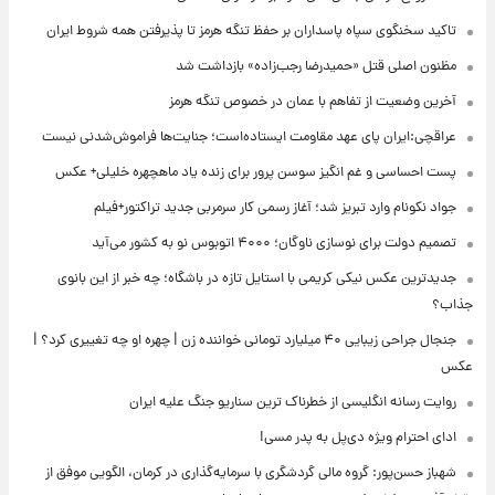
تاکید سخنگوی سپاه پاسداران بر حفظ تنگه هرمز تا پذیرفتن همه شروط ایران
مظنون اصلی قتل «حمیدرضا رجب‌زاده» بازداشت شد
آخرین وضعیت از تفاهم با عمان در خصوص تنگه هرمز
عراقچی:ایران پای عهد مقاومت ایستاده‌است؛ جنایت‌ها فراموش‌شدنی نیست
پست احساسی و غم انگیز سوسن پرور برای زنده یاد ماهچهره خلیلی+ عکس
جواد نکونام وارد تبریز شد؛ آغاز رسمی کار سرمربی جدید تراکتور+فیلم
تصمیم دولت برای نوسازی ناوگان؛ ۴۰۰۰ اتوبوس نو به کشور می‌آید
جدیدترین عکس نیکی کریمی با استایل تازه در باشگاه؛ چه خبر از این بانوی
جذاب؟
جنجال جراحی زیبایی ۴۰ میلیارد تومانی خواننده زن | چهره او چه تغییری کرد؟ |
عکس
روایت رسانه انگلیسی از خطرناک ترین سناریو جنگ علیه ایران
ادای احترام ویژه دی‌پل به پدر مسی!
شهباز حسن‌پور: گروه مالی گردشگری با سرمایه‌گذاری در کرمان، الگویی موفق از