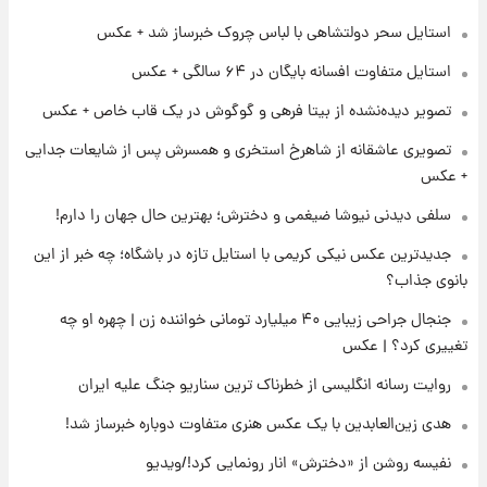
استایل سحر دولتشاهی با لباس چروک خبرساز شد + عکس
۱۴ ساعت پیش
فال حافظ یکشنبه ۱۸ مرداد ماه ۱۴۰۵
استایل متفاوت افسانه بایگان در ۶۴ سالگی + عکس
تصویر دیده‌نشده از بیتا فرهی و گوگوش در یک قاب خاص + عکس
۱۵ ساعت پیش
تصویری عاشقانه از شاهرخ استخری و همسرش پس از شایعات جدایی
فال قهوه روزانه یکشنبه ۱۸ مرداد ماه ۱۴۰۵
+ عکس
سلفی دیدنی نیوشا ضیغمی و دخترش؛ بهترین حال جهان را دارم!
۱۶ ساعت پیش
جدیدترین عکس نیکی کریمی با استایل تازه در باشگاه؛ چه خبر از این
فال روزانه واقعی یکشنبه ۱۸ مرداد ۱۴۰۵
بانوی جذاب؟
جنجال جراحی زیبایی ۴۰ میلیارد تومانی خواننده زن | چهره او چه
۲۳ ساعت پیش
تغییری کرد؟ | عکس
ارزش سهام عدالت برای امروز ۱۷ مرداد ۱۴۰۵ +
جدول
روایت رسانه انگلیسی از خطرناک ترین سناریو جنگ علیه ایران
هدی زین‌العابدین با یک عکس هنری متفاوت دوباره خبرساز شد!
۱ روز پیش
لیونل مسی عزادار شد! + جزئیات
نفیسه روشن از «دخترش» انار رونمایی کرد!/ویدیو