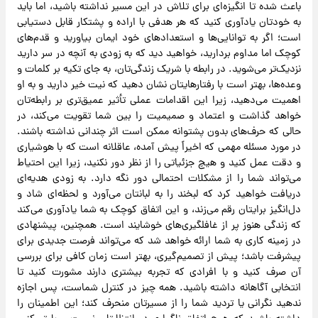
باعث شده تا انگیزه‌ای برای تلاش در این مسیر نداشته باشید، اما باید
به خودتان یادآوری کنید که هر هدفی با اراده و پشتکار قابل دستیابی
است؛ اگر به توانایی‌ها و استعدادهای خود ایمان بیاورید و قدم‌های
کوچک اما مداوم بردارید، خواهید دید که به زودی به آنچه در سر دارید
نزدیک‌تر می‌شوید. در رابطه با شریک زندگی‌تان، به جای تکیه بر کلمات و
وعده‌ها، بهتر است با رفتارهایتان نشان دهید که نیت خیر دارید و به او
اهمیت می‌دهید، زیرا این اقدامات عملی تأثیر عمیق‌تری بر رابطه‌تان
خواهد گذاشت و اعتماد و صمیمیت را بین شما تقویت می‌کند، در
حالی که حرف‌های بدون پشتوانه ممکن است اثر چندانی نداشته باشند.
در مورد مسئله مهمی که اخیراً پیش آمده، عاقلانه است که با هوشیاری
و دقت عمل کنید و هیچ جزئیاتی را از نظر دور نکنید، زیرا این احتیاط
می‌تواند شما را از مشکلات احتمالی دور نگه دارد. به زودی هدیه‌ای
دریافت خواهید کرد که لبخند را به لبانتان می‌آورد و لحظه‌ای شاد و
دل‌انگیز برایتان رقم می‌زند، و این اتفاق کوچک به شما یادآوری می‌کند
که زندگی هنوز پر از غافلگیری‌های خوشایند است. همچنین، پیشنهادی
در زمینه کاری به شما ارائه خواهد شد که می‌تواند فرصت جدیدی برای
پیشرفت باشد؛ پیش از تصمیم‌گیری، بهتر است زمان کافی برای بررسی
آن صرف کنید و با افرادی که تجربه بیشتری دارند مشورت کنید تا
انتخابی آگاهانه داشته باشید. همه چیز در کنترل شماست، پس اجازه
ندهید نگرانی یا تردید شما را از مسیرتان منحرف کند؛ این اطمینان را