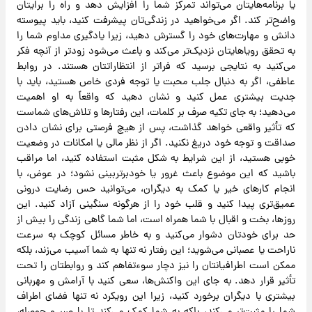
یا برنامه‌هایتان می‌تواند تمرکز شما را افزایش دهد و راه را برایتان
واضح‌تر کند. اگر می‌خواهید در زندگی‌تان پیشرفت کنید، باید پیوسته
دانش و مهارت‌های خود را گسترش دهید، زیرا یادگیری مداوم شما را
به تحقق رویاهایتان نزدیک‌تر می‌کند و باعث می‌شود زودتر از آنچه فکر
می‌کنید به نتایجی برسید که فراتر از انتظاراتتان هستند. در روابط
عاطفی، اگر به دنبال جلب محبت یا توجه فردی خاص هستید، باید با
جدیت بیشتری عمل کنید و نشان دهید که واقعاً به او اهمیت
می‌دهید؛ به جای تکیه صرف بر کلمات، این رفتارها و تلاش‌های شماست
که تأثیر واقعی خواهد گذاشت، پس از هیچ فرصتی برای نشان دادن
صداقت و توجه خود دریغ نکنید. اگر از نظر مالی یا امکانات در وضعیت
خوبی هستید، از این شرایط به شکل مثبت استفاده کنید، اما مراقب
باشید که این موضوع باعث غرور یا خودبرتربینی نشود؛ در عوض، با
انجام کارهای خیر یا کمک به دیگران، می‌توانید حس رضایت درونی
عمیق‌تری پیدا کنید و قلب خود را از هرگونه سنگینی آزاد کنید. این
روزها، بخت و اقبال با شما همراه است، اما شما گاهی زندگی را بیش از
حد برای خودتان دشوار می‌کنید و به خاطر مسائل کوچک به سرعت
ناراحت یا عصبانی می‌شوید؛ این رفتار نه تنها به شما آسیب می‌زند، بلکه
ممکن است اطرافیانتان را نیز دچار سوءتفاهم کند و روابطتان را تحت
تأثیر قرار دهد. به جای این واکنش‌ها، سعی کنید با آرامش و مهربانی
بیشتری با دیگران برخورد کنید، زیرا این رویکرد نه تنها فضای اطراف