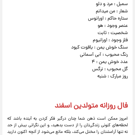
سمبل : مرد و دلو
شعار : من میدانم
ستاره حاکم : اورانوس
عنصر وجود : هو
شخصیت : ثابت
فلز وجود : اورانیوم
سنگ خوش یمن : یاقوت کبود
رنگ محبوب : آبی آسمانی
عدد خوش یمن : ۴
گل محبوب : نرگس
روز مبارک : شنبه
فال روزانه متولدین اسفند
امروز ممکن است ذهن شما چنان درگیر فکر کردن به آینده باشد که
لحظه‌های کنونی زندگی‌تان را از دست بدهید، و این نگرانی بیش از حد
نه تنها آرامشتان را مختل می‌کند، بلکه مانع می‌شود از آنچه اکنون دارید