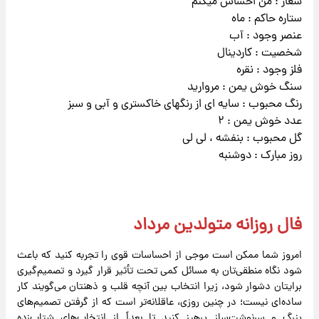
شعار : من احساس میکنم
ستاره حاکم : ماه
عنصر وجود : آب
شخصیت : کاردینال
فلز وجود : نقره
سنگ خوش یمن : مروارید
رنگ محبوب : سایه ای از رنگهای خاکستری و آبی و سبز
عدد خوش یمن : ۲
گل محبوب : بنفشه ، لی لی
روز مبارک : دوشنبه
فال روزانه متولدین مرداد
امروز شما ممکن است موجی از احساسات قوی را تجربه کنید که باعث
شود نگاه منطقی‌تان به مسائل کمی تحت تأثیر قرار گیرد و تصمیم‌گیری
برایتان دشوار شود، زیرا انتخاب بین آنچه قلب و ذهنتان می‌گویند کار
ساده‌ای نیست؛ در چنین روزی، عاقلانه‌تر است که از گرفتن تصمیم‌های
بزرگ و سرنوشت‌ساز پرهیز کنید تا بعداً از انتخاب‌های شتاب‌زده