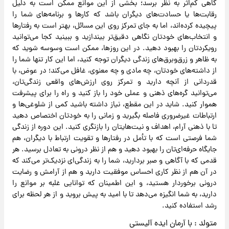
گاهی کم‌اثر به نظر برسد؛ بخشی از این موانع ممکن است به دلیل
رقابت‌ها یا حسادت‌های دیگران باشد که کارها و برنامه‌های شما را
پیچیده کرده‌اند، اما به جای تمرکز روی این مسائل، بهتر است به رفتارها
و انتخاب‌های خودتان نگاهی دقیق‌تر بیندازید و ببینید کجا می‌توانید
رویکردتان را بهبود دهید. در این روزها، ممکن است وسوسه شوید که
به ظاهر و زرق‌وبرق‌های زندگی دیگران توجه کنید، اما این کار تنها شما را
از داشته‌های خودتان، چه مادی و چه معنوی، غافل می‌کند؛ در عوض، با
قدردانی از آنچه دارید و تمرکز روی ارزش‌های واقعی زندگی‌تان،
می‌توانید گره‌های ذهنی و عملی خود را باز کنید و راه را برای پیشرفت
هموار کنید. شاید در این مقطع، نیاز داشته باشید کمی از شلوغی‌ها و
ارتباطات غیرضروری فاصله بگیرید و زمانی را به خودتان اختصاص دهید
تا با ذهنی آرام، اهداف و نیت‌هایتان را بازنگری کنید. این دوره از زندگی
شما فرصتی است که با تأمل در رفتارها و تقویت ارتباط با دیگران، هم
جایگاه حرفه‌ای‌تان را بهبود دهید و هم از نظر درونی به تعادل برسید. هر
قدمی که با آگاهی و صبر بردارید، شما را به زندگی‌ای نزدیک‌تر می‌کند که
در آن هم از نظر کاری احساس موفقیت دارید و هم از آرامش و رضایت
درونی برخوردار هستید، و این اطمینان که توانایی غلبه بر موانع را
دارید، به شما انگیزه می‌دهد تا با امید به پیش بروید و از هر لحظه برای
رشد استفاده کنید.
متولد : با آرمان ایده آلیستی