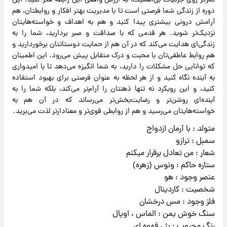
تمرکز روی جزئیات بی‌اهمیت، به ارزش واقعی این رابطه فکر کنید. این
دوره از زندگی شما فرصتی است تا با مدیریت بهتر افکار و روابطتان، هم
آرامش درونی بیشتری پیدا کنید و هم به اهداف و خواسته‌هایتان
نزدیک‌تر شوید. هر قدمی که با صداقت و صبر بردارید، شما را به
زندگی‌ای هدایت می‌کند که در آن هم از حمایت دوستانتان برخوردارید و
هم روابط عاطفی‌تان با محبت و درک متقابل پیش می‌رود. این اطمینان
که توانایی حل مشکلات را دارید، به شما انگیزه می‌دهد تا با امیدواری
به آینده نگاه کنید و از هر لحظه به عنوان فرصتی برای بهبود استفاده
کنید، و این رویکرد نه تنها ذهنتان را آرام‌تر می‌کند، بلکه شما را به
آینده‌ای روشن‌تر و رضایت‌بخش‌تر می‌رساند که در آن هم به
خواسته‌هایتان می‌رسید و هم از روابطی قوی‌تر و معنادارتر لذت می‌برید.
متولد : با آرمان ازدواج
سمبل : ترازو
شعار : من تعادل برقرار میکنم
ستاره حاکم : ونوس (زهره)
عنصر وجود : هو
شخصیت : کاردینال
فلز وجود : مس درخشان
سنگ خوش یمن : الماس ، اوپال
رنگ محبوب : بژ ، قهوه ای