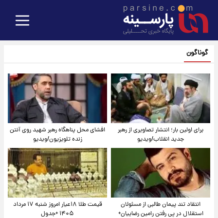
گوناگون
برای اولین بار؛ انتشار تصاویری از رهبر
افشای محل پناهگاه‌ رهبر شهید روی آنتن
جدید انقلاب/ویدیو
زنده تلویزیون/ویدیو
انتقاد تند پیمان طالبی از مسئولان
قیمت طلا ۱۸عیار امروز شنبه ۱۷ مرداد
استقلال در پی رفتن رامین رضاییان+
۱۴۰۵ +جدول