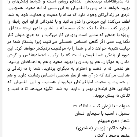
که پذیرفته‌اید، نویدبخش آینده‌ای روشن است و شرایط زندگی‌تان را
بهبود خواهد داد، پس با اطمینان به این مسیر ادامه دهید. همچنین،
فردی در زندگی‌تان وجود دارد که مدام با محبت و حمایت خود به شما
لطف می‌کند؛ این مهربانی را قدر بدانید و با قدردانی از او، این رابطه را
قوی‌تر کنید، مثلاً با یک تشکر صمیمانه یا نشان دادن توجه متقابل.
پروژه یا هدفی که مدتی است روی آن کار می‌کنید را به هیچ عنوان کنار
نگذارید، حتی اگر گاهی احساس خستگی می‌کنید، زیرا پشتکار شما در
نهایت نتیجه خواهد داد و شما را به موفقیت نزدیک‌تر خواهد کرد. این
دوره از زندگی شما فرصتی است که با ترکیب اعتمادبه‌نفس و گوش
دادن به دیگران، هم روابطتان را بهبود دهید و هم به اهدافتان برسید.
هر قدمی که با دقت و احترام به دیگران بردارید، شما را به زندگی‌ای
هدایت می‌کند که در آن هم از نظر شخصی احساس رضایت دارید و هم
از حمایت و محبت اطرافیانتان برخوردار هستید، و این اطمینان که
توانایی خلق آینده‌ای بهتر را دارید، به شما انگیزه می‌دهد تا با امید و
تلاش به پیش بروید.
متولد : با آرمان کسب اطلاعات
سمبل : اسب با سیمای انسان
شعار : من میبینم
ستاره حاکم : ژوپیتر (مشتری)
عنصر وجود : آتش