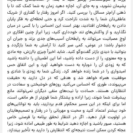
پشیمان نشوید، و به جای آن، اجازه دهید زمان به شما کمک کند تا با
ذهنی آرام‌تر مسائل را بررسی کنید. اگر امروز رفتار یا گفتاری از شریک
عاطفی‌تان شما را به شدت ناراحت کرد و حتی لحظه‌ای به فکر پایان
دادن به رابطه‌تان افتادید، بهتر است این احساس را با کسی در میان
نگذارید و از واکنش‌های تند خودداری کنید، زیرا ابراز چنین افکاری در
اوج عصبانیت می‌تواند به رابطه‌تان آسیب‌های جدی بزند و جبران آن
دشوار باشد؛ در عوض، کمی صبر کنید تا آرامش به شما بازگردد و
بتوانید با دیدی بازتر گفت‌وگو کنید. شاید اخیراً چیزی باارزش، چه مادی
و چه معنوی، را از دست داده باشید، اما این اطمینان را داشته باشید
که به زودی آن را دوباره به دست خواهید آورد و این اتفاق حس
امیدواری را در شما زنده خواهد کرد. زندگی شما به زودی با شادی و
موفقیت همراه خواهد شد و هدفی که در دل دارید به حقیقت
می‌پیوندد، طوری که احساس می‌کنید روزهای خوشبختی و سعادت در
انتظارتان هستند. حسادت یا نیت‌های منفی دیگران نمی‌توانند مانع
پیشرفت شما شوند، زیرا اراده و پشتکار شما قوی‌تر از هر مانعی است،
اما برای اینکه در این مسیر محکم‌تر قدم بردارید، باید به توانایی‌های
خود بیشتر اعتماد کنید و محبت و مهربانی را در رفتار و تصمیم‌هایتان
در اولویت قرار دهید. اگر در انتظار تحقق برنامه یا فرصتی خاص
هستید، صبور باشید و اجازه دهید شرایط به طور طبیعی آماده شود، زیرا
عجله کردن ممکن است نتیجه‌ای که انتظارش را دارید به تأخیر بیندازد.