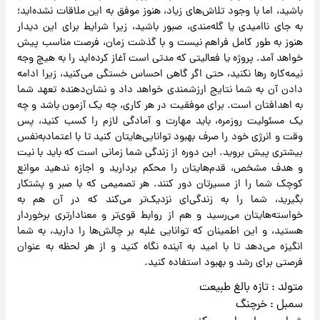
باشید، اما با وجود تلاش‌های زیاد، هنوز موفق به این ملاقات نشده‌اید؛
به جای ناامیدی یا گله‌مندی، صبور باشید، زیرا شرایط برای این دیدار
هنوز به طور کامل فراهم نیست و با گذشت زمان، فرصت مناسب پیش
خواهد آمد. پروژه یا فعالیتی که مدتی است آغاز کرده‌اید را به هیچ وجه
نیمه‌کاره رها نکنید، حتی اگر گاهی احساس خستگی می‌کنید، زیرا ادامه
دادن آن به شما نتایج ارزشمندی خواهد داد و نشان‌دهنده تعهد شما
به اهدافتان است. برای موفقیت در هر کاری، چه یک آزمون باشد و چه
یک مسئولیت روزمره، باید مهارت و آمادگی لازم را کسب کنید، پس
وقت و انرژی خود را صرف بهبود توانایی‌هایتان کنید تا با اعتمادبه‌نفس
بیشتری پیش بروید. این دوره از زندگی شما زمانی است که باید با نیت
و هدف مشخص، قدم‌هایتان را محکم بردارید و اجازه ندهید موانع
کوچک شما را از مسیرتان دور کنند. هر تصمیمی که با صبر و پشتکار
بگیرید، شما را به زندگی‌ای نزدیک‌تر می‌کند که در آن هم به
خواسته‌هایتان می‌رسید و هم از روابط قوی‌تر و معنادارتری برخوردار
هستید، و این اطمینان که توانایی غلبه بر چالش‌ها را دارید، به شما
انگیزه می‌دهد تا با امید به آینده نگاه کنید و از هر لحظه به عنوان
فرصتی برای رشد و بهبود استفاده کنید.
متولد : تازه بالغ طبیعت
سمبل : خرچنگ