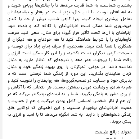
پشتیبان شماست، به شما قدرت می‌دهد تا با چالش‌ها روبه‌رو شوید و
به اهدافتان برسید. با این حال، بهتر است در رفتار و برنامه‌هایتان
تعادل بیشتری ایجاد کنید، زیرا گاهی شتاب بیش از حد یا کندی
غیرضروری شما ممکن است اطرافیانتان را کلافه کند و باعث شود
ارتباطتان با آن‌ها تحت تأثیر قرار گیرد؛ برای مثال، سعی کنید سرعت
کارهایتان را با شرایط هماهنگ کنید تا هم خودتان و هم دیگران از
همکاری با شما لذت ببرند. همچنین، از صرف زمان زیاد برای توصیه و
نصیحت کردن دیگران دست بکشید، زیرا این کار ممکن است انرژی و
وقت شما را بی‌جهت هدر دهد و نتیجه‌ای که انتظار دارید به دنبال
نداشته باشد؛ در عوض، تمرکزتان را روی بهبود زندگی خود و دنبال
کردن علایقتان بگذارید. این دوره از زندگی شما فرصتی است که با
پذیرش خود و جسارت در تصمیم‌گیری‌ها، هم روابطتان را تقویت کنید و
هم به شادی و رضایت درونی بیشتری برسید. هر انتخابی که با آگاهی و
از روی عشق به زندگی بگیرید، شما را به آینده‌ای نزدیک‌تر می‌کند که در
آن هم از نظر شخصی احساس کامل بودن می‌کنید و هم از حمایت و
محبت اطرافیانتان برخوردار هستید، و این اطمینان که توانایی خلق
زندگی دلخواهتان را دارید، به شما انگیزه می‌دهد تا با امید و انرژی به
پیش بروید.
متولد : بالغ طبیعت