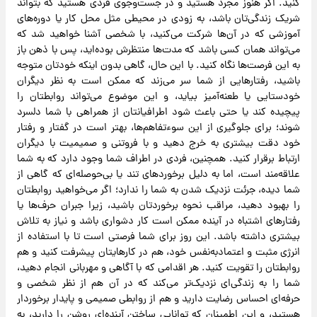
کنید. اگر هنوز مجرد هستید و در جست‌وجوی فردی هستید که بتواند
شریک زندگی‌تان باشد، به زودی در محیطی مثل محل کار یا دوره‌های
آموزشی که در آن‌ها شرکت می‌کنید، با شخصی آشنا خواهید شد که
می‌تواند همان کسی باشد که مدت‌ها منتظرش بوده‌اید، پس با ذهن باز
به این فرصت‌ها نگاه کنید. با این حال، گاهی بدون اینکه خودتان متوجه
باشید، رفتارهایی از شما سر می‌زند که ممکن است به نظر دیگران
خودستایی یا طعنه‌آمیز بیاید، و این موضوع می‌تواند روابطتان را
پیچیده کند یا حتی باعث شود اطرافیانتان از همراهی با شما دلسرد
شوند؛ برای جلوگیری از این سوءتفاهم‌ها، بهتر است در گفتار و رفتار
خود دقت بیشتری به خرج دهید و با فروتنی و صمیمیت با دیگران
ارتباط برقرار کنید. همچنین، فردی در اطراف شما وجود دارد که به شما
علاقه‌مند است، اما به دلیل برخوردهای تند یا بی‌حوصله‌ای که گاهی از
شما دیده، جرئت نزدیک شدن به شما را ندارد؛ اگر می‌خواهید روابطتان
را بهبود دهید، مراقب نحوه برخوردتان باشید، زیرا جبران حرف‌ها یا
رفتارهای اشتباه در آینده ممکن است کار دشواری باشد و نیاز به تلاش
بیشتری داشته باشد. این روز برای شما فرصتی است تا با استفاده از
انرژی مثبت و اعتمادبه‌نفس خود، هم در کارهایتان پیشرفت کنید و هم
روابطتان را تقویت کنید. هر اقدامی که با آگاهی و مهربانی انجام دهید،
شما را به زندگی‌ای نزدیک‌تر می‌کند که در آن هم از نظر شخصی و
حرفه‌ای احساس رضایت دارید و هم از روابطی صمیمی و پایدار برخوردار
هستید، و این اطمینان که توانایی ساختن آینده‌ای روشن را دارید، به