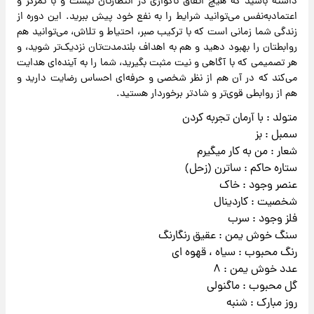
داشته باشید که هیچ اتفاق ناگواری در انتظارتان نیست و با تمرکز و
اعتمادبه‌نفس می‌توانید شرایط را به نفع خود پیش ببرید. این دوره از
زندگی شما زمانی است که با ترکیب صبر، احتیاط و تلاش، می‌توانید هم
روابطتان را بهبود دهید و هم به اهداف بلندمدت‌تان نزدیک‌تر شوید، و
هر تصمیمی که با آگاهی و نیت مثبت بگیرید، شما را به آینده‌ای هدایت
می‌کند که در آن هم از نظر شخصی و حرفه‌ای احساس رضایت دارید و
هم از روابطی قوی‌تر و شادتر برخوردار هستید.
متولد : با آرمان تجربه کردن
سمبل : بز
شعار : من به کار میگیرم
ستاره حاکم : ساترن (زحل)
عنصر وجود : خاک
شخصیت : کاردینال
فلز وجود : سرب
سنگ خوش یمن : عقیق رنگارنگ
رنگ محبوب : سیاه ، قهوه ای
عدد خوش یمن : ۸
گل محبوب : ماگنولی
روز مبارک : شنبه