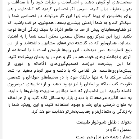
صحبت‌های او گوش دهید و احساسات و نظرات خود را با صداقت و
بدون تعارف بیان کنید، سپس اگر احساس کردید که آماده‌اید، راهی
برای بخشیدن او پیدا کنید، زیرا این کار می‌تواند بار احساسی شما را
سبک‌تر کند و به شما آرامش بیشتری بدهد. همچنین، مراقب باشید که
در قضاوت‌هایتان بیش از حد به ظاهر افراد یا سبک زندگی آن‌ها توجه
نکنید، زیرا این تمرکز روی مسائل سطحی ممکن است شما را به اشتباه
بیندازد، همان‌طور که در گذشته تجربه‌های مشابهی داشته‌اید و از این
نوع قضاوت‌ها ضرر دیده‌اید. این روزها فرصتی است تا با استفاده از
انرژی و توانمندی‌های خود، هم در کار و هم در روابطتان پیشرفت کنید،
اما این پیشرفت نیازمند تصمیم‌گیری‌های آگاهانه و دوری از
پیش‌داوری‌هاست. هر اقدامی که با دقت و صبر انجام دهید، به شما
کمک می‌کند تا نه تنها جایگاه خود را در محیط‌های حرفه‌ای و شخصی
تقویت کنید، بلکه روابطتان را نیز بهبود دهید و از تنش‌های غیرضروری
فاصله بگیرید. این اطمینان که شما توانایی مدیریت چالش‌ها را دارید،
به شما انگیزه می‌دهد تا با دیدی بازتر به مسائل نگاه کنید و از هر لحظه
به عنوان فرصتی برای رشد و بهبود استفاده کنید، و این رویکرد شما را
به زندگی‌ای متعادل‌تر و رضایت‌بخش‌تر هدایت خواهد کرد.
متولد : طفل شیرخوار طبیعت
سمبل : گاو نر
شعار : همه چیز مال من است