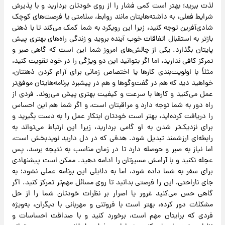
لذت ببرید؛ بهتر است کمی فشار را از روی خودتان بردارید و با پذیرش
شرایط فعلی، به داشته‌هایتان مانند روابط، سلامتی یا فرصت‌های کوچک
شادی‌آفرین توجه کنید، زیرا این رویکرد به شما کمک می‌کند تا با ذهنی
بازتر به استقبال اتفاقات خوب آینده بروید و زندگی راه‌های بهتری پیش
پایتان بگذارد. یکی از چالش‌های امروز شما این است که گاهی صبر و
تمرکز کافی ندارید، اما اگر بتوانید این دو ویژگی را در خود تقویت کنید،
مثلاً با اولویت‌بندی کارها یا اختصاص زمانی برای آرام کردن ذهنتان،
خواهید دید که هم در گفت‌وگوها و هم در پیشبرد برنامه‌هایتان موفق‌تر
عمل می‌کنید و کارها با سرعت و کیفیت بهتری پیش می‌روند. فردی از
راه دور به شما توجه دارد و مراقبتان است، و اگر شما هم این احساس
را دریافت کرده‌اید، بهتر است خودتان ابتکار عمل را به دست بگیرید و
برای نزدیک‌تر شدن به او گامی بردارید، زیرا این ارتباط می‌تواند به
رابطه‌ای ارزشمند تبدیل شود. هدفی که در دل دارید نویدبخش است،
اما نیاز به صبر و حوصله دارد تا در زمان مناسب به نتیجه برسد، پس
عجله نکنید و با آرامش مسیرتان را ادامه دهید. ممکن است پیشنهادی
برای سفر به شما داده شود، اما به دلایلی این برنامه عملی نشود؛ به
جای ناراحتی، این را فرصتی بدانید تا روی مسائل مهم‌تر تمرکز کنید. اگر
گاهی حس می‌کنید غرور یا اصرار بر نظرات خودتان شما را از حل
مشکلات دور کرده، بهتر است با فروتنی و مهربانی با دیگران، به‌ویژه
فردی که برایتان مهم است، برخورد کنید و با صداقت احساسات و