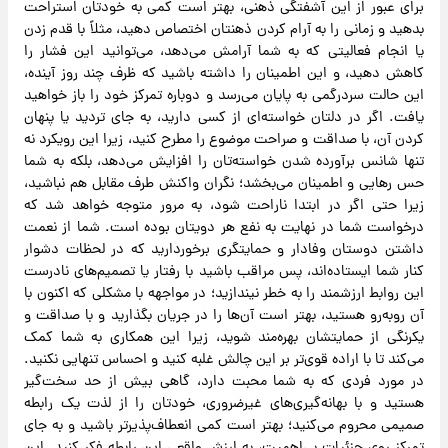
برای عبور از این آشفتگی ذهنی، بهتر است کمی به خودتان استراحت
بدهید و زمانی را به آرام کردن ذهنتان اختصاص دهید، مثلاً با قدم زدن
یا انجام فعالیتی که به شما آرامش می‌دهد، می‌توانید این فشار را
کاهش دهید، و این اطمینان را داشته باشید که ظرف چند روز آینده،
این حالت سردرگمی به پایان می‌رسد و دوباره تمرکز خود را باز خواهید
یافت. اگر در دلتان خواسته‌ای از کسی دارید، به جای تردید یا پنهان
کردن آن، با صداقت و صراحت موضوع را مطرح کنید، زیرا این رویکرد نه
تنها شانس برآورده شدن خواسته‌تان را افزایش می‌دهد، بلکه به شما
حس رهایی و اطمینان می‌بخشد؛ نگران واکنش طرف مقابل هم نباشید،
زیرا حتی اگر در ابتدا ناراحت شود، به مرور متوجه خواهد شد که
درخواست شما در نهایت به نفع هر دویتان بوده است. شما از نعمت
داشتن دوستان وفادار و حمایتگری برخوردارید که در لحظات دشوار
کنار شما ایستاده‌اند، پس مراقب باشید با رفتار یا تصمیم‌های نادرست
این روابط ارزشمند را به خطر نیندازید؛ در مواجهه با مشکلی که اکنون با
آن روبه‌رو هستید، بهتر است آن‌ها را در جریان بگذارید و با صداقت و
یکرنگی از حمایتشان بهره‌مند شوید، زیرا این همکاری به شما کمک
می‌کند تا با اراده قوی‌تر بر این چالش غلبه کنید و احساس تنهایی نکنید.
در مورد فردی که به شما محبت دارد، گاهی بیش از حد سخت‌گیر
هستید و با بهانه‌گیری‌های غیرضروری، خودتان را از لذت یک رابطه
صمیمی محروم می‌کنید؛ بهتر است کمی انعطاف‌پذیرتر باشید و به جای