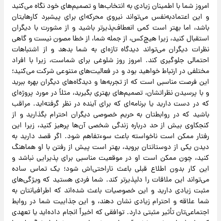
امروز شما با اطمینان زیادی به انتخاب‌ها و تصمیم‌های خود نگاه می‌کنید
و این اعتمادبه‌نفس می‌تواند نیروی محرکه‌ای برای پیشبرد کارهایتان
باشد، اما بهتر است کمی انعطاف‌پذیرتر باشید و از مشورت با دیگران
استقبال کنید، زیرا هیچ‌کس، از جمله شما، از خطا مصون نیست و گاهی
نظرات دیگران می‌تواند دیدگاه تازه‌ای به شما بدهد و از اشتباهات
احتمالی جلوگیری کند. امروز روز شلوغی برای شماست، زیرا با افراد
مختلفی در ارتباط خواهید بود و در فعالیت‌های متنوعی شرکت می‌کنید؛
این فرصت مناسبی است که از تجربه‌ها و دیدگاه‌های دیگران بهره ببرید
و با پرسیدن نظراتشان، تصمیم‌های بهتری بگیرید، مثلاً در مورد پروژه‌ای
که در دست دارید یا برنامه‌ای که برای آینده در نظر گرفته‌اید. مراقب
باشید که در روابطتان به حریم خصوصی دیگران احترام بگذارید و از
کنجکاوی بیش از حد درباره زندگی شخصی آن‌ها پرهیز کنید، زیرا این
رفتار ممکن است ناخواسته باعث سوءتفاهم شود. اگر قصد دارید به
دیدن یکی از دوستانتان بروید، بهتر است پیش از رفتن با او هماهنگ
کنید، چون ممکن است او در موقعیت مناسبی برای پذیرایی نباشد و
این کار بدون اطلاع قبلی باعث ناراحتی‌اش شود؛ یک تماس ساده
می‌تواند این ملاقات را دلپذیرتر کند. شما فردی هستید که ویژگی‌های
مثبت زیادی دارید و این خصوصیات باعث شده‌اند که اطرافیانتان به
شما علاقه و احترام زیادی نشان دهند، و این جذابیت شما در روابط
اجتماعی‌تان تأثیر مثبتی دارد. توافقی که اخیراً انجام داده‌اید یا تعهدی