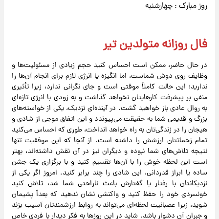
روز مبارک : چهارشنبه
فال روزانه متولدین تیر
در حال حاضر، ممکن است احساس کنید حجم زیادی از مسئولیت‌ها و
وظایف روی دوش شماست، اما انگیزه یا انرژی لازم برای انجام آن‌ها را
ندارید؛ این حالت کاملاً موقتی است و جای نگرانی ندارد، زیرا تأثیری
منفی بر پیشرفت کارهایتان نخواهد گذاشت و به زودی با انرژی تازه‌ای
به روال عادی باز خواهید گشت. در آینده‌ای نزدیک، یکی از خواسته‌های
بزرگ و قدیمی شما به حقیقت می‌پیوندد و این اتفاق موجی از شادی و
هیجان را در زندگی‌تان به راه خواهد انداخت، طوری که احساس می‌کنید
تمام زحماتتان ارزشش را داشته است. از آنجا که این موفقیت تنها
نتیجه تلاش‌های شما نبوده و دیگران نیز در آن نقش داشته‌اند، بهتر
است این لحظه خوش را با آن‌ها تقسیم کنید و با برگزاری یک جشن
ساده یا ابراز قدردانی، این شادی را چند برابر کنید. امروز اگر یکی از
نزدیکانتان با رفتار یا گفتارش باعث ناراحتی شما شد، تلاش کنید
خونسردی خود را حفظ کنید و واکنشی نشان ندهید که بعداً پشیمان
شوید، زیرا عصبانیت لحظه‌ای می‌تواند به روابط ارزشمندتان آسیب بزند
و جبران آن دشوار باشد. شاید در این روزها به فکر دیدار با فردی خاص