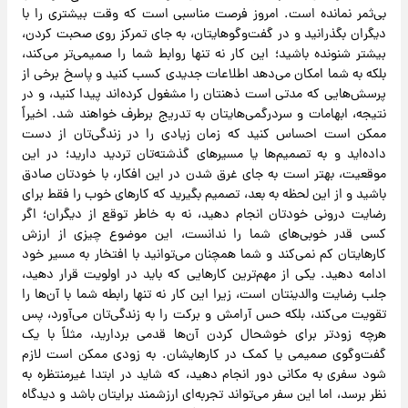
بی‌ثمر نمانده است. امروز فرصت مناسبی است که وقت بیشتری را با
دیگران بگذرانید و در گفت‌وگوهایتان، به جای تمرکز روی صحبت کردن،
بیشتر شنونده باشید؛ این کار نه تنها روابط شما را صمیمی‌تر می‌کند،
بلکه به شما امکان می‌دهد اطلاعات جدیدی کسب کنید و پاسخ برخی از
پرسش‌هایی که مدتی است ذهنتان را مشغول کرده‌اند پیدا کنید، و در
نتیجه، ابهامات و سردرگمی‌هایتان به تدریج برطرف خواهند شد. اخیراً
ممکن است احساس کنید که زمان زیادی را در زندگی‌تان از دست
داده‌اید و به تصمیم‌ها یا مسیرهای گذشته‌تان تردید دارید؛ در این
موقعیت، بهتر است به جای غرق شدن در این افکار، با خودتان صادق
باشید و از این لحظه به بعد، تصمیم بگیرید که کارهای خوب را فقط برای
رضایت درونی خودتان انجام دهید، نه به خاطر توقع از دیگران؛ اگر
کسی قدر خوبی‌های شما را ندانست، این موضوع چیزی از ارزش
کارهایتان کم نمی‌کند و شما همچنان می‌توانید با افتخار به مسیر خود
ادامه دهید. یکی از مهم‌ترین کارهایی که باید در اولویت قرار دهید،
جلب رضایت والدینتان است، زیرا این کار نه تنها رابطه شما با آن‌ها را
تقویت می‌کند، بلکه حس آرامش و برکت را به زندگی‌تان می‌آورد، پس
هرچه زودتر برای خوشحال کردن آن‌ها قدمی بردارید، مثلاً با یک
گفت‌وگوی صمیمی یا کمک در کارهایشان. به زودی ممکن است لازم
شود سفری به مکانی دور انجام دهید، که شاید در ابتدا غیرمنتظره به
نظر برسد، اما این سفر می‌تواند تجربه‌ای ارزشمند برایتان باشد و دیدگاه