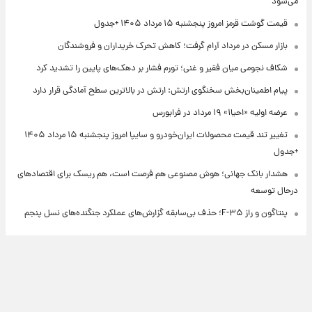
می‌شود
قیمت گوشت قرمز امروز پنجشنبه ۱۵ مرداد ۱۴۰۵ +جدول
بازار مسکن در مرداد آرام گرفت؛ کاهش تحرک خریداران و فروشندگان
شکاف نجومی میان فقیر و غنی؛ تورم فشار بر دهک‌های پایین را تشدید کرد
پیام اطمینان‌بخش سخنگوی ارتش: ارتش در بالاترین سطح آمادگی قرار دارد
عرضه اولیه «احیا۱» ۱۹ مرداد در فرابورس
تغییر تند قیمت محصولات ایران‌خودرو و سایپا امروز پنجشنبه ۱۵ مرداد ۱۴۰۵
+جدول
هشدار بانک جهانی؛ هوش مصنوعی هم فرصت است، هم ریسک برای اقتصادهای
درحال توسعه
پنتاگون و راز F-۳۵؛ حذف بی‌سابقه گزارش‌های عملکرد جنگنده‌های نسل پنجم