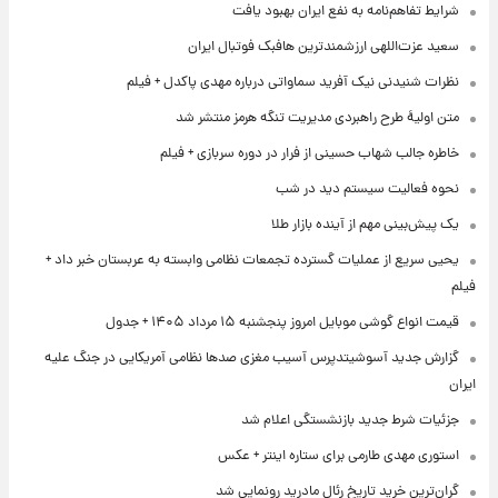
شرایط تفاهم‌نامه به نفع ایران بهبود یافت
سعید عزت‌اللهی ارزشمندترین هافبک فوتبال ایران
نظرات شنیدنی نیک آفرید سماواتی درباره مهدی پاکدل + فیلم
متن اولیۀ طرح راهبردی مدیریت تنگه هرمز منتشر شد
خاطره جالب شهاب حسینی از فرار در دوره سربازی + فیلم
نحوه فعالیت سیستم دید در شب
یک پیش‌بینی مهم از آینده بازار طلا
یحیی سریع از عملیات گسترده تجمعات نظامی وابسته به عربستان خبر داد +
فیلم
قیمت انواع گوشی موبایل امروز پنجشنبه ۱۵ مرداد ۱۴۰۵ + جدول
گزارش جدید آسوشیتدپرس آسیب مغزی صدها نظامی آمریکایی در جنگ علیه
ایران
جزئیات شرط جدید بازنشستگی اعلام شد
استوری مهدی طارمی برای ستاره اینتر + عکس
گران‌ترین خرید تاریخ رئال مادرید رونمایی شد