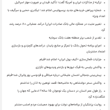
ترکیه از مذاکرات ایران و آمریکا گفت؛ تأکید فیدان بر ضرورت مهار اسرائیل
شماره پیراهن خریدهای جدید پرسپولیس اعلام شد؛ تیکدری، محبی و سرگیف با
اعداد ویژه
تغییر مثبت در عملکرد مالی بانک صادرات ایران/ درآمد عملیاتی ۸۰ درصد رشد
کرد
تقدیر از شعب برتر منطقه هفت بانک سرمایه
اجرای برنامه تحول بانک با تمرکز بر منابع پایدار، درآمدهای کارمزدی و بازسازی
اعتماد مشتریان
جزئیات فعال‌سازی «کیف پول ایران» اعلام شد+فیلم
واکنش پلیس به فیک نیوزها و بازنشر ویدیوهای تکراری
پیش‌بینی جنجالی احسان علیخانی درباره میثاقی و فردوسی پور وایرال شد+فیلم
واکنش سحر دولتشاهی به حاشیه‌ها: قصد توهین به اذان را نداشتم
راز طول عمر انسان در دستان یک نوجوان ۱۵ ساله؟ ادعایی که جهان را
شگفت‌زده کرد
روایت پزشکیان از برنامه‌های دولت برای بهبود معیشت مردم امشب منتشر