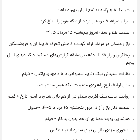
شرایط تفاهم‌نامه به نفع ایران بهبود یافت
۱ روز پیش
ایران تعرفه ۷ درصدی تردد از تنگه هرمز را ابلاغ کرد
فال روزانه واقعی پنجشنبه ۱۵ مرداد ۱۴۰۵
قیمت طلا و سکه امروز پنجشنبه ۱۵ مرداد ۱۴۰۵
بازار مسکن در مرداد آرام گرفت؛ کاهش تحرک خریداران و فروشندگان
۱ روز پیش
پنتاگون و راز F-35؛ حذف بی‌سابقه گزارش‌های عملکرد جنگنده‌های نسل
ارزش سهام عدالت برای امروز چهارشنبه ۱۴ مرداد
+ جدول
پنجم
نظرات شنیدنی نیک آفرید سماواتی درباره مهدی پاکدل + فیلم
۱ روز پیش
آغاز طرح جدید فروش مشارکت در تولید سایپا؛
متن اولیۀ طرح راهبردی مدیریت تنگه هرمز منتشر شد
نام خودرو، مبلغ پیش پرداخت و زمان تحویل |
روایت جالب نیک آفرین سماواتی از هم بازی شدن با امین تارخ + فیلم
سود مشارکت چند درصد است؟
قیمت دلار بازار آزاد امروز پنجشنبه ۱۵ مرداد ۱۴۰۵ +جدول
هنرنمایی روزبه حصاری آن هم بدون بدلکار + فیلم
استوری مهدی طارمی برای ستاره اینتر + عکس