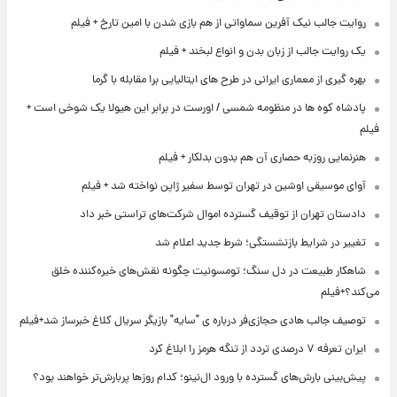
روایت جالب نیک آفرین سماواتی از هم بازی شدن با امین تارخ + فیلم
یک روایت جالب از زبان بدن و انواع لبخند + فیلم
بهره گیری از معماری ایرانی در طرح های ایتالیایی برا مقابله با گرما
پادشاه کوه ها در منظومه شمسی / اورست در برابر این هیولا یک شوخی است +
فیلم
هنرنمایی روزبه حصاری آن هم بدون بدلکار + فیلم
آوای موسیقی اوشین در تهران توسط سفیر ژاپن نواخته شد + فیلم
دادستان تهران از توقیف گسترده اموال شرکت‌های تراستی خبر داد
تغییر در شرایط بازنشستگی؛ شرط جدید اعلام شد
شاهکار طبیعت در دل سنگ؛ تومسونیت چگونه نقش‌های خیره‌کننده خلق
می‌کند؟+فیلم
توصیف جالب هادی حجازی‌فر درباره ی "سایه" بازیگر سریال کلاغ خبرساز شد+فیلم
ایران تعرفه ۷ درصدی تردد از تنگه هرمز را ابلاغ کرد
پیش‌بینی بارش‌های گسترده با ورود ال‌نینو؛ کدام روزها پربارش‌تر خواهند بود؟