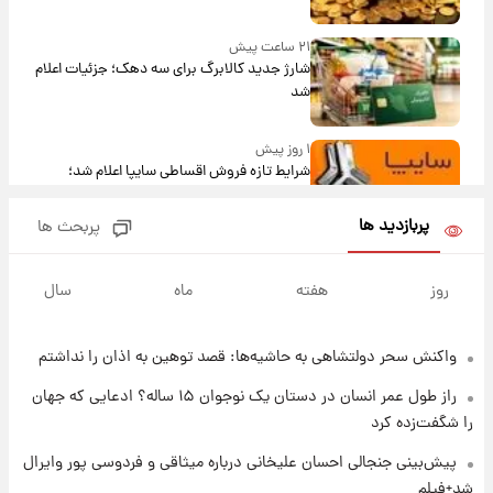
۲۱ ساعت پیش
شارژ جدید کالابرگ برای سه دهک؛ جزئیات اعلام
شد
۱ روز پیش
شرایط تازه فروش اقساطی سایپا اعلام شد؛
شاهین، کوییک، اطلس، سهند و ساینا با اقساط
بلندمدت + جدول
پربازدید ها
پربحث ها
۱ روز پیش
سیگنال‌های جدید برای بازار طلا؛ پیش‌بینی
روز
هفته
ماه
سال
قیمت سکه و طلا فردا
واکنش سحر دولتشاهی به حاشیه‌ها: قصد توهین به اذان را نداشتم
۱ روز پیش
فال حافظ پنجشنبه ۱۵ مرداد ماه ۱۴۰۵
راز طول عمر انسان در دستان یک نوجوان ۱۵ ساله؟ ادعایی که جهان
را شگفت‌زده کرد
۱ روز پیش
پیش‌بینی جنجالی احسان علیخانی درباره میثاقی و فردوسی پور وایرال
فال قهوه روزانه پنجشنبه ۱۵ مرداد ماه ۱۴۰۵
شد+فیلم