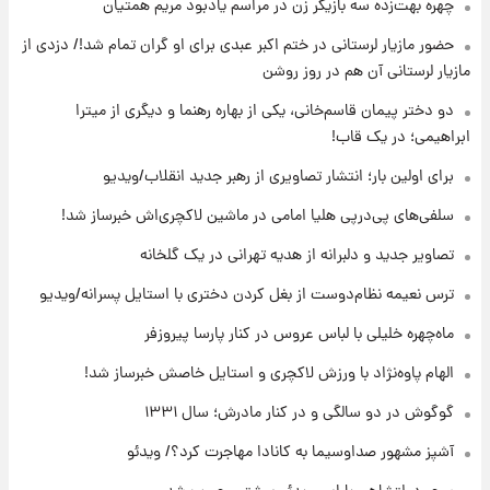
۱۶ ساعت پیش
چهره بهت‌زده سه بازیگر زن در مراسم یادبود مریم همتیان
انتقاد تند پیمان طالبی از مسئولان استقلال در
حضور مازیار لرستانی در ختم اکبر عبدی برای او گران تمام شد!/ دزدی از
پی رفتن رامین رضاییان+ عکس
مازیار لرستانی آن هم در روز روشن
۱۷ ساعت پیش
دو دختر پیمان قاسم‌خانی، یکی از بهاره رهنما و دیگری از میترا
قیمت گوشت گوساله و گوسفند امروز شنبه ۱۷
ابراهیمی؛ در یک قاب!
مرداد ۱۴۰۵ +جدول
برای اولین بار؛ انتشار تصاویری از رهبر جدید انقلاب/ویدیو
۱۷ ساعت پیش
سلفی‌های پی‌درپی هلیا امامی در ماشین لاکچری‌اش خبرساز شد!
با قدرتمندترین و بادوام ترین تانک جهان آشنا
شوید+ فیلم
تصاویر جدید و دلبرانه از هدیه تهرانی در یک گلخانه
ترس نعیمه نظام‌دوست از بغل کردن دختری با استایل پسرانه/ویدیو
۱۸ ساعت پیش
قیمت طلا ۱۸عیار امروز شنبه ۱۷ مرداد ۱۴۰۵
ماه‌چهره خلیلی با لباس عروس در کنار پارسا پیروزفر
+جدول
الهام پاوه‌نژاد با ورزش لاکچری و استایل خاصش خبرساز شد!
گوگوش در دو سالگی و در کنار مادرش؛ سال ۱۳۳۱
آشپز مشهور صداوسیما به کانادا مهاجرت کرد؟/ ویدئو