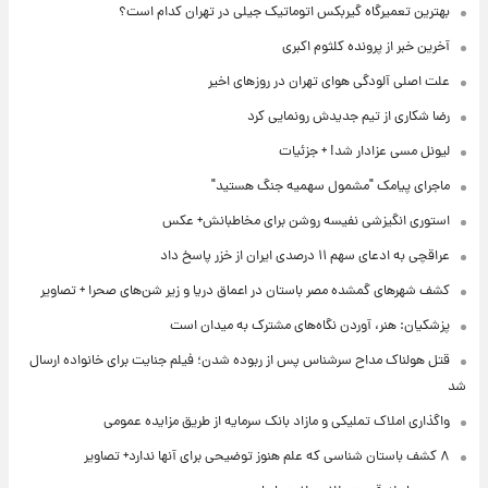
بهترین تعمیرگاه گیربکس اتوماتیک جیلی در تهران کدام است؟
آخرین خبر از پرونده کلثوم اکبری
علت اصلی آلودگی هوای تهران در روزهای اخیر
رضا شکاری از تیم جدیدش رونمایی کرد
لیونل مسی عزادار شد! + جزئیات
ماجرای پیامک "مشمول سهمیه جنگ هستید"
استوری انگیزشی نفیسه روشن برای مخاطبانش+ عکس
عراقچی به ادعای سهم ۱۱ درصدی ایران از خزر پاسخ داد
کشف شهرهای گمشده مصر باستان در اعماق دریا و زیر شن‌های صحرا + تصاویر
پزشکیان: هنر، آوردن نگاه‌های مشترک به میدان است
قتل هولناک مداح سرشناس پس از ربوده شدن؛ فیلم جنایت برای خانواده ارسال
شد
واگذاری املاک تملیکی و مازاد بانک سرمایه از طریق مزایده عمومی
۸ کشف باستان شناسی که علم هنوز توضیحی برای آنها ندارد+ تصاویر