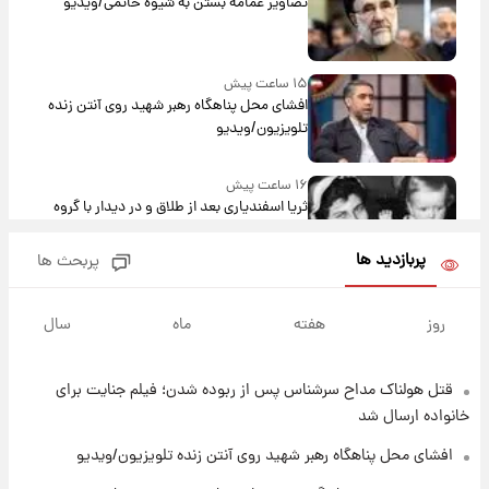
تصاویر عمامه بستن به شیوه خاتمی/ویدیو
۱۵ ساعت پیش
افشای محل پناهگاه‌ رهبر شهید روی آنتن زنده
تلویزیون/ویدیو
۱۶ ساعت پیش
ثریا اسفندیاری بعد از طلاق و در دیدار با گروه
بیتلز
پربازدید ها
پربحث ها
۱۶ ساعت پیش
ادعای جنجالی درباره اینفانتینو؛ اتهام پرداخت
روز
هفته
ماه
سال
پول به معشوقه با درآمد یوفا
قتل هولناک مداح سرشناس پس از ربوده شدن؛ فیلم جنایت برای
۱۶ ساعت پیش
هشدار درباره کمبود یک ماده معدنی؛ خطر
خانواده ارسال شد
آلزایمر و زوال عقل افزایش می‌یابد؟
افشای محل پناهگاه‌ رهبر شهید روی آنتن زنده تلویزیون/ویدیو