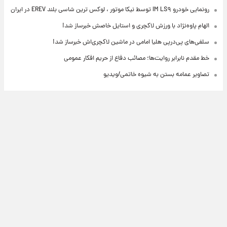
رونمایی خودرو IM LS۹ توسط نیکا موتور ، لوکس ترین شاسی بلند EREV در ایران
الهام پاوه‌نژاد با ورزش لاکچری و استایل خاصش خبرساز شد!
سلفی‌های پی‌درپی هلیا امامی در ماشین لاکچری‌اش خبرساز شد!
خط مقدم نابرابر روایت‌ها؛ مصائب دفاع از حریم افکار عمومی
تصاویر عمامه بستن به شیوه خاتمی/ویدیو