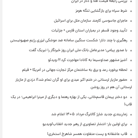
بررسی رابطه قیمت طلا و دلار در ایران
شرط سپاه برای بازگشایی تنگه هرمز
ماجرای جاسوسی کارمند سازمان ملل برای اسرائیل
تأیید وجود فسفر در بمباران استان فارس + جزئیات
رهگیری با چند دلار؛ شکست سنگین سامانه ضد موشکی لیزری رژیم صهیونیستی
با صدور پیامی؛ مدیرعامل بانک ملی ایران روز خبرنگار را تبریک گفت
آشپز مشهور صداوسیما به کانادا مهاجرت کرد؟/ ویدئو
لحظه برخورد رعد و برق به ساختمان مرکز تجارت جهانی در آمریکا + فیلم
حضور مازیار لرستانی در ختم اکبر عبدی برای او گران تمام شد!/ دزدی از مازیار
لرستانی آن هم در روز روشن
دو دختر پیمان قاسم‌خانی، یکی از بهاره رهنما و دیگری از میترا ابراهیمی؛ در یک
قاب!
زمان‌بندی جدید شارژ کالابرگ مرداد ۱۴۰۵ اعلام شد
برای اولین بار؛ انتشار تصاویری از رهبر جدید انقلاب/ویدیو
قاب عاشقانه و پست متفاوت همسر شاهرخ استخری!