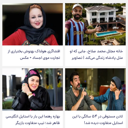
خانه مجلل محمد صلاح، جایی که او
افشاگری هولناک بهنوش بختیاری از
مثل پادشاه زندگی می‌کند | تصاویر
تجارت موی اجساد + عکس
لادن مستوفی در ۵۴ سالگی با این
بهاره رهنما این بار با استایل انگلیسی
استایل متفاوت دیده شد!
ظاهر شد؛ تیپ متفاوت بازیگر