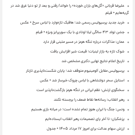
علیرضا قربانی «گل‌های باران خورده» را خواند/ رفتی و بعد از تو دنیا غرق شد در
گریه‌هایم + فیلم
خرید جدید پرسپولیس رسمی شد؛ هافبک تازه‌وارد با لباس سرخ + عکس
جشن تولد ۴۳ سالگی لیلا اوتادی با یک سورپرایز ویژه + فیلم
عمان: مذاکرات درباره تنگه هرمز در مسیر مثبتی قرار دارد
شوک تازه به بازار لبنیات؛ قیمت شیر افزایش یافت
تاریخ اعلام نتایج نهایی دکتری مشخص شد
پرسپولیس مقابل آلومینیوم متوقف شد؛ پایان شکست‌ناپذیری تارتار
استایل سحر دولتشاهی با لباس چروک خبرساز شد + عکس
سخنگوی ارتش: نظم ایرانی در تنگه هرمز بازگشت‌ناپذیر است
رهبر انقلاب: رسانه‌ها نقاط ضعف را برجسته نکنند
ونس: جنگ با ایران هنوز تمام نشده است؛ در میانه بازی هستیم
پزشکیان: تا آخر پای تصمیمات رهبر انقلاب ایستاده‌ایم
ارزش سهام عدالت برای امروز ۱۷ مرداد ۱۴۰۵ + جدول