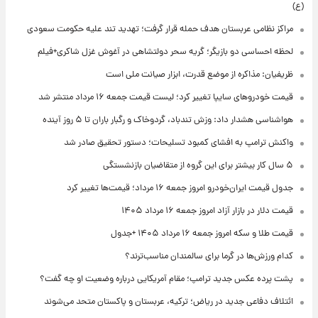
(ع)
مراکز نظامی عربستان هدف حمله قرار گرفت؛ تهدید تند علیه حکومت سعودی
لحظه احساسی دو بازیگر؛ گریه سحر دولتشاهی در آغوش غزل شاکری+فیلم
ظریفیان: مذاکره از موضع قدرت، ابزار صیانت ملی است
قیمت خودروهای سایپا تغییر کرد؛ لیست قیمت جمعه ۱۶ مرداد منتشر شد
هواشناسی هشدار داد: وزش تندباد، گردوخاک و رگبار باران تا ۵ روز آینده
واکنش ترامپ به افشای کمبود تسلیحات؛ دستور تحقیق صادر شد
۵ سال کار بیشتر برای این گروه از متقاضیان بازنشستگی
جدول قیمت ایران‌خودرو امروز جمعه ۱۶ مرداد؛ قیمت‌ها تغییر کرد
قیمت دلار در بازار آزاد امروز جمعه ۱۶ مرداد ۱۴۰۵
قیمت طلا و سکه امروز جمعه ۱۶ مرداد ۱۴۰۵ +جدول
کدام ورزش‌ها در گرما برای سالمندان مناسب‌ترند؟
پشت پرده عکس جدید ترامپ؛ مقام آمریکایی درباره وضعیت او چه گفت؟
ائتلاف دفاعی جدید در ریاض؛ ترکیه، عربستان و پاکستان متحد می‌شوند