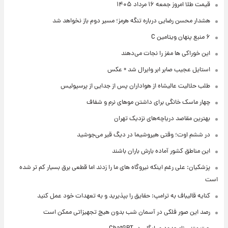
قیمت طلا امروز جمعه ۱۶ مرداد ۱۴۰۵
هشدار محسن رضایی درباره تنگه هرمز؛ مسیر دوم باز نخواهد شد
۶ منبع پنهان ویتامین C
این خوراکی ها مغز را نجات می‌دهند
استایل عجیب صابر ابر وایرال شد + عکس
طلب حلالیت عالیشاه از هواداران پس از جدایی از پرسپولیس
چهار ماسک خانگی برای داشتن موهای نرم و شفاف
بهترین مقاصد دریاچه‌های نزدیک تهران
در ششم اوت؛ وقتی هیروشیما در دیگ قیر می‌جوشید
این مناطق کشور آماده بارش باران باشند
پزشکیان: علی رغم اینکه نیروگاه های ما را زدند اما قطعی برق بسیار کم تر شده
است
کنایه قالیباف به ترامپ: حقایق را بپذیرید و به تعهدات خود عمل کنید
رصد این صور فلکی در آسمان شب بدون هیچ تجهیزاتی ممکن است