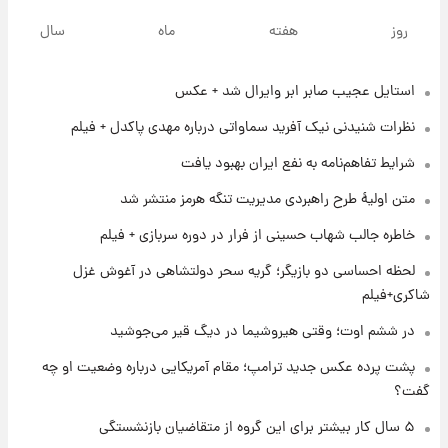
پیش‌بینی بارش‌های گسترده با ورود ال‌نینو؛ کدام
روز
هفته
ماه
سال
روزها پربارش‌تر خواهند بود؟
استایل عجیب صابر ابر وایرال شد + عکس
۱ روز پیش
شماره پیراهن خریدهای جدید پرسپولیس اعلام
نظرات شنیدنی نیک آفرید سماواتی درباره مهدی پاکدل + فیلم
شد؛ تیکدری، محبی و سرگیف با اعداد ویژه
شرایط تفاهم‌نامه به نفع ایران بهبود یافت
۱ روز پیش
متن اولیۀ طرح راهبردی مدیریت تنگه هرمز منتشر شد
جزئیات فعال‌سازی «کیف پول ایران» اعلام
شد+فیلم
خاطره جالب شهاب حسینی از فرار در دوره سربازی + فیلم
لحظه احساسی دو بازیگر؛ گریه سحر دولتشاهی در آغوش غزل
۱ روز پیش
شاکری+فیلم
تغییر تند قیمت محصولات ایران‌خودرو و سایپا
امروز پنجشنبه ۱۵ مرداد ۱۴۰۵ +جدول
در ششم اوت؛ وقتی هیروشیما در دیگ قیر می‌جوشید
پشت پرده عکس جدید ترامپ؛ مقام آمریکایی درباره وضعیت او چه
۱ روز پیش
گفت؟
قیمت طلا و سکه امروز پنجشنبه ۱۵ مرداد ۱۴۰۵
۵ سال کار بیشتر برای این گروه از متقاضیان بازنشستگی