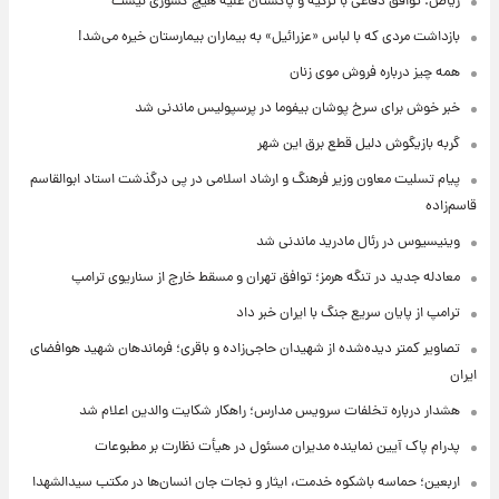
ریاض: توافق دفاعی با ترکیه و پاکستان علیه هیچ کشوری نیست
بازداشت مردی که با لباس «عزرائیل» به بیماران بیمارستان خیره می‌شد!
همه چیز درباره فروش موی زنان
خبر خوش برای سرخ پوشان بیفوما در پرسپولیس ماندنی شد
گربه بازیگوش دلیل قطع برق این شهر
پیام تسلیت معاون وزیر فرهنگ و ارشاد اسلامی در پی درگذشت استاد ابوالقاسم
قاسم‌زاده
وینیسیوس در رئال مادرید ماندنی شد
معادله جدید در تنگه هرمز؛ توافق تهران و مسقط خارج از سناریوی ترامپ
ترامپ از پایان سریع جنگ با ایران خبر داد
تصاویر کمتر دیده‌شده از شهیدان حاجی‌زاده و باقری؛ فرماندهان شهید هوافضای
ایران
هشدار درباره تخلفات سرویس مدارس؛ راهکار شکایت والدین اعلام شد
پدرام پاک آیین نماینده مدیران مسئول در هیأت نظارت بر مطبوعات
اربعین؛ حماسه باشکوه خدمت، ایثار و نجات جان انسان‌ها در مکتب سیدالشهدا