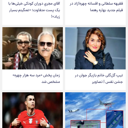
فقیهه سلطانی و افسانه چهره‌آزاد در
آقای مجریِ دوران کودکی خیلی‌ها با
فیلم جدید بهاره رهنما
یک پست متفاوت؛ «غمگینم بسیار
زیاد»!
تیپ گل‌گلی خانم بازیگر جوان در
زمان پخش «مرد سه هزار چهره»
جشن نفس | تصاویر
مشخص شد