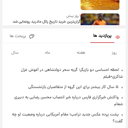
۱ روز پیش
گران‌ترین خرید تاریخ رئال مادرید رونمایی شد
پربازدید ها
پربحث ها
۱ روز پیش
پیش‌بینی بارش‌های گسترده با ورود ال‌نینو؛ کدام
روز
هفته
ماه
سال
روزها پربارش‌تر خواهند بود؟
لحظه احساسی دو بازیگر؛ گریه سحر دولتشاهی در آغوش غزل
۱ روز پیش
شماره پیراهن خریدهای جدید پرسپولیس اعلام
شاکری+فیلم
شد؛ تیکدری، محبی و سرگیف با اعداد ویژه
۵ سال کار بیشتر برای این گروه از متقاضیان بازنشستگی
۱ روز پیش
واکنش خبرگزاری فارس درباره خبر انتصاب محسن رضایی به دبیری
جزئیات فعال‌سازی «کیف پول ایران» اعلام
شعام
شد+فیلم
پشت پرده عکس جدید ترامپ؛ مقام آمریکایی درباره وضعیت او چه
گفت؟
۱ روز پیش