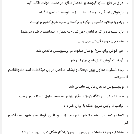
عراق بر خلع سلاح گروه‌ها و انحصار سلاح در دست دولت تاکید کرد
بازخوانی آهنگی در وصف حضرت زهرا توسط شادمهر + فیلم
ریاض: توافق دفاعی با ترکیه و پاکستان علیه هیچ کشوری نیست
بازداشت مردی که با لباس «عزرائیل» به بیماران بیمارستان خیره می‌شد!
همه چیز درباره فروش موی زنان
خبر خوش برای سرخ پوشان بیفوما در پرسپولیس ماندنی شد
گربه بازیگوش دلیل قطع برق این شهر
پیام تسلیت معاون وزیر فرهنگ و ارشاد اسلامی در پی درگذشت استاد ابوالقاسم
قاسم‌زاده
وینیسیوس در رئال مادرید ماندنی شد
معادله جدید در تنگه هرمز؛ توافق تهران و مسقط خارج از سناریوی ترامپ
ترامپ از پایان سریع جنگ با ایران خبر داد
تصاویر کمتر دیده‌شده از شهیدان حاجی‌زاده و باقری؛ فرماندهان شهید هوافضای
ایران
هشدار درباره تخلفات سرویس مدارس؛ راهکار شکایت والدین اعلام شد