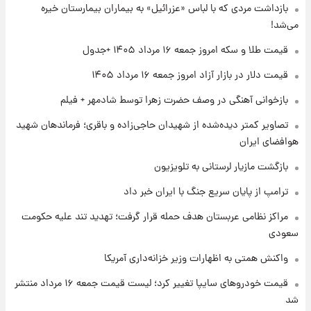
تغییر تند قیمت محصولات ایران‌خودرو و سایپا
بازداشت مردی که با لباس «عزرائیل» به بیماران بیمارستان خیره
امروز پنجشنبه ۱۵ مرداد ۱۴۰۵ +جدول
می‌شد!
قیمت طلا و سکه امروز جمعه ۱۶ مرداد ۱۴۰۵ +جدول
۱ روز پیش
قیمت طلا و سکه امروز پنجشنبه ۱۵ مرداد ۱۴۰۵
قیمت دلار در بازار آزاد امروز جمعه ۱۶ مرداد ۱۴۰۵
بازخوانی آهنگی در وصف حضرت زهرا توسط شادمهر + فیلم
۱ روز پیش
تصاویر کمتر دیده‌شده از شهیدان حاجی‌زاده و باقری؛ فرماندهان شهید
شارژ جدید کالابرگ برای سه دهک؛ جزئیات اعلام
هوافضای ایران
شد
بازگشت مازیار لرستانی به تلویزیون
ترامپ از پایان سریع جنگ با ایران خبر داد
مراکز نظامی عربستان هدف حمله قرار گرفت؛ تهدید تند علیه حکومت
سعودی
واکنش همتی به اظهارات وزیر خزانه‌داری آمریکا
قیمت خودروهای سایپا تغییر کرد؛ لیست قیمت جمعه ۱۶ مرداد منتشر
شد