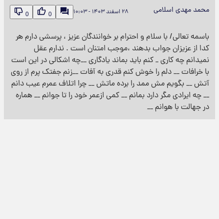
محمد مهدی اسلامی
۲۸ اسفند ۱۴۰۳ - ۱۰:۰۳
0
0
باسمه تعالی/ با سلام و احترام بر خوانندگان عزیز ، پرسشی دارم هر
کدا از عزیزان جواب بدهند ،موجب امتنان است . ندارم عقل
نمیدانم چه کاری _ کنم باید بماند یادگاری __چه اشکالی در این است
با خرافات __ دلم را خوش کنم قدری به آفات __زنم جفتک پرم از روی
آتش __ بگویم مش ممد را برده ماتش __ چرا اتلاف عمرم عیب دانم
__ چه ایرادی مگر دارد بمانم __ کمی ازعمر خود را تا جوانم __ هماره
در جهالت با هوانم __