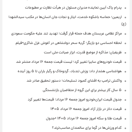
پدرام پاک آیین نماینده مدیران مسئول در هیأت نظارت بر مطبوعات
اربعین؛ حماسه باشکوه خدمت، ایثار و نجات جان انسان‌ها در مکتب سیدالشهدا
(ع)
مراکز نظامی عربستان هدف حمله قرار گرفت؛ تهدید تند علیه حکومت سعودی
لحظه احساسی دو بازیگر؛ گریه سحر دولتشاهی در آغوش غزل شاکری+فیلم
ظریفیان: مذاکره از موضع قدرت، ابزار صیانت ملی است
قیمت خودروهای سایپا تغییر کرد؛ لیست قیمت جمعه ۱۶ مرداد منتشر شد
هواشناسی هشدار داد: وزش تندباد، گردوخاک و رگبار باران تا ۵ روز آینده
واکنش ترامپ به افشای کمبود تسلیحات؛ دستور تحقیق صادر شد
۵ سال کار بیشتر برای این گروه از متقاضیان بازنشستگی
جدول قیمت ایران‌خودرو امروز جمعه ۱۶ مرداد؛ قیمت‌ها تغییر کرد
قیمت دلار در بازار آزاد امروز جمعه ۱۶ مرداد ۱۴۰۵
قیمت طلا و سکه امروز جمعه ۱۶ مرداد ۱۴۰۵ +جدول
کدام ورزش‌ها در گرما برای سالمندان مناسب‌ترند؟