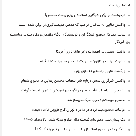
اجتماعی است
درخواست بازیکن لالیگایی استقلال برای پست حساس!
واکنش بقایی به سخنان ترامپ که مدعی غنیمت‌گیری از ایران شده است
بیانیه دبیرکل مجمع خبرنگاران و نویسندگان دفاع مقدس و مقاومت به مناسبت
روز خبرنگار
واکنش همتی به اظهارات وزیر خزانه‌داری آمریکا
سفارت ایران در کازان: ماموریت در حال پایان است! + فیلم
بازگشت مازیار لرستانی به تلویزیون
واکنش خبرگزاری فارس درباره خبر انتصاب محسن رضایی به دبیری شعام
عابدینی: سپاه با پدافند بومی هواگردهای آمریکا را شکار و غنیمت گرفت
تصمیم غیرمنتظره دیپ‌سیک خبرساز شد
جزئیات محدودیت تردد در آزادراه تهران کرج قزوین تا ماه آینده
یک پیش ‌بینی مهم برای قیمت دلار، طلا و سکه شنبه ۱۷ مرداد ۱۴۰۵
بازیکن به درد نخور استقلال با مقصد اروپا این تیم را ترک کرد!