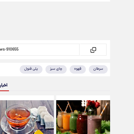
سرطان
قهوه
چای سبز
پلی فنول
اخبار