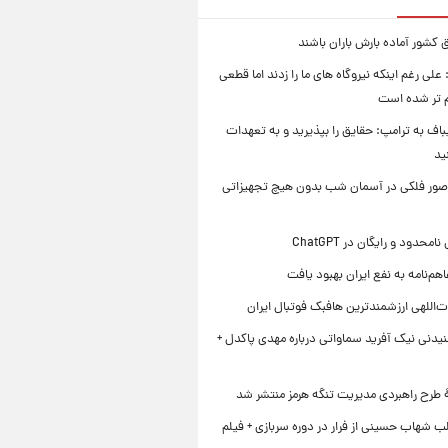
 کشور آماده بارش باران باشند
علی رغم اینکه نیروگاه های ما را زدند اما قطعی
م تر شده است
یباف به ترامپ: حقایق را بپذیرید و به تعهدات
ید
صور فلکی در آسمان شب بدون هیچ تجهیزاتی
محدود و رایگان در ChatGPT
هم‌نامه به نفع ایران بهبود یافت
‌اللهی ارزشمندترین هافبک فوتبال ایران
یدنی نیک آفرید سماواتی درباره مهدی پاکدل +
ۀ طرح راهبردی مدیریت تنگه هرمز منتشر شد
ب شهاب حسینی از فرار در دوره سربازی + فیلم