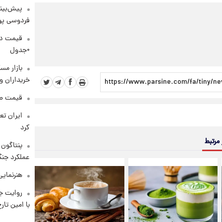
پیش‌بینی
فردوسی پور
+جدول
بازار مس
خریداران و
قیمت طلا و 
کرد
 مرتبط
عملکرد جنگ
هنرنمایی
روایت ج
با امین تار