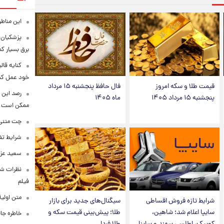
این مناطق
پزشکیان: 
برق بسیار ک
کنایه قال
خود عمل کن
قیمت طلا و سکه امروز
فال حافظ پنجشنبه ۱۵ مرداد
رصد این 
پنجشنبه ۱۵ مرداد ۱۴۰۵
ماه ۱۴۰۵
ممکن است
چت متنی نا
شرایط تفا
سعید عزت
نظرات شن
فیلم
متن اولی
شرایط تازه فروش اقساطی
سیگنال‌های جدید برای بازار
سایپا اعلام شد؛ شاهین،
طلا؛ پیش‌بینی قیمت سکه و
خاطره جال