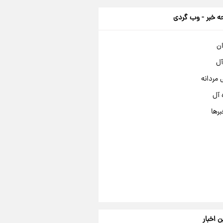
 خبر - وب گردی
ان
آل
مردانه
 آل
برها
ن اخبار