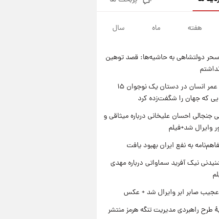
پربحث ها
شارژ جدید کالابرگ برای سه
دهک؛ جزئیات اعلام شد
هفته
ماه
سال
۱ روز پیش
شرایط تازه فروش اقساطی سایپا
اعلام شد؛ شاهین، کوییک، اطلس،
حر دولتشاهی به حاشیه‌ها: قصد توهین
سهند و ساینا با اقساط بلندمدت +
۱ روز پیش
نداشتم
جدول
سیگنال‌های جدید برای بازار طلا؛
پیش‌بینی قیمت سکه و طلا فردا
راز طول عمر انسان در دستان یک نوجوان ۱۵
یی که جهان را شگفت‌زده کرد
۱ روز پیش
فال حافظ پنجشنبه ۱۵ مرداد ماه
 جنجالی احسان علیخانی درباره میثاقی و
۱۴۰۵
 وایرال شد+فیلم
اهم‌نامه به نفع ایران بهبود یافت
یدنی نیک آفرید سماواتی درباره مهدی
لم
عجیب صابر ابر وایرال شد + عکس
ۀ طرح راهبردی مدیریت تنگه هرمز منتشر