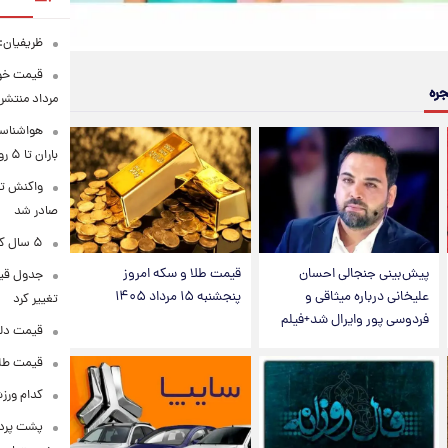
ظریفیان:
جره
مرداد منتشر
هواشناسی
باران تا ۵ روز آینده
واکنش تر
صادر شد
۵ سال کار بیشتر برای این گروه از متقاضیان بازنشستگی
پیش‌بینی جنجالی احسان
قیمت طلا و سکه امروز
علیخانی درباره میثاقی و
پنجشنبه ۱۵ مرداد ۱۴۰۵
تغییر کرد
فردوسی پور وایرال شد+فیلم
قیمت دلار در 
قیمت طلا و سکه
کدام ورزش
پشت پرده