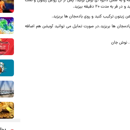
ه و به شکل دایره ای برش بزنید. پس از آن روغن زیتون و نمک
 مدت ۲۰ دقیقه بپزید.
 بادمجان ها بریزید.در صورت تمایل می توانید آویشن هم اضافه
پربا