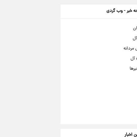
 خبر - وب گردی
ان
آل
مردانه
 آل
برها
ن اخبار