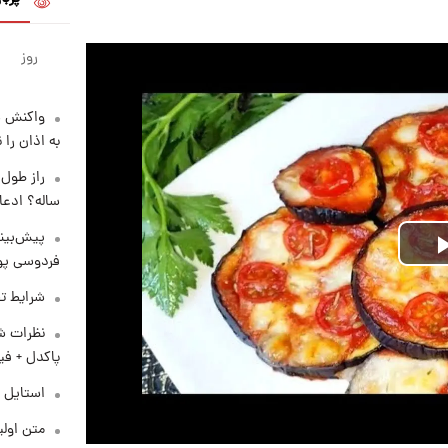
روز
واکنش س
به اذان را 
ساله؟ ادعا
پیش‌بینی
Play
فردوسی پور
شرایط تف
Video
نظرات شن
پاکدل + فی
استایل 
متن اولی