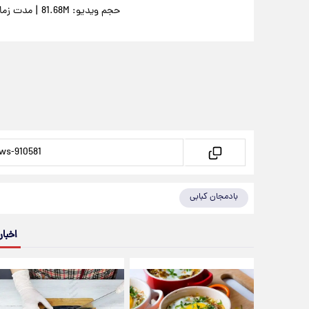
|
حجم ویدیو: 81.68M
مدت زمان وی
بادمجان کبابی
اخبار