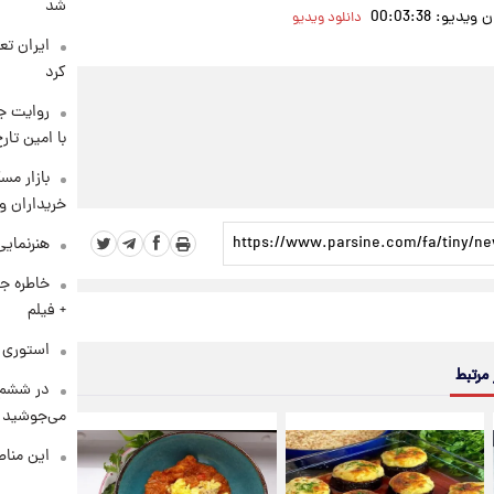
شد
دیو: 00:03:38
دانلود ویدیو
کرد
روایت ج
با امین تار
بازار مس
خریداران و
هنرنمایی
خاطره جا
+ فیلم
استوری م
 مرتبط
در ششم 
می‌جوشید
این مناط