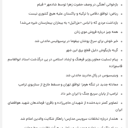
بازخوانی آهنگی در وصف حضرت زهرا توسط شادمهر + فیلم
ریاض: توافق دفاعی با ترکیه و پاکستان علیه هیچ کشوری نیست
بازداشت مردی که با لباس «عزرائیل» به بیماران بیمارستان خیره می‌شد!
همه چیز درباره فروش موی زنان
خبر خوش برای سرخ پوشان بیفوما در پرسپولیس ماندنی شد
گربه بازیگوش دلیل قطع برق این شهر
پیام تسلیت معاون وزیر فرهنگ و ارشاد اسلامی در پی درگذشت استاد ابوالقاسم
قاسم‌زاده
وینیسیوس در رئال مادرید ماندنی شد
معادله جدید در تنگه هرمز؛ توافق تهران و مسقط خارج از سناریوی ترامپ
ترامپ از پایان سریع جنگ با ایران خبر داد
تصاویر کمتر دیده‌شده از شهیدان حاجی‌زاده و باقری؛ فرماندهان شهید هوافضای
ایران
هشدار درباره تخلفات سرویس مدارس؛ راهکار شکایت والدین اعلام شد