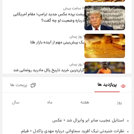
۱۱ ساعت پیش
پشت پرده عکس جدید ترامپ؛ مقام آمریکایی
درباره وضعیت او چه گفت؟
۱ روز پیش
یک پیش‌بینی مهم از آینده بازار طلا
۱ روز پیش
گران‌ترین خرید تاریخ رئال مادرید رونمایی شد
پربازدید ها
پربحث ها
۱ روز پیش
پیش‌بینی بارش‌های گسترده با ورود ال‌نینو؛ کدام
روز
هفته
ماه
سال
روزها پربارش‌تر خواهند بود؟
استایل عجیب صابر ابر وایرال شد + عکس
۱ روز پیش
شماره پیراهن خریدهای جدید پرسپولیس اعلام
نظرات شنیدنی نیک آفرید سماواتی درباره مهدی پاکدل + فیلم
شد؛ تیکدری، محبی و سرگیف با اعداد ویژه