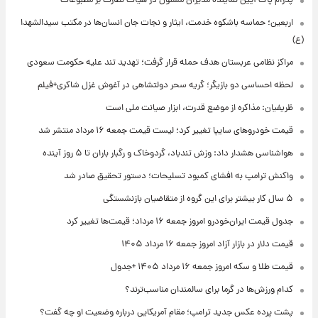
پدرام پاک آیین نماینده مدیران مسئول در هیأت نظارت بر مطبوعات
اربعین؛ حماسه باشکوه خدمت، ایثار و نجات جان انسان‌ها در مکتب سیدالشهدا
(ع)
مراکز نظامی عربستان هدف حمله قرار گرفت؛ تهدید تند علیه حکومت سعودی
لحظه احساسی دو بازیگر؛ گریه سحر دولتشاهی در آغوش غزل شاکری+فیلم
ظریفیان: مذاکره از موضع قدرت، ابزار صیانت ملی است
قیمت خودروهای سایپا تغییر کرد؛ لیست قیمت جمعه ۱۶ مرداد منتشر شد
هواشناسی هشدار داد: وزش تندباد، گردوخاک و رگبار باران تا ۵ روز آینده
واکنش ترامپ به افشای کمبود تسلیحات؛ دستور تحقیق صادر شد
۵ سال کار بیشتر برای این گروه از متقاضیان بازنشستگی
جدول قیمت ایران‌خودرو امروز جمعه ۱۶ مرداد؛ قیمت‌ها تغییر کرد
قیمت دلار در بازار آزاد امروز جمعه ۱۶ مرداد ۱۴۰۵
قیمت طلا و سکه امروز جمعه ۱۶ مرداد ۱۴۰۵ +جدول
کدام ورزش‌ها در گرما برای سالمندان مناسب‌ترند؟
پشت پرده عکس جدید ترامپ؛ مقام آمریکایی درباره وضعیت او چه گفت؟