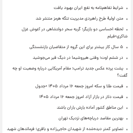
شرایط تفاهم‌نامه به نفع ایران بهبود یافت
۱ روز پیش
متن اولیۀ طرح راهبردی مدیریت تنگه هرمز منتشر شد
جزئیات فعال‌سازی «کیف پول ایران» اعلام
شد+فیلم
لحظه احساسی دو بازیگر؛ گریه سحر دولتشاهی در آغوش غزل
شاکری+فیلم
۱ روز پیش
۵ سال کار بیشتر برای این گروه از متقاضیان بازنشستگی
تغییر تند قیمت محصولات ایران‌خودرو و سایپا
امروز پنجشنبه ۱۵ مرداد ۱۴۰۵ +جدول
در ششم اوت؛ وقتی هیروشیما در دیگ قیر می‌جوشید
پشت پرده عکس جدید ترامپ؛ مقام آمریکایی درباره وضعیت او چه
۱ روز پیش
گفت؟
قیمت طلا و سکه امروز پنجشنبه ۱۵ مرداد ۱۴۰۵
قیمت طلا و سکه امروز جمعه ۱۶ مرداد ۱۴۰۵ +جدول
قیمت دلار در بازار آزاد امروز جمعه ۱۶ مرداد ۱۴۰۵
۱ روز پیش
شارژ جدید کالابرگ برای سه دهک؛ جزئیات اعلام
این مناطق کشور آماده بارش باران باشند
شد
بهترین مقاصد دریاچه‌های نزدیک تهران
تصاویر کمتر دیده‌شده از شهیدان حاجی‌زاده و باقری؛ فرماندهان شهید