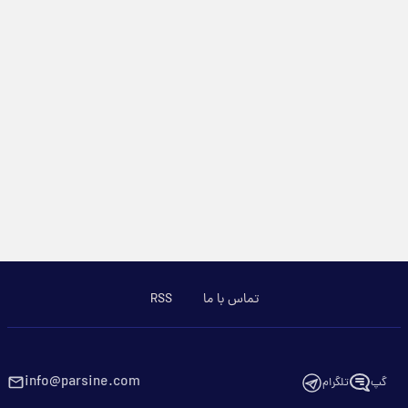
تماس با ما
RSS
info@parsine.com
گپ
تلگرام