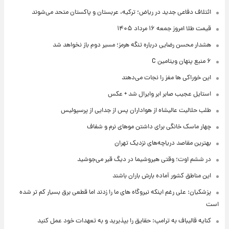
ائتلاف دفاعی جدید در ریاض؛ ترکیه، عربستان و پاکستان متحد می‌شوند
قیمت طلا امروز جمعه ۱۶ مرداد ۱۴۰۵
هشدار محسن رضایی درباره تنگه هرمز؛ مسیر دوم باز نخواهد شد
۶ منبع پنهان ویتامین C
این خوراکی ها مغز را نجات می‌دهند
استایل عجیب صابر ابر وایرال شد + عکس
طلب حلالیت عالیشاه از هواداران پس از جدایی از پرسپولیس
چهار ماسک خانگی برای داشتن موهای نرم و شفاف
بهترین مقاصد دریاچه‌های نزدیک تهران
در ششم اوت؛ وقتی هیروشیما در دیگ قیر می‌جوشید
این مناطق کشور آماده بارش باران باشند
پزشکیان: علی رغم اینکه نیروگاه های ما را زدند اما قطعی برق بسیار کم تر شده
است
کنایه قالیباف به ترامپ: حقایق را بپذیرید و به تعهدات خود عمل کنید